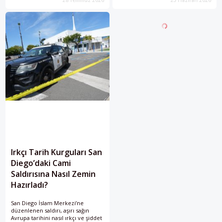
mücadelede dinî kimliklerden
Müdeccen sanatı ve İslam
ziyade dışlanma, umutsuzluk ve
estetiğinin izleri dikkat çekerken,
sosyoekonomik eşitsizliklere
bu mimari miras İspanya'nın
odaklanılması gerektiğine işaret
Müslüman dünyasıyla yüzyıllara
ediyor.
yayılan tarihsel bağlarını da gözler
önüne seriyor.
Irkçı Tarih Kurguları San
Diego’daki Cami
Saldırısına Nasıl Zemin
Hazırladı?
San Diego İslam Merkezi’ne
düzenlenen saldırı, aşırı sağın
Avrupa tarihini nasıl ırkçı ve şiddet