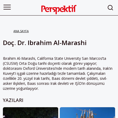
ANA SAYFA
Doç. Dr. Ibrahim Al-Marashi
Ibrahim Al-Marashi, California State University San Marcos’ta
(CSUSM) Orta Doğu tarihi doçenti olarak görev yapıyor;
doktorasını Oxford Üniversitesi’nde modern tarih alanında, Irak’ın
Kuveyt’i işgali üzerine hazırladığı tezle tamamladı. Çalışmaları
özellikle 20. yüzyıl Irak tarihi, Baas dönemi devlet şiddeti, sivil-
asker ilişkileri, Baas sonrası Irak devleti ve IŞİD’in dönüşümü
üzerine yoğunlaşıyor.
YAZILARI