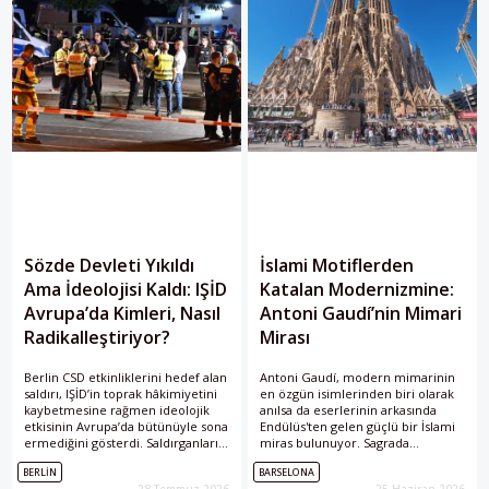
Sözde Devleti Yıkıldı
İslami Motiflerden
Ama İdeolojisi Kaldı: IŞİD
Katalan Modernizmine:
Avrupa’da Kimleri, Nasıl
Antoni Gaudí’nin Mimari
Radikalleştiriyor?
Mirası
Berlin CSD etkinliklerini hedef alan
Antoni Gaudí, modern mimarinin
saldırı, IŞİD’in toprak hâkimiyetini
en özgün isimlerinden biri olarak
kaybetmesine rağmen ideolojik
anılsa da eserlerinin arkasında
etkisinin Avrupa’da bütünüyle sona
Endülüs'ten gelen güçlü bir İslami
ermediğini gösterdi. Saldırganların
miras bulunuyor. Sagrada
toplumsal profilleri ve
Familia'dan Park Güell'e uzanan
BERLIN
BARSELONA
radikalleşme süreçleri, terörle
yapılarda Mağribi süslemeler,
28 Temmuz 2026
25 Haziran 2026