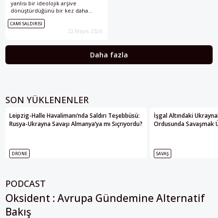
yanlısı bir ideolojik arşive
dönüştürdüğünü bir kez daha
gösterdi. Hitler, SS, Haçlı Seferleri
CAMI SALDIRISI
ve “ırk savaşı” imgeleri;
22 Mayıs 2026
Christchurch’ten Norveç’e, San
Diego’ya uzanan küresel bir nefret
dilinin ortak referansları hâline
Daha fazla
geliyor.
SON YÜKLENENLER
Leipzig-Halle Havalimanı’nda Saldırı Teşebbüsü:
İşgal Altındaki Ukrayna
Rusya-Ukrayna Savaşı Almanya’ya mı Sıçrıyordu?
Ordusunda Savaşmak Üze
DRONE
SAVAŞ
PODCAST
Oksident : Avrupa Gündemine Alternatif
Bakış