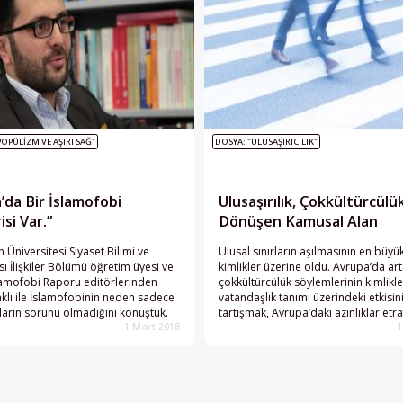
POPÜLIZM VE AŞIRI SAĞ"
DOSYA: "ULUSAŞIRICILIK"
’da Bir İslamofobi
Ulusaşırılık, Çokkültürcülü
si Var.”
Dönüşen Kamusal Alan
 Üniversitesi Siyaset Bilimi ve
Ulusal sınırların aşılmasının en büyük
sı İlişkiler Bölümü öğretim üyesi ve
kimlikler üzerine oldu. Avrupa’da ar
lamofobi Raporu editörlerinden
çokkültürcülük söylemlerinin kimlikle
klı ile İslamofobinin neden sadece
vatandaşlık tanımı üzerindeki etkisin
arın sorunu olmadığını konuştuk.
tartışmak, Avrupa’daki azınlıklar etra
1 Mart 2018
1
tartışmaları anlayabilmek için de ö
taşıyor.