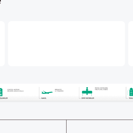
ABONE OLUN
aberdar
Her ay Pers