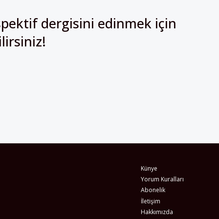
irsiniz!
Künye
Yorum Kuralları
Abonelik
İletişim
Hakkımızda
İş İlanları
Erişilebilirlik