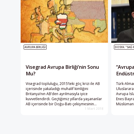
AVRUPA BIRLIĞI
DOSYA: "SAĞ 
Visegrad Avrupa Birliği’nin Sonu
“Avrupa
Mu?
Endüstri
Visegrad topluluğu, 2015’teki göç krizi ile AB
Türk-Alman
içerisinde yakaladığı muhalif kimliğini
Uluslarara
Britanya’nın AB’den ayrılmasıyla iyice
Avrupa İs
kuvvetlendirdi. Geçtiğimiz yıllarda yaşananlar
Enes Bayra
AB içerisinde bir Doğu-Batı çekişmesinin
Müslümanl
1 Mart 2018
doğabileceğine işaret ediyor.