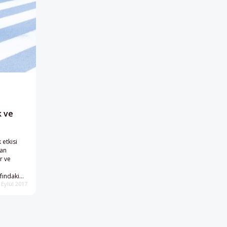
k ve
 etkisi
tan
r ve
i
fındaki
 Eylül 2017
nem