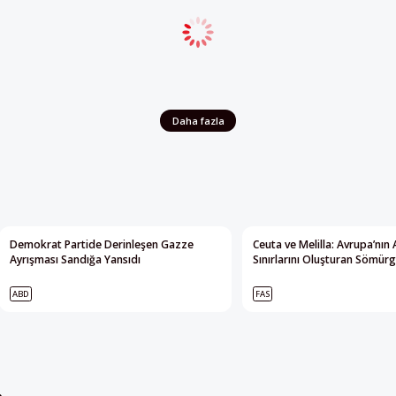
Daha fazla
Demokrat Partide Derinleşen Gazze
Ceuta ve Melilla: Avrupa’nın 
Ayrışması Sandığa Yansıdı
Sınırlarını Oluşturan Sömürg
ABD
FAS
e