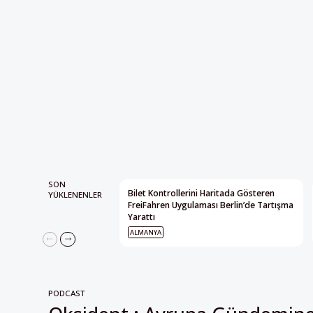
SON
Bilet Kontrollerini Haritada Gösteren
YÜKLENENLER
FreiFahren Uygulaması Berlin’de Tartışma
Yarattı
ALMANYA
PODCAST
Oksident : Avrupa Gündemin
Alternatif Bakış