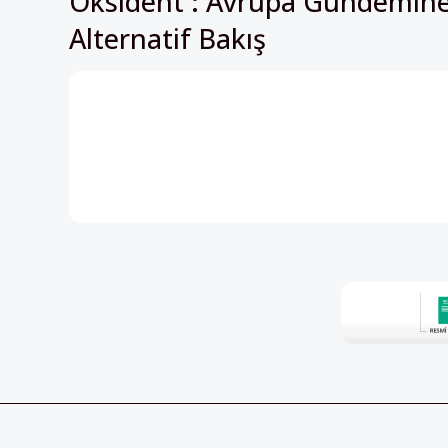
HABER BÜLTENİ
Perspektif’in içeriklerinden h