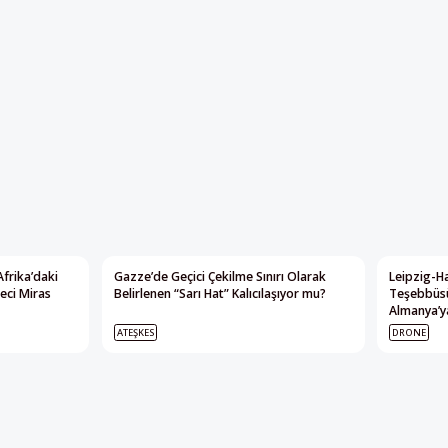
Afrika’daki
Gazze’de Geçici Çekilme Sınırı Olarak
Leipzig-Ha
eci Miras
Belirlenen “Sarı Hat” Kalıcılaşıyor mu?
Teşebbüsü
Almanya’ya
ATEŞKES
DRONE
Yayının tamamı