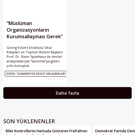
“Müslüman
Organizasyonların
Kurumsallaşması Gerek”
Georg Eckert Enstitüsü Okul
Kitapları ve Toplum Bölüm Başkanı
Prof. Dr. Riem Spielhaus ile devlet
anlaşmalarıyla “tanınma”ya giden
yolu konuştuk.
DOSYA: "ALMANYA'DA DEVLET ANLAŞMALARI"
1 Kasım 2016
Daha fazla
SON YÜKLENENLER
Bilet Kontrollerini Haritada Gösteren FreiFahren
Demokrat Partide Deri