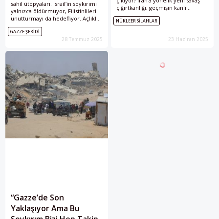
çıkıyor? İran’a yönelik yeni savaş
sahil ütopyaları. İsrail’in soykırımı
çığırtkanlığı, geçmişin kanlı
yalnızca öldürmüyor, Filistinlileri
senaryolarını mı tekrarlıyor?
unutturmayı da hedefliyor. Açlıkla
NÜKLEER SILAHLAR
yok edilen bir halkın üzerine
GAZZE ŞERIDI
kurulmak istenen “Gazze
28 Temmuz 2025
23 Haziran 2025
Rivierası”, bu sistematik şiddetin
vitrini.
“Gazze’de Son
Yaklaşıyor Ama Bu
Soykırım Bizi Hep Takip