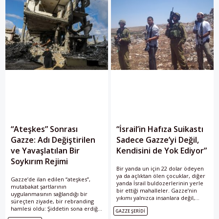
“Ateşkes” Sonrası
“İsrail’in Hafıza Suikastı
Gazze: Adı Değiştirilen
Sadece Gazze’yi Değil,
ve Yavaşlatılan Bir
Kendisini de Yok Ediyor”
Soykırım Rejimi
Bir yanda un için 22 dolar ödeyen
ya da açlıktan ölen çocuklar, diğer
Gazze’de ilan edilen “ateşkes”,
yanda İsrail buldozerlerinin yerle
mutabakat şartlarının
bir ettiği mahalleler. Gazze’nin
uygulanmasının sağlandığı bir
yıkımı yalnızca insanlara değil,
süreçten ziyade, bir rebranding
binlerce yıllık kültürel mirasa da
hamlesi oldu: Şiddetin sona erdiği
GAZZE ŞERIDI
yönelmiş sistematik bir saldırı.
bir dönemi değil, imhanın daha