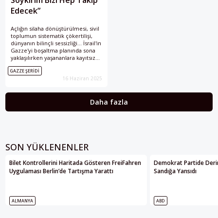
Edecek”
Açlığın silaha dönüştürülmesi, sivil
toplumun sistematik çökertilişi,
dünyanın bilinçli sessizliği… İsrail'in
Gazze'yi boşaltma planında sona
yaklaşılırken yaşananlara kayıtsız
kalmak insanlık adına ne anlama
GAZZE ŞERIDI
geliyor?
16 Haziran 2025
Daha fazla
SON YÜKLENENLER
Bilet Kontrollerini Haritada Gösteren FreiFahren
Demokrat Partide Deri
Uygulaması Berlin’de Tartışma Yarattı
Sandığa Yansıdı
ALMANYA
ABD