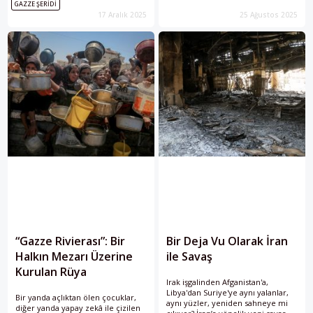
İsrail'in Filistinsiz bir “boş arazi”
GAZZE ŞERIDI
düşük yoğunlukta ve yeni bir
yaratma planı, açlık ve molozların
17 Aralık 2025
25 Ağustos 2025
söylemle sürdüğü bir evreyi
üzerine inşa ediliyor.
tanımlıyor.
“Gazze Rivierası”: Bir
Bir Deja Vu Olarak İran
Halkın Mezarı Üzerine
ile Savaş
Kurulan Rüya
Irak işgalinden Afganistan'a,
Libya'dan Suriye'ye aynı yalanlar,
Bir yanda açlıktan ölen çocuklar,
aynı yüzler, yeniden sahneye mi
diğer yanda yapay zekâ ile çizilen