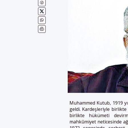
Muhammed Kutub, 1919 yılı
geldi. Kardeşleriyle birlikte
birlikte hükümeti devi
mahkûmiyet neticesinde ağa
1972 senesinde serbest b