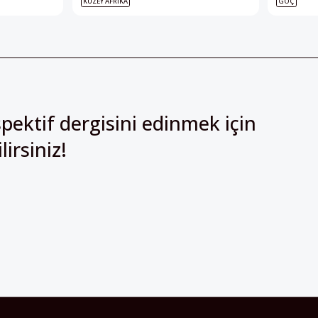
KUZEY AFRIKA
GÖÇ
pektif dergisini edinmek için
irsiniz!