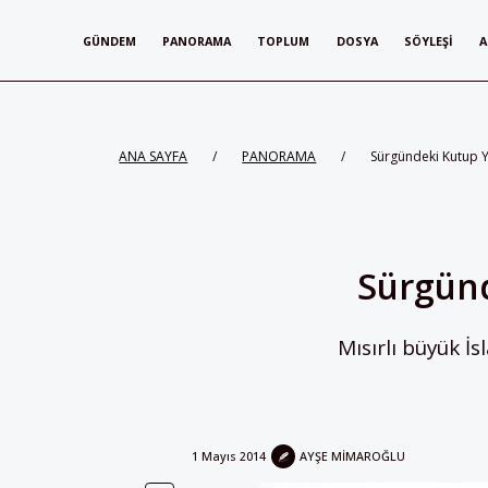
GÜNDEM
PANORAMA
TOPLUM
DOSYA
SÖYLEŞI
A
ANA SAYFA
/
PANORAMA
/
Sürgündeki Kutup 
Sürgün
Mısırlı büyük 
1 Mayıs 2014
AYŞE MIMAROĞLU