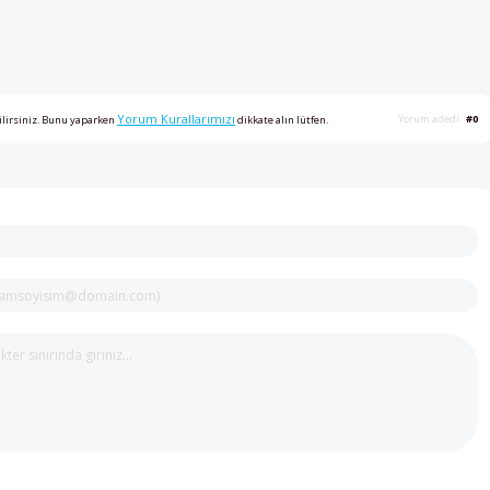
Yorum Kurallarımızı
Yorum adedi
#0
ilirsiniz. Bunu yaparken
dikkate alın lütfen.