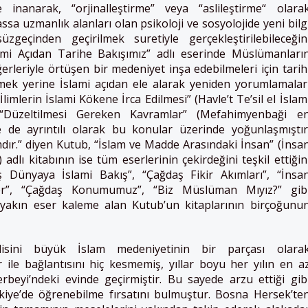
 inanarak, “orjinalleştirme” veya “aslileştirme“ olara
ssa uzmanlık alanları olan psikoloji ve sosyolojide yeni bilg
zgeçinden geçirilmek suretiyle gerçekleştirilebileceğin
mi Açıdan Tarihe Bakışımız” adlı eserinde Müslümanları
ğerleriyle örtüşen bir medeniyet inşa edebilmeleri için tarih
mek yerine İslami açıdan ele alarak yeniden yorumlamalar
 İlimlerin İslami Kökene İrca Edilmesi” (Havle’t Te’sil el İslam
e “Düzeltilmesi Gereken Kavramlar” (Mefahimyenbaği e
e de ayrıntılı olarak bu konular üzerinde yoğunlaşmıştır
mdır.” diyen Kutub, “İslam ve Madde Arasındaki İnsan” (İnsa
adlı kitabının ise tüm eserlerinin çekirdeğini teşkil ettiğin
ş Dünyaya İslami Bakış”, “Çağdaş Fikir Akımları”, “İnsa
dler”, “Çağdaş Konumumuz”, “Biz Müslüman Mıyız?” gib
ye yakın eser kaleme alan Kutub’un kitaplarının birçoğunu
ini büyük İslam medeniyetinin bir parçası olara
ile bağlantısını hiç kesmemiş, yıllar boyu her yılın en a
erbeyi’ndeki evinde geçirmiştir. Bu sayede arzu ettiği gib
rkiye’de öğrenebilme fırsatını bulmuştur. Bosna Hersek’te