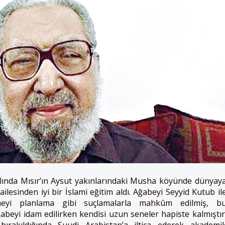
nda Mısır’ın Aysut yakınlarındaki Musha köyünde dünyay
 ailesinden iyi bir İslami eğitim aldı. Ağabeyi Seyyid Kutub il
rmeyi planlama gibi suçlamalarla mahkûm edilmiş, b
beyi idam edilirken kendisi uzun seneler hapiste kalmıştır
ırakıldığında Suudi Arabistan’a iltica ederek akademi