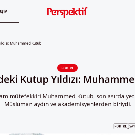
RŞIV
Yıldızı: Muhammed Kutub
PORTRE
deki Kutup Yıldızı: Muhamme
İslam mütefekkiri Muhammed Kutub, son asırda yeti
Müslüman aydın ve akademisyenlerden biriydi.
PORTRE
SAY