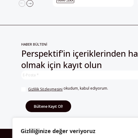
YAPAY ZEKÂ
HABER BÜLTENİ
Perspektif’in içeriklerinden h
olmak için kayıt olun
 okudum, kabul ediyorum.
Gizlilik Sözleşmesini
Gizliliğinize değer veriyoruz