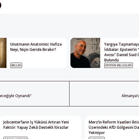
Unutmanın Anatomisi: Hafıza
Yargıya Taşınamay
Neyi, Niçin Geride Bırakır?
İddialar: Epstein’in
Avcısı” Daniel Siad 
Bulundu
BELLEK
EPSTEIN BELGELERI
leceğiyle Oynandı”
Almanya’d
Jobcenter’ların İş Yükünü Artıran Yeni
Merz’in Reform Vaatleri İkti
Faktör: Yapay Zekâ Destekli İtirazlar
Üzerindeki AfD Gölgesini D
Yetmiyor