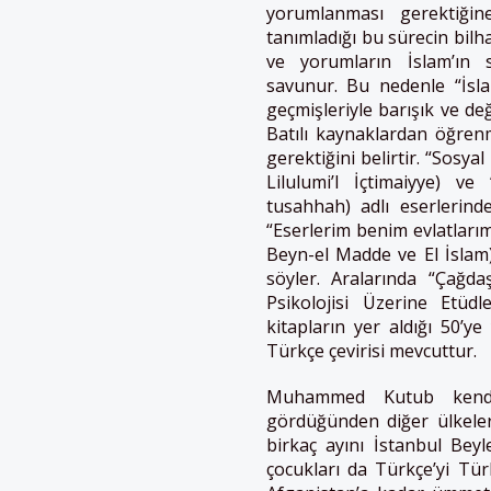
yorumlanması gerektiğine
tanımladığı bu sürecin bilha
ve yorumların İslam’ın sü
savunur. Bu nedenle “İsla
geçmişleriyle barışık ve de
Batılı kaynaklardan öğren
gerektiğini belirtir. “Sosyal
Lilulumi’l İçtimaiyye) v
tusahhah) adlı eserlerind
“Eserlerim benim evlatları
Beyn-el Madde ve El İslam) 
söyler. Aralarında “Çağda
Psikolojisi Üzerine Etü
kitapların yer aldığı 50’
Türkçe çevirisi mevcuttur.
Muhammed Kutub kendis
gördüğünden diğer ülkeler 
birkaç ayını İstanbul Beyl
çocukları da Türkçe’yi Tü