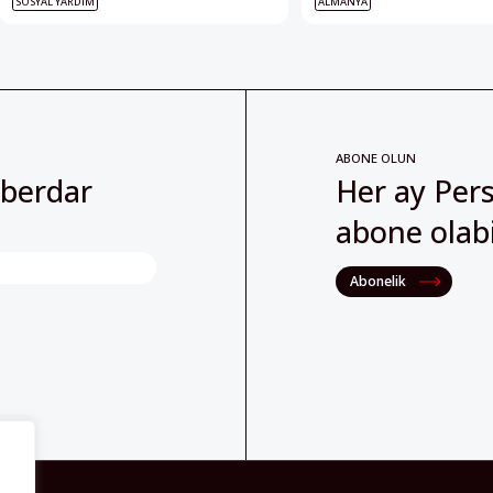
SOSYAL YARDIM
ALMANYA
ABONE OLUN
aberdar
Her ay Pers
abone olabil
Abonelik