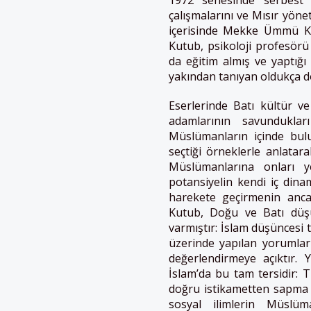
çalışmalarını ve Mısır yöne
içerisinde Mekke Ümmü Kur
Kutub, psikoloji profesörü 
da eğitim almış ve yaptığı
yakından tanıyan oldukça do
Eserlerinde Batı kültür ve
adamlarının savunduklar
Müslümanların içinde bul
seçtiği örneklerle anlata
Müslümanlarına onları y
potansiyelin kendi iç dina
harekete geçirmenin ancak
Kutub, Doğu ve Batı düşü
varmıştır: İslam düşüncesi
üzerinde yapılan yorumlar
değerlendirmeye açıktır. 
İslam’da bu tam tersidir: T
doğru istikametten sapma 
sosyal ilimlerin Müslüm