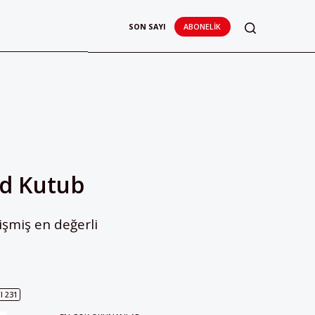
SON SAYI
ABONELIK
d Kutub
şmiş en değerli
I 231