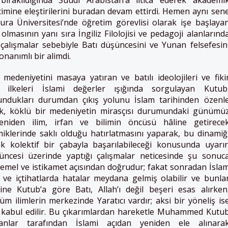
timine eleştirilerini buradan devam ettirdi. Hemen aynı sen
a Üniversitesi’nde öğretim görevlisi olarak işe başlaya
olmasının yanı sıra İngiliz Filolojisi ve pedagoji alanlarınd
 çalışmalar sebebiyle Batı düşüncesini ve Yunan felsefesin
nanımlı bir alimdi.
 medeniyetini masaya yatıran ve batılı ideolojileri ve fiki
ı ilkeleri İslami değerler ışığında sorgulayan Kutub
undukları durumdan çıkış yolunu İslam tarihinden özenl
rak, köklü bir medeniyetin mirasçısı durumundaki günümü
eniden ilim, irfan ve bilimin öncüsü hâline getirece
miklerinde saklı olduğu hatırlatmasını yaparak, bu dinamiğ
 kolektif bir çabayla başarılabileceği konusunda uyarır
ncesi üzerinde yaptığı çalışmalar neticesinde şu sonuc
 temel ve istikamet açısından doğrudur; fakat sonradan İsla
 ve içtihatlarda hatalar meydana gelmiş olabilir ve bunla
Yine Kutub’a göre Batı, Allah’ı değil beşeri esas alırken
üm ilimlerin merkezinde Yaratıcı vardır; aksi bir yöneliş is
kabul edilir. Bu çıkarımlardan hareketle Muhammed Kutu
anlar tarafından İslami açıdan yeniden ele alınara