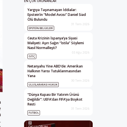
EN ÇOK OKUNANLAR
Yargıya Taşınamayan İddialar:
Epstein’in “Model Avcısı” Daniel Siad
Ölü Bulundu
31 Tem 2026
EPSTEIN BELGELERI
Ceuta Krizinin İspanya’ya Siyasi
Maliyeti: Aşırı Sağın “İstila” Söylemi
Nasıl Normalleşti?
03 Ağu 2026
GÖÇ
Netanyahu Yine ABD’de: Amerikan
Halkının Yarısı Tutuklanmasından
Yana
30 Tem 2026
ULUSLARARASI HUKUK
“Dünya Kupası Bir Yatırım Ürünü
Değildir”: UEFA’dan FIFA’ya Boykot
a
Resti
e
31 Tem 2026
FUTBOL
u
.
k
OKU/YORUM