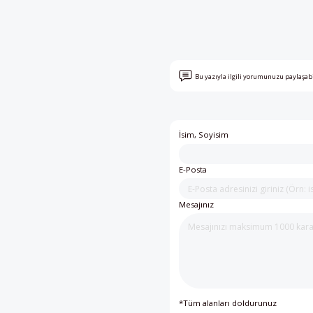
Bu yazıyla ilgili yorumunuzu paylaşab
İsim, Soyisim
E-Posta
Mesajınız
*Tüm alanları doldurunuz