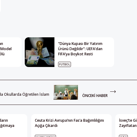
an
“Dünya Kupası Bir Yatırım
 “Model
Ürünü Değildir”: UEFA’dan
Ölü
FIFA’ya Boykot Resti
FUTBOL
a Okullarda Öğretilen İslam
ÖNCEKI HABER
darın
Ceuta Krizi Avrupa’nın Fas’a Bağımlılığını
İsveç’te G
ağıtmaya
Açığa Çıkardı
Zayıflatan 