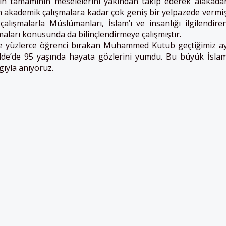
n tamamının meselelerini yakından takip ederek alakada
n akademik çalışmalara kadar çok geniş bir yelpazede vermi
çalışmalarla Müslümanları, İslam’ı ve insanlığı ilgilendire
aları konusunda da bilinçlendirmeye çalışmıştır.
ve yüzlerce öğrenci bırakan Muhammed Kutub geçtiğimiz a
de’de 95 yaşında hayata gözlerini yumdu. Bu büyük İsla
ıyla anıyoruz.