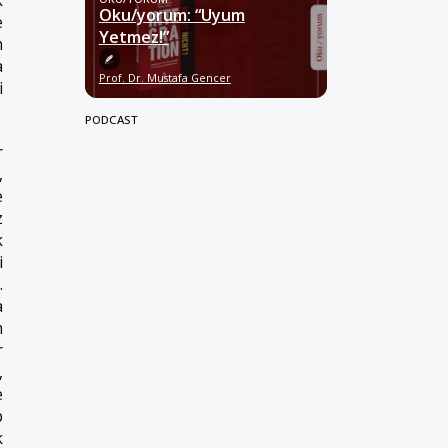
Oku/yorum: “Uyum
e
Yetmez!”
n
a
Prof. Dr. Mustafa Gencer
i
PODCAST
r
,
e
z
k
i
.
a
m
r
,
e
b
k