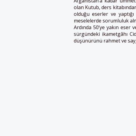
Afganistan’a kadar ümmeti
olan Kutub, ders kitabında
olduğu eserler ve yaptığı 
meselelerde sorumluluk alm
Ardında 50’ye yakın eser 
sürgündeki ikametgâhı Cid
düşünürünü rahmet ve sayg