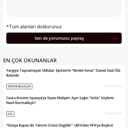
*Tüm alanları doldurunuz
Sen de yorumunu paylaş
EN ÇOK OKUNANLAR
Yargıya Taşınamayan İddialar: Epstein’in “Model Avcısı” Daniel Siad Ölü
Bulundu
31 Tem 2026
EPSTEIN BELGELERI
Ceuta Krizinin İspanya’ya Siyasi Maliyeti: Aşırı Sağın “İstila” Söylemi
Nasıl Normalleşti?
03 Ağu 2026
GÖÇ
“Dünya Kupası Bir Yatırım Ürünü Değildir”: UEFA’dan FIFA’ya Boykot