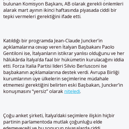
bulunan Komisyon Başkanı, AB olarak gerekli önlemleri
alarak mart ayının ikinci haftasında piyasada ciddi bir
tepki vermeleri gerektiğini ifade etti.
Katıldığı bir programda Jean-Claude Juncker’in
açıklamalarına cevap veren İtalyan Başbakanı Paolo
Gentiloni ise, İtalyanların istikrar yanlısı olduğunu ve her
hâlükârda İtalya’da faal bir hükümetin kurulacağını iddia
etti. Forza Italia Partisi lideri Silvio Berlusconi ise
başbakanın açıklamalarına destek verdi. Avrupa Birliği
kurumlarının üye ülkelerin seçimlerine müdahale
etmemesi gerektiğini belirten eski Başbakan, Juncker’in
konuşmasını “yersiz” olarak
niteledi
.
Çoğu anket şirketi, İtalya’daki seçimlere ilişkin hiçbir
partinin parlamentoda mutlak çoğunluğu elde
edemeyeceği ve bu sonucun piyasalarda ciddi