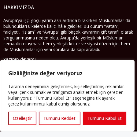
HAKKIMIZDA
Avrupa’ya işçi göçü yarım asrı ardında bırakırken Müslümanlar da
bulundukları ülkelerde kalıcı hâle geldiler. Bu durum “vatan”,
“aidiyet”, “İslam” ve “Avrupa” gibi birçok kavramın çift taraflı olarak
sorgulanmasına neden oldu. Avrupa’da yerleşik bir Müslüman
cemaatin oluşması, hem yerleşik kültür ve siyasi düzen için, hem
de Müslümanlar için yeni sorulara da kapı araladı.
Yazının devamı
Gizliliğinize değer veriyoruz
PERSPEKTIF’I SOSYAL MEDYADA TAKIP EDEBILIRSINIZ
Tarama deneyiminizi geliştirmek, kişiselleştirilmiş reklamlar
veya içerik sunmak ve trafiğimizi analiz etmek için çerezleri
kullanıyoruz. "Tümünü Kabul Et" seçeneğine tıklayarak
çerez kullanımımızı kabul etmiş olursunuz.
Özelleştir
Tümünü Reddet
Tümünü Kabul Et