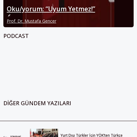
Oku/yorum: “Uyum Yetmez!”
Prof. Dr. Mustafa Gencer
PODCAST
DIĞER GÜNDEM YAZILARI
Yurt Dışı Türkler İçin YÖK’ten Türkçe
SONRAKI