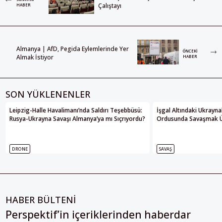
Çalıştayı
HABER
Almanya | AfD, Pegida Eylemlerinde Yer
ÖNCEKI
Almak İstiyor
HABER
SON YÜKLENENLER
Leipzig-Halle Havalimanı’nda Saldırı Teşebbüsü:
İşgal Altındaki Ukrayna
Rusya-Ukrayna Savaşı Almanya’ya mı Sıçrıyordu?
Ordusunda Savaşmak Üze
DRONE
SAVAŞ
HABER BÜLTENİ
Perspektif’in içeriklerinden haberdar