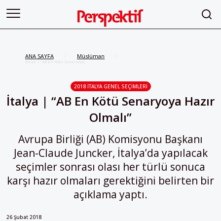
ANA SAYFA
Müslüman
/
/
İtalya | “AB En Kötü Senaryoya
Hazır Olmalı”
2018 İTALYA GENEL SEÇIMLERI
İtalya | “AB En Kötü Senaryoya Hazır
Olmalı”
Avrupa Birliği (AB) Komisyonu Başkanı
Jean-Claude Juncker, İtalya’da yapılacak
seçimler sonrası olası her türlü sonuca
karşı hazır olmaları gerektiğini belirten bir
açıklama yaptı.
26 Şubat 2018