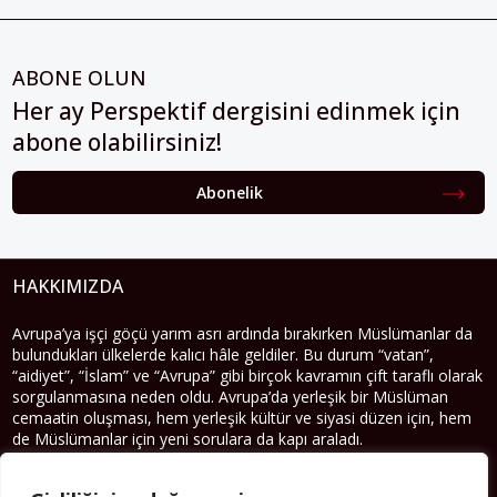
ABONE OLUN
Her ay Perspektif dergisini edinmek için
abone olabilirsiniz!
Abonelik
HAKKIMIZDA
Avrupa’ya işçi göçü yarım asrı ardında bırakırken Müslümanlar da
bulundukları ülkelerde kalıcı hâle geldiler. Bu durum “vatan”,
“aidiyet”, “İslam” ve “Avrupa” gibi birçok kavramın çift taraflı olarak
sorgulanmasına neden oldu. Avrupa’da yerleşik bir Müslüman
cemaatin oluşması, hem yerleşik kültür ve siyasi düzen için, hem
de Müslümanlar için yeni sorulara da kapı araladı.
Yazının devamı