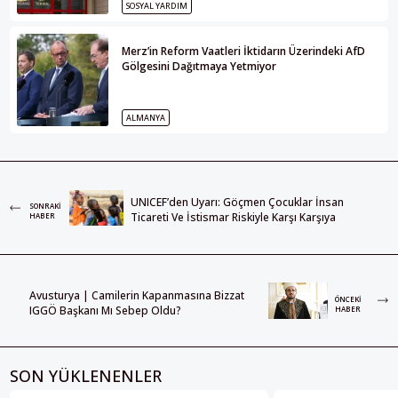
SOSYAL YARDIM
Merz’in Reform Vaatleri İktidarın Üzerindeki AfD
Gölgesini Dağıtmaya Yetmiyor
ALMANYA
UNICEF’den Uyarı: Göçmen Çocuklar İnsan
SONRAKI
Ticareti Ve İstismar Riskiyle Karşı Karşıya
HABER
Avusturya | Camilerin Kapanmasına Bizzat
ÖNCEKI
IGGÖ Başkanı Mı Sebep Oldu?
HABER
SON YÜKLENENLER