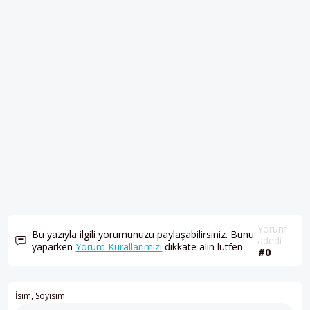
Yorum
Bu yazıyla ilgili yorumunuzu paylaşabilirsiniz. Bunu
adedi
yaparken
Yorum Kurallarımızı
dikkate alın lütfen.
#0
İsim, Soyisim