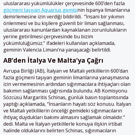
uluslararası yükümlülükler çerçevesinde 600’den fazla
göçmeni taşıyan Aquarius gemisi
nin İspanya limanlarına
demirlemesine izin verdiği bildirildi. “İnsani bir yıkımın
önlenmesi ve bu kişilere güvenli bir liman sağlanması,
uluslararası kanunlardan kaynaklanan zorunlulukların
yerine getirilmesi çerçevesinde bu bizim
yükümlülüğümüz.” ifadeleri kullanılan açıklamada,
geminin Valencia Limanı’na yanaşacağı belirtildi.
AB’den İtalya Ve Malta’ya Çağrı
Avrupa Birliği (AB), İtalyan ve Maltalı yetkililerin 600’dan
fazla göçmeni taşıyan geminin limanlarına yanaşmasına
izin vermemesinin ardından sığınmacılara ihtiyaçları olan
bakımın sağlanması çağrısında bulundu. AB Komisyonu
Sözcüsü Margaritis Schinas, günlük basın toplantısında
yaptığı açıklamada, “İnsanların hayatı söz konusu. İtalyan
ve Maltalı yetkililerin önceliği gemideki sığınmacıların
ihtiyaç duydukları bakımı almasını sağlamak olmalıdır.”
dedi. Malta ve İtalyan yetkililerle konuya ilişkin irtibat
halinde olduklarını belirten Schinas, sığınmacıların