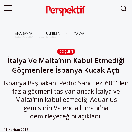
ANA SAYFA
ÜLKELER
İTALYA
/
/
/
İtalya Ve Malta’nın Kabul Etmediği
Göçmenlere İspanya Kucak Açtı
GÖÇMEN
İtalya Ve Malta’nın Kabul Etmediği
Göçmenlere İspanya Kucak Açtı
İspanya Başbakanı Pedro Sanchez, 600'den
fazla göçmeni taşıyan ancak İtalya ve
Malta'nın kabul etmediği Aquarius
gemisinin Valencia Limanı'na
demirleyeceğini açıkladı.
11 Haziran 2018