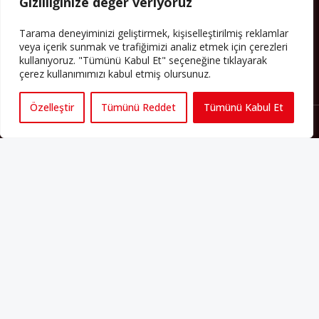
Gizliliğinize değer veriyoruz
PERSPEKTIF’I SOSYAL MEDYADA TAKIP EDEBILIRSINIZ
Tarama deneyiminizi geliştirmek, kişiselleştirilmiş reklamlar
veya içerik sunmak ve trafiğimizi analiz etmek için çerezleri
kullanıyoruz. "Tümünü Kabul Et" seçeneğine tıklayarak
çerez kullanımımızı kabul etmiş olursunuz.
Özelleştir
Tümünü Reddet
Tümünü Kabul Et
Künye
Yorum Kuralları
Abonelik
İletişim
Hakkımızda
İş İlanları