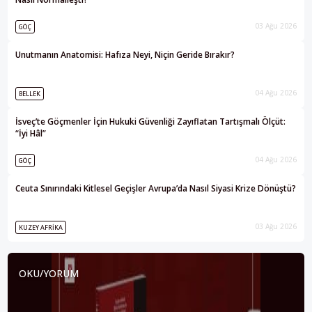
03 Ağu 2026
GÖÇ
Unutmanın Anatomisi: Hafıza Neyi, Niçin Geride Bırakır?
04 Ağu 2026
BELLEK
İsveç’te Göçmenler İçin Hukuki Güvenliği Zayıflatan Tartışmalı Ölçüt:
“İyi Hâl”
04 Ağu 2026
GÖÇ
Ceuta Sınırındaki Kitlesel Geçişler Avrupa’da Nasıl Siyasi Krize Dönüştü?
03 Ağu 2026
KUZEY AFRIKA
OKU/YORUM