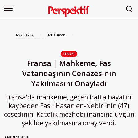
ANA SAYFA
Müslüman
/
/
Fransa | Mahkeme, Fas
Vatandaşının Cenazesinin
Yakılmasını Onayladı
CENAZE
Fransa | Mahkeme, Fas
Vatandaşının Cenazesinin
Yakılmasını Onayladı
Fransa'da mahkeme, geçen hafta hayatını
kaybeden Faslı Hasan en-Nebiri'nin (47)
cesedinin, Katolik mezhebi inancına uygun
şekilde yakılmasına onay verdi.
3 Ağustos 2018