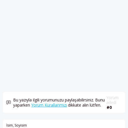
Yorum
Bu yazıyla ilgili yorumunuzu paylaşabilirsiniz. Bunu
adedi
yaparken
Yorum Kurallarımızı
dikkate alın lütfen.
#0
İsim, Soyisim