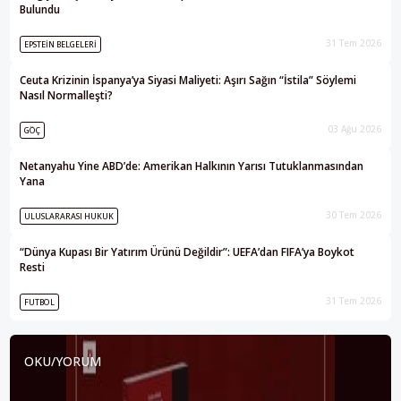
Bulundu
31 Tem 2026
EPSTEIN BELGELERI
Ceuta Krizinin İspanya’ya Siyasi Maliyeti: Aşırı Sağın “İstila” Söylemi
Nasıl Normalleşti?
03 Ağu 2026
GÖÇ
Netanyahu Yine ABD’de: Amerikan Halkının Yarısı Tutuklanmasından
Yana
30 Tem 2026
ULUSLARARASI HUKUK
“Dünya Kupası Bir Yatırım Ürünü Değildir”: UEFA’dan FIFA’ya Boykot
Resti
31 Tem 2026
FUTBOL
OKU/YORUM