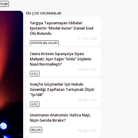
UYUM
EN ÇOK OKUNANLAR
Yargıya Taşınamayan İddialar:
Epstein’in “Model Avcısı” Daniel Siad
Ölü Bulundu
31 Tem 2026
EPSTEIN BELGELERI
Ceuta Krizinin İspanya’ya Siyasi
Maliyeti: Aşırı Sağın “İstila” Söylemi
Nasıl Normalleşti?
03 Ağu 2026
GÖÇ
İsveç’te Göçmenler İçin Hukuki
Güvenliği Zayıflatan Tartışmalı Ölçüt:
“İyi Hâl”
04 Ağu 2026
GÖÇ
Unutmanın Anatomisi: Hafıza Neyi,
Niçin Geride Bırakır?
BELLEK
04 Ağu 2026