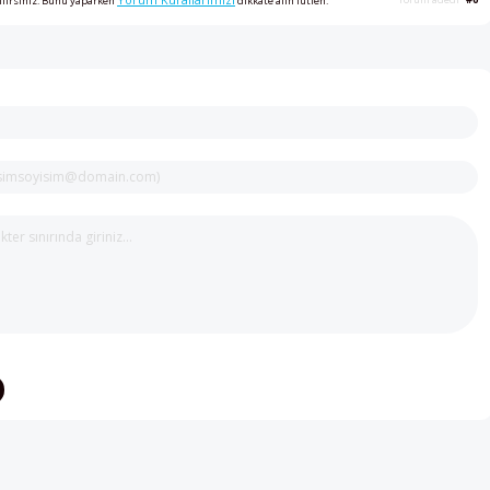
Yorum Kurallarımızı
ilirsiniz. Bunu yaparken
dikkate alın lütfen.