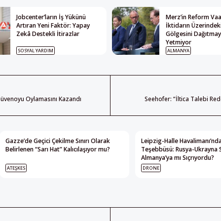
Jobcenter’ların İş Yükünü
Merz’in Reform Vaat
Artıran Yeni Faktör: Yapay
İktidarın Üzerindek
Zekâ Destekli İtirazlar
Gölgesini Dağıtma
Yetmiyor
SOSYAL YARDIM
ALMANYA
 Güvenoyu Oylamasını Kazandı
Seehofer: “İltica Talebi Re
Gazze’de Geçici Çekilme Sınırı Olarak
Leipzig-Halle Havalimanı’nda
Belirlenen “Sarı Hat” Kalıcılaşıyor mu?
Teşebbüsü: Rusya-Ukrayna 
Almanya’ya mı Sıçrıyordu?
ATEŞKES
DRONE