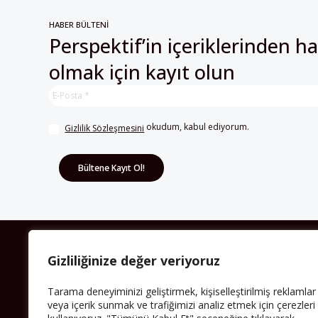
HABER BÜLTENİ
Perspektif’in içeriklerinden h
olmak için kayıt olun
 okudum, kabul ediyorum.
Gizlilik Sözleşmesini
HAKKIMIZDA
Gizliliğinize değer veriyoruz
Avrupa’ya işçi göçü yarım asrı ardında bırakırken
Tarama deneyiminizi geliştirmek, kişiselleştirilmiş reklamlar
Müslümanlar da bulundukları ülkelerde kalıcı hâle
geldiler. Bu durum “vatan”, “aidiyet”, “İslam” ve “Avrupa”
veya içerik sunmak ve trafiğimizi analiz etmek için çerezleri
gibi birçok kavramın çift taraflı olarak sorgulanmasına