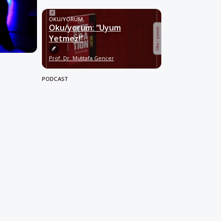
OKU/YORUM
Oku/yorum: “Uyum
Yetmez!”
Prof. Dr. Mustafa Gencer
PODCAST