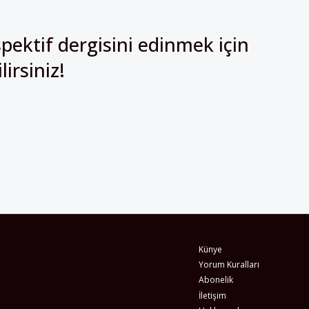
pektif dergisini edinmek için
irsiniz!
Künye
Yorum Kuralları
Abonelik
İletişim