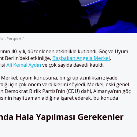
ler: Perspektif
ının 40. yılı, düzenlenen etkinlikle kutlandı. Göç ve Uyum
t Berlin’deki etkinliğe,
Başbakan Angela Merkel
,
isi
Ali Kemal Aydın
ve çok sayıda davetli katıldı.
Merkel, uyum konusuna, bir grup azınlıktan ziyade
diği için çok önem verdiklerini söyledi. Merkel, eski genel
an Demokrat Birlik Partisi’nin (CDU) dahi,
Almanya
‘nın göç
sinin hayli zaman aldığına işaret ederek, bu konuda
da Hala Yapılması Gerekenler