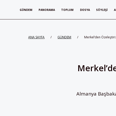
GÜNDEM
PANORAMA
TOPLUM
DOSYA
SÖYLEŞI
A
ANA SAYFA
/
GÜNDEM
/
Merkel’den Özeleştiri
Merkel’de
Almanya Başbakan