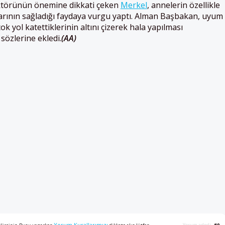
törünün önemine dikkati çeken
Merkel
, annelerin özellikle
arının sağladığı faydaya vurgu yaptı. Alman Başbakan, uyum
yol katettiklerinin altını çizerek hala yapılması
özlerine ekledi.
(AA)
Yorum adedi
#0