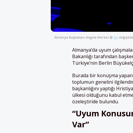
Almanya Başbakanı Angela Merkel @
değişiklik
AA
Almanya
‘da uyum çalışmalar
Bakanlığı tarafından başken
Türkiye’nin Berlin Büyükelç
Burada bir konuşma yapan 
toplumun genelini ilgilendir
başkanlığını yaptığı Hristiy
ülkesi olduğunu kabul etme
özeleştiride bulundu.
“Uyum Konusun
Var”