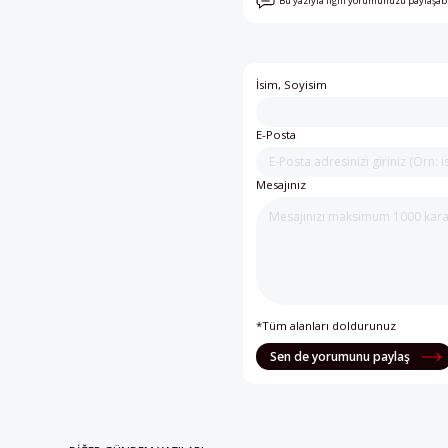
Bu yazıyla ilgili yorumunuzu paylaşab
İsim, Soyisim
E-Posta
Mesajınız
*Tüm alanları doldurunuz
Sen de yorumunu paylaş