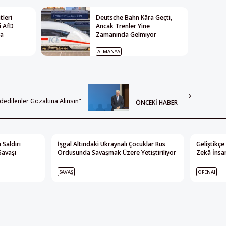
leri
Deutsche Bahn Kâra Geçti,
i AfD
Ancak Trenler Yine
ya
Zamanında Gelmiyor
ALMANYA
ddedilenler Gözaltına Alınsın”
ÖNCEKI HABER
 Saldırı
İşgal Altındaki Ukraynalı Çocuklar Rus
Geliştikçe
Savaşı
Ordusunda Savaşmak Üzere Yetiştiriliyor
Zekâ İnsan
SAVAŞ
OPENAI