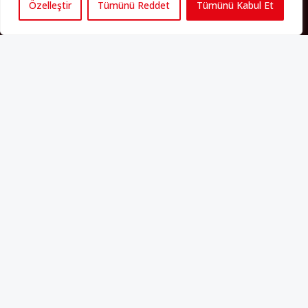
Özelleştir
Tümünü Reddet
Tümünü Kabul Et
Künye
Yorum Kuralları
Abonelik
İletişim
Hakkımızda
İş İlanları
Erişilebilirlik