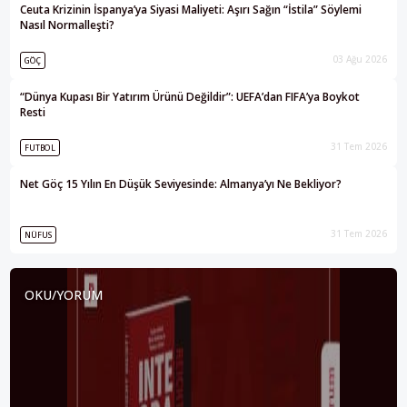
Ceuta Krizinin İspanya’ya Siyasi Maliyeti: Aşırı Sağın “İstila” Söylemi
Nasıl Normalleşti?
03 Ağu 2026
GÖÇ
“Dünya Kupası Bir Yatırım Ürünü Değildir”: UEFA’dan FIFA’ya Boykot
Resti
31 Tem 2026
FUTBOL
Net Göç 15 Yılın En Düşük Seviyesinde: Almanya’yı Ne Bekliyor?
31 Tem 2026
NÜFUS
OKU/YORUM