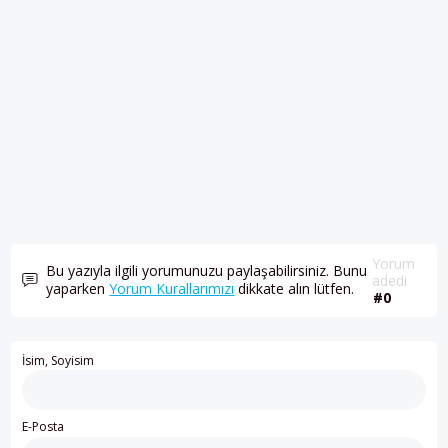
Yorum
Bu yazıyla ilgili yorumunuzu paylaşabilirsiniz. Bunu
adedi
yaparken
Yorum Kurallarımızı
dikkate alın lütfen.
#0
İsim, Soyisim
E-Posta