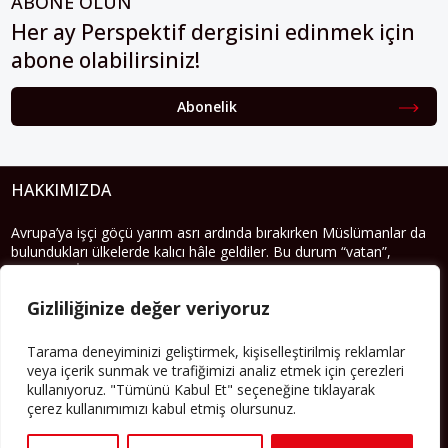
ABONE OLUN
Her ay Perspektif dergisini edinmek için
abone olabilirsiniz!
Abonelik
HAKKIMIZDA
Avrupa’ya işçi göçü yarım asrı ardında bırakırken Müslümanlar da
bulundukları ülkelerde kalıcı hâle geldiler. Bu durum “vatan”,
“aidiyet”, “İslam” ve “Avrupa” gibi birçok kavramın çift taraflı olarak
sorgulanmasına neden oldu. Avrupa’da yerleşik bir Müslüman
Gizliliğinize değer veriyoruz
cemaatin oluşması, hem yerleşik kültür ve siyasi düzen için, hem
de Müslümanlar için yeni sorulara da kapı araladı.
Tarama deneyiminizi geliştirmek, kişiselleştirilmiş reklamlar
Yazının devamı
veya içerik sunmak ve trafiğimizi analiz etmek için çerezleri
kullanıyoruz. "Tümünü Kabul Et" seçeneğine tıklayarak
çerez kullanımımızı kabul etmiş olursunuz.
PERSPEKTIF’I SOSYAL MEDYADA TAKIP EDEBILIRSINIZ