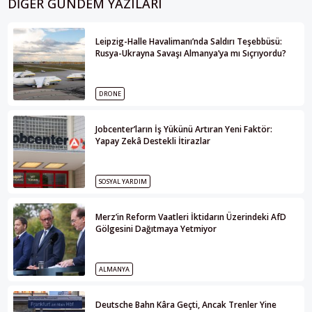
DIĞER GÜNDEM YAZILARI
Leipzig-Halle Havalimanı’nda Saldırı Teşebbüsü:
Rusya-Ukrayna Savaşı Almanya’ya mı Sıçrıyordu?
DRONE
Jobcenter’ların İş Yükünü Artıran Yeni Faktör:
Yapay Zekâ Destekli İtirazlar
SOSYAL YARDIM
Merz’in Reform Vaatleri İktidarın Üzerindeki AfD
Gölgesini Dağıtmaya Yetmiyor
ALMANYA
Deutsche Bahn Kâra Geçti, Ancak Trenler Yine