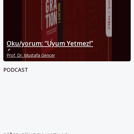
Oku/yorum: “Uyum Yetmez!”
Prof. Dr. Mustafa Gencer
PODCAST