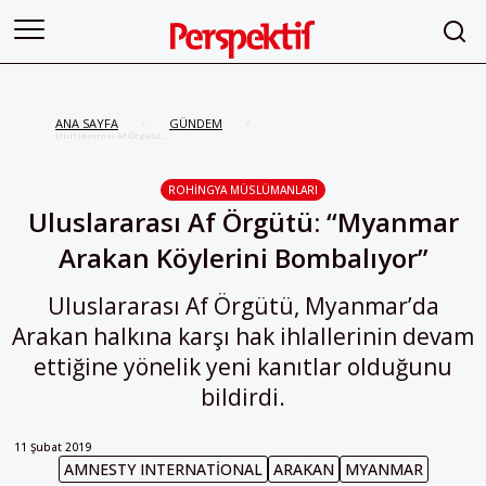
ANA SAYFA
GÜNDEM
/
/
Uluslararası Af Örgütü:
“Myanmar Arakan Köylerini
Bombalıyor”
ROHINGYA MÜSLÜMANLARI
Uluslararası Af Örgütü: “Myanmar
Arakan Köylerini Bombalıyor”
Uluslararası Af Örgütü, Myanmar’da
Arakan halkına karşı hak ihlallerinin devam
ettiğine yönelik yeni kanıtlar olduğunu
bildirdi.
11 Şubat 2019
AMNESTY INTERNATIONAL
ARAKAN
MYANMAR