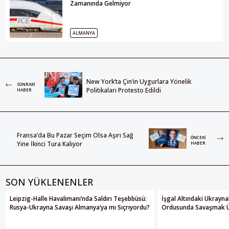
Zamanında Gelmiyor
ALMANYA
New York’ta Çin’in Uygurlara Yönelik
SONRAKI
Politikaları Protesto Edildi
HABER
Fransa’da Bu Pazar Seçim Olsa Aşırı Sağ
ÖNCEKI
Yine İkinci Tura Kalıyor
HABER
SON YÜKLENENLER
Leipzig-Halle Havalimanı’nda Saldırı Teşebbüsü:
İşgal Altındaki Ukrayna
Rusya-Ukrayna Savaşı Almanya’ya mı Sıçrıyordu?
Ordusunda Savaşmak Üze