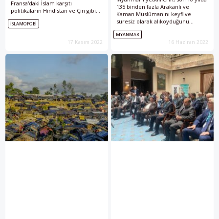
Fransa'daki İslam karşıtı
135 binden fazla Arakanlı ve
politikaların Hindistan ve Çin gibi
Kaman Müslümanını keyfi ve
ülkelerde de etkili olduğunu ve
süresiz olarak alıkoyduğunu
İSLAMOFOBI
İsrail'in politikalarına benzediğini
bildirdi.
vurguluyor.
MYANMAR
17 Kasım 2022
16 Haziran 2022