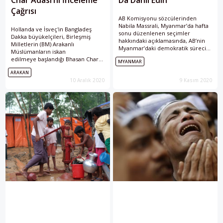
Çağrısı
AB Komisyonu sözcülerinden
Nabila Massrali, Myanmar’da hafta
Hollanda ve İsveç'in Bangladeş
sonu düzenlenen seçimler
Dakka büyükelçileri, Birleşmiş
hakkındaki açıklamasında, AB’nin
Milletlerin (BM) Arakanlı
Myanmar’daki demokratik sürecin
Müslümanların iskan
destekçisi olduğunu, sürecin
edilmeye başlandığı Bhasan Char
MYANMAR
tamamlanmasını beklediklerini
Adası'nı güvenlik ve
bildirdi. Myanmar anayasasının
ARAKAN
sürdürülebilirlik değerlendirmesine
hala temel hakların herkes
10 Aralık 2020
9 Kasım 2020
almasını istedi.
tarafından kullanılmasına
sınırlamalar getirdiğini vurgulayan
Massrali, “AB, Arakanlı
Müslümanlar dahil ülkedeki tüm
etnik, dini ve azınlık grupların
sürece tam olarak dahil edilmesi
ile meşru medeni ve siyasi
hakların