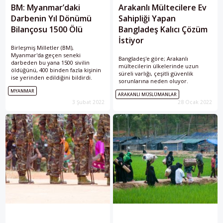
BM: Myanmar’daki
Arakanlı Mültecilere Ev
Darbenin Yıl Dönümü
Sahipliği Yapan
Bilançosu 1500 Ölü
Bangladeş Kalıcı Çözüm
İstiyor
Birleşmiş Milletler (BM),
Myanmar'da geçen seneki
Bangladeş'e göre; Arakanlı
darbeden bu yana 1500 sivilin
mültecilerin ülkelerinde uzun
öldüğünü, 400 binden fazla kişinin
süreli varlığı, çeşitli güvenlik
ise yerinden edildiğini bildirdi.
sorunlarına neden oluyor.
MYANMAR
ARAKANLI MÜSLÜMANLAR
3 Şubat 2022
28 Ocak 2022