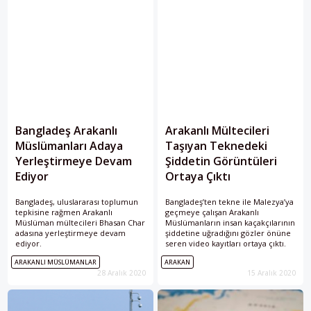
Bangladeş Arakanlı
Arakanlı Mültecileri
Müslümanları Adaya
Taşıyan Teknedeki
Yerleştirmeye Devam
Şiddetin Görüntüleri
Ediyor
Ortaya Çıktı
Bangladeş, uluslararası toplumun
Bangladeş’ten tekne ile Malezya’ya
tepkisine rağmen Arakanlı
geçmeye çalışan Arakanlı
Müslüman mültecileri Bhasan Char
Müslümanların insan kaçakçılarının
adasına yerleştirmeye devam
şiddetine uğradığını gözler önüne
ediyor.
seren video kayıtları ortaya çıktı.
ARAKANLI MÜSLÜMANLAR
ARAKAN
28 Aralık 2020
15 Aralık 2020