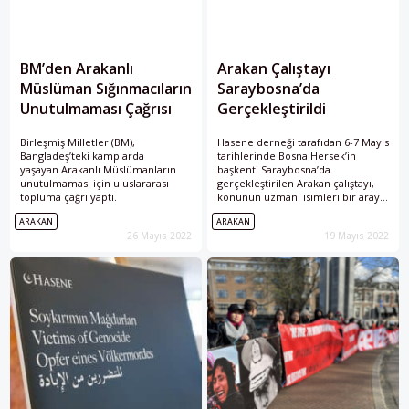
BM’den Arakanlı
Arakan Çalıştayı
Müslüman Sığınmacıların
Saraybosna’da
Unutulmaması Çağrısı
Gerçekleştirildi
Birleşmiş Milletler (BM),
Hasene derneği tarafıdan 6-7 Mayıs
Bangladeş’teki kamplarda
tarihlerinde Bosna Hersek’in
yaşayan Arakanlı Müslümanların
başkenti Saraybosna’da
unutulmaması için uluslararası
gerçekleştirilen Arakan çalıştayı,
topluma çağrı yaptı.
konunun uzmanı isimleri bir araya
getirdi.
ARAKAN
ARAKAN
26 Mayıs 2022
19 Mayıs 2022