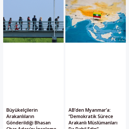
Büyükelçilerin
AB’den Myanmar’a:
Arakanlıların
“Demokratik Sürece
Gönderildiği Bhasan
Arakanlı Müslümanları
Char Adası’nı İnceleme
Da Dahil Edin”