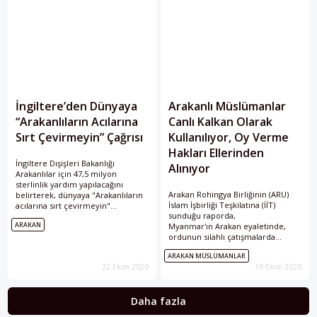
İngiltere’den Dünyaya
Arakanlı Müslümanlar
“Arakanlıların Acılarına
Canlı Kalkan Olarak
Sırt Çevirmeyin” Çağrısı
Kullanılıyor, Oy Verme
Hakları Ellerinden
İngiltere Dışişleri Bakanlığı
Alınıyor
Arakanlılar için 47,5 milyon
sterlinlik yardım yapılacağını
Arakan Rohingya Birliğinin (ARU)
belirterek, dünyaya "Arakanlıların
İslam İşbirliği Teşkilatına (İİT)
acılarına sırt çevirmeyin"
sunduğu raporda,
çağrısında bulundu.
ARAKAN
Myanmar'ın Arakan eyaletinde,
ordunun silahlı çatışmalarda
sivilleri canlı kalkan olarak
ARAKAN MÜSLÜMANLAR
kullandığı ve Myanmar Seçim
22 Ekim 2020
19 Ekim 2020
Komisyonu'nun, Arakanlı
Müslümanları gelecek ay
düzenlenecek seçimler için
Daha fazla
hazırlanan seçmen listesinden
çıkararak oy kullanmalarına engel