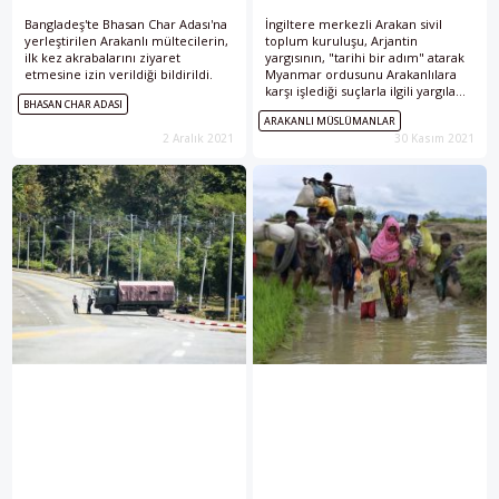
Bangladeş'te Bhasan Char Adası'na
İngiltere merkezli Arakan sivil
yerleştirilen Arakanlı mültecilerin,
toplum kuruluşu, Arjantin
ilk kez akrabalarını ziyaret
yargısının, "tarihi bir adım" atarak
etmesine izin verildiği bildirildi.
Myanmar ordusunu Arakanlılara
karşı işlediği suçlarla ilgili yargılama
BHASAN CHAR ADASI
kararı aldığını duyurdu.
ARAKANLI MÜSLÜMANLAR
2 Aralık 2021
30 Kasım 2021