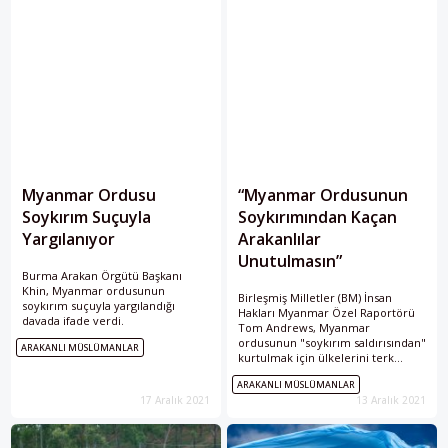
Myanmar Ordusu
“Myanmar Ordusunun
Soykırım Suçuyla
Soykırımından Kaçan
Yargılanıyor
Arakanlılar
Unutulmasın”
Burma Arakan Örgütü Başkanı
Khin, Myanmar ordusunun
Birleşmiş Milletler (BM) İnsan
soykırım suçuyla yargılandığı
Hakları Myanmar Özel Raportörü
davada ifade verdi.
Tom Andrews, Myanmar
ordusunun "soykırım saldırısından"
ARAKANLI MÜSLÜMANLAR
kurtulmak için ülkelerini terk
etmek zorunda kalan yaklaşık 1
ARAKANLI MÜSLÜMANLAR
milyon Arakanlı Müslüman'ın
17 Aralık 2021
13 Aralık 2021
unutulmaması için uluslararası
topluma çağrıda bulundu.