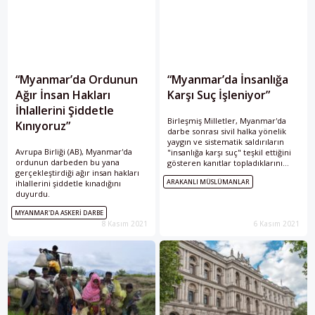
“Myanmar’da Ordunun
“Myanmar’da İnsanlığa
Ağır İnsan Hakları
Karşı Suç İşleniyor”
İhlallerini Şiddetle
Birleşmiş Milletler, Myanmar'da
Kınıyoruz”
darbe sonrası sivil halka yönelik
yaygın ve sistematik saldırıların
Avrupa Birliği (AB), Myanmar'da
"insanlığa karşı suç" teşkil ettiğini
ordunun darbeden bu yana
gösteren kanıtlar topladıklarını
gerçekleştirdiği ağır insan hakları
açıkladı.
ARAKANLI MÜSLÜMANLAR
ihlallerini şiddetle kınadığını
duyurdu.
MYANMAR'DA ASKERI DARBE
8 Kasım 2021
6 Kasım 2021