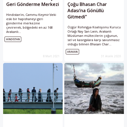
Geri Gönderme Merkezi
Çoğu Bhasan Char
Adası’na Gönüllü
Hindistan'ın, Cammu Keşmir'deki
Gitmedi”
eski bir hapishaneyi geri
gönderme merkezine
Özgür Rohingya Koalisyonu Kurucu
çevirerek, bölgedeki en az 168
Ortağı Nay San Lwin, Arakanlı
Arakanlı
Müslüman mültecilerin çoğunun,
Müslüman (Rohingya) mülteciyi
HINDISTAN
sel ve kasırgalara karşı savunmasız
buraya gönderdiği bildirildi.
olduğu bilinen Bhasan Char
Adası'na gönüllü gitmediğini
ARAKAN
belirtti.
8 Mart 2021
31 Aralık 2020