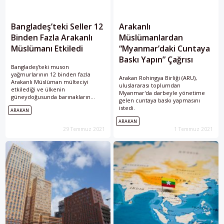
Bangladeş’teki Seller 12
Arakanlı
Binden Fazla Arakanlı
Müslümanlardan
Müslümanı Etkiledi
“Myanmar’daki Cuntaya
Baskı Yapın” Çağrısı
Bangladeş'teki muson
yağmurlarının 12 binden fazla
Arakan Rohingya Birliği (ARU),
Arakanlı Müslüman mülteciyi
uluslararası toplumdan
etkilediği ve ülkenin
Myanmar'da darbeyle yönetime
güneydoğusunda barınakların
gelen cuntaya baskı yapmasını
hasar gördüğü veya yıkıldığı
istedi.
ARAKAN
bildirildi.
ARAKAN
29 Temmuz 2021
1 Temmuz 2021