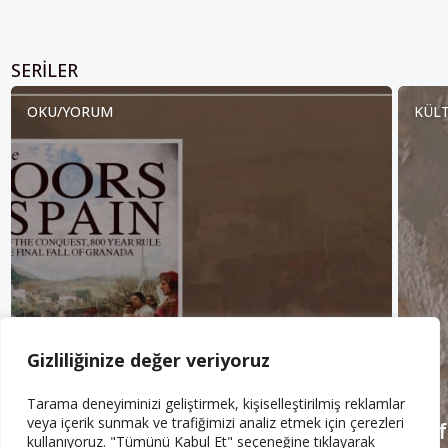
olduğu bildirildi.
SERILER
OKU/YORUM
KÜLT
Gizliliğinize değer veriyoruz
Tarama deneyiminizi geliştirmek, kişiselleştirilmiş reklamlar
veya içerik sunmak ve trafiğimizi analiz etmek için çerezleri
Eli
kullanıyoruz. "Tümünü Kabul Et" seçeneğine tıklayarak