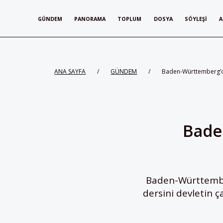
GÜNDEM
PANORAMA
TOPLUM
DOSYA
SÖYLEŞI
A
ANA SAYFA
/
GÜNDEM
/
Baden-Württemberg’de
Bade
Baden-Württember
dersini devletin ç