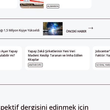
ALMANYA
ğı 1,5 Milyon Kişiye Yükseldi
ÖNCEKI HABER
nı Aşan Yapay
Yapay Zekâ Şirketlerinin Yeni Veri
Jobcenter’
labilir mi?
Madeni: Kesilip Taranan ve İmha Edilen
Faktör: Ya
Kitaplar
ANTHROPIC
SOSYAL YAR
pektif dergisini edinmek için