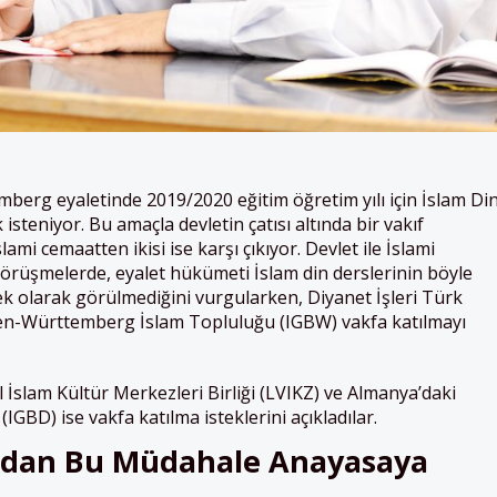
berg eyaletinde 2019/2020 eğitim öğretim yılı için İslam Di
steniyor. Bu amaçla devletin çatısı altında bir vakıf
ami cemaatten ikisi ise karşı çıkıyor.
Devlet ile İslami
örüşmelerde, eyalet hükümeti İslam din derslerinin
böyle
ek olarak görülmediğini vurgularken,
Diyanet İşleri Türk
aden-Württemberg İslam Topluluğu (IGBW) vakfa katılmayı
slam Kültür Merkezleri Birliği (LVIKZ) ve Almanya’daki
GBD) ise vakfa katılma isteklerini açıkladılar.
ından Bu Müdahale Anayasaya