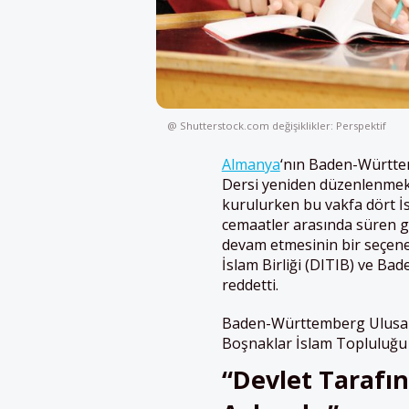
@ Shutterstock.com değişiklikler: Perspektif
Almanya
‘nın Baden-Württem
Dersi yeniden düzenlenmek i
kurulurken bu vakfa dört İsl
cemaatler arasında süren g
devam etmesinin bir seçen
İslam Birliği (DITIB) ve B
reddetti.
Baden-Württemberg Ulusal İ
Boşnaklar İslam Topluluğu (I
“Devlet Taraf