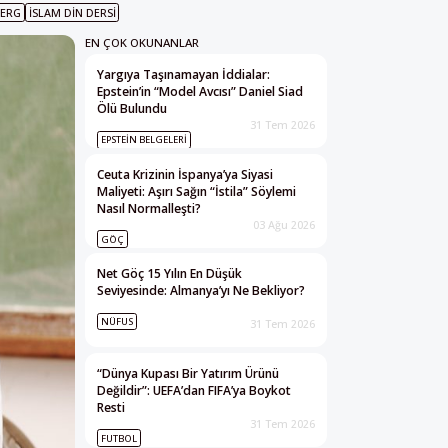
ERG
İSLAM DIN DERSI
EN ÇOK OKUNANLAR
Yargıya Taşınamayan İddialar:
Epstein’in “Model Avcısı” Daniel Siad
Ölü Bulundu
31 Tem 2026
EPSTEIN BELGELERI
Ceuta Krizinin İspanya’ya Siyasi
Maliyeti: Aşırı Sağın “İstila” Söylemi
Nasıl Normalleşti?
03 Ağu 2026
GÖÇ
Net Göç 15 Yılın En Düşük
Seviyesinde: Almanya’yı Ne Bekliyor?
NÜFUS
31 Tem 2026
“Dünya Kupası Bir Yatırım Ürünü
Değildir”: UEFA’dan FIFA’ya Boykot
Resti
31 Tem 2026
FUTBOL