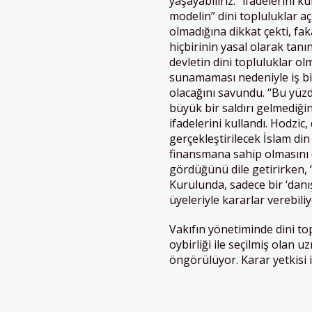
yaşayabiliriz.” ifadelerini ku
modelin” dini topluluklar a
olmadığına dikkat çekti, fak
hiçbirinin yasal olarak tanı
devletin dini topluluklar ol
sunamaması nedeniyle iş bi
olacağını savundu. “Bu yüz
büyük bir saldırı gelmediği
ifadelerini kullandı. Hodzic, 
gerçekleştirilecek İslam din
finansmana sahip olmasını 
gördüğünü dile getirirken,
Kurulunda, sadece bir ‘dan
üyeleriyle kararlar verebiliy
Vakıfın yönetiminde dini topl
oybirliği ile seçilmiş olan u
öngörülüyor. Karar yetkisi 