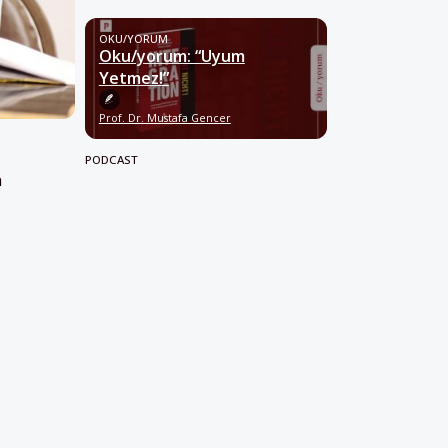
OKU/YORUM
Oku/yorum: “Uyum
Yetmez!”
Prof. Dr. Mustafa Gencer
PODCAST
n