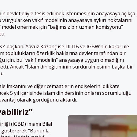
in devlet eliyle tesis edilmek istenmesinin anayasaya açıkça
 vurgularken vakıf modelinin anayasaya aykırı noktalarını
f model önermek için “bağımsız bir uzman komisyonu”
tı.
IKZ başkanı Yavuz Kazanç ise DITIB ve IGBW’nin kararı ile
slam toplulukların özerklik haklarına devlet tarafından bir
 için, bu “vakıf modelin” anayasaya uygun olmadığını
e etti. Ancak “İslam din eğitiminin sürdürülmesinin başka bir
u.
e imkanını ve diğer cemaatlerin endişelerini dikkate
cek 5 yıl içerisinde islam din dersinin onların sorumluluğu
 avantaj olarak gördüğünü aktardı.
biliriz”
rliği (IGBD) imamı Bilal
m göstererek “Bununla