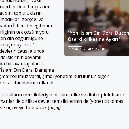
llandı. Hodzic, “vakıf
çısından ideal bir çözüm
at dini toplulukların
nmadıkları gerçeği ve
madan İslam din eğitimini
rliğinin tek çözüm yolu
"Yeni İslam Din Dersi Düze
den din özgürlüğüne
Özerklik İlkesine Aykırı"
ni düşünüyoruz.”
ALMANYA
20 Aralık 2018
devletin çatısı altında
 derslerinin devamlı
da bir avantaj olarak
 “İslam Din Dersi Danışma
ışma’ rolümüz vardı, şimdi yönetim kurulunun diğer
oruz.” ifadelerini kullandı.
ulukların temsilcileriyle birlikte, ülke ve dini toplulukların
zmanlar ile birlikte devlet temsilcilerinin de (yönetici) olması
ise üç üyeye tanınacak.
(mi,iq)