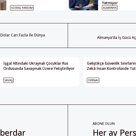
Yetmiyor
SOSYAL YARDIM
ALMANYA
Dolar Cari Fazla İle Dünya
Almanya’da İş Gücü Açı
İşgal Altındaki Ukraynalı Çocuklar Rus
Geliştikçe Güvenlik Sınırları
Ordusunda Savaşmak Üzere Yetiştiriliyor
Zekâ İnsan Kontrolünde Tutu
SAVAŞ
OPENAI
ABONE OLUN
aberdar
Her ay Pers