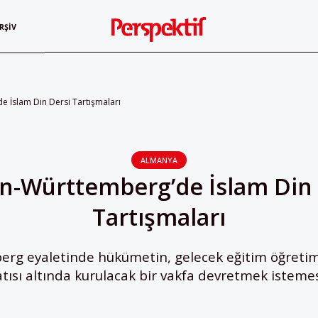
RŞIV
 İslam Din Dersi Tartışmaları
ALMANYA
n-Württemberg’de İslam Din 
Tartışmaları
g eyaletinde hükümetin, gelecek eğitim öğretim yı
atısı altında kurulacak bir vakfa devretmek istemes