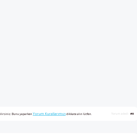
Yorum Kurallarımızı
Yorum adedi
#0
ilirsiniz. Bunu yaparken
dikkate alın lütfen.