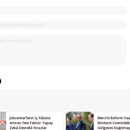
Jobcenter’ların İş Yükünü
Merz’in Reform Vaat
Artıran Yeni Faktör: Yapay
İktidarın Üzerindek
Zekâ Destekli İtirazlar
Gölgesini Dağıtma