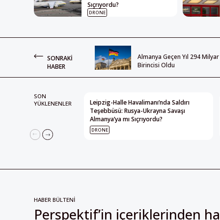
Sıçrıyordu?
DRONE
Almanya Geçen Yıl 294 Milyar 
SONRAKI
Birincisi Oldu
HABER
SON
Leipzig-Halle Havalimanı’nda Saldırı
YÜKLENENLER
Teşebbüsü: Rusya-Ukrayna Savaşı
Almanya’ya mı Sıçrıyordu?
DRONE
HABER BÜLTENİ
Perspektif’in içeriklerinden h