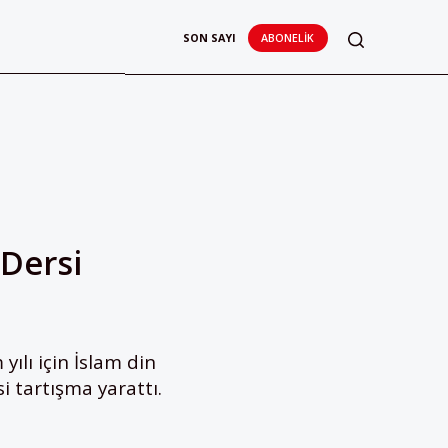
SON SAYI
ABONELIK
Dersi
lı için İslam din
i tartışma yarattı.