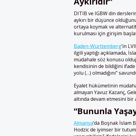
Aykırıdır”
DITIB ve IGBW din derslerin
aykırı bir düşünce olduğunu
ortaya koymak ve alternati
kurulması için girişim başlat
Baden-Württemberg
’in LV
ilgili yaptığı açıklamada, İ
müdahale söz konusu olduğu
kendisinin de bildiğini ifad
yolu (…) olmadığını” savund
Eyalet hükümetinin müdahal
almayan
Yavuz Kazanç, Gele
altında devam etmesini bir
“Bununla Yaşaya
Almanya
‘da Boşnak İslam Bi
Hodzic de iyimser bir tutu