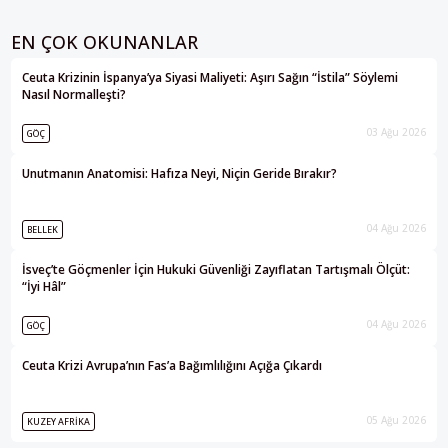
EN ÇOK OKUNANLAR
Ceuta Krizinin İspanya’ya Siyasi Maliyeti: Aşırı Sağın “İstila” Söylemi
Nasıl Normalleşti?
03 Ağu 2026
GÖÇ
Unutmanın Anatomisi: Hafıza Neyi, Niçin Geride Bırakır?
04 Ağu 2026
BELLEK
İsveç’te Göçmenler İçin Hukuki Güvenliği Zayıflatan Tartışmalı Ölçüt:
“İyi Hâl”
04 Ağu 2026
GÖÇ
Ceuta Krizi Avrupa’nın Fas’a Bağımlılığını Açığa Çıkardı
05 Ağu 2026
KUZEY AFRIKA