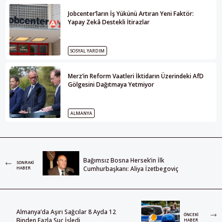
Jobcenter’ların İş Yükünü Artıran Yeni Faktör:
Yapay Zekâ Destekli İtirazlar
SOSYAL YARDIM
Merz’in Reform Vaatleri İktidarın Üzerindeki AfD
Gölgesini Dağıtmaya Yetmiyor
ALMANYA
Bağımsız Bosna Hersek’in İlk
SONRAKI
Cumhurbaşkanı: Aliya İzetbegoviç
HABER
Almanya’da Aşırı Sağcılar 8 Ayda 12
ÖNCEKI
Binden Fazla Suç İşledi
HABER