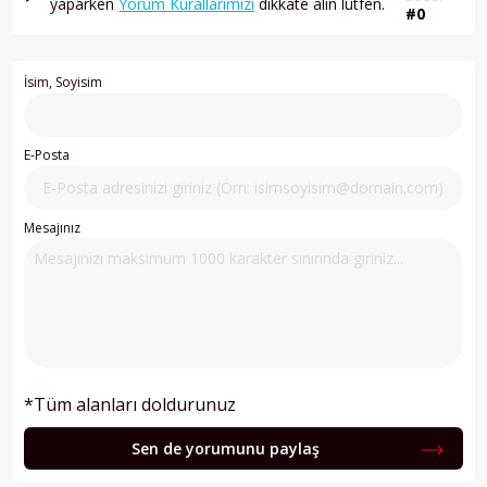
yaparken
Yorum Kurallarımızı
dikkate alın lütfen.
#0
İsim, Soyisim
E-Posta
Mesajınız
*Tüm alanları doldurunuz
Sen de yorumunu paylaş