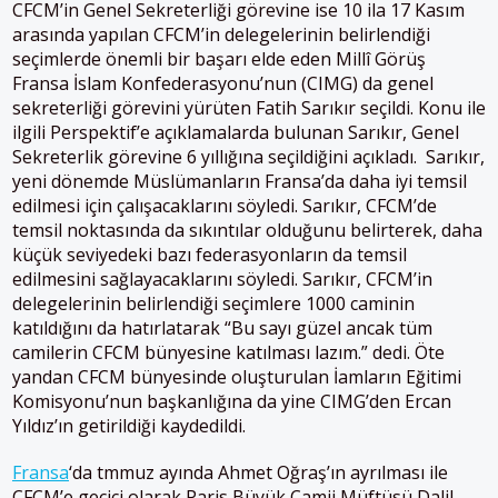
CFCM’in Genel Sekreterliği görevine ise 10 ila 17 Kasım
arasında yapılan CFCM’in delegelerinin belirlendiği
seçimlerde önemli bir başarı elde eden Millî Görüş
Fransa İslam Konfederasyonu’nun (CIMG) da genel
sekreterliği görevini yürüten Fatih Sarıkır seçildi. Konu ile
ilgili Perspektif’e açıklamalarda bulunan Sarıkır, Genel
Sekreterlik görevine 6 yıllığına seçildiğini açıkladı. Sarıkır,
yeni dönemde Müslümanların Fransa’da daha iyi temsil
edilmesi için çalışacaklarını söyledi. Sarıkır, CFCM’de
temsil noktasında da sıkıntılar olduğunu belirterek, daha
küçük seviyedeki bazı federasyonların da temsil
edilmesini sağlayacaklarını söyledi. Sarıkır, CFCM’in
delegelerinin belirlendiği seçimlere 1000 caminin
katıldığını da hatırlatarak “Bu sayı güzel ancak tüm
camilerin CFCM bünyesine katılması lazım.” dedi. Öte
yandan CFCM bünyesinde oluşturulan İamların Eğitimi
Komisyonu’nun başkanlığına da yine CIMG’den Ercan
Yıldız’ın getirildiği kaydedildi.
Fransa
‘da tmmuz ayında Ahmet Oğraş’ın ayrılması ile
CFCM’e geçici olarak Paris Büyük Camii Müftüsü Dalil