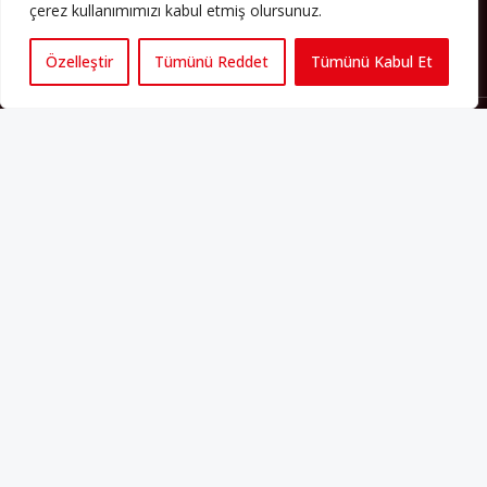
çerez kullanımımızı kabul etmiş olursunuz.
Özelleştir
Tümünü Reddet
Tümünü Kabul Et
Künye
Yorum Kuralları
Abonelik
İletişim
Hakkımızda
İş İlanları
Erişilebilirlik