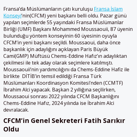
Fransa’da Müslümanların çatı kuruluşu
Fransa İslam
Konseyi
’nin(CFCM) yeni başkanı belli oldu. Pazar günü
yapılan seçimlerde 55 yaşındaki Fransa Müslümanlar
Birliği (UMF) Başkanı Mohammed Moussaouii, 87 üyenin
bulunduğu yöntem konseyinin 60 üyesinin oyuyla
CFCM’in yeni başkanı seçildi. Moussaoui, daha önce
başkanlık için adaylığını açıklayan Paris Büyük
Cami(GMP) Müftüsü Chems-Eddine Hafız’ın adaylıktan
çekilmesi ile tek aday olarak seçimlere katılmıştı.
Moussaouii’nin yardımcılığını da Chems-Eddine Hafiz ile
birlikte DİTİB’in temsil edildiği Fransa Türk
Müslümanları Koordinasyon Komitesi’nden (CCMTF)
İbrahim Alci yapacak. Başkan 2 yıllığına seçilirken,
Moussaoui sonrası 2022 yılında CFCM Başkanlığını
Chems-Eddine Hafız, 2024 yılında ise İbrahim Alci
devralacak.
CFCM’in Genel Sekreteri Fatih Sarıkır
Oldu