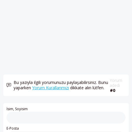
Yorum
Bu yazıyla ilgili yorumunuzu paylaşabilirsiniz. Bunu
adedi
yaparken
Yorum Kurallarımızı
dikkate alın lütfen.
#0
İsim, Soyisim
E-Posta