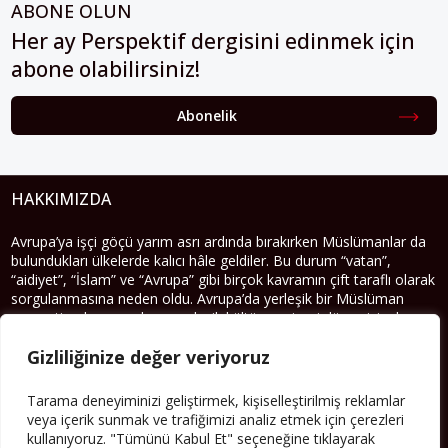
ABONE OLUN
Her ay Perspektif dergisini edinmek için
abone olabilirsiniz!
Abonelik
HAKKIMIZDA
Avrupa’ya işçi göçü yarım asrı ardında bırakırken Müslümanlar da
bulundukları ülkelerde kalıcı hâle geldiler. Bu durum “vatan”,
“aidiyet”, “İslam” ve “Avrupa” gibi birçok kavramın çift taraflı olarak
sorgulanmasına neden oldu. Avrupa’da yerleşik bir Müslüman
cemaatin oluşması, hem yerleşik kültür ve siyasi düzen için, hem
de Müslümanlar için yeni sorulara da kapı araladı.
Gizliliğinize değer veriyoruz
Yazının devamı
Tarama deneyiminizi geliştirmek, kişiselleştirilmiş reklamlar
veya içerik sunmak ve trafiğimizi analiz etmek için çerezleri
PERSPEKTIF’I SOSYAL MEDYADA TAKIP EDEBILIRSINIZ
kullanıyoruz. "Tümünü Kabul Et" seçeneğine tıklayarak