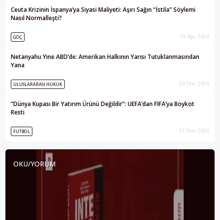
Ceuta Krizinin İspanya’ya Siyasi Maliyeti: Aşırı Sağın “İstila” Söylemi
Nasıl Normalleşti?
03 Ağu 2026
GÖÇ
Netanyahu Yine ABD’de: Amerikan Halkının Yarısı Tutuklanmasından
Yana
30 Tem 2026
ULUSLARARASI HUKUK
“Dünya Kupası Bir Yatırım Ürünü Değildir”: UEFA’dan FIFA’ya Boykot
Resti
31 Tem 2026
FUTBOL
OKU/YORUM