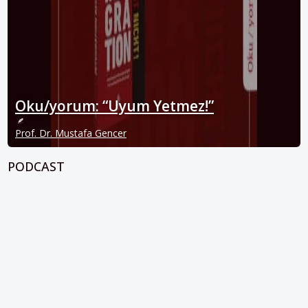
Oku/yorum: “Uyum Yetmez!”
Prof. Dr. Mustafa Gencer
PODCAST