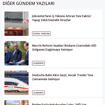
DIĞER GÜNDEM YAZILARI
Jobcenter’ların İş Yükünü Artıran Yeni Faktör:
Yapay Zekâ Destekli İtirazlar
SOSYAL YARDIM
Merz’in Reform Vaatleri İktidarın Üzerindeki AfD
Gölgesini Dağıtmaya Yetmiyor
ALMANYA
Deutsche Bahn Kâra Geçti, Ancak Trenler Yine
Zamanında Gelmiyor
ALMANYA
Binden Fazla Hukukçudan Çağrı: “AfD İçin