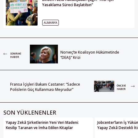
Yasaklama Süreci Başlatılsın”
ALMANYA
Norveç’te Koalisyon Hükümetinde
SONRAKI
“DEAŞ” Krizi
HABER
Fransa İçişleri Bakanı Castaner: “Sadece
ÖNCEKI
Polislerin Güç Kullanması Meşrudur”
HABER
SON YÜKLENENLER
Yapay Zekâ Şirketlerinin Yeni Veri Madeni:
Jobcenter’ların İş Yükü
Kesilip Taranan ve İmha Edilen Kitaplar
Yapay Zekâ Destekli İti