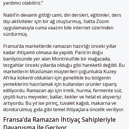
yardımcı olabiliriz.”
Nabil’in devamlı gittiği cami, din dersleri, eğitimler, ders
dışı aktiviteler için bir ağ oluşturmuş, hatta Zoom
uygulamasıyla cuma vaazını bile internet üzerinden
sürdürmüş.
Fransa’da marketlerde ramazan hazırlığı önceki yıllar
kadar ihtişamlı olmasa da yapıldı. Paris’in doğu
banliyösünde yer alan Montreuil’de bir mağazada,
tezgahlar önceki yıllarda olduğu gibi hareketli değildi. Bu
marketlerin Müslüman müşterileri çoğunlukla Kuzey
Afrika kökenli oldukları için genellikle bu bölgenin
yemeklerini hazırlamak için kullanılan ürünler sipariş
ediliyordu. Ramazan ayı için irmik, hurma, fermente süt,
çeşitli kuru meyveler, ballar, kekler ve helal et alışverişi
artıyordu. Bu yıl ise pirinç, tuvalet kağıdı, makarna ve
dondurulmuş gıda gibi temel ihtiyaçlara öncelik veriliyor.
Fransa’da Ramazan İhtiyaç Sahipleriyle
Dayanışma İle Geçiyor