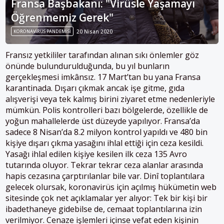
Fransa Başbakanı: "Virüsle Yaşamayı
Öğrenmemiz Gerek"
KORONAVIRÜS PANDEMISI
20 Nisan 2020
Fransız yetkililer tarafından alınan sıkı önlemler göz
önünde bulundurulduğunda, bu yıl bunların
gerçekleşmesi imkânsız. 17 Mart’tan bu yana Fransa
karantinada. Dışarı çıkmak ancak işe gitme, gıda
alışverişi veya tek kalmış birini ziyaret etme nedenleriyle
mümkün. Polis kontrolleri bazı bölgelerde, özellikle de
yoğun mahallelerde üst düzeyde yapılıyor. Fransa’da
sadece 8 Nisan’da 8.2 milyon kontrol yapıldı ve 480 bin
kişiye dışarı çıkma yasağını ihlal ettiği için ceza kesildi.
Yasağı ihlal edilen kişiye kesilen ilk ceza 135 Avro
tutarında oluyor. Tekrar tekrar ceza alanlar arasında
hapis cezasına çarptırılanlar bile var. Dinî toplantılara
gelecek olursak, koronavirüs için açılmış hükümetin web
sitesinde çok net açıklamalar yer alıyor: Tek bir kişi bir
ibadethaneye gidebilse de, cemaat toplantılarına izin
verilmiyor. Cenaze işlemleri içinse vefat eden kişinin