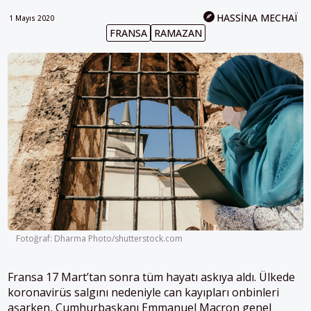
HASSINA MECHAÏ
1 Mayıs 2020
FRANSA
RAMAZAN
Fotoğraf: Dharma Photo/shutterstock.com
F
ransa 17 Mart’tan sonra tüm hayatı askıya aldı. Ülkede
koronavirüs salgını nedeniyle can kayıpları onbinleri
aşarken, Cumhurbaşkanı Emmanuel Macron genel