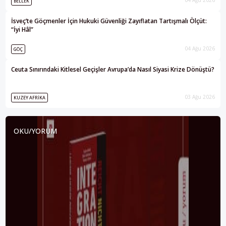
BELLEK
İsveç’te Göçmenler İçin Hukuki Güvenliği Zayıflatan Tartışmalı Ölçüt:
“İyi Hâl”
04 Ağu 2026
GÖÇ
Ceuta Sınırındaki Kitlesel Geçişler Avrupa’da Nasıl Siyasi Krize Dönüştü?
03 Ağu 2026
KUZEY AFRIKA
OKU/YORUM