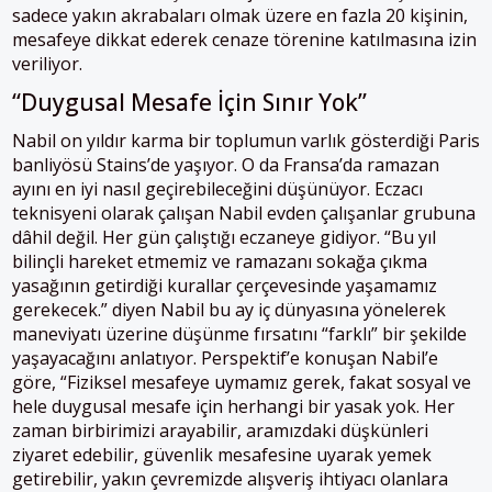
sadece yakın akrabaları olmak üzere en fazla 20 kişinin,
mesafeye dikkat ederek cenaze törenine katılmasına izin
veriliyor.
“Duygusal Mesafe İçin Sınır Yok”
Nabil on yıldır karma bir toplumun varlık gösterdiği Paris
banliyösü Stains’de yaşıyor. O da Fransa’da ramazan
ayını en iyi nasıl geçirebileceğini düşünüyor. Eczacı
teknisyeni olarak çalışan Nabil evden çalışanlar grubuna
dâhil değil. Her gün çalıştığı eczaneye gidiyor. “Bu yıl
bilinçli hareket etmemiz ve ramazanı sokağa çıkma
yasağının getirdiği kurallar çerçevesinde yaşamamız
gerekecek.” diyen Nabil bu ay iç dünyasına yönelerek
maneviyatı üzerine düşünme fırsatını “farklı” bir şekilde
yaşayacağını anlatıyor. Perspektif’e konuşan Nabil’e
göre, “Fiziksel mesafeye uymamız gerek, fakat sosyal ve
hele duygusal mesafe için herhangi bir yasak yok. Her
zaman birbirimizi arayabilir, aramızdaki düşkünleri
ziyaret edebilir, güvenlik mesafesine uyarak yemek
getirebilir, yakın çevremizde alışveriş ihtiyacı olanlara