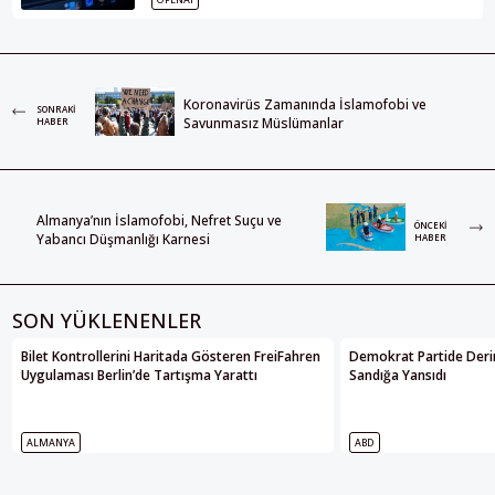
Koronavirüs Zamanında İslamofobi ve
SONRAKI
Savunmasız Müslümanlar
HABER
Almanya’nın İslamofobi, Nefret Suçu ve
ÖNCEKI
Yabancı Düşmanlığı Karnesi
HABER
SON YÜKLENENLER
Bilet Kontrollerini Haritada Gösteren FreiFahren
Demokrat Partide Deri
Uygulaması Berlin’de Tartışma Yarattı
Sandığa Yansıdı
ALMANYA
ABD