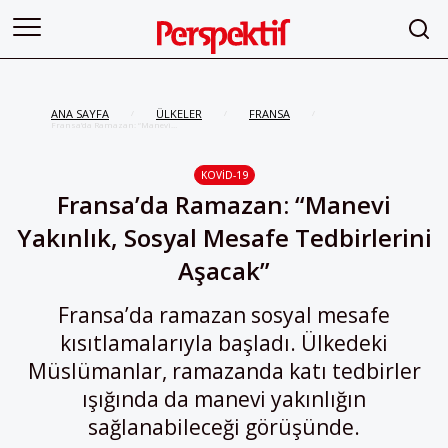
ANA SAYFA
ÜLKELER
FRANSA
/
/
/
Fransa’da Ramazan: “Manevi
Yakınlık, Sosyal Mesafe
Tedbirlerini Aşacak”
KOVID-19
Fransa’da Ramazan: “Manevi
Yakınlık, Sosyal Mesafe Tedbirlerini
Aşacak”
Fransa’da ramazan sosyal mesafe
kısıtlamalarıyla başladı. Ülkedeki
Müslümanlar, ramazanda katı tedbirler
ışığında da manevi yakınlığın
sağlanabileceği görüşünde.