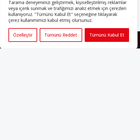
Tarama deneyiminizi geliştirmek, kişiselleştirilmiş reklamlar
veya içerik sunmak ve trafiğimizi analiz etmek için çerezleri
Abonelik
kullanıyoruz. "Tümünü Kabul Et" seçeneğine tıklayarak
çerez kullanımımızı kabul etmiş olursunuz.
Özelleştir
Tümünü Reddet
Tümünü Kabul Et
HAKKIMIZDA
Avrupa’ya işçi göçü yarım asrı ardında bırakırken Müslümanlar da
bulundukları ülkelerde kalıcı hâle geldiler. Bu durum “vatan”,
“aidiyet”, “İslam” ve “Avrupa” gibi birçok kavramın çift taraflı olarak
sorgulanmasına neden oldu. Avrupa’da yerleşik bir Müslüman
cemaatin oluşması, hem yerleşik kültür ve siyasi düzen için, hem
de Müslümanlar için yeni sorulara da kapı araladı.
Yazının devamı
PERSPEKTIF’I SOSYAL MEDYADA TAKIP EDEBILIRSINIZ