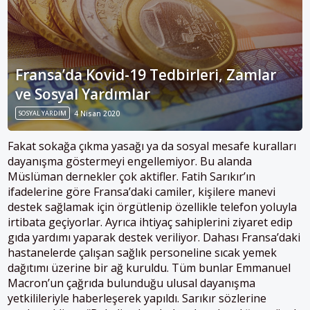
Fransa’da Kovid-19 Tedbirleri, Zamlar
ve Sosyal Yardımlar
SOSYAL YARDIM
4 Nisan 2020
Fakat sokağa çıkma yasağı ya da sosyal mesafe kuralları
dayanışma göstermeyi engellemiyor. Bu alanda
Müslüman dernekler çok aktifler. Fatih Sarıkır’ın
ifadelerine göre Fransa’daki camiler, kişilere manevi
destek sağlamak için örgütlenip özellikle telefon yoluyla
irtibata geçiyorlar. Ayrıca ihtiyaç sahiplerini ziyaret edip
gıda yardımı yaparak destek veriliyor. Dahası Fransa’daki
hastanelerde çalışan sağlık personeline sıcak yemek
dağıtımı üzerine bir ağ kuruldu. Tüm bunlar Emmanuel
Macron’un çağrıda bulunduğu ulusal dayanışma
yetkilileriyle haberleşerek yapıldı. Sarıkır sözlerine