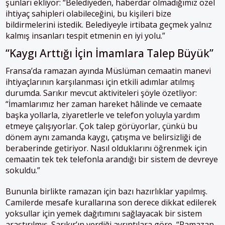
şunları ekliyor: “Belediyeden, haberdar olmadığımız özel
ihtiyaç sahipleri olabileceğini, bu kişileri bize
bildirmelerini istedik. Belediyeyle irtibata geçmek yalnız
kalmış insanları tespit etmenin en iyi yolu.”
“Kaygı Arttığı İçin İmamlara Talep Büyük”
Fransa’da ramazan ayında Müslüman cemaatin manevi
ihtiyaçlarının karşılanması için etkili adımlar atılmış
durumda. Sarıkır mevcut aktiviteleri şöyle özetliyor:
“İmamlarımız her zaman hareket hâlinde ve cemaate
başka yollarla, ziyaretlerle ve telefon yoluyla yardım
etmeye çalışıyorlar. Çok talep görüyorlar, çünkü bu
dönem aynı zamanda kaygı, çatışma ve belirsizliği de
beraberinde getiriyor. Nasıl olduklarını öğrenmek için
cemaatin tek tek telefonla arandığı bir sistem de devreye
sokuldu.”
Bununla birlikte ramazan için bazı hazırlıklar yapılmış.
Camilerde mesafe kurallarına son derece dikkat edilerek
yoksullar için yemek dağıtımını sağlayacak bir sistem
araştırılmış. Sarıkır’ın verdiği ayrıntılara göre, “Ramazan