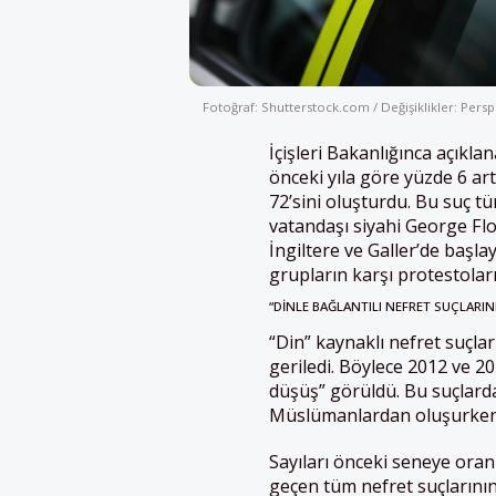
Fotoğraf: Shutterstock.com / Değişiklikler: Persp
İçişleri Bakanlığınca açıklan
önceki yıla göre yüzde 6 art
72’sini oluşturdu. Bu suç t
vatandaşı siyahi George Flo
İngiltere ve Galler’de başlay
grupların karşı protestolar
“DINLE BAĞLANTILI NEFRET SUÇLARIN
“Din” kaynaklı nefret suçlar
geriledi. Böylece 2012 ve 20
düşüş” görüldü. Bu suçlarda
Müslümanlardan oluşurken, Y
Sayıları önceki seneye oran
geçen tüm nefret suçlarının 