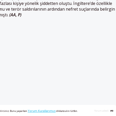
azlası kişiye yönelik şiddetten oluştu. İngiltere’de özellikle
u ve terör saldırılarının ardından nefret suçlarında belirgin
ıştı.
(AA, P)
Yorum Kurallarımızı
Yorum adedi
#0
ilirsiniz. Bunu yaparken
dikkate alın lütfen.