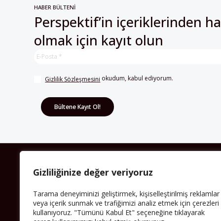
HABER BÜLTENİ
Perspektif’in içeriklerinden h
olmak için kayıt olun
 okudum, kabul ediyorum.
Gizlilik Sözleşmesini
HAKKIMIZDA
Gizliliğinize değer veriyoruz
Avrupa’ya işçi göçü yarım asrı ardında bırakırken
Tarama deneyiminizi geliştirmek, kişiselleştirilmiş reklamlar
Müslümanlar da bulundukları ülkelerde kalıcı hâle
geldiler. Bu durum “vatan”, “aidiyet”, “İslam” ve “Avrupa”
veya içerik sunmak ve trafiğimizi analiz etmek için çerezleri
gibi birçok kavramın çift taraflı olarak sorgulanmasına
kullanıyoruz. "Tümünü Kabul Et" seçeneğine tıklayarak
neden oldu. Avrupa’da yerleşik bir Müslüman cemaatin
oluşması, hem yerleşik kültür ve siyasi düzen için, hem