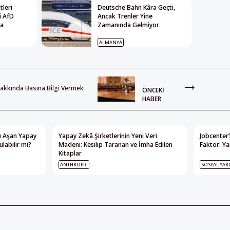
leri
Deutsche Bahn Kâra Geçti,
i AfD
Ancak Trenler Yine
ya
Zamanında Gelmiyor
ALMANYA
akkında Basına Bilgi Vermek
ÖNCEKI
HABER
nı Aşan Yapay
Yapay Zekâ Şirketlerinin Yeni Veri
Jobcenter’
labilir mi?
Madeni: Kesilip Taranan ve İmha Edilen
Faktör: Ya
Kitaplar
ANTHROPIC
SOSYAL YAR