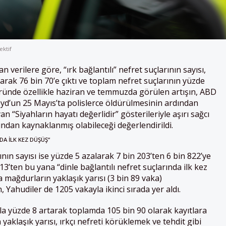
ektif
an verilere göre, “ırk bağlantılı” nefret suçlarının sayısı,
arak 76 bin 70’e çıktı ve toplam nefret suçlarının yüzde
üründe özellikle haziran ve temmuzda görülen artışın, ABD
yd’un 25 Mayıs’ta polislerce öldürülmesinin ardından
an “Siyahların hayatı değerlidir” gösterileriyle aşırı sağcı
ından kaynaklanmış olabileceği değerlendirildi.
DA İLK KEZ DÜŞÜŞ”
ının sayısı ise yüzde 5 azalarak 7 bin 203’ten 6 bin 822’ye
13’ten bu yana “dinle bağlantılı nefret suçlarında ilk kez
 mağdurların yaklaşık yarısı (3 bin 89 vaka)
ahudiler de 1205 vakayla ikinci sırada yer aldı.
la yüzde 8 artarak toplamda 105 bin 90 olarak kayıtlara
yaklaşık yarısı, ırkçı nefreti körüklemek ve tehdit gibi