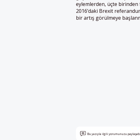
eylemlerden, üçte birinden f
2016’daki Brexit referandum
bir artış görülmeye başlanm
Bu yazıyla ilgili yorumunuzu paylaşab