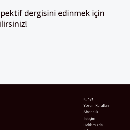
pektif dergisini edinmek için
irsiniz!
Künye
Yorum Kuralları
Abonelik
İletişim
Hakkımızda