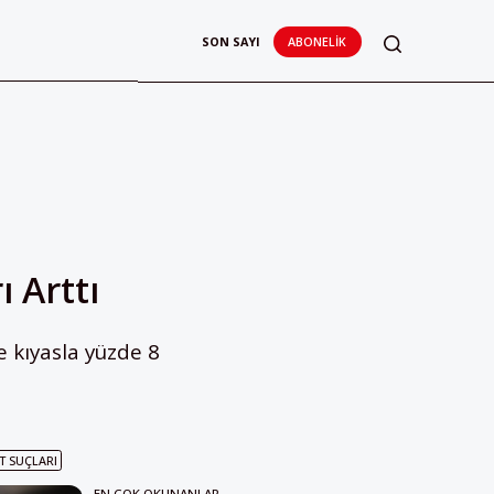
SON SAYI
ABONELIK
ı Arttı
e kıyasla yüzde 8
T SUÇLARI
EN ÇOK OKUNANLAR