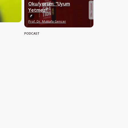
Oku/yorum: “Uyum
Yetmez!”
Prof. Dr. Mustafa Gencer
PODCAST