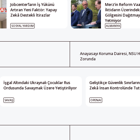
Jobcenter’ların İş Yükünü
Merz’in Reform Vaat
Artıran Yeni Faktör: Yapay
İktidarın Üzerindek
Zekâ Destekli İtirazlar
Gölgesini Dağıtma
Yetmiyor
SOSYAL YARDIM
ALMANYA
Anayasayı Koruma Dairesi, NSU H
Zorunda
İşgal Altındaki Ukraynalı Çocuklar Rus
Geliştikçe Güvenlik Sınırları
Ordusunda Savaşmak Üzere Yetiştiriliyor
Zekâ İnsan Kontrolünde Tutu
SAVAŞ
OPENAI