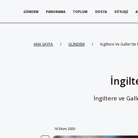
GÜNDEM
PANORAMA
TOPLUM
DOSYA
SÖYLEŞI
A
ANA SAYFA
/
GÜNDEM
/
İngiltere Ve Galler’de 
İngilt
İngiltere ve Gal
16 Ekim 2020