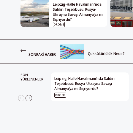
Leipzig-Halle Havalimanı’nda
Saldırı Teşebbüsü: Rusya-
Ukrayna Savaşı Almanya’ya mı
Sıçrıyordu?
DRONE
Çokkültürlülük Nedir?
SONRAKI HABER
SON
Leipzig-Halle Havalimanı’nda Saldırı
YÜKLENENLER
Teşebbüsü: Rusya-Ukrayna Savaşı
Almanya’ya mı Sıçrıyordu?
DRONE