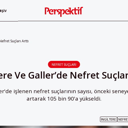
RŞIV
Nefret Suçları Arttı
NEFRET SUÇLARI
ere Ve Galler’de Nefret Suçlar
ler'de işlenen nefret suçlarının sayısı, önceki seney
artarak 105 bin 90'a yükseldi.
İNGILTERE
NEFRE