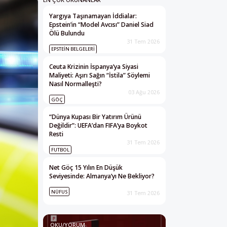
Yargıya Taşınamayan İddialar:
Epstein’in “Model Avcısı” Daniel Siad
Ölü Bulundu
31 Tem 2026
EPSTEIN BELGELERI
Ceuta Krizinin İspanya’ya Siyasi
Maliyeti: Aşırı Sağın “İstila” Söylemi
Nasıl Normalleşti?
03 Ağu 2026
GÖÇ
“Dünya Kupası Bir Yatırım Ürünü
Değildir”: UEFA’dan FIFA’ya Boykot
Resti
31 Tem 2026
FUTBOL
Net Göç 15 Yılın En Düşük
Seviyesinde: Almanya’yı Ne Bekliyor?
NÜFUS
31 Tem 2026
OKU/YORUM