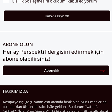
Gizlilik Sözleşmesini
 okudum, kabul ediyorum.
ABONE OLUN
Her ay Perspektif dergisini edinmek için
abone olabilirsiniz!
Abonelik
HAKKIMIZDA
Avrupa’ya işçi göçü yarım asrı ardında bırakırken Müslümanlar da
bulundukları ülkelerde kalıcı hâle geldiler. Bu durum “vatan”,
“aidiyet”, “İslam” ve “Avrupa” gibi birçok kavramın çift taraflı olarak