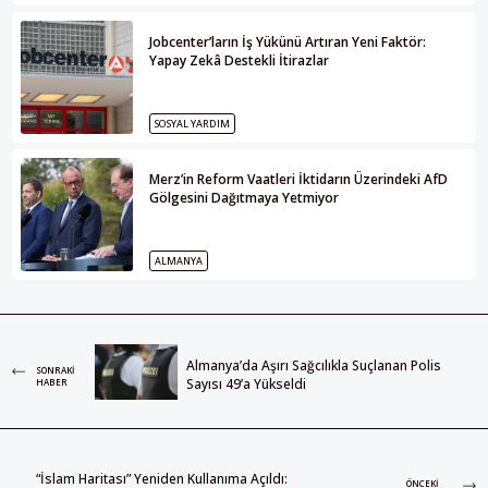
Jobcenter’ların İş Yükünü Artıran Yeni Faktör:
Yapay Zekâ Destekli İtirazlar
SOSYAL YARDIM
Merz’in Reform Vaatleri İktidarın Üzerindeki AfD
Gölgesini Dağıtmaya Yetmiyor
ALMANYA
Almanya’da Aşırı Sağcılıkla Suçlanan Polis
SONRAKI
Sayısı 49’a Yükseldi
HABER
“İslam Haritası” Yeniden Kullanıma Açıldı:
ÖNCEKI