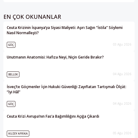
EN ÇOK OKUNANLAR
Ceuta Krizinin İspanya’ya Siyasi Maliyeti: Aşırı Sağın “İstila” Söylemi
Nasıl Normalleşti?
03 Ağu 2026
GÖÇ
Unutmanın Anatomisi: Hafıza Neyi, Niçin Geride Bırakır?
04 Ağu 2026
BELLEK
İsveç’te Göçmenler İçin Hukuki Güvenliği Zayıflatan Tartışmalı Ölçüt:
“İyi Hâl”
04 Ağu 2026
GÖÇ
Ceuta Krizi Avrupa’nın Fas’a Bağımlılığını Açığa Çıkardı
05 Ağu 2026
KUZEY AFRIKA