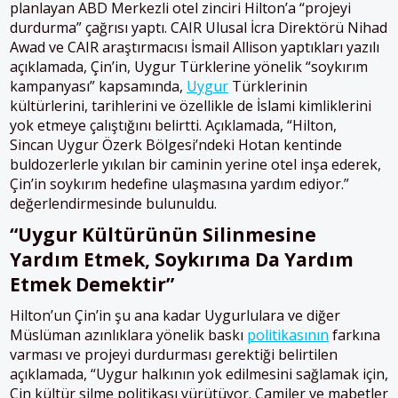
planlayan ABD Merkezli otel zinciri Hilton’a “projeyi
durdurma” çağrısı yaptı. CAIR Ulusal İcra Direktörü Nihad
Awad ve CAIR araştırmacısı İsmail Allison yaptıkları yazılı
açıklamada, Çin’in, Uygur Türklerine yönelik “soykırım
kampanyası” kapsamında,
Uygur
Türklerinin
kültürlerini, tarihlerini ve özellikle de İslami kimliklerini
yok etmeye çalıştığını belirtti. Açıklamada, “Hilton,
Sincan Uygur Özerk Bölgesi’ndeki Hotan kentinde
buldozerlerle yıkılan bir caminin yerine otel inşa ederek,
Çin’in soykırım hedefine ulaşmasına yardım ediyor.”
değerlendirmesinde bulunuldu.
“Uygur
K
ültürünün
S
ilinmesine
Y
ardım
E
tmek,
S
oykırıma
D
a
Y
ardım
E
tmek
D
emektir”
Hilton’un Çin’in şu ana kadar Uygurlulara ve diğer
Müslüman azınlıklara yönelik baskı
politikasının
farkına
varması ve projeyi durdurması gerektiği belirtilen
açıklamada, “Uygur halkının yok edilmesini sağlamak için,
Çin kültür silme politikası yürütüyor. Camiler ve mabetler