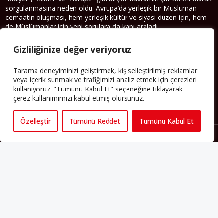
sorgulanmasına neden oldu. Avrupa’da yerleşik bir Müslüman
cemaatin oluşması, hem yerleşik kültür ve siyasi düzen için, hem
de Müslümanlar için yeni sorulara da kapı araladı.
Yazının devamı
Gizliliğinize değer veriyoruz
PERSPEKTIF’I SOSYAL MEDYADA TAKIP EDEBILIRSINIZ
Tarama deneyiminizi geliştirmek, kişiselleştirilmiş reklamlar
veya içerik sunmak ve trafiğimizi analiz etmek için çerezleri
kullanıyoruz. "Tümünü Kabul Et" seçeneğine tıklayarak
çerez kullanımımızı kabul etmiş olursunuz.
Özelleştir
Tümünü Reddet
Tümünü Kabul Et
Künye
Yorum Kuralları