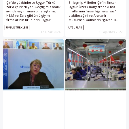
Çin'de yüzbinlerce Uygur Türkü
Birleşmiş Milletler Çin'in Sincan
zorla çalıştırılıyor. Geçtiğimiz aralık
Uygur Özerk Bölgesi'ndeki bazı
ayında yayımlanan bir araştırma,
ihlallerinin "insanlığa karşı suç"
H&M ve Zara gibi ünlü giyim
olabileceğini ve Arakanlı
firmalarının ürünlerini Uygur
Müslüman kadınların "güvenlik
Türklerinin zorla çalıştırıldığı Çinli
güçlerinin, sistematik cinsel
UYGUR TÜRKLERI
UYGURLAR
şirketlerden tedarik ettiklerini
şiddetine" uğradığını bildirdi.
12 Ocak 2024
18 Ağustos 2022
ortaya koydu.