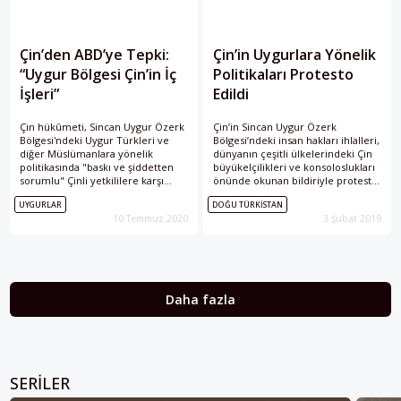
Çin’den ABD’ye Tepki:
Çin’in Uygurlara Yönelik
“Uygur Bölgesi Çin’in İç
Politikaları Protesto
İşleri”
Edildi
Çin hükûmeti, Sincan Uygur Özerk
Çin’in Sincan Uygur Özerk
Bölgesi'ndeki Uygur Türkleri ve
Bölgesi’ndeki insan hakları ihlalleri,
diğer Müslümanlara yönelik
dünyanın çeşitli ülkelerindeki Çin
politikasında "baskı ve şiddetten
büyükelçilikleri ve konsoloslukları
sorumlu" Çinli yetkililere karşı
önünde okunan bildiriyle protesto
yaptırım kararı alan ABD'ye
edildi. Genel merkezi Almanya’nın
UYGURLAR
DOĞU TÜRKİSTAN
mütekabiliyetle cevap verileceğini
Köln kentinde olan İslam Toplumu
10 Temmuz 2020
3 Şubat 2019
açıkladı.
Milli Görüş (IGMG) teşkilatının
“Doğu Türkistan için direniş,
insanlık için diriliş” sloganıyla
organize ettiği gösterilerde, Çin’in
insan hakları ihlalleri protesto
edilerek “Uygur Türklerinin
Daha fazla
yanındayız” mesajı verildi. IGMG
Genel
SERILER