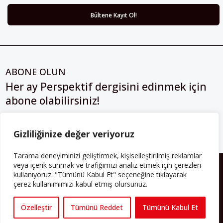
ABONE OLUN
Her ay Perspektif dergisini edinmek için
abone olabilirsiniz!
Abonelik
Gizliliğinize değer veriyoruz
Tarama deneyiminizi geliştirmek, kişiselleştirilmiş reklamlar
HAKKIMIZDA
veya içerik sunmak ve trafiğimizi analiz etmek için çerezleri
kullanıyoruz. "Tümünü Kabul Et" seçeneğine tıklayarak
çerez kullanımımızı kabul etmiş olursunuz.
Avrupa’ya işçi göçü yarım asrı ardında bırakırken Müslümanlar da
bulundukları ülkelerde kalıcı hâle geldiler. Bu durum “vatan”,
“aidiyet”, “İslam” ve “Avrupa” gibi birçok kavramın çift taraflı olarak
Özelleştir
Tümünü Reddet
Tümünü Kabul Et
sorgulanmasına neden oldu. Avrupa’da yerleşik bir Müslüman