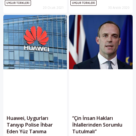
UYGUR TÜRKLERI
UYGUR TÜRKLERI
çalıştırdığı öne sürüldü.
20 Ocak 2021
30 Aralık 2020
Huawei, Uygurları
“Çin İnsan Hakları
Tanıyıp Polise İhbar
İhlallerinden Sorumlu
Eden Yüz Tanıma
Tutulmalı”