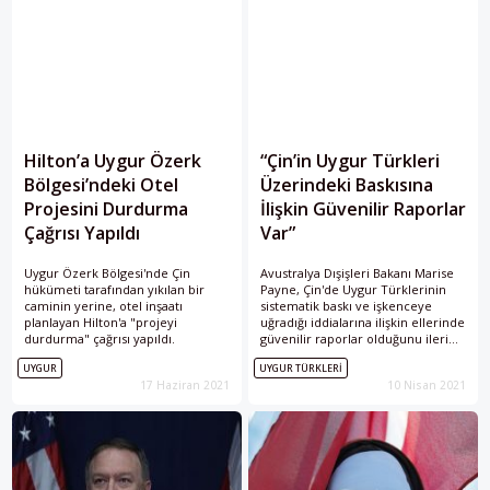
Hilton’a Uygur Özerk
“Çin’in Uygur Türkleri
Bölgesi’ndeki Otel
Üzerindeki Baskısına
Projesini Durdurma
İlişkin Güvenilir Raporlar
Çağrısı Yapıldı
Var”
Uygur Özerk Bölgesi'nde Çin
Avustralya Dışişleri Bakanı Marise
hükümeti tarafından yıkılan bir
Payne, Çin'de Uygur Türklerinin
caminin yerine, otel inşaatı
sistematik baskı ve işkenceye
planlayan Hilton'a "projeyi
uğradığı iddialarına ilişkin ellerinde
durdurma" çağrısı yapıldı.
güvenilir raporlar olduğunu ileri
sürdü.
UYGUR
UYGUR TÜRKLERI
17 Haziran 2021
10 Nisan 2021