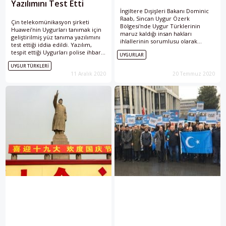
Yazılımını Test Etti
İngiltere Dışişleri Bakanı Dominic
Raab, Sincan Uygur Özerk
Çin telekomünikasyon şirketi
Bölgesi'nde Uygur Türklerinin
Huawei’nin Uygurları tanımak için
maruz kaldığı insan hakları
geliştirilmiş yüz tanıma yazılımını
ihlallerinin sorumlusu olarak
test ettiği iddia edildi. Yazılım,
gördükleri Çin'e karşı yaptırımların
tespit ettiği Uygurları polise ihbar
UYGURLAR
geçiştirilmemesi gerektiğini
edebilecek.
belirtti.
UYGUR TÜRKLERI
11 Aralık 2020
20 Temmuz 2020