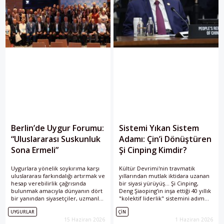
Berlin’de Uygur Forumu:
Sistemi Yıkan Sistem
“Uluslararası Suskunluk
Adamı: Çin’i Dönüştüren
Sona Ermeli”
Şi Cinping Kimdir?
Uygurlara yönelik soykırıma karşı
Kültür Devrimi'nin travmatik
uluslararası farkındalığı artırmak ve
yıllarından mutlak iktidara uzanan
hesap verebilirlik çağrısında
bir siyasi yürüyüş... Şi Cinping,
bulunmak amacıyla dünyanın dört
Deng Şiaoping’in inşa ettiği 40 yıllık
bir yanından siyasetçiler, uzmanlar
"kolektif liderlik" sistemini adım
ve sivil toplum temsilcileri
adım yıkarak dünyanın en büyük
UYGURLAR
ÇIN
Berlin’de düzenlenen Uluslararası
ikinci ekonomosi olan Çin'i 21.
15 Haziran 2026
1 Haziran 2026
Uygur Forumu’nda bir araya geldi.
yüzyılın en sofistike dijital