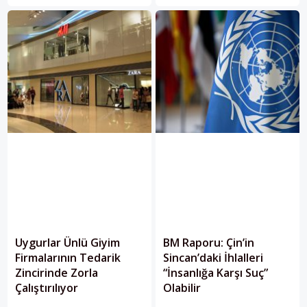
Forumda, Uygurlara yönelik
otokrasisine nasıl dönüştürdü?
soykırım ve devam eden insan
Mao'dan bu yana ülkenin gördüğü
hakları ihlallerine karşı somut
en güçlü figür olan Şi nasıl yükseldi,
adımlar atılması ve sorumluların
rakiplerini nasıl tasfiye etti?
hesap vermesi gerektiği
vurgulandı.
Uygurlar Ünlü Giyim
BM Raporu: Çin’in
Firmalarının Tedarik
Sincan’daki İhlalleri
Zincirinde Zorla
“İnsanlığa Karşı Suç”
Çalıştırılıyor
Olabilir