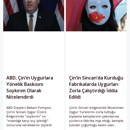
ABD, Çin’in Uygurlara
Çin’in Sincan’da Kurduğu
Yönelik Baskısını
Fabrikalarda Uygurları
Soykırım Olarak
Zorla Çalıştırdığı İddia
Nitelendirdi
Edildi
ABD Dışişleri Bakanı Pompeo,
Çin'in Sincan bölgesinde Müslüman
Çin'in Sincan Uygur Özerk
Uygur Türklerini zorla tuttuğu
Bölgesi'nde "soykırım" ve
toplama kamplarının yakınlarına
"insanlığa karşı suç işlediği"
yüzlerce fabrika inşa ettiği, kampta
sonucuna vardıklarını söyledi.
tutulan çoğunluğu kadın olan
Uygurları bu fabrikalarda zorla