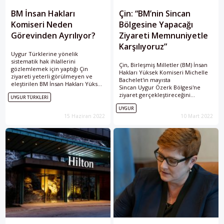
BM İnsan Hakları
Çin: “BM’nin Sincan
Komiseri Neden
Bölgesine Yapacağı
Görevinden Ayrılıyor?
Ziyareti Memnuniyetle
Karşılıyoruz”
Uygur Türklerine yönelik
sistematik hak ihlallerini
Çin, Birleşmiş Milletler (BM) İnsan
gözlemlemek için yaptığı Çin
Hakları Yüksek Komiseri Michelle
ziyareti yeterli görülmeyen ve
Bachelet'in mayısta
eleştirilen BM İnsan Hakları Yüksek
Sincan Uygur Özerk Bölgesi'ne
Komiseri Bachelet, ikinci dönem
ziyaret gerçekleştireceğini
UYGUR TÜRKLERI
için aday olmayacağını açıkladı.
doğruladı.
UYGUR
15 Haziran 2022
10 Mart 2022