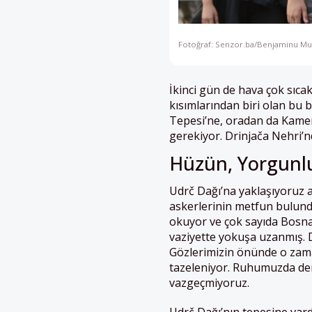
Fotoğraf: Senzor.ba/Benjaminu Mu
İkinci gün de hava çok sıc
kısımlarından biri olan bu 
Tepesi’ne, oradan da Kame
gerekiyor. Drinjača Nehri’nd
Hüzün, Yorgunlu
Udrč Dağı’na yaklaşıyoruz 
askerlerinin metfun bulundu
okuyor ve çok sayıda Bosnalı
vaziyette yokuşa uzanmış. 
Gözlerimizin önünde o zama
tazeleniyor. Ruhumuzda deri
vazgeçmiyoruz.
Udrč Dağı’nın tepesine var