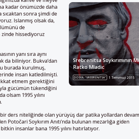
ampa kadar önümüzde daha
ca sıcaktan sonra şimdi de
ruz. Islanmış olsak da,
bölümünü de
 zinde hissediyoruz
sının yanı sıra aynı
Srebrenitsa Soykırımının Mi
k da biliniyor. Bukva’dan
Ratko Mladic
usu burada kurulmuş,
erinde insan katledilmişti.
DOSYA: "SREBRENITSA"
1 Temmuz 2015
ikkat etmem gerektiğini
yla gücümün tükendiğini
a olsam 1995 yılını
.
hî bir ders niteliğinde olan yürüyüş dar patika yollardan deva
den Potočari Soykırım Anıtı’nda bulunan mezarlığa giden
tkin insanlar bana 1995 yılını hatırlatıyor.