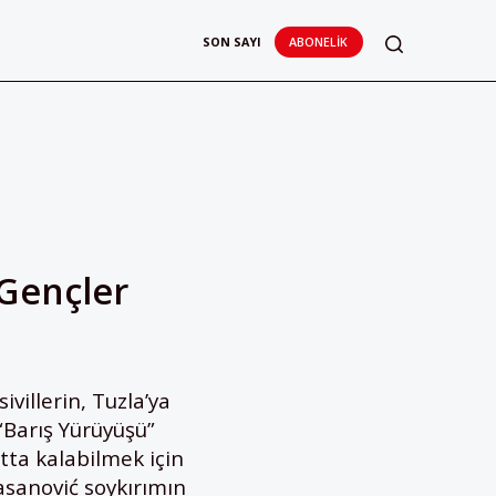
SON SAYI
ABONELIK
 Gençler
villerin, Tuzla’ya
“Barış Yürüyüşü”
tta kalabilmek için
asanović soykırımın