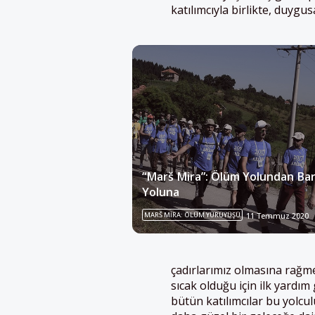
katılımcıyla birlikte, duygu
“Marš Mira”: Ölüm Yolundan Bar
Yoluna
MARŠ MIRA: ÖLÜM YÜRÜYÜŞÜ
11 Temmuz 2020
çadırlarımız olmasına rağme
sıcak olduğu için ilk yardım
bütün katılımcılar bu yolcul