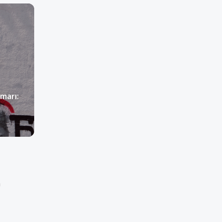
marı:
m