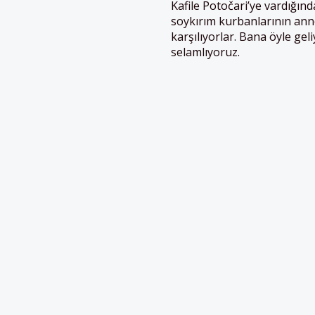
Kafile Potočari’ye vardığın
soykırım kurbanlarının annel
karşılıyorlar. Bana öyle geli
selamlıyoruz.