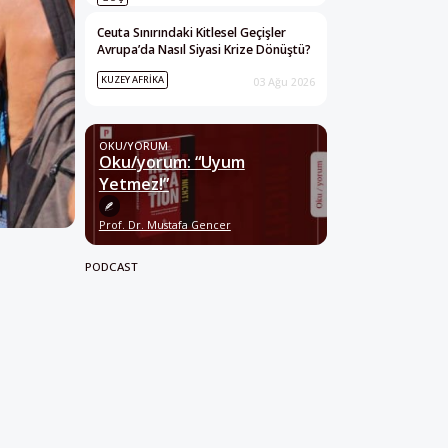
Ceuta Sınırındaki Kitlesel Geçişler
Avrupa’da Nasıl Siyasi Krize Dönüştü?
KUZEY AFRIKA
03 Ağu 2026
OKU/YORUM
Oku/yorum: “Uyum
Yetmez!”
Prof. Dr. Mustafa Gencer
PODCAST