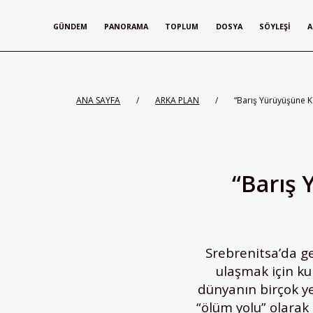
GÜNDEM
PANORAMA
TOPLUM
DOSYA
SÖYLEŞI
A
ANA SAYFA
/
ARKA PLAN
/
“Barış Yürüyüşüne K
“Barış 
Srebrenitsa’da ge
ulaşmak için ku
dünyanın birçok ye
“ölüm yolu” olarak