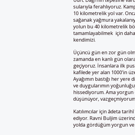
sularıyla ferahlıyoruz. K
10 kilometrelik yol var. On
sağanak yağmura yakalanıyo
yolun bu 40 kilometrelik 
tamamlayabilmek için daha
kendimizi.
Üçüncü gün en zor gün olma
zamanda en kanlı gün olara
geçiyoruz. İnsanlara ilk p
kafilede yer alan 1000’in üz
Ayağımın bastığı her yere d
ve duygularımın yoğunluğu
hissediyorum. Ama yorgun d
düşünüyor, vazgeçmiyorum
Katılımcılar için âdeta tari
ediyor. Ravni Buljim üzerin
yolda gördüğüm yorgun ve bi