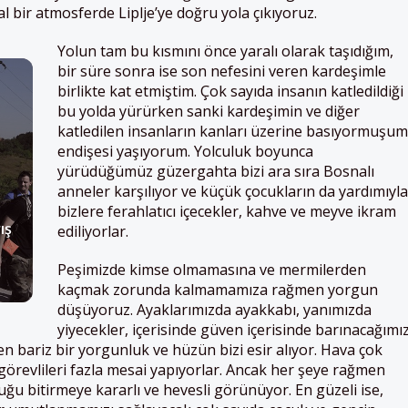
sal bir atmosferde Liplje’ye doğru yola çıkıyoruz.
Yolun tam bu kısmını önce yaralı olarak taşıdığım,
bir süre sonra ise son nefesini veren kardeşimle
birlikte kat etmiştim. Çok sayıda insanın katledildiği
bu yolda yürürken sanki kardeşimin ve diğer
katledilen insanların kanları üzerine basıyormuşum
endişesi yaşıyorum. Yolculuk boyunca
yürüdüğümüz güzergahta bizi ara sıra Bosnalı
anneler karşılıyor ve küçük çocukların da yardımıyla
bizlere ferahlatıcı içecekler, kahve ve meyve ikram
ış
ediliyorlar.
Peşimizde kimse olmamasına ve mermilerden
kaçmak zorunda kalmamamıza rağmen yorgun
düşüyoruz. Ayaklarımızda ayakkabı, yanımızda
yiyecekler, içerisinde güven içerisinde barınacağımı
n bariz bir yorgunluk ve hüzün bizi esir alıyor. Hava çok
 görevlileri fazla mesai yapıyorlar. Ancak her şeye rağmen
uğu bitirmeye kararlı ve hevesli görünüyor. En güzeli ise,