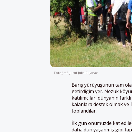
Fotoğraf: Jusuf Juka Rujanac
Barış yürüyüşünün tam olar
getirdiğim yer. Nezuk köy
katılımcılar, dünyanın farkl
kalanlara destek olmak ve 
toplandılar.
İlk gün önümüzde kat edilec
daha dün yaşanmış gibi tapt