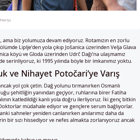
htariju
ak, ama biz yolumuza devam ediyoruz. Rotamızın en zorlu
bölümde Liplje’den yola çıkıp Jošanica üzerinden Velja Glava
nica köyü ve Gloda üzerinden Udrč Dağı’na ulaşmamız
e serinliyoruz, ki 1995 yılında böyle bir imkanımız yoktu.
k ve Nihayet Potočari’ye Varış
ancak yol çok çetin. Dağ yolunu tırmanırken Osmanlı
ğu şehitliğin yanından geçiyor, ruhlarına birer Fatiha
nın katledildiği kanlı yola doğru ilerliyoruz. İki genç bitkin
Doktorlar müdahale ediyor ve gençlere serum bağlıyorlar.
nki sahneler yeniden canlanırken anılarımız daha da
n bir sızı hissediyor ve nefes almakta zorlanıyoruz ancak
dığımızda kahve ve meyve