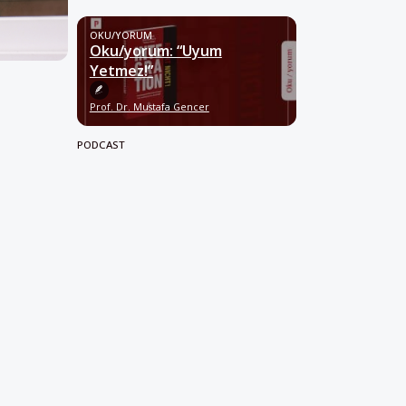
OKU/YORUM
Oku/yorum: “Uyum
Yetmez!”
Prof. Dr. Mustafa Gencer
PODCAST