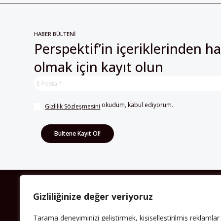
HABER BÜLTENİ
Perspektif’in içeriklerinden h
olmak için kayıt olun
 okudum, kabul ediyorum.
Gizlilik Sözleşmesini
HAKKIMIZDA
Gizliliğinize değer veriyoruz
Avrupa’ya işçi göçü yarım asrı ardında bırakırken
Tarama deneyiminizi geliştirmek, kişiselleştirilmiş reklamlar
Müslümanlar da bulundukları ülkelerde kalıcı hâle