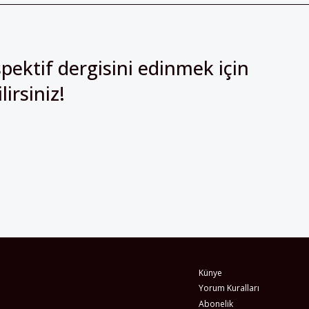
pektif dergisini edinmek için
irsiniz!
Künye
Yorum Kuralları
Abonelik