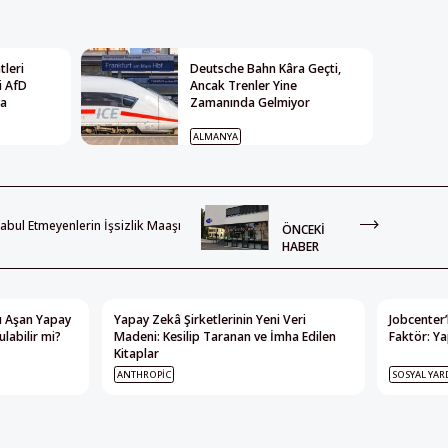
leri
Deutsche Bahn Kâra Geçti,
i AfD
Ancak Trenler Yine
ya
Zamanında Gelmiyor
ALMANYA
 Kabul Etmeyenlerin İşsizlik Maaşı
ÖNCEKI
HABER
nı Aşan Yapay
Yapay Zekâ Şirketlerinin Yeni Veri
Jobcenter’
labilir mi?
Madeni: Kesilip Taranan ve İmha Edilen
Faktör: Ya
Kitaplar
ANTHROPIC
SOSYAL YAR