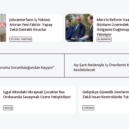
Jobcenter’ların İş Yükünü
Merz’in Reform Vaat
Artıran Yeni Faktör: Yapay
İktidarın Üzerindek
Zekâ Destekli İtirazlar
Gölgesini Dağıtma
Yetmiyor
SOSYAL YARDIM
ALMANYA
Aşı Şartı Nedeniyle İş Önerilerini
ı Koruma Sorumluluğundan Kaçıyor”
Kesilebilecek
İşgal Altındaki Ukraynalı Çocuklar Rus
Geliştikçe Güvenlik Sınırları
Ordusunda Savaşmak Üzere Yetiştiriliyor
Zekâ İnsan Kontrolünde Tutu
SAVAŞ
OPENAI