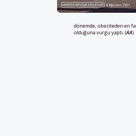
AMERIKA BIRLEŞIK DEVLETLERI
4 Ağustos 2021
dönemde, obeziteden en faz
olduğuna vurgu yaptı. (
AA
)