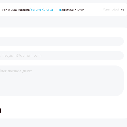
Yorum Kurallarımızı
Yorum adedi
#0
ilirsiniz. Bunu yaparken
dikkate alın lütfen.