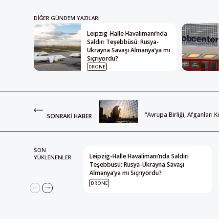
DIĞER GÜNDEM YAZILARI
Leipzig-Halle Havalimanı’nda
Saldırı Teşebbüsü: Rusya-
Ukrayna Savaşı Almanya’ya mı
Sıçrıyordu?
DRONE
“Avrupa Birliği, Afganlar
SONRAKI HABER
SON
Leipzig-Halle Havalimanı’nda Saldırı
YÜKLENENLER
Teşebbüsü: Rusya-Ukrayna Savaşı
Almanya’ya mı Sıçrıyordu?
DRONE