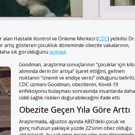
r alan Hastalık Kontrol ve Önleme Merkezi (
CDC
) yetkilisi Dr.
ır artış gösteren çocukluk döneminde obezite vakalarının,
te daha sık görüldüğünü
açıkladı
.
Goodman, araştırma sonuçlarının “çocuklar için kilo
alımında derin bir artışa” işaret ettiğini, gelinen
noktanın “önemli ve endişe verici” olduğunu belirtti.
CDC uzmanı Goodman, obezitenin, Kovid-19
enfeksiyonu bulaşması sonrasında insanlarda daha
ciddi sağlık riskleri doğurabileceğini ifade etti.
Obezite Geçen Yıla Göre Arttı
Araştırmada, ağustos ayında ABD’deki çocuk ve
genç nüfusun yaklaşık yüzde 22’sinin obez olduğu
aktarılarak, bu rakamın geçen yılın aynı döneminde