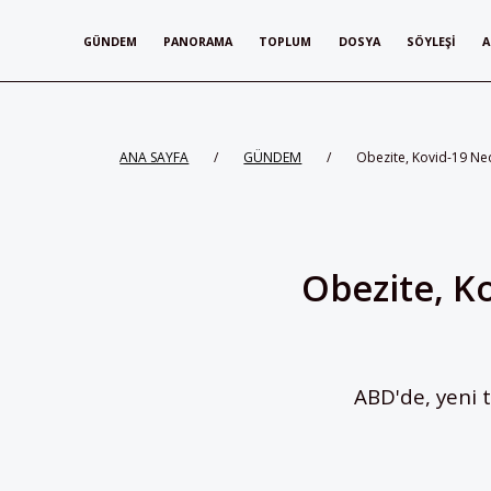
GÜNDEM
PANORAMA
TOPLUM
DOSYA
SÖYLEŞI
A
ANA SAYFA
/
GÜNDEM
/
Obezite, Kovid-19 Ne
Obezite, K
ABD'de, yeni 