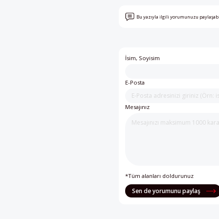
Bu yazıyla ilgili yorumunuzu paylaşab
İsim, Soyisim
E-Posta
Mesajınız
*Tüm alanları doldurunuz
Sen de yorumunu paylaş