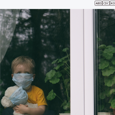
ABD
CDC
KO