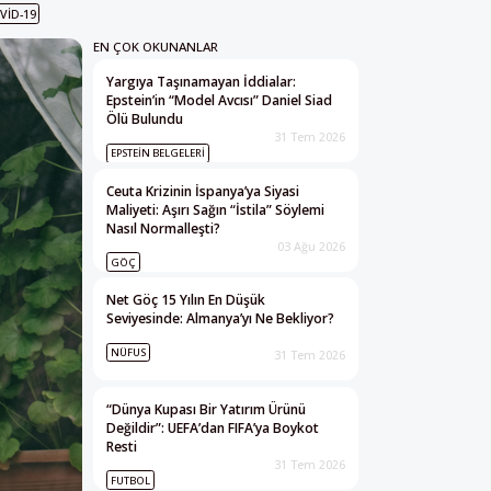
VID-19
EN ÇOK OKUNANLAR
Yargıya Taşınamayan İddialar:
Epstein’in “Model Avcısı” Daniel Siad
Ölü Bulundu
31 Tem 2026
EPSTEIN BELGELERI
Ceuta Krizinin İspanya’ya Siyasi
Maliyeti: Aşırı Sağın “İstila” Söylemi
Nasıl Normalleşti?
03 Ağu 2026
GÖÇ
Net Göç 15 Yılın En Düşük
Seviyesinde: Almanya’yı Ne Bekliyor?
NÜFUS
31 Tem 2026
“Dünya Kupası Bir Yatırım Ürünü
Değildir”: UEFA’dan FIFA’ya Boykot
Resti
31 Tem 2026
FUTBOL