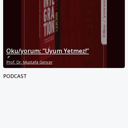
Oku/yorum: “Uyum Yetmez!”
Prof. Dr. Mustafa Gencer
PODCAST