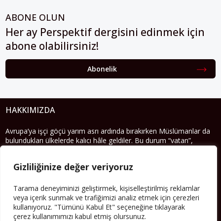
ABONE OLUN
Her ay Perspektif dergisini edinmek için
abone olabilirsiniz!
Abonelik
HAKKIMIZDA
Avrupa’ya işçi göçü yarım asrı ardında bırakırken Müslümanlar da
bulundukları ülkelerde kalıcı hâle geldiler. Bu durum “vatan”,
“aidiyet”, “İslam” ve “Avrupa” gibi birçok kavramın çift taraflı olarak
sorgulanmasına neden oldu. Avrupa’da yerleşik bir Müslüman
Gizliliğinize değer veriyoruz
cemaatin oluşması, hem yerleşik kültür ve siyasi düzen için, hem
de Müslümanlar için yeni sorulara da kapı araladı.
Tarama deneyiminizi geliştirmek, kişiselleştirilmiş reklamlar
Yazının devamı
veya içerik sunmak ve trafiğimizi analiz etmek için çerezleri
kullanıyoruz. "Tümünü Kabul Et" seçeneğine tıklayarak
çerez kullanımımızı kabul etmiş olursunuz.
PERSPEKTIF’I SOSYAL MEDYADA TAKIP EDEBILIRSINIZ