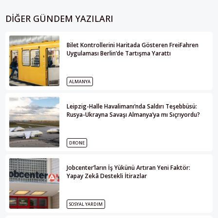
DIĞER GÜNDEM YAZILARI
Bilet Kontrollerini Haritada Gösteren FreiFahren
Uygulaması Berlin’de Tartışma Yarattı
ALMANYA
Leipzig-Halle Havalimanı’nda Saldırı Teşebbüsü:
Rusya-Ukrayna Savaşı Almanya’ya mı Sıçrıyordu?
DRONE
Jobcenter’ların İş Yükünü Artıran Yeni Faktör:
Yapay Zekâ Destekli İtirazlar
SOSYAL YARDIM