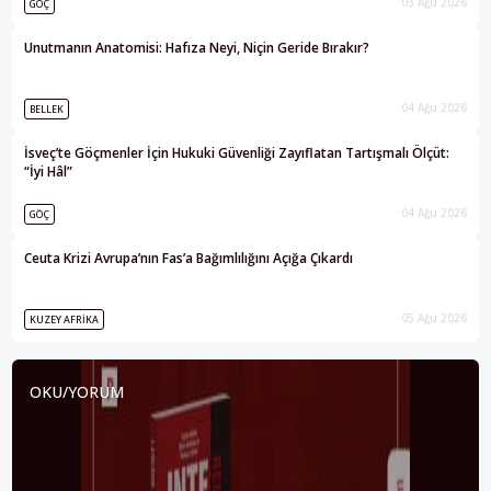
03 Ağu 2026
GÖÇ
Unutmanın Anatomisi: Hafıza Neyi, Niçin Geride Bırakır?
04 Ağu 2026
BELLEK
İsveç’te Göçmenler İçin Hukuki Güvenliği Zayıflatan Tartışmalı Ölçüt:
“İyi Hâl”
04 Ağu 2026
GÖÇ
Ceuta Krizi Avrupa’nın Fas’a Bağımlılığını Açığa Çıkardı
05 Ağu 2026
KUZEY AFRIKA
OKU/YORUM