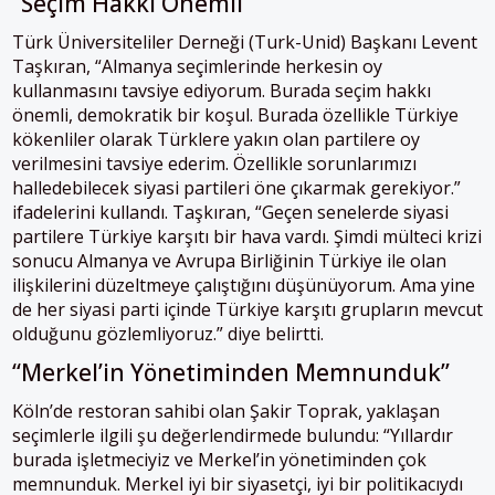
“Seçim Hakkı Önemli”
Türk Üniversiteliler Derneği (Turk-Unid) Başkanı Levent
Taşkıran, “
Almanya
seçimlerinde herkesin oy
kullanmasını tavsiye ediyorum. Burada seçim hakkı
önemli, demokratik bir koşul. Burada özellikle Türkiye
kökenliler olarak Türklere yakın olan partilere oy
verilmesini tavsiye ederim. Özellikle sorunlarımızı
halledebilecek siyasi partileri öne çıkarmak gerekiyor.”
ifadelerini kullandı.
Taşkıran, “Geçen senelerde siyasi
partilere Türkiye karşıtı bir hava vardı. Şimdi mülteci krizi
sonucu
Almanya
ve Avrupa Birliğinin Türkiye ile olan
ilişkilerini düzeltmeye çalıştığını düşünüyorum. Ama yine
de her siyasi parti içinde Türkiye karşıtı grupların mevcut
olduğunu gözlemliyoruz.” diye belirtti.
“Merkel’in Yönetiminden Memnunduk”
Köln’de restoran sahibi olan Şakir Toprak, yaklaşan
seçimlerle ilgili şu değerlendirmede bulundu:
“Yıllardır
burada işletmeciyiz ve Merkel’in yönetiminden çok
memnunduk. Merkel iyi bir siyasetçi, iyi bir politikacıydı