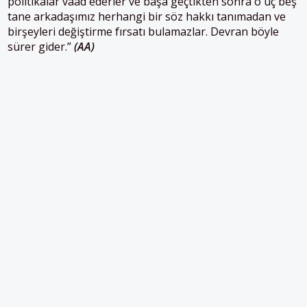
politikalar vaad ederler ve başa geçtikten sonra o üç beş
tane arkadaşımız herhangi bir söz hakkı tanımadan ve
birşeyleri değiştirme fırsatı bulamazlar. Devran böyle
sürer gider.”
(AA)