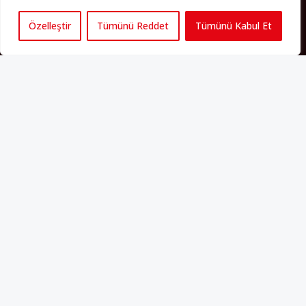
Özelleştir
Tümünü Reddet
Tümünü Kabul Et
Künye
Yorum Kuralları
Abonelik
İletişim
Hakkımızda
İş İlanları
Erişilebilirlik