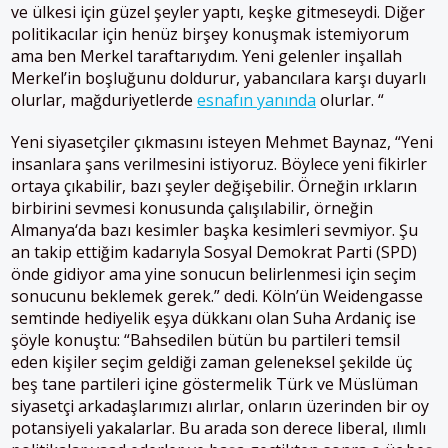
ve ülkesi için güzel şeyler yaptı, keşke gitmeseydi. Diğer
politikacılar için henüz birşey konuşmak istemiyorum
ama ben Merkel taraftarıydım. Yeni gelenler inşallah
Merkel’in boşluğunu doldurur, yabancılara karşı duyarlı
olurlar, mağduriyetlerde
esnafın yanında
olurlar. “
Yeni siyasetçiler çıkmasını isteyen Mehmet Baynaz, “Yeni
insanlara şans verilmesini istiyoruz. Böylece yeni fikirler
ortaya çıkabilir, bazı şeyler değişebilir. Örneğin ırkların
birbirini sevmesi konusunda çalışılabilir, örneğin
Almanya
‘da bazı kesimler başka kesimleri sevmiyor. Şu
an takip ettiğim kadarıyla Sosyal Demokrat Parti (SPD)
önde gidiyor ama yine sonucun belirlenmesi için seçim
sonucunu beklemek gerek.” dedi.
Köln’ün Weidengasse
semtinde hediyelik eşya dükkanı olan Suha Ardaniç ise
şöyle konuştu:
“Bahsedilen bütün bu partileri temsil
eden kişiler seçim geldiği zaman geleneksel şekilde üç
beş tane partileri içine göstermelik Türk ve Müslüman
siyasetçi arkadaşlarımızı alırlar, onların üzerinden bir oy
potansiyeli yakalarlar. Bu arada son derece liberal, ılımlı