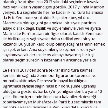
olarak göz attığımızda 2017 yılındaki seçimlere kıyasla
bazı yeniliklerin yaşandığını gördük. 2017 yılında Macron
yeniydi. Bu seçimlerde her ne kadar ikinci tura kalamasa
da Eric Zemmour yeni oldu. Seçimlere beş yıl önce
Macron’da olduğu gibi geleneksel bir siyasi partinin
adayı olarak değil, kişilik ve söylemleriyle yeni ve ayrıca
Marine Le Pen’i aratan bir figür olarak katıldı. Zemmour
ile birlikte aşırı sağ siyaset daha radikal yeni bir yüz
kazandı. Bu yüzün kalıcı olup olmayacağını tahmin etmek
için çok erken. Ama söylemleriyle seçmenlerden yok
sayılamayacak derecede oy almayı başarmış bir kişi
olarak seçim sürecinin kazananları arasında yer aldı.
Le Pen’in 2017’den sonra tekrar ikinci tura kalması,
kendisinin sağında Zemmour figürünün türemesi ve
muhafazakâr aday Pecresse’in hayal kırıklığına
uğratması siyasal sağın nasıl bir dönüşüme uğramış
olduğunu gösterdi. Sarkozy’in yenilgisinden bu yana 10
yıllık dönem içerisinde ikinci tura kalabilecek desteği
toparlayamayan Muhafazakâr Parti bu seçimlerde tam
bir çöküş yaşadı. Marine Le Pen ikinci defa ikinci tura