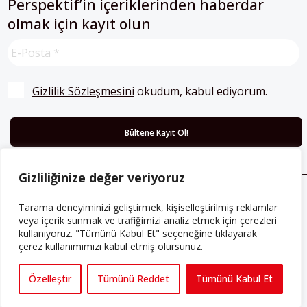
Perspektif’in içeriklerinden haberdar
olmak için kayıt olun
Gizlilik Sözleşmesini
 okudum, kabul ediyorum.
Gizliliğinize değer veriyoruz
Tarama deneyiminizi geliştirmek, kişiselleştirilmiş reklamlar
ABONE OLUN
veya içerik sunmak ve trafiğimizi analiz etmek için çerezleri
Her ay Perspektif dergisini edinmek için
kullanıyoruz. "Tümünü Kabul Et" seçeneğine tıklayarak
çerez kullanımımızı kabul etmiş olursunuz.
abone olabilirsiniz!
Özelleştir
Tümünü Reddet
Tümünü Kabul Et
Abonelik