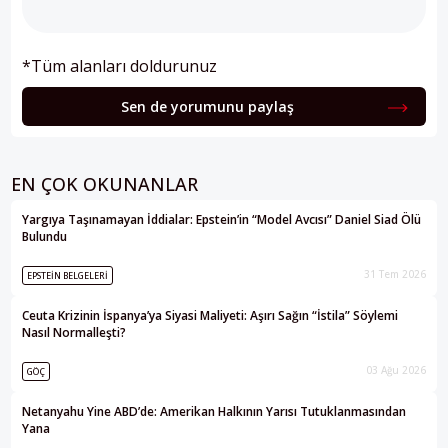
*Tüm alanları doldurunuz
Sen de yorumunu paylaş
EN ÇOK OKUNANLAR
Yargıya Taşınamayan İddialar: Epstein’in “Model Avcısı” Daniel Siad Ölü
Bulundu
31 Tem 2026
EPSTEIN BELGELERI
Ceuta Krizinin İspanya’ya Siyasi Maliyeti: Aşırı Sağın “İstila” Söylemi
Nasıl Normalleşti?
03 Ağu 2026
GÖÇ
Netanyahu Yine ABD’de: Amerikan Halkının Yarısı Tutuklanmasından
Yana