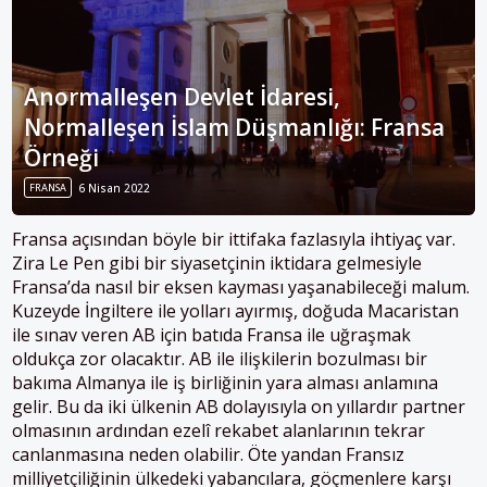
Anormalleşen Devlet İdaresi,
Normalleşen İslam Düşmanlığı: Fransa
Örneği
FRANSA
6 Nisan 2022
Fransa açısından böyle bir ittifaka fazlasıyla ihtiyaç var.
Zira Le Pen gibi bir siyasetçinin iktidara gelmesiyle
Fransa’da nasıl bir eksen kayması yaşanabileceği malum.
Kuzeyde İngiltere ile yolları ayırmış, doğuda Macaristan
ile sınav veren AB için batıda Fransa ile uğraşmak
oldukça zor olacaktır. AB ile ilişkilerin bozulması bir
bakıma Almanya ile iş birliğinin yara alması anlamına
gelir. Bu da iki ülkenin AB dolayısıyla on yıllardır partner
olmasının ardından ezelî rekabet alanlarının tekrar
canlanmasına neden olabilir. Öte yandan Fransız
milliyetçiliğinin ülkedeki yabancılara, göçmenlere karşı