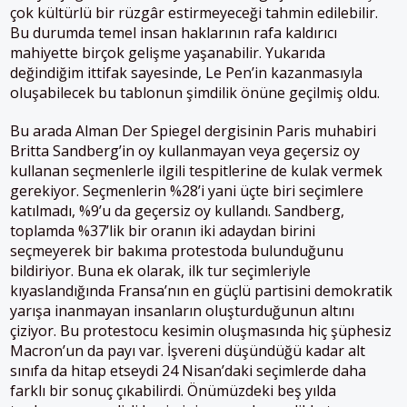
çok kültürlü bir rüzgâr estirmeyeceği tahmin edilebilir.
Bu durumda temel insan haklarının rafa kaldırıcı
mahiyette birçok gelişme yaşanabilir. Yukarıda
değindiğim ittifak sayesinde, Le Pen’in kazanmasıyla
oluşabilecek bu tablonun şimdilik önüne geçilmiş oldu.
Bu arada Alman Der Spiegel dergisinin Paris muhabiri
Britta Sandberg’in oy kullanmayan veya geçersiz oy
kullanan seçmenlerle ilgili tespitlerine de kulak vermek
gerekiyor. Seçmenlerin %28’i yani üçte biri seçimlere
katılmadı, %9’u da geçersiz oy kullandı. Sandberg,
toplamda %37’lik bir oranın iki adaydan birini
seçmeyerek bir bakıma protestoda bulunduğunu
bildiriyor. Buna ek olarak, ilk tur seçimleriyle
kıyaslandığında Fransa’nın en güçlü partisini demokratik
yarışa inanmayan insanların oluşturduğunun altını
çiziyor. Bu protestocu kesimin oluşmasında hiç şüphesiz
Macron’un da payı var. İşvereni düşündüğü kadar alt
sınıfa da hitap etseydi 24 Nisan’daki seçimlerde daha
farklı bir sonuç çıkabilirdi. Önümüzdeki beş yılda