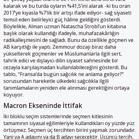
kalarak ve bu turda oyların %41,5’ini alarak -ki bu oran
2017’ye kıyasla %7’lik bir artışı ifade ediyor- sağ siyaseti
temsil eden belirleyici güç hâline geldiğini gösterdi.
Böylelikle, Alman uzman Natascha Strobl’un kitabına
başlık olarak kullandığı ifadeyle, muhafazakârlığın
radikalleşmesini de sağladı. Bunu da özellikle göçmen ve
AB karşıtlığı ile yaptı. Zemmour dozajı biraz daha
yükselterek göçmenler ve Müslümanlarla ilgili sert,
tahrik edici ve dışlayıcı dilin siyaset sahnesinde bir
cezayla karşılaşmadan kullanılabileceğini gösterdi. Bu
tablo, “Fransa’da bugün sağcılık ne anlama geliyor?”
sorusundan hareketle ülkedeki sağcılıkla ilgili
tanımlamaların yeniden ele alınması gerektiğini ortaya
koyuyor.
Macron Ekseninde İttifak
İki bloklu seçim sistemlerinde seçmen kitlesinin
tamamının siyasal eğilimleriyle kullandıkları oy yüzde yüz
örtüşmez. Seçmen üç tercihten birini yapmak zorundadır.
Yani ya A adayını ya da B adayı seçecektir. Üçüncü tercih,