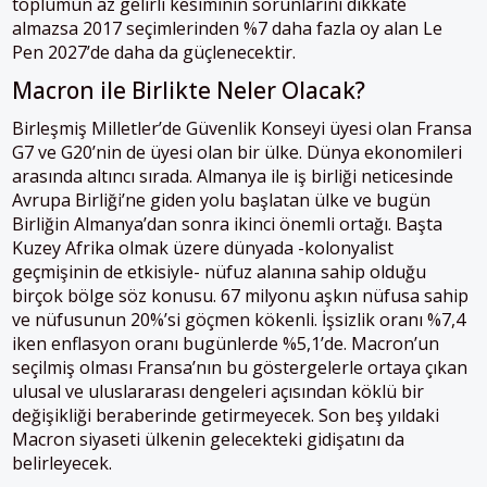
toplumun az gelirli kesiminin sorunlarını dikkate
almazsa 2017 seçimlerinden %7 daha fazla oy alan Le
Pen 2027’de daha da güçlenecektir.
Macron ile Birlikte Neler Olacak?
Birleşmiş Milletler’de Güvenlik Konseyi üyesi olan Fransa
G7 ve G20’nin de üyesi olan bir ülke. Dünya ekonomileri
arasında altıncı sırada. Almanya ile iş birliği neticesinde
Avrupa Birliği’ne giden yolu başlatan ülke ve bugün
Birliğin Almanya’dan sonra ikinci önemli ortağı. Başta
Kuzey Afrika olmak üzere dünyada -kolonyalist
geçmişinin de etkisiyle- nüfuz alanına sahip olduğu
birçok bölge söz konusu. 67 milyonu aşkın nüfusa sahip
ve nüfusunun 20%’si göçmen kökenli. İşsizlik oranı %7,4
iken enflasyon oranı bugünlerde %5,1’de. Macron’un
seçilmiş olması Fransa’nın bu göstergelerle ortaya çıkan
ulusal ve uluslararası dengeleri açısından köklü bir
değişikliği beraberinde getirmeyecek. Son beş yıldaki
Macron siyaseti ülkenin gelecekteki gidişatını da
belirleyecek.