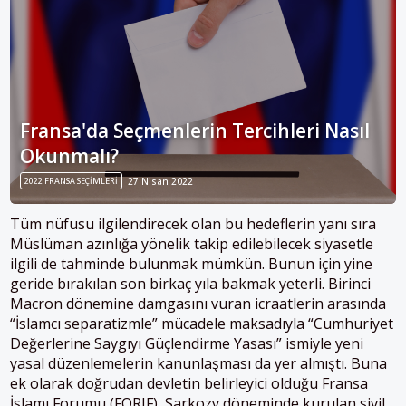
Fransa'da Seçmenlerin Tercihleri Nasıl
Okunmalı?
2022 FRANSA SEÇIMLERI
27 Nisan 2022
Tüm nüfusu ilgilendirecek olan bu hedeflerin yanı sıra
Müslüman azınlığa yönelik takip edilebilecek siyasetle
ilgili de tahminde bulunmak mümkün. Bunun için yine
geride bırakılan son birkaç yıla bakmak yeterli. Birinci
Macron dönemine damgasını vuran icraatlerin arasında
“İslamcı separatizmle” mücadele maksadıyla “Cumhuriyet
Değerlerine Saygıyı Güçlendirme Yasası” ismiyle yeni
yasal düzenlemelerin kanunlaşması da yer almıştı. Buna
ek olarak doğrudan devletin belirleyici olduğu Fransa
İslamı Forumu (FORIF), Sarkozy döneminde kurulan sivil