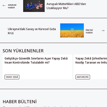
Avrupalı Müttefikleri ABD’den
SONRAKI
Uzaklaşıyor Mu?
HABER
Ukrayna’daki Savaş ve Küresel Gıda
ÖNCEKI
Krizi
HABER
SON YÜKLENENLER
Geliştikçe Güvenlik Sınırlarını Aşan Yapay Zekâ
Yapay Zekâ Şirketlerini
İnsan Kontrolünde Tutulabilir mi?
Kesilip Taranan ve İmha
YAPAY ZEKÂ
ANTHROPIC
HABER BÜLTENİ