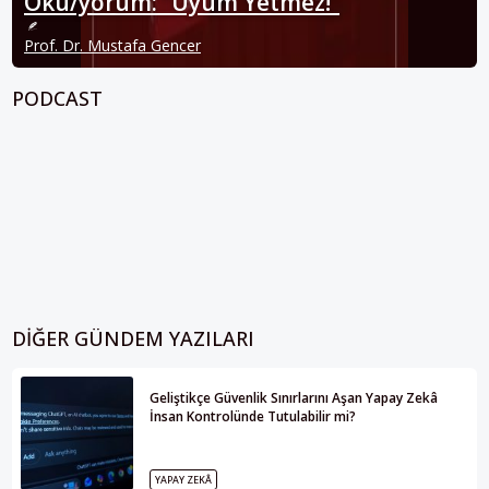
Oku/yorum: “Uyum Yetmez!”
Prof. Dr. Mustafa Gencer
PODCAST
DIĞER GÜNDEM YAZILARI
Geliştikçe Güvenlik Sınırlarını Aşan Yapay Zekâ
İnsan Kontrolünde Tutulabilir mi?
YAPAY ZEKÂ