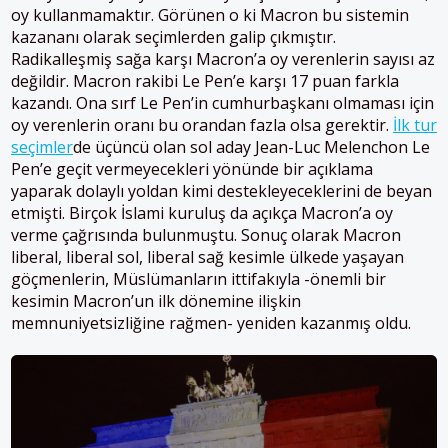
oy kullanmamaktır. Görünen o ki Macron bu sistemin
kazananı olarak seçimlerden galip çıkmıştır.
Radikalleşmiş sağa karşı Macron’a oy verenlerin sayısı az
değildir. Macron rakibi Le Pen’e karşı 17 puan farkla
kazandı. Ona sırf Le Pen’in cumhurbaşkanı olmaması için
oy verenlerin oranı bu orandan fazla olsa gerektir.
İlk tur
seçimler
de üçüncü olan sol aday Jean-Luc Melenchon Le
Pen’e geçit vermeyecekleri yönünde bir açıklama
yaparak dolaylı yoldan kimi destekleyeceklerini de beyan
etmişti. Birçok İslami kuruluş da açıkça Macron’a oy
verme çağrısında bulunmuştu. Sonuç olarak Macron
liberal, liberal sol, liberal sağ kesimle ülkede yaşayan
göçmenlerin, Müslümanların ittifakıyla -önemli bir
kesimin Macron’un ilk dönemine ilişkin
memnuniyetsizliğine rağmen- yeniden kazanmış oldu.