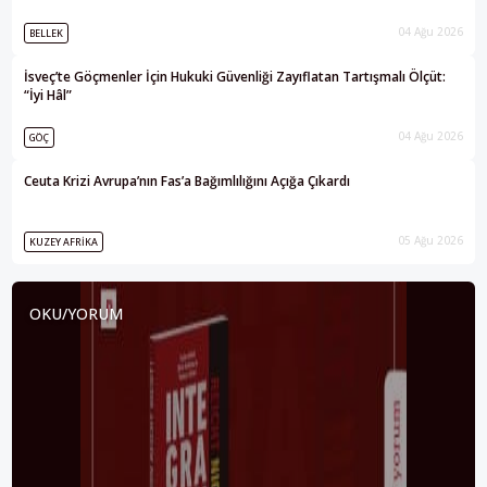
04 Ağu 2026
BELLEK
İsveç’te Göçmenler İçin Hukuki Güvenliği Zayıflatan Tartışmalı Ölçüt:
“İyi Hâl”
04 Ağu 2026
GÖÇ
Ceuta Krizi Avrupa’nın Fas’a Bağımlılığını Açığa Çıkardı
05 Ağu 2026
KUZEY AFRIKA
OKU/YORUM