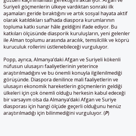
gözden kaçırılmaması gerektiğini aktarıyor: Afgan ve
Suriyeli göçmenlerin ülkeye vardıktan sonraki ilk
aşamaları geride bıraktığını ve artık sosyal hayata aktif
olarak katıldıkları safhada diaspora kurumlarının
topluma katkı sunar hâle geldiğini ifade ediyor. Bu
katkıları ölçüsünde diasporik kuruluşların, yeni gelenler
ile Alman toplumu arasında aracılık, temsilcilik ve köprü
kuruculuk rollerini üstlenebileceği vurguluyor.
Popp, ayrıca, Almanya’daki Afgan ve Suriyeli kökenli
nüfusun ulusaşırı faaliyetlerinin yeterince
araştırılmadığını ve bu önemli konuyla ilgilenilmediği
görüşünde. Diaspora denilince mali faaliyetlerin ve
ulusaşırı ekonomik hareketlerin göçmenlerin geldiği
ülkeleri için çok önemli olduğu herkesin kabul edeceği
bir varsayım olsa da Almanya’daki Afgan ve Suriye
diasporası için hangi ölçüde geçerli olduğunu henüz
araştırılmadığı için bilinmediğini vurguluyor. (
P
)