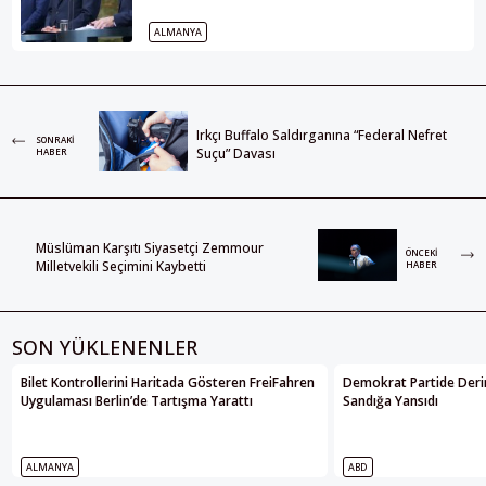
ALMANYA
Irkçı Buffalo Saldırganına “Federal Nefret
SONRAKI
Suçu” Davası
HABER
Müslüman Karşıtı Siyasetçi Zemmour
ÖNCEKI
Milletvekili Seçimini Kaybetti
HABER
SON YÜKLENENLER
Bilet Kontrollerini Haritada Gösteren FreiFahren
Demokrat Partide Deri
Uygulaması Berlin’de Tartışma Yarattı
Sandığa Yansıdı
ALMANYA
ABD