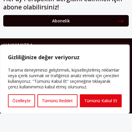
abone olabilirsiniz!
Abonelik
HAKKIMIZDA
Gizliliğinize değer veriyoruz
Avrupa’ya işçi göçü yarım asrı ardında bırakırken Müslümanlar da
bulundukları ülkelerde kalıcı hâle geldiler. Bu durum “vatan”,
“aidiyet”, “İslam” ve “Avrupa” gibi birçok kavramın çift taraflı olarak
Tarama deneyiminizi geliştirmek, kişiselleştirilmiş reklamlar
sorgulanmasına neden oldu. Avrupa’da yerleşik bir Müslüman
veya içerik sunmak ve trafiğimizi analiz etmek için çerezleri
cemaatin oluşması, hem yerleşik kültür ve siyasi düzen için, hem
kullanıyoruz. "Tümünü Kabul Et" seçeneğine tıklayarak
de Müslümanlar için yeni sorulara da kapı araladı.
çerez kullanımımızı kabul etmiş olursunuz.
Yazının devamı
Özelleştir
Tümünü Reddet
Tümünü Kabul Et
PERSPEKTIF’I SOSYAL MEDYADA TAKIP EDEBILIRSINIZ