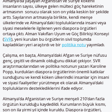
Almanya’da yaşayan Afganistan ve Suriye kökenli
insanların sayısı, ülkeye gelen mülteci göç hareketinin
artmasının sonucu olarak son on yılda keskin bir şekilde
arttı. Sayılarının artmasıyla birlikte, kendi menşe
ülkelerinde ve Almanya’daki topluluklarında insani veya
siyasi meselelerle ilgilenen yeni diaspora örgütleri
ortaya çıktı.
Alman Vakıfları Uyum ve Göç Bilirkişi Konseyi
(
SVR
), yeni kurulan bu örgütlerin sivil toplumda
kapladıkları yeri araştırdı ve bir
politika notu
yayımladı.
Çalışma, en başta, Almanya’daki Afgan ve Suriye nüfusu
genç, çeşitli ve dinamik olduğunu dikkat çekiyor. SVR
araştırmacılarından ve politika notunun yazarı Karoline
Popp, kurdukları diaspora örgütlerinin önemli katkılar
sunduğunu ve kendi köken ülkerindki insanlar için insani
ve siyasi faaliyetler yürütmeye ek olarak Almanya’daki
topluluklarını desteklediklerini ifade ediyor.
Almanya’da Afganistan ve Suriye menşeli 210’dan fazla
örgütün kurulduğu kaydedildi. Kurumların büyük kısmı,
son on ila yirmi yıl içinde kuruldu. Diaspora örgütleri,