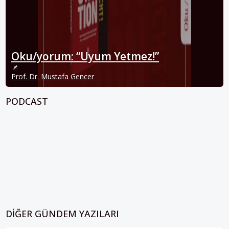
Oku/yorum: “Uyum Yetmez!”
Prof. Dr. Mustafa Gencer
PODCAST
DIĞER GÜNDEM YAZILARI