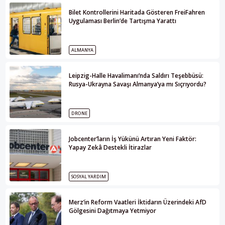
Bilet Kontrollerini Haritada Gösteren FreiFahren
Uygulaması Berlin’de Tartışma Yarattı
ALMANYA
Leipzig-Halle Havalimanı’nda Saldırı Teşebbüsü:
Rusya-Ukrayna Savaşı Almanya’ya mı Sıçrıyordu?
DRONE
Jobcenter’ların İş Yükünü Artıran Yeni Faktör:
Yapay Zekâ Destekli İtirazlar
SOSYAL YARDIM
Merz’in Reform Vaatleri İktidarın Üzerindeki AfD
Gölgesini Dağıtmaya Yetmiyor