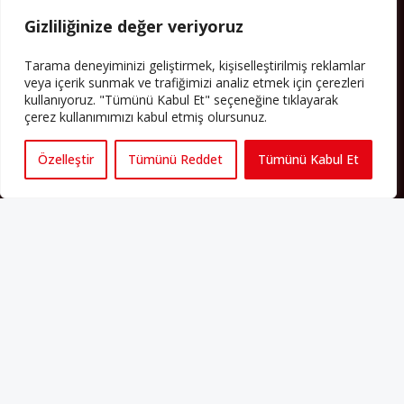
“aidiyet”, “İslam” ve “Avrupa” gibi birçok kavramın çift taraflı olarak
Gizliliğinize değer veriyoruz
sorgulanmasına neden oldu. Avrupa’da yerleşik bir Müslüman
cemaatin oluşması, hem yerleşik kültür ve siyasi düzen için, hem
de Müslümanlar için yeni sorulara da kapı araladı.
Tarama deneyiminizi geliştirmek, kişiselleştirilmiş reklamlar
veya içerik sunmak ve trafiğimizi analiz etmek için çerezleri
Yazının devamı
kullanıyoruz. "Tümünü Kabul Et" seçeneğine tıklayarak
çerez kullanımımızı kabul etmiş olursunuz.
PERSPEKTIF’I SOSYAL MEDYADA TAKIP EDEBILIRSINIZ
Özelleştir
Tümünü Reddet
Tümünü Kabul Et
Künye
Yorum Kuralları