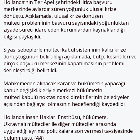
Hollanda’nın Ter Apel şehrindeki iltica başvuru
merkezinde aylardır süren yoğunluk ulusal krize
dönüştü. Açıklamada, ulusal krize dönüşen
mülteci probleminin başvuru sayısındaki yoğunluktan
ziyade süreci idare eden kurumlardan kaynaklandığı
bilgisi paylaşıldı.
Siyasi sebeplerle mülteci kabul sisteminin kalıcı krize
dönüştüğünün belirtildiği açıklamada, bütçe kesintileri ve
birçok başvuru merkezinin kapatılmasının problemi
derinleştirdiği belirtildi.
Mahkemeden alınacak karar ve hükûmetin yapacağı
kanun değişiklikleriyle merkezi hükûmetin
mülteci kabulü noktasındaki direktiflerinin belediyeler
açısından bağlayıcı olmasının hedeflendiği kaydedildi.
Hollanda İnsan Hakları Enstitüsü, hükûmete,
Ukraynalı mülteciler ile diğer mülteciler arasında
uyguladığı ayrımcı politikalara son vermesi tavsiyesinde
bulunmuştu. (
AA
)