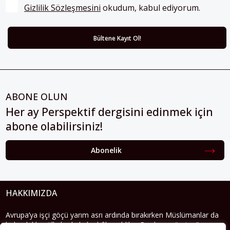
Gizlilik Sözleşmesini
 okudum, kabul ediyorum.
ABONE OLUN
Her ay Perspektif dergisini edinmek için
abone olabilirsiniz!
Abonelik
HAKKIMIZDA
Avrupa’ya işçi göçü yarım asrı ardında bırakırken Müslümanlar da
bulundukları ülkelerde kalıcı hâle geldiler. Bu durum “vatan”,