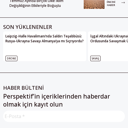
Temmuz Ayında Birçok Ülke İklim
ÖNCEKI
Değişikliğinin Etkileriyle Boğuştu
HABER
SON YÜKLENENLER
Leipzig-Halle Havalimanı’nda Saldırı Teşebbüsü:
İşgal Altındaki Ukrayna
Rusya-Ukrayna Savaşı Almanya’ya mı Sıçrıyordu?
Ordusunda Savaşmak Üze
DRONE
SAVAŞ
HABER BÜLTENİ
Perspektif’in içeriklerinden haberdar
olmak için kayıt olun