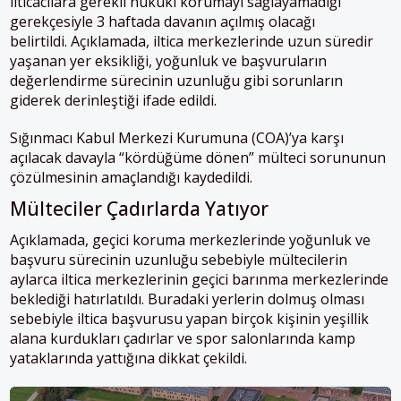
ilticacılara gerekli hukuki korumayı sağlayamadığı
gerekçesiyle 3 haftada davanın açılmış olacağı
belirtildi. Açıklamada, iltica merkezlerinde uzun süredir
yaşanan yer eksikliği, yoğunluk ve başvuruların
değerlendirme sürecinin uzunluğu gibi sorunların
giderek derinleştiği ifade edildi.
Sığınmacı Kabul Merkezi Kurumuna (COA)’ya karşı
açılacak davayla “kördüğüme dönen” mülteci sorununun
çözülmesinin amaçlandığı kaydedildi.
Mülteciler Çadırlarda Yatıyor
Açıklamada, geçici koruma merkezlerinde yoğunluk ve
başvuru sürecinin uzunluğu sebebiyle mültecilerin
aylarca iltica merkezlerinin geçici barınma merkezlerinde
beklediği hatırlatıldı. Buradaki yerlerin dolmuş olması
sebebiyle iltica başvurusu yapan birçok kişinin yeşillik
alana kurdukları çadırlar ve spor salonlarında kamp
yataklarında yattığına dikkat çekildi.