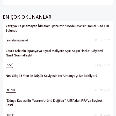
EN ÇOK OKUNANLAR
Yargıya Taşınamayan İddialar: Epstein’in “Model Avcısı” Daniel Siad Ölü
Bulundu
31 Tem 2026
EPSTEIN BELGELERI
Ceuta Krizinin İspanya’ya Siyasi Maliyeti: Aşırı Sağın “İstila” Söylemi
Nasıl Normalleşti?
03 Ağu 2026
GÖÇ
Net Göç 15 Yılın En Düşük Seviyesinde: Almanya’yı Ne Bekliyor?
31 Tem 2026
NÜFUS
“Dünya Kupası Bir Yatırım Ürünü Değildir”: UEFA’dan FIFA’ya Boykot
Resti
31 Tem 2026
FUTBOL