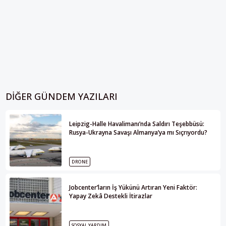
DIĞER GÜNDEM YAZILARI
Leipzig-Halle Havalimanı’nda Saldırı Teşebbüsü:
Rusya-Ukrayna Savaşı Almanya’ya mı Sıçrıyordu?
DRONE
Jobcenter’ların İş Yükünü Artıran Yeni Faktör:
Yapay Zekâ Destekli İtirazlar
SOSYAL YARDIM