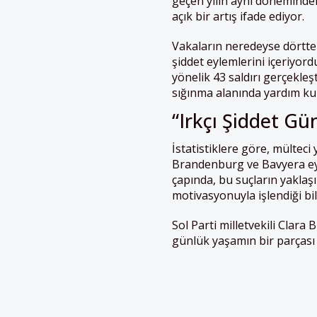
geçen ylıın aynı dönemindek
açık bir artış ifade ediyor.
Vakaların neredeyse dörtte b
şiddet eylemlerini içeriyord
yönelik 43 saldırı gerçekleş
sığınma alanında yardım kur
“Irkçı Şiddet Gü
İstatistiklere göre, mültec
Brandenburg ve Bavyera eyal
çapında, bu suçların yaklaşık
motivasyonuyla işlendiği bild
Sol Parti milletvekili Clara
günlük yaşamın bir parçası 