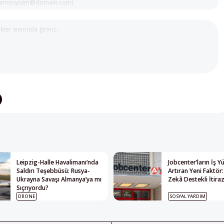
Leipzig-Halle Havalimanı’nda
Jobcenter’ların İş 
Saldırı Teşebbüsü: Rusya-
Artıran Yeni Faktör
Ukrayna Savaşı Almanya’ya mı
Zekâ Destekli İtiraz
Sıçrıyordu?
DRONE
SOSYAL YARDIM