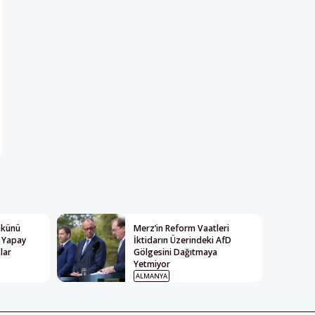
Yükünü
Merz’in Reform Vaatleri
: Yapay
İktidarın Üzerindeki AfD
lar
Gölgesini Dağıtmaya
Yetmiyor
ALMANYA