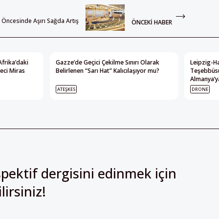
i Öncesinde Aşırı Sağda Artış
ÖNCEKI HABER
Afrika’daki
Gazze’de Geçici Çekilme Sınırı Olarak
Leipzig-Ha
eci Miras
Belirlenen “Sarı Hat” Kalıcılaşıyor mu?
Teşebbüsü
Almanya’ya
ATEŞKES
DRONE
pektif dergisini edinmek için
irsiniz!