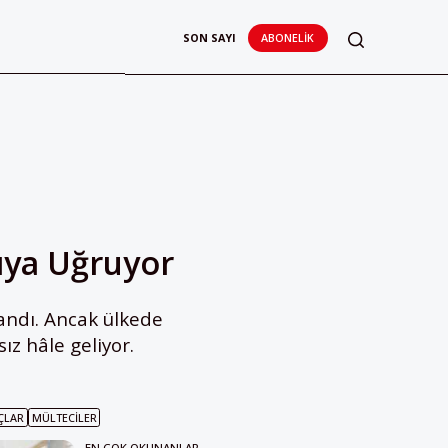
SON SAYI
ABONELIK
ıya Uğruyor
şandı. Ancak ülkede
ız hâle geliyor.
UÇLAR
MÜLTECILER
EN ÇOK OKUNANLAR