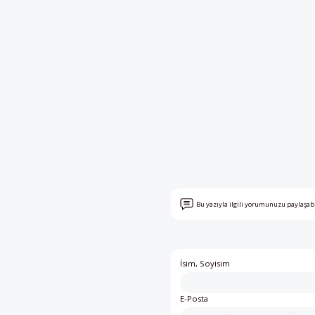
Bu yazıyla ilgili yorumunuzu paylaşab
İsim, Soyisim
E-Posta