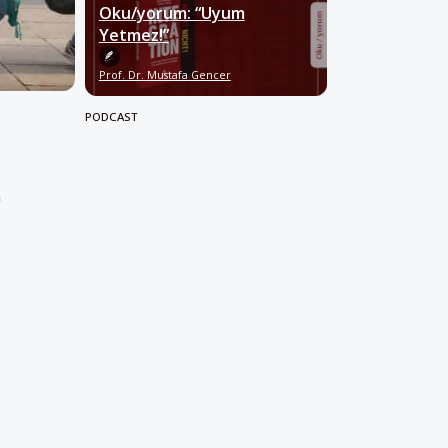
Oku/yorum: “Uyum
Yetmez!”
Prof. Dr. Mustafa Gencer
PODCAST
m