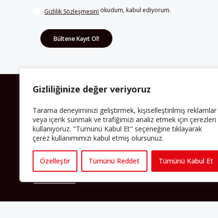
 okudum, kabul ediyorum.
Gizlilik Sözleşmesini
Gizliliğinize değer veriyoruz
HAKKIMIZDA
Tarama deneyiminizi geliştirmek, kişiselleştirilmiş reklamlar
Avrupa’ya işçi göçü yarım asrı ardında bırakırken
veya içerik sunmak ve trafiğimizi analiz etmek için çerezleri
Müslümanlar da bulundukları ülkelerde kalıcı hâle
kullanıyoruz. "Tümünü Kabul Et" seçeneğine tıklayarak
geldiler. Bu durum “vatan”, “aidiyet”, “İslam” ve “Avrupa”
çerez kullanımımızı kabul etmiş olursunuz.
gibi birçok kavramın çift taraflı olarak sorgulanmasına
neden oldu. Avrupa’da yerleşik bir Müslüman cemaatin
oluşması, hem yerleşik kültür ve siyasi düzen için, hem
de Müslümanlar için yeni sorulara da kapı araladı.
Özelleştir
Tümünü Reddet
Tümünü Kabul Et
Yazının devamı