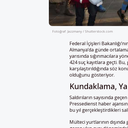
Fotoğraf: Jazzmany / Shutterstock.com
Federal İçişleri Bakanlığı’nı
Almanya’da günde ortalama ik
yarısında sığınmacılara yöne
424 suç kayıtlara geçti. Bu,
karşılaştırıldığında söz kon
olduğunu gösteriyor.
Kundaklama, Yara
Saldırıların sayısında geçe
Pressedienst haber ajansını
bu yıl gerçekleştirdikleri sa
Mülteci yurtlarının dışında