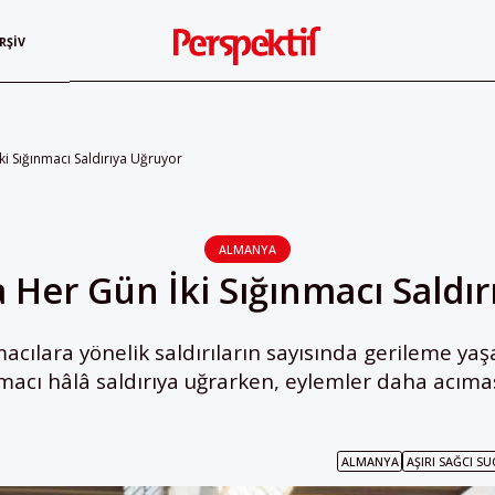
RŞIV
i Sığınmacı Saldırıya Uğruyor
ALMANYA
 Her Gün İki Sığınmacı Saldır
cılara yönelik saldırıların sayısında gerileme ya
macı hâlâ saldırıya uğrarken, eylemler daha acımas
ALMANYA
AŞIRI SAĞCI S