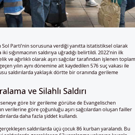
n Sol Parti’nin sorusuna verdiği yanıtta istatistiksel olarak
i sığınmacının saldırıya uğradığı belirtildi. 2022’nin ilk
lik ve ağırlıklı olarak aşırı sağcılar tarafından işlenen topla
 geçen yılın aynı dönemine ait kaydedilen 576 suç vakası ile
usu saldırılarda yaklaşık dörtte bir oranında gerileme
lama ve Silahlı Saldırı
n seneye göre bir gerileme görülse de Evangelischen
n verilerine göre çoğunluğu aşırı sağcılardan oluşan failler
ldırılarda daha fazla şiddet kullandı.
 gerçekleşen saldırılarda üçü çocuk 86 kurban yaralandı. Bu