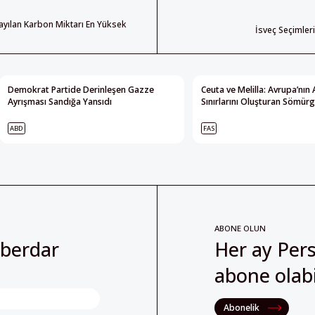
ayılan Karbon Miktarı En Yüksek
İsveç Seçimler
Demokrat Partide Derinleşen Gazze
Ceuta ve Melilla: Avrupa’nın 
Ayrışması Sandığa Yansıdı
Sınırlarını Oluşturan Sömürg
ABD
FAS
ABONE OLUN
aberdar
Her ay Pers
abone olabil
Abonelik