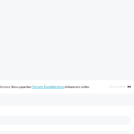
Yorum Kurallarımızı
Yorum adedi
#0
ilirsiniz. Bunu yaparken
dikkate alın lütfen.