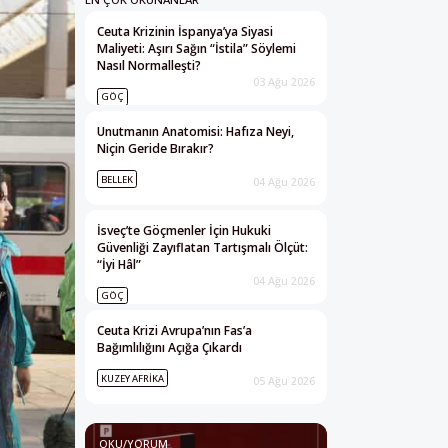
Ceuta Krizinin İspanya’ya Siyasi
Maliyeti: Aşırı Sağın “İstila” Söylemi
Nasıl Normalleşti?
03 Ağu 2026
GÖÇ
Unutmanın Anatomisi: Hafıza Neyi,
Niçin Geride Bırakır?
BELLEK
04 Ağu 2026
İsveç’te Göçmenler İçin Hukuki
Güvenliği Zayıflatan Tartışmalı Ölçüt:
“İyi Hâl”
04 Ağu 2026
GÖÇ
Ceuta Krizi Avrupa’nın Fas’a
Bağımlılığını Açığa Çıkardı
KUZEY AFRIKA
05 Ağu 2026
OKU/YORUM