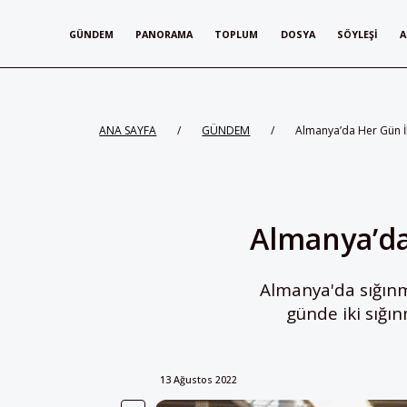
GÜNDEM
PANORAMA
TOPLUM
DOSYA
SÖYLEŞI
A
ANA SAYFA
/
GÜNDEM
/
Almanya’da Her Gün İk
Almanya’da
Almanya'da sığınma
günde iki sığın
13 Ağustos 2022