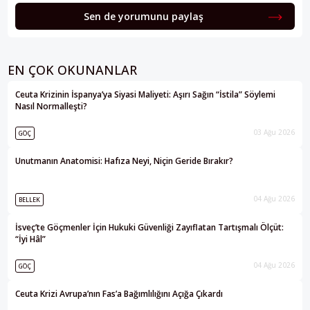
Sen de yorumunu paylaş
EN ÇOK OKUNANLAR
Ceuta Krizinin İspanya’ya Siyasi Maliyeti: Aşırı Sağın “İstila” Söylemi
Nasıl Normalleşti?
03 Ağu 2026
GÖÇ
Unutmanın Anatomisi: Hafıza Neyi, Niçin Geride Bırakır?
04 Ağu 2026
BELLEK
İsveç’te Göçmenler İçin Hukuki Güvenliği Zayıflatan Tartışmalı Ölçüt:
“İyi Hâl”
04 Ağu 2026
GÖÇ
Ceuta Krizi Avrupa’nın Fas’a Bağımlılığını Açığa Çıkardı