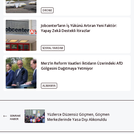
DRONE
Jobcenter’ların İş Yükünü Artıran Yeni Faktör:
Yapay Zekâ Destekli İtirazlar
SOSYAL YARDIM
Merz’in Reform Vaatleri İktidarın Üzerindeki AfD
Gölgesini Dağıtmaya Yetmiyor
ALMANYA
Yüzlerce Düzensiz Göçmen, Göçmen
SONRAKI
Merkezlerinde Yasa Dışı Alıkonuldu
HABER