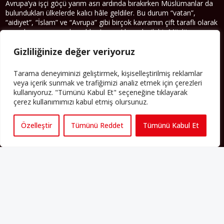
Avrupa’ya işçi göçü yarım asrı ardında bırakırken Müslümanlar da
bulundukları ülkelerde kalıcı hâle geldiler. Bu durum “vatan”,
“aidiyet”, “İslam” ve “Avrupa” gibi birçok kavramın çift taraflı olarak
sorgulanmasına neden oldu. Avrupa’da yerleşik bir Müslüman
cemaatin oluşması, hem yerleşik kültür ve siyasi düzen için, hem
Gizliliğinize değer veriyoruz
de Müslümanlar için yeni sorulara da kapı araladı.
Yazının devamı
Tarama deneyiminizi geliştirmek, kişiselleştirilmiş reklamlar
veya içerik sunmak ve trafiğimizi analiz etmek için çerezleri
kullanıyoruz. "Tümünü Kabul Et" seçeneğine tıklayarak
PERSPEKTIF’I SOSYAL MEDYADA TAKIP EDEBILIRSINIZ
çerez kullanımımızı kabul etmiş olursunuz.
Özelleştir
Tümünü Reddet
Tümünü Kabul Et