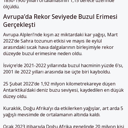
1850-1900 yılları ortalamasının 1,15 derece üzerinde
ölçüldü.
Avrupa’da Rekor Seviyede Buzul Erimesi
Gerçekleşti
Avrupa Alpleri’nde kışın az miktardaki kar yağışı, Mart
2022’de Sahra tozunun etkisi ve mayıs ile eylül
arasındaki sıcak hava dalgalarının birleşimiyle rekor
düzeyde buzul erimesine neden oldu.
İsviçre’de 2021-2022 yıllarında buzul hacminin yüzde 6’sı,
2001 ile 2022 yılları arasında ise üçte biri kayboldu.
25 Şubat 2022’de 1,92 milyon kilometrekareye düşen
Antarktika’daki deniz buzu seviyesi, kaydedilen en düşük
düzey oldu.
Kuraklık, Doğu Afrika’yı da etkilerken yağışlar, art arda 5
yağışlı mevsimde de ortalamanın altında kaldı.
Ocak 2023 itibarıyla Doğu Afrika genelinde 20 milyon kişi