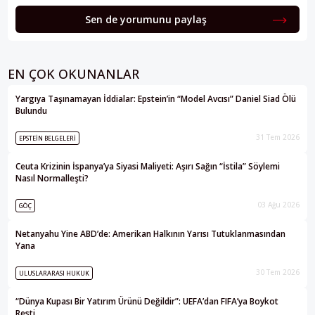
Sen de yorumunu paylaş
EN ÇOK OKUNANLAR
Yargıya Taşınamayan İddialar: Epstein’in “Model Avcısı” Daniel Siad Ölü
Bulundu
31 Tem 2026
EPSTEIN BELGELERI
Ceuta Krizinin İspanya’ya Siyasi Maliyeti: Aşırı Sağın “İstila” Söylemi
Nasıl Normalleşti?
03 Ağu 2026
GÖÇ
Netanyahu Yine ABD’de: Amerikan Halkının Yarısı Tutuklanmasından
Yana
30 Tem 2026
ULUSLARARASI HUKUK
“Dünya Kupası Bir Yatırım Ürünü Değildir”: UEFA’dan FIFA’ya Boykot
Resti