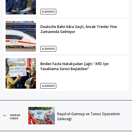
ALMANYA
Deutsche Bahn Kâra Geçti, Ancak Trenler Yine
Zamanında Gelmiyor
ALMANYA
Binden Fazla Hukukçudan Çağrı: “AfD İçin
Yasaklama Süreci Başlatılsın”
ALMANYA
Raşid el-Gannuşi ve Tunus Siyasetinin
SONRAKI
Geleceği
HABER