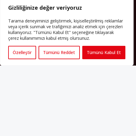
Avrupa’ya işçi göçü yarım asrı ardında bırakırken Müslümanlar da
Gizliliğinize değer veriyoruz
bulundukları ülkelerde kalıcı hâle geldiler. Bu durum “vatan”,
“aidiyet”, “İslam” ve “Avrupa” gibi birçok kavramın çift taraflı olarak
sorgulanmasına neden oldu. Avrupa’da yerleşik bir Müslüman
Tarama deneyiminizi geliştirmek, kişiselleştirilmiş reklamlar
cemaatin oluşması, hem yerleşik kültür ve siyasi düzen için, hem
veya içerik sunmak ve trafiğimizi analiz etmek için çerezleri
de Müslümanlar için yeni sorulara da kapı araladı.
kullanıyoruz. "Tümünü Kabul Et" seçeneğine tıklayarak
çerez kullanımımızı kabul etmiş olursunuz.
Yazının devamı
Özelleştir
Tümünü Reddet
Tümünü Kabul Et
PERSPEKTIF’I SOSYAL MEDYADA TAKIP EDEBILIRSINIZ