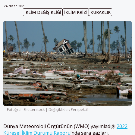
24 Nisan 2023
İKLIM DEĞIŞIKLIĞI
IKLIM KRIZI
KURAKLIK
Fotoğraf: Shutterstock | Değişiklikler: Perspektif
Dünya Meteoroloji Örgütünün (WMO) yayımladığı
2022
Küresel İklim Durumu Raporu
‘nda sera gazları,