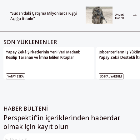
“Sudan’daki Çatışma Milyonlarca Kişiyi
ÖNCEKI
Açlığa İtebilir”
HABER
SON YÜKLENENLER
Yapay Zekâ Şirketlerinin Yeni Veri Madeni:
Jobcenter’ların İş Yükü
Kesilip Taranan ve İmha Edilen Kitaplar
Yapay Zekâ Destekli İti
YAPAY ZEKÂ
SOSYAL YARDIM
HABER BÜLTENİ
Perspektif’in içeriklerinden haberdar
olmak için kayıt olun