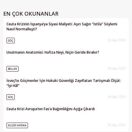
EN ÇOK OKUNANLAR
Ceuta Krizinin İspanya’ya Siyasi Maliyeti: Aşırı Sağın “İstila” Söylemi
Nasıl Normalleşti?
03 Ağu 2026
GÖÇ
Unutmanın Anatomisi: Hafıza Neyi, Niçin Geride Bırakır?
04 Ağu 2026
BELLEK
İsveç’te Göçmenler İçin Hukuki Güvenliği Zayıflatan Tartışmalı Ölçüt:
“İyi Hâl”
04 Ağu 2026
GÖÇ
Ceuta Krizi Avrupa’nın Fas’a Bağımlılığını Açığa Çıkardı
05 Ağu 2026
KUZEY AFRIKA