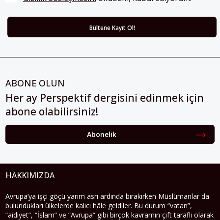
ABONE OLUN
Her ay Perspektif dergisini edinmek için
abone olabilirsiniz!
Abonelik
HAKKIMIZDA
Avrupa’ya işçi göçü yarım asrı ardında bırakırken Müslümanlar da
bulundukları ülkelerde kalıcı hâle geldiler. Bu durum “vatan”,
“aidiyet”, “İslam” ve “Avrupa” gibi birçok kavramın çift taraflı olarak