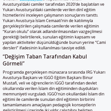
Avusturya’daki camiler tarafından 2020’de başlatılan ve
Yukarı Avusturya’daki camilerde verilen dinî eğitim
hizmetlerini inceleyen çalışmanın sonuçlarını tanıttı.
Yukarı Avusturya İslam Cemaati’nin de katılımıyla
gerçekleştirilen çalışmada camilerde verilen eğitimin
“Kuran okulu” olarak adlandırılmasından vazgeçilmesi
gerektiği belirtilerek, sunulan eğitimin kapsamı ve
yapılan aktiviteler düşünüldüğünde bunun yerine “Cami
dersleri” ifadesinin kullanılması tavsiye edildi.
“Değişim Taban Tarafından Kabul
Görmeli”
Programda gerçekleşen münazara sırasında IRG Yukarı
Avusturya Başkanı ve IGGÖ Eğitim Başkanı Binur
Mustafi, veli ve öğrencilerin IGGÖ tarafından devlet
okullarında verilen İslam din eğitiminden duydukları
memnuniyeti vurguladı. IGGÖ’nün okullardaki İslam din
eğitimi ile camilerde sunulan dinî eğitimin birbirini
tamamlamasını amaçlayan pedagojik konseptlerin
geliştirilmesi üzerinde iki yıldır çalıştığını belirten