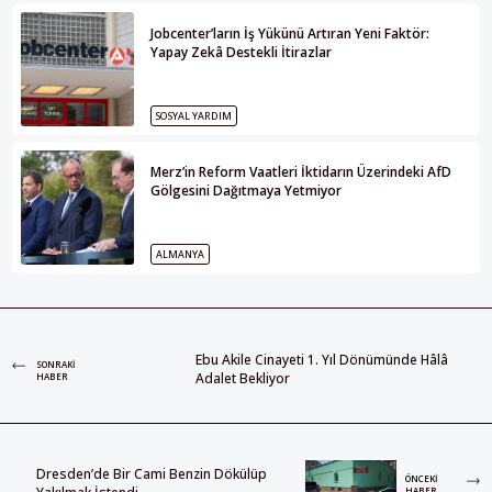
Jobcenter’ların İş Yükünü Artıran Yeni Faktör:
Yapay Zekâ Destekli İtirazlar
SOSYAL YARDIM
Merz’in Reform Vaatleri İktidarın Üzerindeki AfD
Gölgesini Dağıtmaya Yetmiyor
ALMANYA
Ebu Akile Cinayeti 1. Yıl Dönümünde Hâlâ
SONRAKI
Adalet Bekliyor
HABER
Dresden’de Bir Cami Benzin Dökülüp
ÖNCEKI
HABER