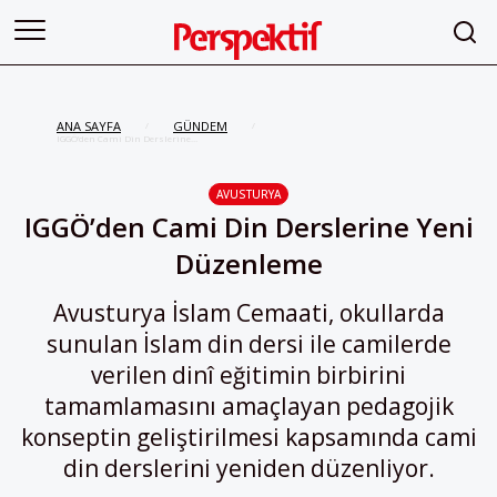
ANA SAYFA
GÜNDEM
/
/
IGGÖ’den Cami Din Derslerine
Yeni Düzenleme
AVUSTURYA
IGGÖ’den Cami Din Derslerine Yeni
Düzenleme
Avusturya İslam Cemaati, okullarda
sunulan İslam din dersi ile camilerde
verilen dinî eğitimin birbirini
tamamlamasını amaçlayan pedagojik
konseptin geliştirilmesi kapsamında cami
din derslerini yeniden düzenliyor.