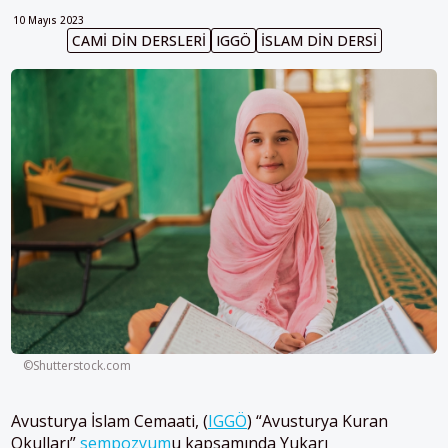
10 Mayıs 2023
CAMI DIN DERSLERI
IGGÖ
İSLAM DIN DERSI
©Shutterstock.com
Avusturya İslam Cemaati, (
IGGÖ
) “Avusturya Kuran
Okulları”
sempozyum
u kapsamında Yukarı