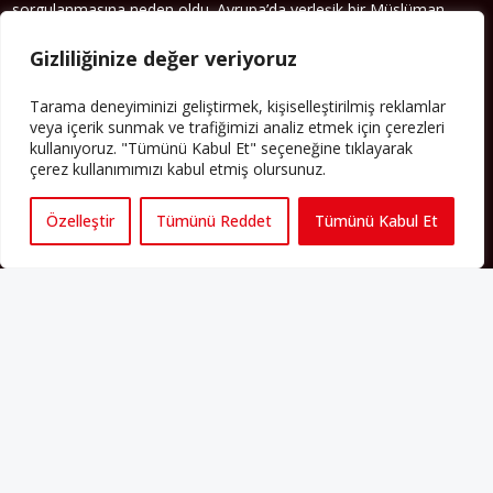
sorgulanmasına neden oldu. Avrupa’da yerleşik bir Müslüman
cemaatin oluşması, hem yerleşik kültür ve siyasi düzen için, hem
de Müslümanlar için yeni sorulara da kapı araladı.
Gizliliğinize değer veriyoruz
Yazının devamı
Tarama deneyiminizi geliştirmek, kişiselleştirilmiş reklamlar
veya içerik sunmak ve trafiğimizi analiz etmek için çerezleri
PERSPEKTIF’I SOSYAL MEDYADA TAKIP EDEBILIRSINIZ
kullanıyoruz. "Tümünü Kabul Et" seçeneğine tıklayarak
çerez kullanımımızı kabul etmiş olursunuz.
Özelleştir
Tümünü Reddet
Tümünü Kabul Et
Künye
Yorum Kuralları