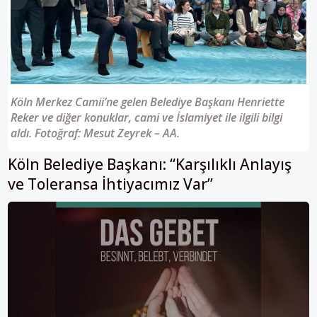
Köln Merkez Camii’ne gelen Belediye Başkanı Henriette
Reker ve diğer konuklar, cami ve İslamiyet ile ilgili bilgi
aldı. Fotoğraf: Mesut Zeyrek – AA.
Köln Belediye Başkanı: “Karşılıklı Anlayış
ve Toleransa İhtiyacımız Var”