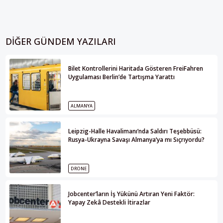
DIĞER GÜNDEM YAZILARI
Bilet Kontrollerini Haritada Gösteren FreiFahren
Uygulaması Berlin’de Tartışma Yarattı
ALMANYA
Leipzig-Halle Havalimanı’nda Saldırı Teşebbüsü:
Rusya-Ukrayna Savaşı Almanya’ya mı Sıçrıyordu?
DRONE
Jobcenter’ların İş Yükünü Artıran Yeni Faktör:
Yapay Zekâ Destekli İtirazlar