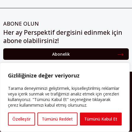
ABONE OLUN
Her ay Perspektif dergisini edinmek için
abone olabilirsiniz!
Abonelik
Gizliliğinize değer veriyoruz
HAKKIMIZDA
Tarama deneyiminizi geliştirmek, kişiselleştirilmiş reklamlar
Avrupa’ya işçi göçü yarım asrı ardında bırakırken Müslümanlar da
veya içerik sunmak ve trafiğimizi analiz etmek için çerezleri
bulundukları ülkelerde kalıcı hâle geldiler. Bu durum “vatan”,
kullanıyoruz. "Tümünü Kabul Et" seçeneğine tıklayarak
“aidiyet”, “İslam” ve “Avrupa” gibi birçok kavramın çift taraflı olarak
çerez kullanımımızı kabul etmiş olursunuz.
sorgulanmasına neden oldu. Avrupa’da yerleşik bir Müslüman
cemaatin oluşması, hem yerleşik kültür ve siyasi düzen için, hem
Özelleştir
Tümünü Reddet
Tümünü Kabul Et
de Müslümanlar için yeni sorulara da kapı araladı.
Yazının devamı