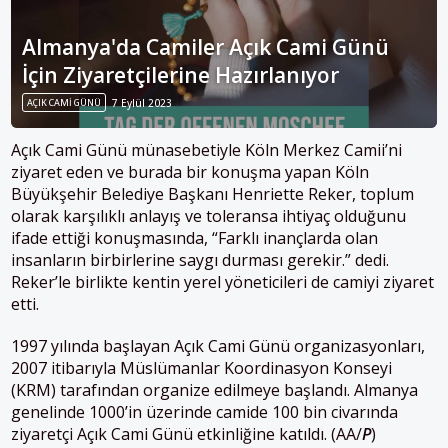
Almanya'da Camiler Açık Cami Günü
İçin Ziyaretçilerine Hazırlanıyor
AÇIK CAMI GÜNÜ
7 Eylül 2023
Açık Cami Günü münasebetiyle Köln Merkez Camii’ni
ziyaret eden ve burada bir konuşma yapan Köln
Büyükşehir Belediye Başkanı Henriette Reker, toplum
olarak karşılıklı anlayış ve toleransa ihtiyaç olduğunu
ifade ettiği konuşmasında, “Farklı inançlarda olan
insanların birbirlerine saygı durması gerekir.” dedi.
Reker’le birlikte kentin yerel yöneticileri de camiyi ziyaret
etti.
1997 yılında başlayan Açık Cami Günü organizasyonları,
2007 itibarıyla Müslümanlar Koordinasyon Konseyi
(KRM) tarafından organize edilmeye başlandı.
Almanya
genelinde 1000’in üzerinde camide 100 bin civarında
ziyaretçi Açık Cami Günü etkinliğine katıldı.
(AA/
P
)