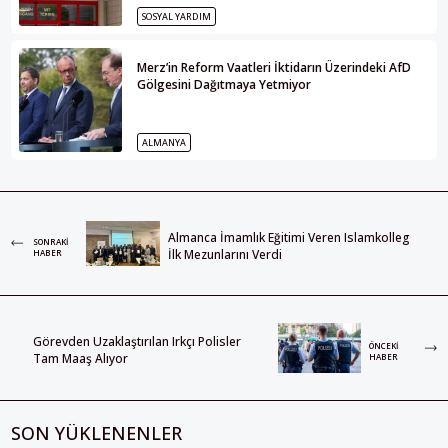
SOSYAL YARDIM
Merz’in Reform Vaatleri İktidarın Üzerindeki AfD
Gölgesini Dağıtmaya Yetmiyor
ALMANYA
Almanca İmamlık Eğitimi Veren Islamkolleg
SONRAKI
İlk Mezunlarını Verdi
HABER
Görevden Uzaklaştırılan Irkçı Polisler
ÖNCEKI
Tam Maaş Alıyor
HABER
SON YÜKLENENLER