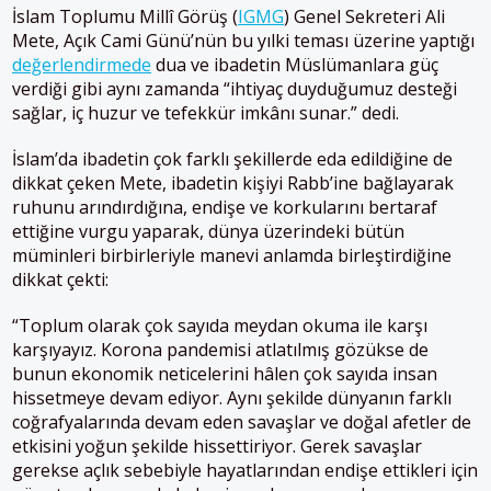
İslam Toplumu Millî Görüş (
IGMG
) Genel Sekreteri Ali
Mete, Açık Cami Günü’nün bu yılki teması üzerine yaptığı
değerlendirmede
dua ve ibadetin Müslümanlara güç
verdiği gibi aynı zamanda “ihtiyaç duyduğumuz desteği
sağlar, iç huzur ve tefekkür imkânı sunar.” dedi.
İslam’da ibadetin çok farklı şekillerde eda edildiğine de
dikkat çeken Mete, ibadetin kişiyi Rabb’ine bağlayarak
ruhunu arındırdığına, endişe ve korkularını bertaraf
ettiğine vurgu yaparak, dünya üzerindeki bütün
müminleri birbirleriyle manevi anlamda birleştirdiğine
dikkat çekti:
“Toplum olarak çok sayıda meydan okuma ile karşı
karşıyayız. Korona pandemisi atlatılmış gözükse de
bunun ekonomik neticelerini hâlen çok sayıda insan
hissetmeye devam ediyor. Aynı şekilde dünyanın farklı
coğrafyalarında devam eden savaşlar ve doğal afetler de
etkisini yoğun şekilde hissettiriyor. Gerek savaşlar
gerekse açlık sebebiyle hayatlarından endişe ettikleri için