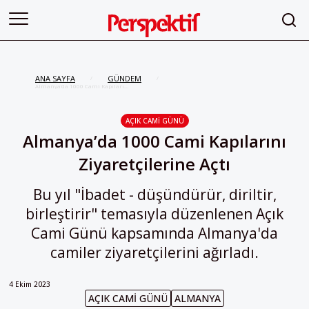
ANA SAYFA
GÜNDEM
/
/
Almanya’da 1000 Cami Kapılarını
Ziyaretçilerine Açtı
AÇIK CAMI GÜNÜ
Almanya’da 1000 Cami Kapılarını
Ziyaretçilerine Açtı
Bu yıl "İbadet - düşündürür, diriltir,
birleştirir" temasıyla düzenlenen Açık
Cami Günü kapsamında Almanya'da
camiler ziyaretçilerini ağırladı.
4 Ekim 2023
AÇIK CAMI GÜNÜ
ALMANYA