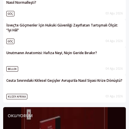
Nasıl Normalleşti?
03 Ağu 2026
GÖÇ
İsveç’te Göçmenler İçin Hukuki Güvenliği Zayıflatan Tartışmalı Ölçüt:
“İyi Hâl”
04 Ağu 2026
GÖÇ
Unutmanın Anatomisi: Hafıza Neyi, Niçin Geride Bırakır?
04 Ağu 2026
BELLEK
Ceuta Sınırındaki Kitlesel Geçişler Avrupa’da Nasıl Siyasi Krize Dönüştü?
03 Ağu 2026
KUZEY AFRIKA
OKU/YORUM