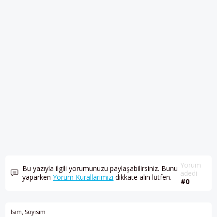
Yorum
Bu yazıyla ilgili yorumunuzu paylaşabilirsiniz. Bunu
adedi
yaparken
Yorum Kurallarımızı
dikkate alın lütfen.
#0
İsim, Soyisim