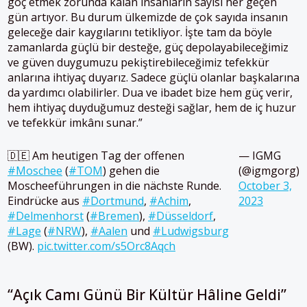
göç etmek zorunda kalan insanların sayısı her geçen
gün artıyor. Bu durum ülkemizde de çok sayıda insanın
geleceğe dair kaygılarını tetikliyor. İşte tam da böyle
zamanlarda güçlü bir desteğe, güç depolayabileceğimiz
ve güven duygumuzu pekiştirebileceğimiz tefekkür
anlarına ihtiyaç duyarız. Sadece güçlü olanlar başkalarına
da yardımcı olabilirler. Dua ve ibadet bize hem güç verir,
hem ihtiyaç duyduğumuz desteği sağlar, hem de iç huzur
ve tefekkür imkânı sunar.”
🇩🇪 Am heutigen Tag der offenen
— IGMG
#Moschee
(
#TOM
) gehen die
(@igmgorg)
Moscheeführungen in die nächste Runde.
October 3,
Eindrücke aus
#Dortmund
,
#Achim
,
2023
#Delmenhorst
(
#Bremen
),
#Düsseldorf
,
#Lage
(
#NRW
),
#Aalen
und
#Ludwigsburg
(BW).
pic.twitter.com/s5Orc8Aqch
“Açık Camı Günü Bir Kültür Hâline Geldi”