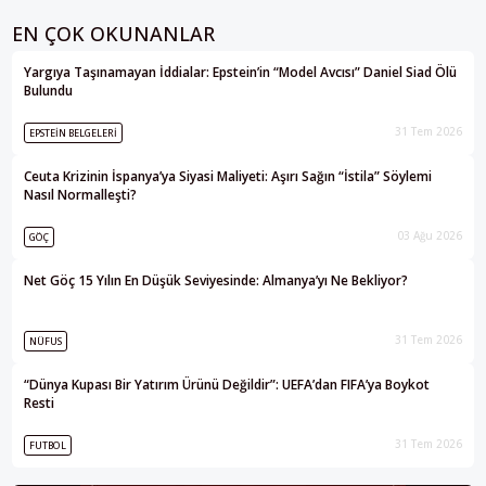
EN ÇOK OKUNANLAR
Yargıya Taşınamayan İddialar: Epstein’in “Model Avcısı” Daniel Siad Ölü
Bulundu
31 Tem 2026
EPSTEIN BELGELERI
Ceuta Krizinin İspanya’ya Siyasi Maliyeti: Aşırı Sağın “İstila” Söylemi
Nasıl Normalleşti?
03 Ağu 2026
GÖÇ
Net Göç 15 Yılın En Düşük Seviyesinde: Almanya’yı Ne Bekliyor?
31 Tem 2026
NÜFUS
“Dünya Kupası Bir Yatırım Ürünü Değildir”: UEFA’dan FIFA’ya Boykot
Resti
31 Tem 2026
FUTBOL