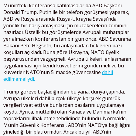
Münih’teki konferansa katılmasalar da ABD Başkanı
Donald Trump, Putin ile bir telefon görüşmesi yaparak,
ABD ve Rusya arasında Rusya-Ukrayna Savaşı’nda
yönelik bir barış anlaşması için müzakerelerin zeminini
hazırladı. Üstelik bu görüşmelerde Avrupalı muhataplar
yer almazken konferanstan bir gün önce, ABD Savunma
Bakanı Pete Hegseth, bu anlaşmadan beklenen bazı
koşulları açıkladı. Buna göre Ukrayna, NATO üyelik
başvurusundan vazgeçmeli, Avrupa ülkeleri, anlaşmanın
uygulanması için kendi kuvvetlerini göndermeli ve bu
kuvvetler NATO’nun 5. madde güvencesine
dahil
edilmemeliydi.
Trump göreve başladığından bu yana, dünya çapında,
Avrupa ülkeleri dahil birçok ülkeye karşı ek gümrük
vergileri vaat etti ve bunlardan bazılarını uygulamaya
koydu. Ayrıca, müttefiki olan Kanada ve Danimarka’nın
topraklarını ilhak etme tehdidinde bulundu. Normalde,
Münih Güvenlik Konferansı, ABD’nin NATO’ya bağlılığını
yinelediği bir platformdur. Ancak bu yıl, ABD’nin