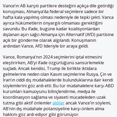
Vance’ın AB karşıtı partilere desteğini açıkça dile getirdiği
konuşması, Almanya’da federal seçimlere sadece bir
hafta kala yapılmış olması nedeniyle de tepki çekti. Vanca
ayrıca hükümetlerin önyargılı olmaması gerektiğini
savundu. Bu ifade, bugüne kadar koalisyonlardan
dışlanan aşırı sağcı Almanya için Alternatif (AfD) partisine
açık bir gönderme olarak algılandı. Konuşmanın
ardından Vance, AfD lideriyle bir araya geldi.
Vance, Romanya’nın 2024 seçimlerini iptal etmesini
eleştirirken, AB’yi ifade özgürlüğünü sansürlemekle
suçladı. Ancak kendisi, Trump ile birlikte iktidara
gelmelerine neden olan Kasım seçimlerine Rusya, Çin ve
İran’ın ciddi dış müdahalelerde bulunduklarına dair kendi
söylemlerini göz ardı etti. Bu tür müdahalelere karşı ABD
kurumları kamuoyunu bilinçlendirme, medya ile
koordinasyon sağlama ve siyaseti mücadeleden uzak
tutma gibi aktif önlemler
aldılar
ancak Vance’in söylemi,
AB’nin dış müdahale potansiyeline karşı önlem alma
hakkını göz ardı ediyor gibi görünüyor.