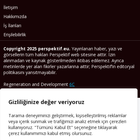
İletişim
Hakkımızda
İş İlanları
Erişilebilirlik
Copyright 2025 perspektif.eu.
Yayınlanan haber, yazı ve
görsellerin tüm hakları Perspektif web sitesine aittir. İzin
alınmadan ve kaynak gösterilmeden iktibas edilemez. Ayrıca
metinlerde yer alan fikirler yazarlarına aittir; Perspektif’in editoryal
politikasını yansıtmayabilir.
Regeneration and Development
6C
Gizlilik Sözleşmesi
Şartlar & Koşullar
Gizliliğinize değer veriyoruz
Tarama deneyiminizi geliştirmek, kişiselleştirilmiş reklamlar
veya içerik sunmak ve trafiğimizi analiz etmek için çerezleri
kullanıyoruz. "Tümünü Kabul Et" seçeneğine tıklayarak
çerez kullanımımızı kabul etmiş olursunuz.