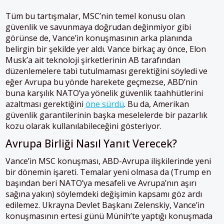
Tüm bu tartışmalar, MSC’nin temel konusu olan
güvenlik ve savunmaya doğrudan değinmiyor gibi
görünse de, Vance’in konuşmasının arka planında
belirgin bir şekilde yer aldı. Vance birkaç ay önce, Elon
Musk’a ait teknoloji şirketlerinin AB tarafından
düzenlemelere tabi tutulmaması gerektiğini söyledi ve
eğer Avrupa bu yönde harekete geçmezse, ABD’nin
buna karşılık NATO’ya yönelik güvenlik taahhütlerini
azaltması gerektiğini
öne sürdü
. Bu da, Amerikan
güvenlik garantilerinin başka meselelerde bir pazarlık
kozu olarak kullanılabileceğini gösteriyor.
Avrupa Birliği Nasıl Yanıt Verecek?
Vance’in MSC konuşması, ABD-Avrupa ilişkilerinde yeni
bir dönemin işareti. Temalar yeni olmasa da (Trump en
başından beri NATO’ya mesafeli ve Avrupa’nın aşırı
sağına yakın) söylemdeki değişimin kapsamı göz ardı
edilemez. Ukrayna Devlet Başkanı Zelenskiy, Vance’in
konuşmasının ertesi günü Münih’te yaptığı konuşmada