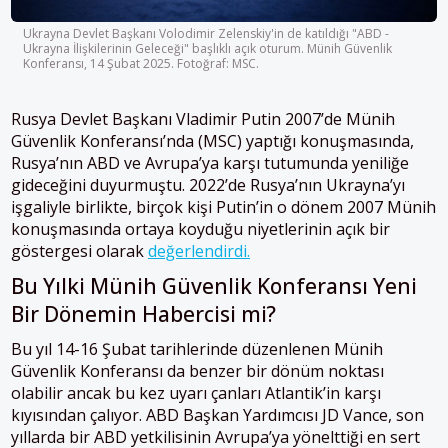
Ukrayna Devlet Başkanı Volodimir Zelenskiy'in de katıldığı "ABD -
Ukrayna İlişkilerinin Geleceği" başlıklı açık oturum. Münih Güvenlik
Konferansı, 14 Şubat 2025. Fotoğraf: MSC.
Rusya Devlet Başkanı Vladimir Putin 2007’de Münih
Güvenlik Konferansı’nda (MSC) yaptığı konuşmasında,
Rusya’nın ABD ve Avrupa’ya karşı tutumunda yeniliğe
gideceğini duyurmuştu. 2022’de Rusya’nın Ukrayna’yı
işgaliyle birlikte, birçok kişi Putin’in o dönem 2007 Münih
konuşmasında ortaya koyduğu niyetlerinin açık bir
göstergesi olarak
değerlendirdi.
Bu Yılki Münih Güvenlik Konferansı Yeni
Bir Dönemin Habercisi mi?
Bu yıl 14-16 Şubat tarihlerinde düzenlenen Münih
Güvenlik Konferansı da benzer bir dönüm noktası
olabilir ancak bu kez uyarı çanları Atlantik’in karşı
kıyısından çalıyor. ABD Başkan Yardımcısı JD Vance, son
yıllarda bir ABD yetkilisinin Avrupa’ya yönelttiği en sert