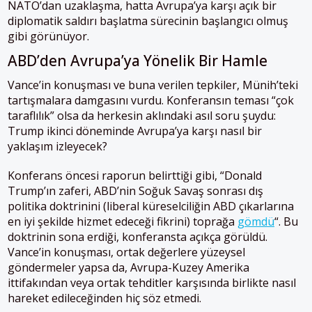
NATO’dan uzaklaşma, hatta Avrupa’ya karşı açık bir
diplomatik saldırı başlatma sürecinin başlangıcı olmuş
gibi görünüyor.
ABD’den Avrupa’ya Yönelik Bir Hamle
Vance’in konuşması ve buna verilen tepkiler, Münih’teki
tartışmalara damgasını vurdu. Konferansın teması “çok
taraflılık” olsa da herkesin aklındaki asıl soru şuydu:
Trump ikinci döneminde Avrupa’ya karşı nasıl bir
yaklaşım izleyecek?
Konferans öncesi raporun belirttiği gibi, “Donald
Trump’ın zaferi, ABD’nin Soğuk Savaş sonrası dış
politika doktrinini (liberal küreselciliğin ABD çıkarlarına
en iyi şekilde hizmet edeceği fikrini) toprağa
gömdü
“. Bu
doktrinin sona erdiği, konferansta açıkça görüldü.
Vance’in konuşması, ortak değerlere yüzeysel
göndermeler yapsa da, Avrupa-Kuzey Amerika
ittifakından veya ortak tehditler karşısında birlikte nasıl
hareket edileceğinden hiç söz etmedi.