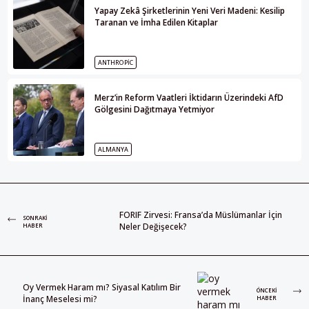
Yapay Zekâ Şirketlerinin Yeni Veri Madeni: Kesilip
Taranan ve İmha Edilen Kitaplar
ANTHROPIC
Merz’in Reform Vaatleri İktidarın Üzerindeki AfD
Gölgesini Dağıtmaya Yetmiyor
ALMANYA
FORIF Zirvesi: Fransa’da Müslümanlar İçin
SONRAKI
Neler Değişecek?
HABER
Oy Vermek Haram mı? Siyasal Katılım Bir
ÖNCEKI
İnanç Meselesi mi?
HABER