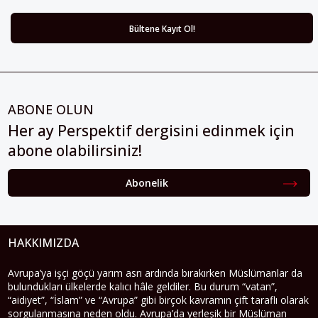
ABONE OLUN
Her ay Perspektif dergisini edinmek için
abone olabilirsiniz!
Abonelik
HAKKIMIZDA
Avrupa’ya işçi göçü yarım asrı ardında bırakırken Müslümanlar da
bulundukları ülkelerde kalıcı hâle geldiler. Bu durum “vatan”,
“aidiyet”, “İslam” ve “Avrupa” gibi birçok kavramın çift taraflı olarak
sorgulanmasına neden oldu. Avrupa’da yerleşik bir Müslüman