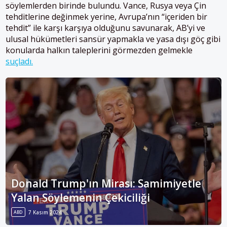
söylemlerden birinde bulundu. Vance, Rusya veya Çin
tehditlerine değinmek yerine, Avrupa’nın “içeriden bir
tehdit” ile karşı karşıya olduğunu savunarak, AB’yi ve
ulusal hükümetleri sansür yapmakla ve yasa dışı göç gibi
konularda halkın taleplerini görmezden gelmekle
suçladı.
Donald Trump'ın Mirası: Samimiyetle
Yalan Söylemenin Çekiciliği
ABD
7 Kasım 2024