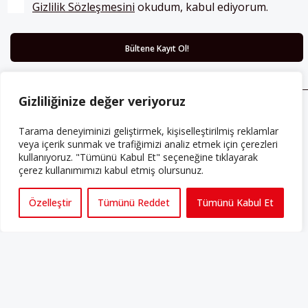
Gizlilik Sözleşmesini
 okudum, kabul ediyorum.
Gizliliğinize değer veriyoruz
ABONE OLUN
Tarama deneyiminizi geliştirmek, kişiselleştirilmiş reklamlar
Her ay Perspektif dergisini edinmek için
veya içerik sunmak ve trafiğimizi analiz etmek için çerezleri
kullanıyoruz. "Tümünü Kabul Et" seçeneğine tıklayarak
abone olabilirsiniz!
çerez kullanımımızı kabul etmiş olursunuz.
Abonelik
Özelleştir
Tümünü Reddet
Tümünü Kabul Et
HAKKIMIZDA
Avrupa’ya işçi göçü yarım asrı ardında bırakırken Müslümanlar da
bulundukları ülkelerde kalıcı hâle geldiler. Bu durum “vatan”,