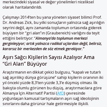
merkezindeki siyasal ve değer yönelimleri niceliksel
olarak haritalandırıldı.
Çalışmayı 2014’ten bu yana yöneten siyaset bilimci Prof.
Dr. Andreas Zick, bu yılki sonuçların yalnızca sağ aşırılığın
seyrini değil, aynı zamanda toplumun ortasında giderek
büyüyen bir “gri alan”ın (Graubereich) varlığını da teyit
ettiğini belirtiyor: “
Almanya’da toplumun merkezi
gerginleşiyor; artık yalnızca radikal uçlardan değil, belirsiz,
kararsız bir merkezden de söz etmek gerekiyor.”
Aşırı Sağcı Kişilerin Sayısı Azalıyor Ama
“Gri Alan” Büyüyor
Araştırmanın en dikkat çekici bulgusu, “kapalı ve tutarlı
sağ aşırılıkçı dünya görüşüne” sahip kişilerin oranının iki
yıl önceki yüzde 8,3’ten yüzde 3,3’e düşmüş olması. İlk
bakışta olumlu görünen bu düşüş, araştırmacılara göre
Almanya İçin Alternatif Partisi (
AfD
)
çevresinde
yoğunlaşan kamusal tartışmaların aşırı sağ ideolojinin
sınırlarını daha görünür hale getirmesiyle ilişkili.