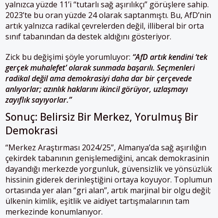
yalnızca yüzde 11’i “tutarlı sağ aşırılıkçı” görüşlere sahip.
2023’te bu oran yüzde 24 olarak saptanmıştı. Bu, AfD’nin
artık yalnızca radikal çevrelerden değil, illiberal bir orta
sınıf tabanından da destek aldığını gösteriyor.
Zick bu değişimi şöyle yorumluyor:
“AfD artık kendini ‘tek
gerçek muhalefet’ olarak sunmada başarılı. Seçmenleri
radikal değil ama demokrasiyi daha dar bir çerçevede
anlıyorlar; azınlık haklarını ikincil görüyor, uzlaşmayı
zayıflık sayıyorlar.”
Sonuç: Belirsiz Bir Merkez, Yorulmuş Bir
Demokrasi
“Merkez Araştırması 2024/25”, Almanya’da sağ aşırılığın
çekirdek tabanının genişlemediğini, ancak demokrasinin
dayandığı merkezde yorgunluk, güvensizlik ve yönsüzlük
hissinin giderek derinleştiğini ortaya koyuyor. Toplumun
ortasında yer alan “gri alan”, artık marjinal bir olgu değil;
ülkenin kimlik, eşitlik ve aidiyet tartışmalarının tam
merkezinde konumlanıyor.