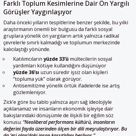
Farklı Toplum Kesimlerine Dair Ön Yargılı
Görüşler Yaygınlaşıyor
Daha önceki yılların tespitlerine benzer şekilde, bu yılki
araştırmanın önemli bir bulgusu da farklı sosyal
gruplara yönelik ön yargıların
artık yalnızca radikal
çevrelerle sınırlı kalmadığı ve
toplumun merkezinde
kalıcılaştığı yönünde.
Katılımcıların
yüzde
33’ü
mültecilerin sosyal
yardımları kötüye kullandığını düşünüyor
yüzde 36’sı
uzun süredir işsiz olan kişileri
“topluma yük” olarak görüyor.
Antisemitizme yönelik örtük ifadelerde ise artış
gözlemleniyor.
Zick’e göre bu tablo yalnızca aşırı sağ ideolojiyle
açıklanamaz ve insanların ekonomik işleyişe dair
bakışlarındaki dönüşümle de ilişkili bir eğilim söz
konusu:
“Neoliberal performans kültürü, insanların
değerini fayda üzerinden ölçen bir dili meşrulaştırıyor. Bu
da ‘gri alan’daki insan karşıtlığını besliyor.”