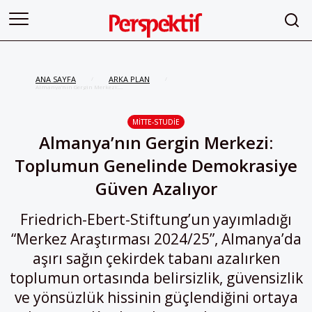
ANA SAYFA
ARKA PLAN
/
/
Almanya’nın Gergin Merkezi:
Toplumun Genelinde
Demokrasiye Güven Azalıyor
MITTE-STUDIE
Almanya’nın Gergin Merkezi:
Toplumun Genelinde Demokrasiye
Güven Azalıyor
Friedrich-Ebert-Stiftung’un yayımladığı
“Merkez Araştırması 2024/25”, Almanya’da
aşırı sağın çekirdek tabanı azalırken
toplumun ortasında belirsizlik, güvensizlik
ve yönsüzlük hissinin güçlendiğini ortaya