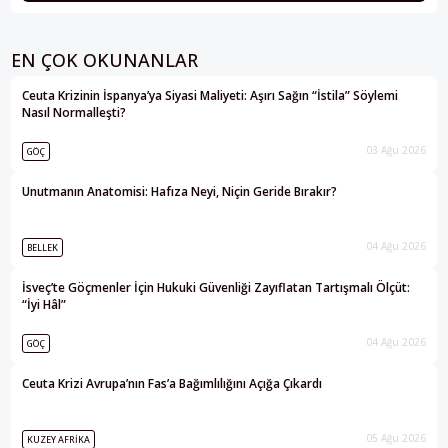
EN ÇOK OKUNANLAR
Ceuta Krizinin İspanya’ya Siyasi Maliyeti: Aşırı Sağın “İstila” Söylemi
Nasıl Normalleşti?
03 Ağu 2026
GÖÇ
Unutmanın Anatomisi: Hafıza Neyi, Niçin Geride Bırakır?
04 Ağu 2026
BELLEK
İsveç’te Göçmenler İçin Hukuki Güvenliği Zayıflatan Tartışmalı Ölçüt:
“İyi Hâl”
04 Ağu 2026
GÖÇ
Ceuta Krizi Avrupa’nın Fas’a Bağımlılığını Açığa Çıkardı
05 Ağu 2026
KUZEY AFRIKA