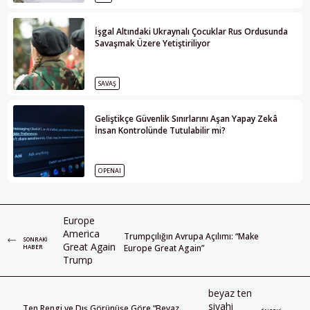
İşgal Altındaki Ukraynalı Çocuklar Rus Ordusunda
Savaşmak Üzere Yetiştiriliyor
SAVAŞ
Geliştikçe Güvenlik Sınırlarını Aşan Yapay Zekâ
İnsan Kontrolünde Tutulabilir mi?
OPENAI
Trumpçılığın Avrupa Açılımı: “Make
SONRAKI
Europe Great Again”
HABER
Ten Rengi ve Dış Görünüşe Göre “Beyaz