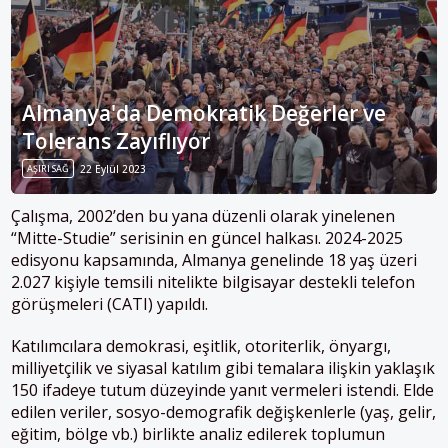
Almanya'da Demokratik Değerler ve
Tolerans Zayıflıyor
AŞIRI SAĞ
22 Eylül 2023
Çalışma, 2002’den bu yana düzenli olarak yinelenen
“Mitte-Studie” serisinin en güncel halkası. 2024-2025
edisyonu kapsamında, Almanya genelinde 18 yaş üzeri
2.027 kişiyle temsili nitelikte bilgisayar destekli telefon
görüşmeleri (CATI) yapıldı.
Katılımcılara demokrasi, eşitlik, otoriterlik, önyargı,
milliyetçilik ve siyasal katılım gibi temalara ilişkin yaklaşık
150 ifadeye tutum düzeyinde yanıt vermeleri istendi. Elde
edilen veriler, sosyo-demografik değişkenlerle (yaş, gelir,
eğitim, bölge vb.) birlikte analiz edilerek toplumun