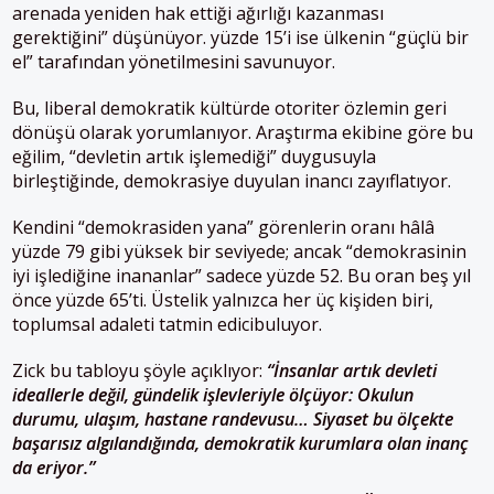
arenada yeniden hak ettiği ağırlığı kazanması
gerektiğini” düşünüyor. yüzde 15’i ise ülkenin “güçlü bir
el” tarafından yönetilmesini savunuyor.
Bu, liberal demokratik kültürde otoriter özlemin geri
dönüşü olarak yorumlanıyor. Araştırma ekibine göre bu
eğilim, “devletin artık işlemediği” duygusuyla
birleştiğinde, demokrasiye duyulan inancı zayıflatıyor.
Kendini “demokrasiden yana” görenlerin oranı hâlâ
yüzde 79 gibi yüksek bir seviyede; ancak “demokrasinin
iyi işlediğine inananlar” sadece yüzde 52. Bu oran beş yıl
önce yüzde 65’ti. Üstelik yalnızca her üç kişiden biri,
toplumsal adaleti tatmin edicibuluyor.
Zick bu tabloyu şöyle açıklıyor:
“İnsanlar artık devleti
ideallerle değil, gündelik işlevleriyle ölçüyor: Okulun
durumu, ulaşım, hastane randevusu… Siyaset bu ölçekte
başarısız algılandığında, demokratik kurumlara olan inanç
da eriyor.”