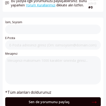
Bu yazıyla ilgili yorumunuzu paylaşabilirsiniz. Bunu
adedi
yaparken
Yorum Kurallarımızı
dikkate alın lütfen.
#0
İsim, Soyisim
E-Posta
Mesajınız
*Tüm alanları doldurunuz
Sen de yorumunu paylaş