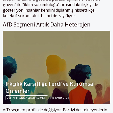
güven” ile “iklim sorumluluğu” arasındaki ilişkiyi de
gösteriyor: İnsanlar kendini dışlanmış hissettikçe,
kolektif sorumluluk bilinci de zayıflıyor.
AfD Seçmeni Artık Daha Heterojen
Irkçılık Karşıtlığı: Ferdî ve Kurumsal
Önlemler
DOSYA: "IRKÇILIĞA ELEŞTIREL BAKIŞ"
1 Temmuz 2023
AfD seçmen profili de değişiyor. Partiyi destekleyenlerin