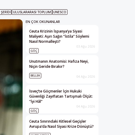
 ŞERIDI
ULUSLARARASI TOPLUM
UNESCO
EN ÇOK OKUNANLAR
Ceuta Krizinin İspanya’ya Siyasi
Maliyeti: Aşırı Sağın “İstila” Söylemi
Nasıl Normalleşti?
03 Ağu 2026
GÖÇ
Unutmanın Anatomisi: Hafıza Neyi,
Niçin Geride Bırakır?
BELLEK
04 Ağu 2026
İsveç’te Göçmenler İçin Hukuki
Güvenliği Zayıflatan Tartışmalı Ölçüt:
“İyi Hâl”
04 Ağu 2026
GÖÇ
Ceuta Sınırındaki Kitlesel Geçişler
Avrupa’da Nasıl Siyasi Krize Dönüştü?