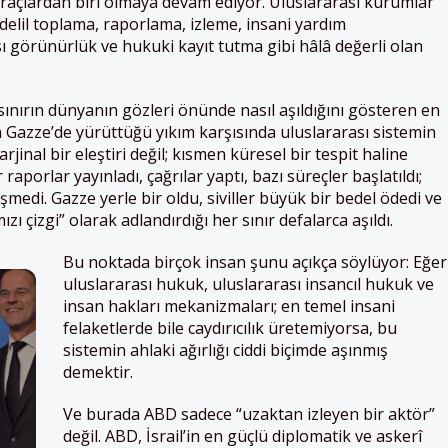
araçlardan biri olmaya devam ediyor. Uluslararası kurumlar
delil toplama, raporlama, izleme, insani yardım
 görünürlük ve hukuki kayıt tutma gibi hâlâ değerli olan
sınırın dünyanın gözleri önünde nasıl aşıldığını gösteren en
’in Gazze’de yürüttüğü yıkım karşısında uluslararası sistemin
arjinal bir eleştiri değil; kısmen küresel bir tespit haline
raporlar yayınladı, çağrılar yaptı, bazı süreçler başlatıldı;
medi. Gazze yerle bir oldu, siviller büyük bir bedel ödedi ve
ı çizgi” olarak adlandırdığı her sınır defalarca aşıldı.
Bu noktada birçok insan şunu açıkça söylüyor: Eğer
uluslararası hukuk, uluslararası insancıl hukuk ve
insan hakları mekanizmaları; en temel insani
felaketlerde bile caydırıcılık üretemiyorsa, bu
sistemin ahlaki ağırlığı ciddi biçimde aşınmış
demektir.
Ve burada ABD sadece “uzaktan izleyen bir aktör”
değil. ABD, İsrail’in en güçlü diplomatik ve askerî