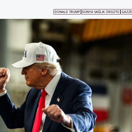
DONALD TRUMP
DÜNYA SAĞLIK ÖRGÜTÜ
GAZZE