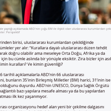
yaptığı açıklamada ABD'nin çoğu BM ile ilişkili olan uluslararası kurumlardan çeki
kler: Perspektif
inden birisi, uluslararası kurumlardan çekildiğinde
leler yer alır: “Kurallara dayalı uluslararası düzen tehdit
olarak doğru olabilir ama meseleye Orta Doğu, Afrika ya da
çin bu cümle aslında bir yönüyle eksiktir. Zira bizler için asıl
min kuralları? Ve kimin güvenliği?
 tarihli açıklamalarla ABD’nin 66 uluslararası
, bunların 35’inin Birleşmiş Milletler (BM) harici, 31’inin ise
ar olduğunu duyurdu. ABD’nin UNESCO, Dünya Sağlık Örgütü
ğlantılı bazı yapılara mesafe alması ya da bu yapılardan
atması ilk kez yaşanmıyor.
rası organizasyonu hedef alan yeni bir çekilme dalgasını