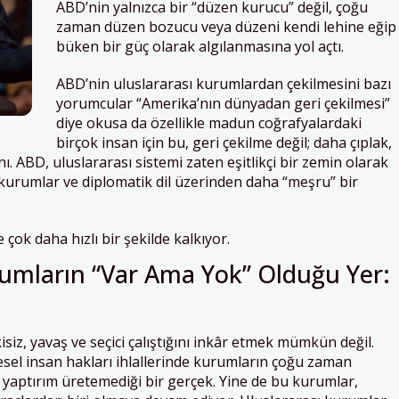
ABD’nin yalnızca bir “düzen kurucu” değil, çoğu
zaman düzen bozucu veya düzeni kendi lehine eğip
büken bir güç olarak algılanmasına yol açtı.
ABD’nin uluslararası kurumlardan çekilmesini bazı
yorumcular “Amerika’nın dünyadan geri çekilmesi”
diye okusa da özellikle madun coğrafyalardaki
birçok insan için bu, geri çekilme değil; daha çıplak,
nı. ABD, uluslararası sistemi zaten eşitlikçi bir zemin olarak
rumlar ve diplomatik dil üzerinden daha “meşru” bir
 çok daha hızlı bir şekilde kalkıyor.
rumların “Var Ama Yok” Olduğu Yer:
siz, yavaş ve seçici çalıştığını inkâr etmek mümkün değil.
tlesel insan hakları ihlallerinde kurumların çoğu zaman
 yaptırım üretemediği bir gerçek. Yine de bu kurumlar,