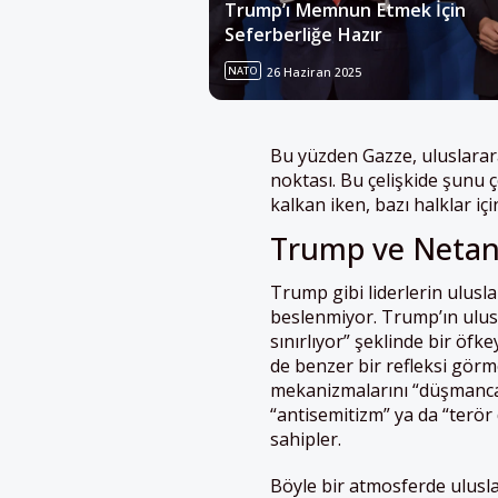
Trump’ı Memnun Etmek İçin
Seferberliğe Hazır
NATO
26 Haziran 2025
Bu yüzden Gazze, uluslarara
noktası. Bu çelişkide şunu ç
kalkan iken, bazı halklar i
Trump ve Netany
Trump gibi liderlerin ulusl
beslenmiyor. Trump’ın ulusl
sınırlıyor” şeklinde bir öfk
de benzer bir refleksi gö
mekanizmalarını “düşmanca” 
“antisemitizm” ya da “terör d
sahipler.
Böyle bir atmosferde ulusla