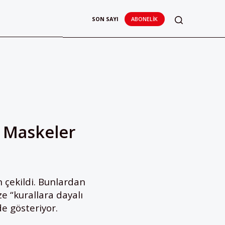
SON SAYI
ABONELIK
, Maskeler
 çekildi. Bunlardan
ze “kurallara dayalı
de gösteriyor.