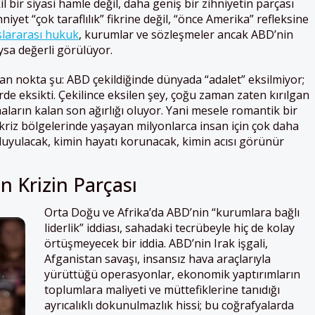
l bir siyasi hamle değil, daha geniş bir zihniyetin parçası
iyet “çok taraflılık” fikrine değil, “önce Amerika” refleksine
slararası hukuk
, kurumlar ve sözleşmeler ancak ABD’nin
ysa değerli görülüyor.
lan nokta şu: ABD çekildiğinde dünyada “adalet” eksilmiyor;
de eksikti. Çekilince eksilen şey, çoğu zaman zaten kırılgan
ların kalan son ağırlığı oluyor. Yani mesele romantik bir
kriz bölgelerinde yaşayan milyonlarca insan için çok daha
duyulacak, kimin hayatı korunacak, kimin acısı görünür
 Krizin Parçası
Orta Doğu ve Afrika’da ABD’nin “kurumlara bağlı
liderlik” iddiası, sahadaki tecrübeyle hiç de kolay
örtüşmeyecek bir iddia. ABD’nin Irak işgali,
Afganistan savaşı, insansız hava araçlarıyla
yürüttüğü operasyonlar, ekonomik yaptırımların
toplumlara maliyeti ve müttefiklerine tanıdığı
ayrıcalıklı dokunulmazlık hissi; bu coğrafyalarda