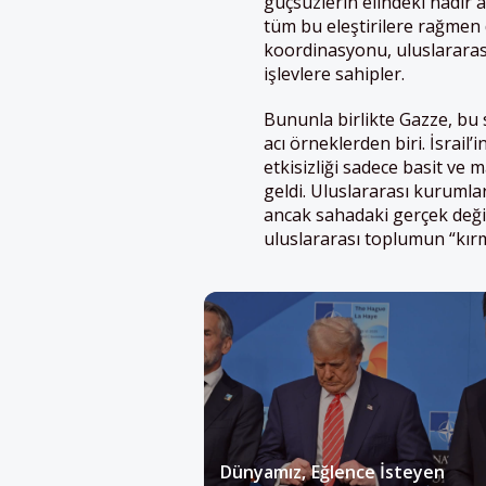
güçsüzlerin elindeki nadir 
tüm bu eleştirilere rağmen 
koordinasyonu, uluslararası
işlevlere sahipler.
Bununla birlikte Gazze, bu 
acı örneklerden biri. İsrail
etkisizliği sadece basit ve m
geldi. Uluslararası kurumlar 
ancak sahadaki gerçek değiş
uluslararası toplumun “kırmız
Dünyamız, Eğlence İsteyen