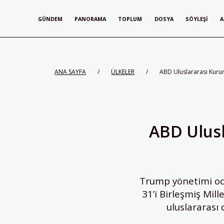
GÜNDEM
PANORAMA
TOPLUM
DOSYA
SÖYLEŞI
A
ANA SAYFA
/
ÜLKELER
/
ABD Uluslararası Kuru
ABD Ulusl
Trump yönetimi oca
31’i Birleşmiş Mill
uluslararası 