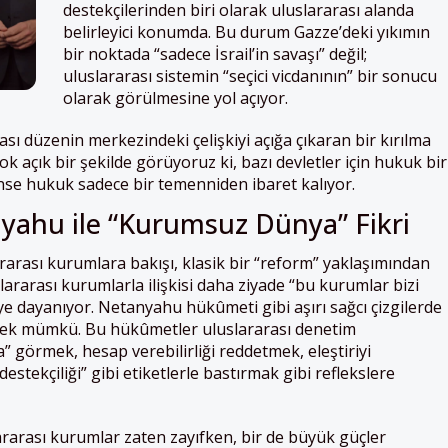
destekçilerinden biri olarak uluslararası alanda
belirleyici konumda. Bu durum Gazze’deki yıkımın
bir noktada “sadece İsrail’in savaşı” değil;
uluslararası sistemin “seçici vicdanının” bir sonucu
olarak görülmesine yol açıyor.
sı düzenin merkezindeki çelişkiyi açığa çıkaran bir kırılma
ok açık bir şekilde görüyoruz ki, bazı devletler için hukuk bir
çinse hukuk sadece bir temenniden ibaret kalıyor.
ahu ile “Kurumsuz Dünya” Fikri
ararası kurumlara bakışı, klasik bir “reform” yaklaşımından
ararası kurumlarla ilişkisi daha ziyade “bu kurumlar bizi
eye dayanıyor. Netanyahu hükûmeti gibi aşırı sağcı çizgilerde
rmek mümkü. Bu hükûmetler uluslararası denetim
görmek, hesap verebilirliği reddetmek, eleştiriyi
estekçiliği” gibi etiketlerle bastırmak gibi reflekslere
rarası kurumlar zaten zayıfken, bir de büyük güçler