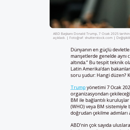
ABD Başkanı Donald Trump, 7 Ocak 2025 tarihinde 
açıkladı. | Fotoğraf: shutterstock.com | Değişikli
Dünyanın en güçlü devletler
manşetlerde genelde aynı cüm
altında.” Bu tespit teknik 
Latin Amerika’dan bakanlar i
soru şudur: Hangi düzen? Ki
Trump
yönetimi 7 Ocak 2026
organizasyondan çekileceğini
BM ile bağlantılı kuruluşl
(WHO) veya BM sistemiyle ba
doğrudan çekilme adımları 
ABD’nin çok sayıda uluslara