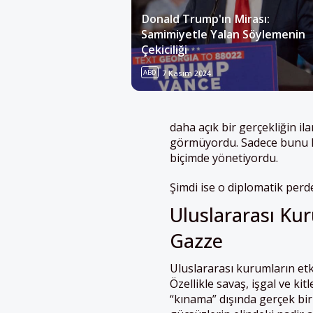
Donald Trump'ın Mirası:
Samimiyetle Yalan Söylemenin
Çekiciliği
ABD
7 Kasım 2024
daha açık bir gerçekliğin ila
görmüyordu. Sadece bunu ku
biçimde yönetiyordu.
Şimdi ise o diplomatik perde
Uluslararası Ku
Gazze
Uluslararası kurumların etki
Özellikle savaş, işgal ve ki
“kınama” dışında gerçek bir