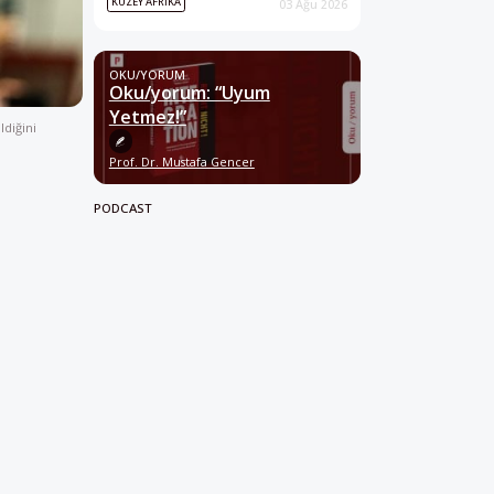
KUZEY AFRIKA
03 Ağu 2026
OKU/YORUM
Oku/yorum: “Uyum
Yetmez!”
ldiğini
Prof. Dr. Mustafa Gencer
PODCAST