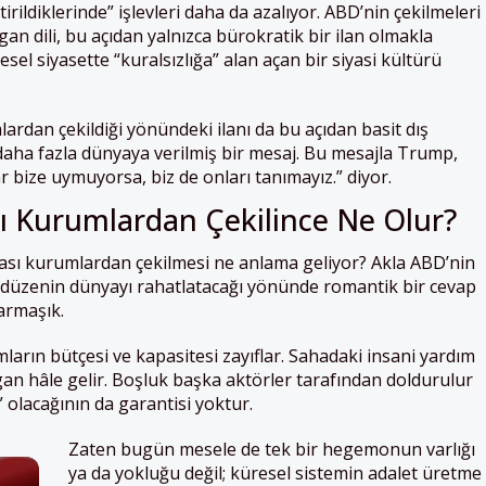
irildiklerinde” işlevleri daha da azalıyor. ABD’nin çekilmeleri
an dili, bu açıdan yalnızca bürokratik bir ilan olmakla
el siyasette “kuralsızlığa” alan açan bir siyasi kültürü
ardan çekildiği yönündeki ilanı da bu açıdan basit dış
 daha fazla dünyaya verilmiş bir mesaj. Bu mesajla Trump,
r bize uymuyorsa, biz de onları tanımayız.” diyor.
ı Kurumlardan Çekilince Ne Olur?
rası kurumlardan çekilmesi ne anlama geliyor? Akla ABD’nin
ası düzenin dünyayı rahatlatacağı yönünde romantik bir cevap
armaşık.
ların bütçesi ve kapasitesi zayıflar. Sahadaki insani yardım
an hâle gelir. Boşluk başka aktörler tarafından doldurulur
 olacağının da garantisi yoktur.
Zaten bugün mesele de tek bir hegemonun varlığı
ya da yokluğu değil; küresel sistemin adalet üretme