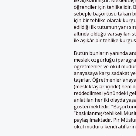
ile açıklanmıştır. Meslektaş
öğrenciler için tehlikelidi
sebeple başörtüsü takan bir
için bir tehlike olarak ku
edildiği ilk tutumun yanı sı
altında olduğu varsayılan s
ile aşikâr bir tehlike kurg
Bütün bunların yanında ana
meslek özgürlüğü (paragra
öğretmenler ve okul müdürü
anayasaya karşı sadakat ye
taşırlar. Öğretmenler anay
(meslektaşlar içinde) hem 
reddedilmesi yönündeki gele
anlatılan her iki olayda yaş
göstermektedir: “Başörtünü ç
“baskılanmış/tehlikeli Müsl
paylaşılmaktadır. Pir Müslü
okul müdürü kendi atıflarını