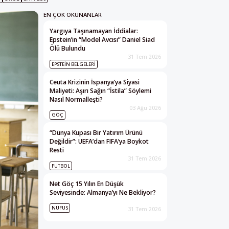
EN ÇOK OKUNANLAR
Yargıya Taşınamayan İddialar:
Epstein’in “Model Avcısı” Daniel Siad
Ölü Bulundu
31 Tem 2026
EPSTEIN BELGELERI
Ceuta Krizinin İspanya’ya Siyasi
Maliyeti: Aşırı Sağın “İstila” Söylemi
Nasıl Normalleşti?
03 Ağu 2026
GÖÇ
“Dünya Kupası Bir Yatırım Ürünü
Değildir”: UEFA’dan FIFA’ya Boykot
Resti
31 Tem 2026
FUTBOL
Net Göç 15 Yılın En Düşük
Seviyesinde: Almanya’yı Ne Bekliyor?
NÜFUS
31 Tem 2026