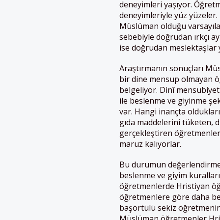
deneyimleri yaşıyor. Öğret
deneyimleriyle yüz yüzeler
Müslüman olduğu varsayıla
sebebiyle doğrudan ırkçı ay
ise doğrudan meslektaşlar ya
Araştırmanın sonuçları Mü
bir dine mensup olmayan öğ
belgeliyor. Dinî mensubiyeti
ile beslenme ve giyinme şek
var. Hangi inançta oldukla
gıda maddelerini tüketen, d
gerçekleştiren öğretmenle
maruz kalıyorlar.
Bu durumun değerlendirmesi y
beslenme ve giyim kurallar
öğretmenlerde Hristiyan ö
öğretmenlere göre daha beli
başörtülü sekiz öğretmenin
Müslüman öğretmenler Hris