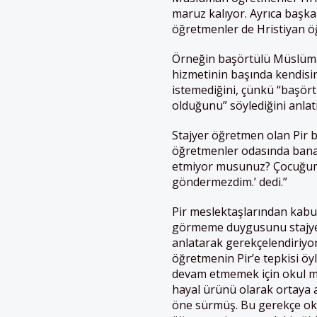
maruz kalıyor. Ayrıca başk
öğretmenler de Hristiyan öğ
Örneğin başörtülü Müslüman
hizmetinin başında kendisi
istemediğini, çünkü “başör
olduğunu” söylediğini anlat
Stajyer öğretmen olan Pir b
öğretmenler odasında bana: 
etmiyor musunuz? Çocuğumu 
göndermezdim.’ dedi.”
Pir meslektaşlarından kabul
görmeme duygusunu stajyerl
anlatarak gerekçelendiriyor
öğretmenin Pir’e tepkisi öy
devam etmemek için okul m
hayal ürünü olarak ortaya at
öne sürmüş. Bu gerekçe ok