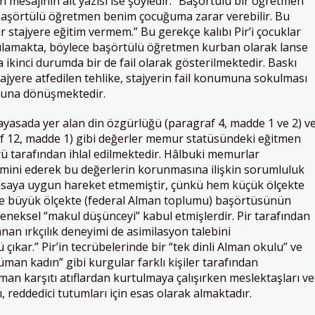
ın mesajının alt yazısı ise şöyledir: “Başörtülü bir öğretmen
r. Başörtülü öğretmen benim çocuğuma zarar verebilir. Bu
 stajyere eğitim vermem.” Bu gerekçe kalıbı Pir’i çocuklar
rgulamakta, böylece başörtülü öğretmen kurban olarak lanse
ra ikinci durumda bir de fail olarak gösterilmektedir. Baskı
tajyere atfedilen tehlike, stajyerin fail konumuna sokulması
usuna dönüşmektedir.
yasada yer alan din özgürlüğü (paragraf 4, madde 1 ve 2) v
f 12, madde 1) gibi değerler memur statüsündeki eğitmen
 tarafından ihlal edilmektedir. Hâlbuki memurlar
mini ederek bu değerlerin korunmasına ilişkin sorumluluk
asaya uygun hareket etmemiştir, çünkü hem küçük ölçekte
de büyük ölçekte (federal Alman toplumu) başörtüsünün
neksel “makul düşünceyi” kabul etmişlerdir. Pir tarafından
anan ırkçılık deneyimi de asimilasyon talebini
ıkar.” Pir’in tecrübelerinde bir “tek dinli Alman okulu” ve
üman kadın” gibi kurgular farklı kişiler tarafından
man karşıtı atıflardan kurtulmaya çalışırken meslektaşları ve
, reddedici tutumları için esas olarak almaktadır.