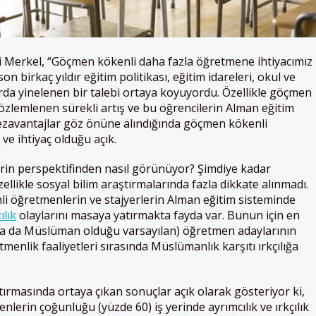
 Merkel, “Göçmen kökenli daha fazla öğretmene ihtiyacımız
n birkaç yıldır eğitim politikası, eğitim idareleri, okul ve
larda yinelenen bir talebi ortaya koyuyordu. Özellikle göçmen
özlemlenen sürekli artış ve bu öğrencilerin Alman eğitim
dezavantajlar göz önüne alındığında göçmen kökenli
ve ihtiyaç olduğu açık.
in perspektifinden nasıl görünüyor? Şimdiye kadar
ellikle sosyal bilim araştırmalarında fazla dikkate alınmadı.
 öğretmenlerin ve stajyerlerin Alman eğitim sisteminde
ılık
olaylarını masaya yatırmakta fayda var. Bunun için en
a da Müslüman olduğu varsayılan) öğretmen adaylarının
menlik faaliyetleri sırasında Müslümanlık karşıtı ırkçılığa
tırmasında ortaya çıkan sonuçlar açık olarak gösteriyor ki,
lerin çoğunluğu (yüzde 60) iş yerinde ayrımcılık ve ırkçılık