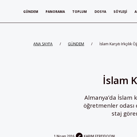
GÜNDEM
PANORAMA
TOPLUM
DOSYA
SÖYLEŞI
A
ANA SAYFA
/
GÜNDEM
/
İslam Karşıtı Irkçılı
İslam K
Almanya’da İslam ka
öğretmenler odası 
staj göre
1 Nisan 2016
KARIM FEREIDOONI