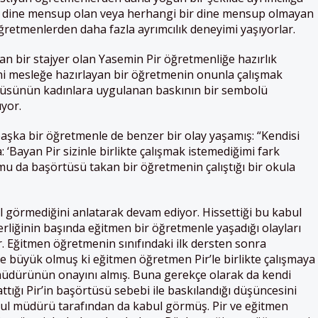
a dine mensup olan veya herhangi bir dine mensup olmayan
retmenlerden daha fazla ayrımcılık deneyimi yaşıyorlar.
 bir stajyer olan Yasemin Pir öğretmenliğe hazırlık
ni mesleğe hazırlayan bir öğretmenin onunla çalışmak
tüsünün kadınlara uygulanan baskının bir sembolü
ıyor.
aşka bir öğretmenle de benzer bir olay yaşamış: “Kendisi
‘Bayan Pir sizinle birlikte çalışmak istemediğimi fark
da başörtüsü takan bir öğretmenin çalıştığı bir okula
 görmediğini anlatarak devam ediyor. Hissettiği bu kabul
iğinin başında eğitmen bir öğretmenle yaşadığı olayları
. Eğitmen öğretmenin sınıfındaki ilk dersten sonra
le büyük olmuş ki eğitmen öğretmen Pir’le birlikte çalışmaya
üdürünün onayını almış. Buna gerekçe olarak da kendi
tığı Pir’in başörtüsü sebebi ile baskılandığı düşüncesini
ul müdürü tarafından da kabul görmüş. Pir ve eğitmen