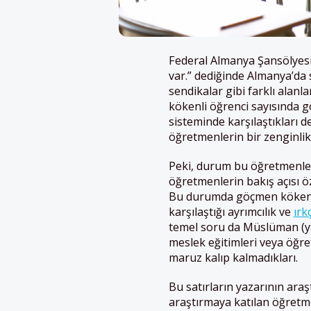
Federal Almanya Şansölyesi
var.” dediğinde Almanya’da so
sendikalar gibi farklı alan
kökenli öğrenci sayısında g
sisteminde karşılaştıkları 
öğretmenlerin bir zenginlik 
Peki, durum bu öğretmenler
öğretmenlerin bakış açısı öz
Bu durumda göçmen kökenli
karşılaştığı ayrımcılık ve
ırkç
temel soru da Müslüman (y
meslek eğitimleri veya öğret
maruz kalıp kalmadıkları.
Bu satırların yazarının araş
araştırmaya katılan öğretmen