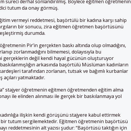
im süreci derhal sonlandırılmış. Böylece eğitmen öğretmenin
dedici tutum da onay görmüş.
itim vermeyi reddetmesi, başörtülü bir kadına karşı sahip
n yargıların bir sonucu, zira eğitmen öğretmen başörtüsünü
deşleştirmiş durumda.
öğretmenin Pir’in gerçekten baskı altında olup olmadığını,
lanıp zorlanmadığını bilmemesi, dolayısıyla bu
i gerçeklerin değil kendi hayal gücünün oluşturuyor
n baskılanmışlığın arkasında başörtülü Müslüman kadınların
 kardeşleri tarafından zorlanan, tutsak ve bağımlı kurbanlar
 açıları yatmaktadır.
a” stajyer öğretmenin eğitmen öğretmenden eğitim alma
yı ile elinden alınması ile gerçek bir baskılanmaya yol
dınlığa ilişkin kendi görüşünü stajyere kabul ettirmek
rkçı bir tutum sergilemektedir. Eğitmen öğretmenin başörtüsü
mayı reddetmesinin alt yazısı şudur: “Başörtüsü taktığın için