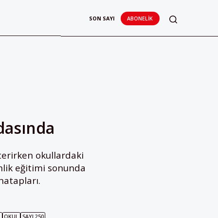
SON SAYI
ABONELIK
Odasında
terirken okullardaki
lik eğitimi sonunda
hatapları.
N
OKUL
SAYI 250