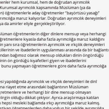
menler hem kurumsal, hem de doğrudan ayrımcılık
. Kurumsal ayrımcılık kapsamında Müslüman (ya da
n) öğretmenlerle aday öğretmenler “başörtüsü yasağı”
rımcılığa maruz kalıyorlar. Doğrudan ayrımcılık deneyimleri
 da amirler eliyle gerçekleştiriliyor.
slüman öğretmenlerin diğer dinlere mensup veya herhangi
retmenlere kıyasla daha fazla ayrımcılığa maruz kaldığını
n yanı sıra öğretmenlerin ayrımcılık ve ırkçılık deneyimleri
illerinin ve ibadetlerin uygulanması arasında da bir bağlantı
rından bağımsız olarak mensup oldukları dinin öngördüğü
inin ön gördüğü kıyafetleri giyen ve ibadetlerini
r bunu yapmayan öğretmenlere göre daha fazla ayrımcılığa
apıldığında ayrımcılık ve ırkçılık deneyimleri ile dinî
ına riayet etme arasındaki bağlantının Müslüman
ğretmenlere ve herhangi bir dine mensup olmayan
rgin olduğu dikkat çekiyor. Ayrıca araştırmaya katılan
 hepsi mesleki bağlamda ırkçı ayrımcılığa maruz kalmış.
tiyan öğretmenlerden daha yoğun bir şekilde ayrımcılığa