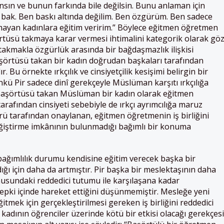
ınsın ve bunun farkında bile değilsin. Bunu anlaman için
r bak. Ben baskı altında değilim. Ben özgürüm. Ben sadece
lmayan kadınlara eğitim veririm.” Böylece eğitmen öğretmen
şörtüsü takmaya karar vermesi ihtimalini kategorik olarak gö
akmakla özgürlük arasında bir bağdaşmazlık ilişkisi
örtüsü takan bir kadın doğrudan başkaları tarafından
. Bu örnekte ırkçılık ve cinsiyetçilik kesişimi belirgin bir
nkü Pir sadece dinî gerekçeyle Müslüman karşıtı ırkçılığa
aşörtüsü takan Müslüman bir kadın olarak eğitmen
afından cinsiyeti sebebiyle de ırkçı ayrımcılığa maruz
ü tarafından onaylanan, eğitmen öğretmenin iş birliğini
ğiştirme imkânının bulunmadığı bağımlı bir konuma
bağımlılık durumu kendisine eğitim verecek başka bir
 için daha da artmıştır. Pir başka bir meslektaşının daha
usundaki reddedici tutumu ile karşılaşana kadar
tepki içinde hareket ettiğini düşünmemiştir. Mesleğe yeni
tmek için gerçekleştirilmesi gereken iş birliğini reddedici
kadının öğrenciler üzerinde kötü bir etkisi olacağı gerekçesi