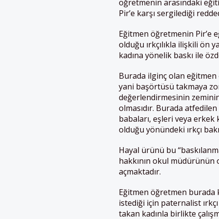
öğretmenin arasındaki eğit
Pir’e karşı sergilediği red
Eğitmen öğretmenin Pir’e eğ
olduğu ırkçılıkla ilişkili ö
kadına yönelik baskı ile öz
Burada ilginç olan eğitmen 
yani başörtüsü takmaya zor
değerlendirmesinin zeminin
olmasıdır. Burada atfedile
babaları, eşleri veya erkek
olduğu yönündeki ırkçı bakış
Hayal ürünü bu “baskılanm
hakkının okul müdürünün ona
açmaktadır.
Eğitmen öğretmen burada ka
istediği için paternalist ı
takan kadınla birlikte çalış