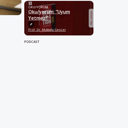
OKU/YORUM
Oku/yorum: “Uyum
Yetmez!”
Prof. Dr. Mustafa Gencer
PODCAST