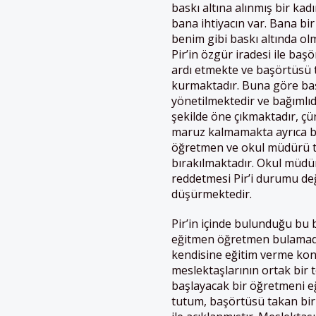
baskı altına alınmış bir kad
bana ihtiyacın var. Bana bi
benim gibi baskı altında o
Pir’in özgür iradesi ile ba
ardı etmekte ve başörtüsü t
kurmaktadır. Buna göre baş
yönetilmektedir ve bağımlıdır
şekilde öne çıkmaktadır, çü
maruz kalmamakta ayrıca b
öğretmen ve okul müdürü tar
bırakılmaktadır. Okul müdür
reddetmesi Pir’i durumu de
düşürmektedir.
Pir’in içinde bulunduğu bu 
eğitmen öğretmen bulamadığı
kendisine eğitim verme kon
meslektaşlarının ortak bir 
başlayacak bir öğretmeni eği
tutum, başörtüsü takan bir 