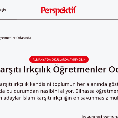
RŞIV
k Öğretmenler Odasında
ALMANYA'DA OKULLARDA AYRIMCILIK
arşıtı Irkçılık Öğretmenler 
rşıtı ırkçılık kendisini toplumun her alanında gös
da bu durumdan nasibini alıyor. Bilhassa öğretmen
n adaylar İslam karşıtı ırkçılığın en savunmasız mu
İSLAMOFOBI
ÖĞRETME