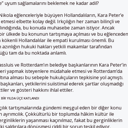
e” uyum sağlamalarını beklemek ne kadar adil?
Nikola eğlenceleriyle büyüyen Hollandalıların, Kara Peter’e
 etmesi elbette kolay değil. Irkçılığın her zaman bilinçli ve
 alındığında, bu konuda muhasebe zaman istiyor. Ancak
bir ülkede bu konunun tartışmaya açılması ve bu eğlencede
 kökenli Hollandalılar ile empati kurulması önemli. Bu
n azınlığın hukuki hakları yetkili makamlar tarafından
üğü tam da bu noktada anlamlı.
ssluis ve Rotterdam’ın belediye başkanlarının Kara Peter’in
österi yapmak isteyenlere müdahale etmesi ve Rotterdam’da
ltına alması bu sebeple hukukçuların tepkisine yol açmıştı.
aşkanları, yetkilerini suiistimal ederek şartlar oluşmadığı
iler ve gösteri hakkını ihlal ettiler.
BIR YILDA ÜÇE KATLANDI
kçılık tartışmalarında gündemi meşgul eden bir diğer konu
ayrımcılık. Çokkültürlü bir toplumda hâkim kültür ile
erginliklerin yaşanması kaçınılmaz, fakat bu gerginliklerin
ki saldırılara dönüşmesi ciddi bir sorun teşkil ediyor.