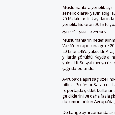
Müslümanlara yönelik ayrım
senelik olarak yayınladığı 
2016’daki polis kayıtlarınd
yönelik. Bu oran 2015’te yü
AŞIRI SAĞCI ŞIDDET OLAYLARI ARTTI
Müslümanların hedef alınma
Vakfı’nın raporuna göre 2011
2015’te 245’e yükseldi. Araş
yıllarda görüldü. Kayda alına
yükseldi. Sosyal medya üzer
çağrıda bulundu.
Avrupa’da aşırı sağ üzerin
bilimci Profesör Sarah de 
röportajda şiddet kullanan a
geldiklerini ve daha fazla ş
durumun bütün Avrupa’da gö
De Lange aynı zamanda aşırı