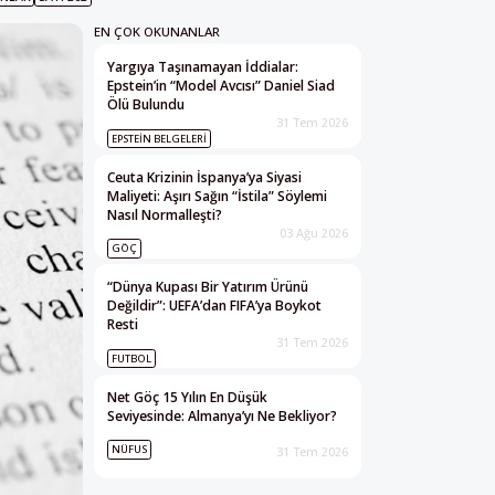
EN ÇOK OKUNANLAR
Yargıya Taşınamayan İddialar:
Epstein’in “Model Avcısı” Daniel Siad
Ölü Bulundu
31 Tem 2026
EPSTEIN BELGELERI
Ceuta Krizinin İspanya’ya Siyasi
Maliyeti: Aşırı Sağın “İstila” Söylemi
Nasıl Normalleşti?
03 Ağu 2026
GÖÇ
“Dünya Kupası Bir Yatırım Ürünü
Değildir”: UEFA’dan FIFA’ya Boykot
Resti
31 Tem 2026
FUTBOL
Net Göç 15 Yılın En Düşük
Seviyesinde: Almanya’yı Ne Bekliyor?
NÜFUS
31 Tem 2026