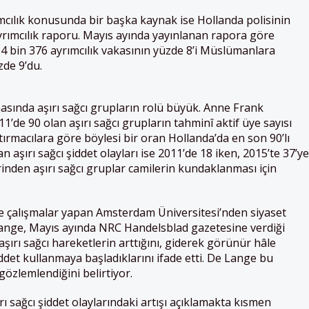
cılık konusunda bir başka kaynak ise Hollanda polisinin
ayrımcılık raporu. Mayıs ayında yayınlanan rapora göre
a 4 bin 376 ayrımcılık vakasının yüzde 8’i Müslümanlara
zde 9’du.
sında aşırı sağcı grupların rolü büyük. Anne Frank
’de 90 olan aşırı sağcı grupların tahminî aktif üye sayısı
tırmacılara göre böylesi bir oran Hollanda’da en son 90’lı
n aşırı sağcı şiddet olayları ise 2011’de 18 iken, 2015’te 37’ye
inden aşırı sağcı gruplar camilerin kundaklanması için
de çalışmalar yapan Amsterdam Üniversitesi’nden siyaset
Lange, Mayıs ayında NRC Handelsblad gazetesine verdiği
şırı sağcı hareketlerin arttığını, giderek görünür hâle
iddet kullanmaya başladıklarını ifade etti. De Lange bu
zlemlendiğini belirtiyor.
 sağcı şiddet olaylarındaki artışı açıklamakta kısmen