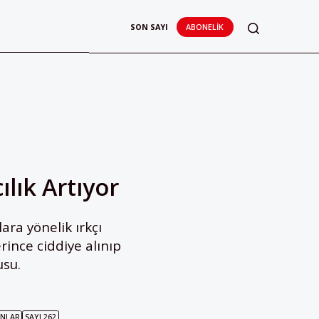
SON SAYI
ABONELIK
lık Artıyor
ara yönelik ırkçı
rince ciddiye alınıp
usu.
NLAR
SAYI 262