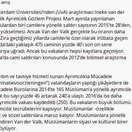
 ARTIŞ
terdam Üniversitesi’nden (UvA) araştırmacı Ineke van der
ik Ayrımcılık Gözlem Projesi. Mart ayında yayınlanan
lardan biri camilere yönelik saldırı sayısının 2015’te 28’den,
e yükselmesi. Ancak Van der Valk gerçekte bu oranın daha
ira geçtiğimiz yıllarda camilerle özel olarak irtibata geçen
da’daki yaklaşık 475 caminin yüzde 40’ı son on sene
dırıya uğradı. Ancak bu vakaların hepsi kayıtlara geçmiyor.
a’da cami saldırıları konusunda 2012’de bilimsel araştırma
dım ve tavsiye hizmeti sunan Ayrımcılıkla Mücadele
iminatievoorzieningen”) vatandaşların yaptığı şikâyetlere de
ücadele Bürolarına 2014’te 165 Müslüman’a yönelik ayrımcılık
te bu sayı yüzde 45 artarak 240’a ulaştı. 2016’da ise daha
rımcılık vakası kaydedildi (250). Bu vakaların büyük bölümü
mcılık tecrübelerini kapsıyor. Müslümanlar -özellikle
 ve sözel saldırılara maruz kalıyor. Müslümanlara yönelik
endiren Van der Valk, Müslümanların siyasi ve kültürel birer
söylüyor.