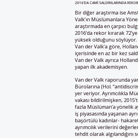
2016’DA CAMI SALDIRILARINDA REKOR
Bir diğer araştırma ise Ams
Valk’ın Müslümanlara Yönel
araştırmada en çarpıcı bulgu
2016’da rekor kırarak 72’y
yüksek olduğunu söylüyor. Z
Van der Valk’a göre, Hollan
içerisinde en az bir kez sal
Van der Valk ayrıca Holland
yapan ilk akademisyen.
Van der Valk raporunda yar
Bürolarına (Hol. “antidiscr
yer veriyor. Ayrımcılıkla M
vakası bildirilmişken, 2015’
fazla Müslüman’a yönelik ay
iş piyasasında yaşanan ayrı
başörtülü kadınlar- hakaret
ayrımcılık verilerini değerl
tehdit olarak algılandığını 