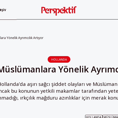
RŞIV
ra Yönelik Ayrımcılık Artıyor
HOLLANDA
Müslümanlara Yönelik Ayrımcı
llanda’da aşırı sağcı şiddet olayları ve Müslümanl
 Ancak bu konunun yetkili makamlar tarafından yete
nmadığı, ırkçılık mağduru azınlıklar için merak kon
HOLLANDA
MÜSLÜMA