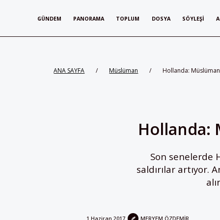
GÜNDEM
PANORAMA
TOPLUM
DOSYA
SÖYLEŞI
A
ANA SAYFA
/
Müslüman
/
Hollanda: Müslümanla
Hollanda: 
Son senelerde Ho
saldırılar artıyor.
alı
1 Haziran 2017
MERYEM ÖZDEMIR