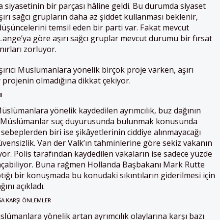
a siyasetinin bir parçası hâline geldi. Bu durumda siyaset
şırı sağcı grupların daha az şiddet kullanması beklenir,
şüncelerini temsil eden bir parti var. Fakat mevcut
ange’ya göre aşırı sağcı gruplar mevcut durumu bir fırsat
nırları zorluyor.
şırıcı Müslümanlara yönelik birçok proje varken, aşırı
r projenin olmadığına dikkat çekiyor.
I
üslümanlara yönelik kaydedilen ayrımcılık, buz dağının
ra Müslümanlar suç duyurusunda bulunmak konusunda
sebeplerden biri ise şikâyetlerinin ciddiye alınmayacağı
üvensizlik. Van der Valk’ın tahminlerine göre sekiz vakanın
nıyor. Polis tarafından kaydedilen vakaların ise sadece yüzde
 açabiliyor. Buna rağmen Hollanda Başbakanı Mark Rutte
ptığı bir konuşmada bu konudaki sıkıntıların giderilmesi için
ını açıkladı.
A KARŞI ÖNLEMLER
slümanlara yönelik artan ayrımcılık olaylarına karşı bazı