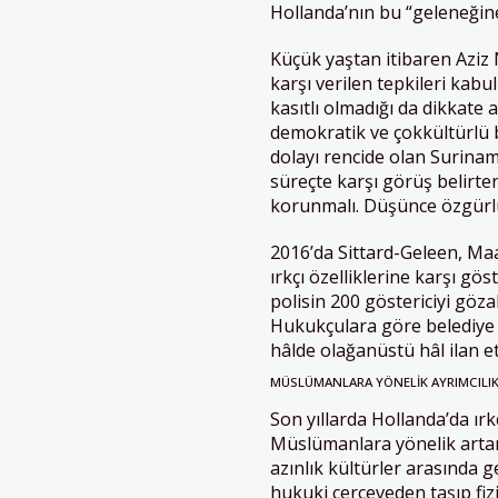
Hollanda’nın bu “geleneğin
Küçük yaştan itibaren Aziz 
karşı verilen tepkileri kabul
kasıtlı olmadığı da dikkate
demokratik ve çokkültürlü 
dolayı rencide olan Surinam
süreçte karşı görüş belirte
korunmalı. Düşünce özgürl
2016’da Sittard-Geleen, Maa
ırkçı özelliklerine karşı g
polisin 200 göstericiyi göza
Hukukçulara göre belediye b
hâlde olağanüstü hâl ilan ett
MÜSLÜMANLARA YÖNELIK AYRIMCILIK 
Son yıllarda Hollanda’da ır
Müslümanlara yönelik artan 
azınlık kültürler arasında g
hukuki çerçeveden taşıp fizi