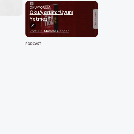
OKU/YORUM
Oku/yorum: “Uyum
Yetmez!”
Prof. Dr. Mustafa Gencer
PODCAST