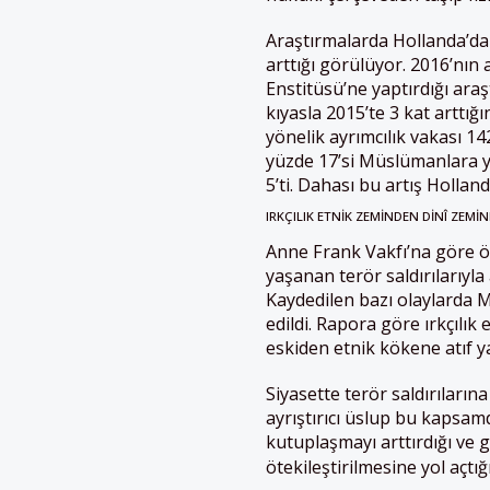
Araştırmalarda Hollanda’da
arttığı görülüyor. 2016’nın
Enstitüsü’ne yaptırdığı araş
kıyasla 2015’te 3 kat arttı
yönelik ayrımcılık vakası 14
yüzde 17’si Müslümanlara y
5’ti. Dahası bu artış Holla
IRKÇILIK ETNIK ZEMINDEN DINÎ ZEMIN
Anne Frank Vakfı’na göre öz
yaşanan terör saldırılarıyla 
Kaydedilen bazı olaylarda M
edildi. Rapora göre ırkçılık
eskiden etnik kökene atıf yap
Siyasette terör saldırıların
ayrıştırıcı üslup bu kaps
kutuplaşmayı arttırdığı ve 
ötekileştirilmesine yol açtığ