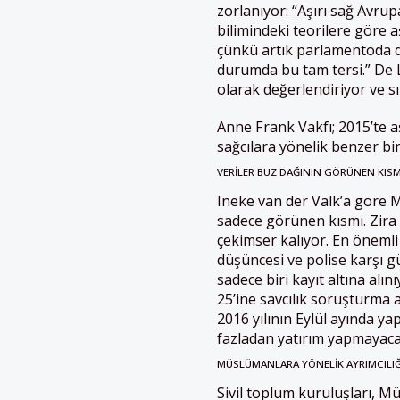
zorlanıyor: “Aşırı sağ Avrup
bilimindeki teorilere göre a
çünkü artık parlamentoda dü
durumda bu tam tersi.” De L
olarak değerlendiriyor ve sı
Anne Frank Vakfı; 2015’te a
sağcılara yönelik benzer bi
VERILER BUZ DAĞININ GÖRÜNEN KISM
Ineke van der Valk’a göre M
sadece görünen kısmı. Zi
çekimser kalıyor. En önemli 
düşüncesi ve polise karşı g
sadece biri kayıt altına alı
25’ine savcılık soruşturma
2016 yılının Eylül ayında ya
fazladan yatırım yapmayacağ
MÜSLÜMANLARA YÖNELIK AYRIMCILIĞ
Sivil toplum kuruluşları, Mü