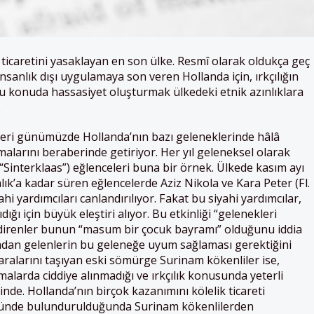
 ticaretini yasaklayan en son ülke. Resmî olarak oldukça geç
 insanlık dışı uygulamaya son veren Hollanda için, ırkçılığın
konuda hassasiyet oluşturmak ülkedeki etnik azınlıklara
.
leri günümüzde Hollanda’nın bazı geleneklerinde hâlâ
malarını beraberinde getiriyor. Her yıl geleneksel olarak
 “Sinterklaas”) eğlenceleri buna bir örnek. Ülkede kasım ayı
lık’a kadar süren eğlencelerde Aziz Nikola ve Kara Peter (Fl.
hi yardımcıları canlandırılıyor. Fakat bu siyahi yardımcılar,
dığı için büyük eleştiri alıyor. Bu etkinliği “gelenekleri
direnler bunun “masum bir çocuk bayramı” olduğunu iddia
adan gelenlerin bu geleneğe uyum sağlaması gerektiğini
yaralarını taşıyan eski sömürge Surinam kökenliler ise,
malarda ciddiye alınmadığı ve ırkçılık konusunda yeterli
inde. Hollanda’nın birçok kazanımını kölelik ticareti
nünde bulundurulduğunda Surinam kökenlilerden