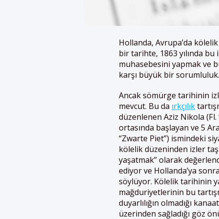
Hollanda, Avrupa’da kölelik
bir tarihte, 1863 yılında bu
muhasebesini yapmak ve bu 
karşı büyük bir sorumluluk
Ancak sömürge tarihinin iz
mevcut. Bu da
ırkçılık
tartış
düzenlenen Aziz Nikola (Fl.
ortasında başlayan ve 5 Ara
“Zwarte Piet”) ismindeki siya
kölelik düzeninden izler taşı
yaşatmak” olarak değerlen
ediyor ve Hollanda’ya sonr
söylüyor. Kölelik tarihinin 
mağduriyetlerinin bu tartış
duyarlılığın olmadığı kanaat
üzerinden sağladığı göz ö