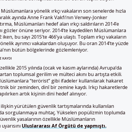
 Müslümanlara yönelik ırkçı vakaların son senelerde hızla
 aralık ayında Anne Frank Vakfı’nın Verwey-Jonker
tırma, Müslümanları hedef alan ırkçı saldırıların 2014’e
ğını gözler önüne seriyor. 2014’te kaydedilen Müslümanlara
2 iken, bu sayı 2015’te 466’ya ulaştı. Toplam ırkçı vakaların
önelik ayrımcı vakalardan oluşuyor. Bu oran 2014’te yüzde
nda’nın bütün bölgelerinde gözlemleniyor.
E KAYDI
ellikle 2015 yılında (ocak ve kasım aylarında) Avrupa’da
artan toplumsal gerilim ve mülteci akını bu artışta etkili.
üslümanlara “terörist” gibi ifadeler kullanılarak hakaret
 etnik bir zeminden, dinî bir zemine kaydı. Irkçı hakaretlerde
ılırken artık kişinin dini hedef alınıyor.
a ilişkin yürütülen güvenlik tartışmalarında kullanılan
amda sorgulanmaya muhtaç. Yükselen popülizmin toplumda
güvenlik yasalarının özellikle Müslümanların
ı uyarısını
Uluslararası Af Örgütü de yapmıştı.