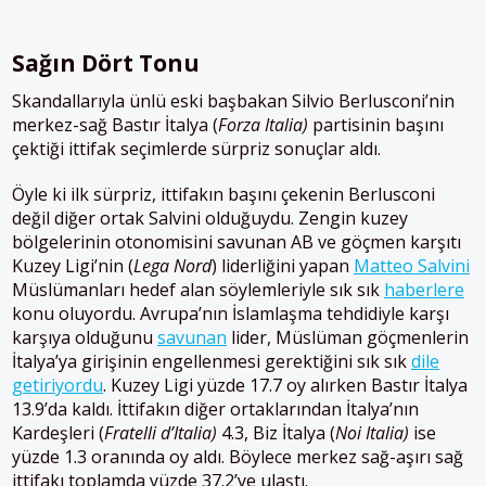
Sağın Dört Tonu
Skandallarıyla ünlü eski başbakan Silvio Berlusconi’nin
merkez-sağ Bastır İtalya (
Forza Italia)
partisinin başını
çektiği ittifak seçimlerde sürpriz sonuçlar aldı.
Öyle ki ilk sürpriz, ittifakın başını çekenin Berlusconi
değil diğer ortak Salvini olduğuydu. Zengin kuzey
bölgelerinin otonomisini savunan AB ve göçmen karşıtı
Kuzey Ligi’nin (
Lega Nord
) liderliğini yapan
Matteo Salvini
Müslümanları hedef alan söylemleriyle sık sık
haberlere
konu oluyordu. Avrupa’nın İslamlaşma tehdidiyle karşı
karşıya olduğunu
savunan
lider, Müslüman göçmenlerin
İtalya’ya girişinin engellenmesi gerektiğini sık sık
dile
getiriyordu
. Kuzey Ligi yüzde 17.7 oy alırken Bastır İtalya
13.9’da kaldı. İttifakın diğer ortaklarından İtalya’nın
Kardeşleri (
Fratelli d’Italia)
4.3, Biz İtalya (
Noi Italia)
ise
yüzde 1.3 oranında oy aldı. Böylece merkez sağ-aşırı sağ
ittifakı toplamda yüzde 37.2’ye ulaştı.