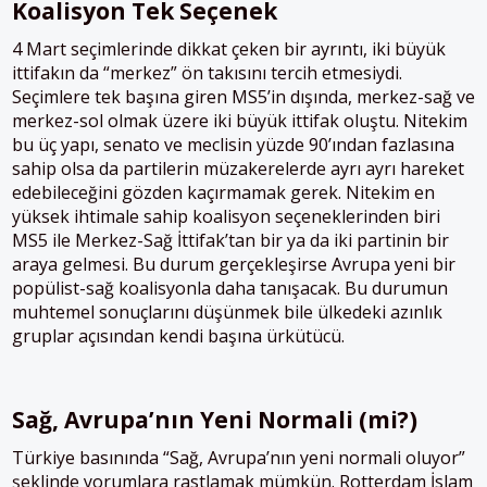
Koalisyon Tek Seçenek
4 Mart seçimlerinde dikkat çeken bir ayrıntı, iki büyük
ittifakın da “merkez” ön takısını tercih etmesiydi.
Seçimlere tek başına giren MS5’in dışında, merkez-sağ ve
merkez-sol olmak üzere iki büyük ittifak oluştu. Nitekim
bu üç yapı, senato ve meclisin yüzde 90’ından fazlasına
sahip olsa da partilerin müzakerelerde ayrı ayrı hareket
edebileceğini gözden kaçırmamak gerek. Nitekim en
yüksek ihtimale sahip koalisyon seçeneklerinden biri
MS5 ile Merkez-Sağ İttifak’tan bir ya da iki partinin bir
araya gelmesi. Bu durum gerçekleşirse Avrupa yeni bir
popülist-sağ koalisyonla daha tanışacak. Bu durumun
muhtemel sonuçlarını düşünmek bile ülkedeki azınlık
gruplar açısından kendi başına ürkütücü.
Sağ, Avrupa’nın Yeni Normali (mi?)
Türkiye basınında “Sağ, Avrupa’nın yeni normali oluyor”
şeklinde yorumlara rastlamak mümkün. Rotterdam İslam