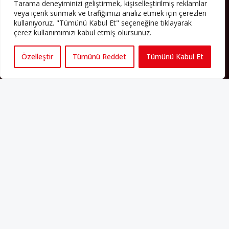
bulundukları ülkelerde kalıcı hâle geldiler. Bu durum “vatan”,
Tarama deneyiminizi geliştirmek, kişiselleştirilmiş reklamlar
“aidiyet”, “İslam” ve “Avrupa” gibi birçok kavramın çift taraflı olarak
veya içerik sunmak ve trafiğimizi analiz etmek için çerezleri
sorgulanmasına neden oldu. Avrupa’da yerleşik bir Müslüman
kullanıyoruz. "Tümünü Kabul Et" seçeneğine tıklayarak
cemaatin oluşması, hem yerleşik kültür ve siyasi düzen için, hem
çerez kullanımımızı kabul etmiş olursunuz.
de Müslümanlar için yeni sorulara da kapı araladı.
Özelleştir
Tümünü Reddet
Tümünü Kabul Et
Yazının devamı
PERSPEKTIF’I SOSYAL MEDYADA TAKIP EDEBILIRSINIZ
Künye