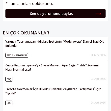
*Tüm alanları doldurunuz
Sen de yorumunu paylaş
EN ÇOK OKUNANLAR
Yargıya Taşınamayan İddialar: Epstein’in “Model Avcısı” Daniel Siad Ölü
Bulundu
31 Tem 2026
EPSTEIN BELGELERI
Ceuta Krizinin İspanya’ya Siyasi Maliyeti: Aşırı Sağın “İstila” Söylemi
Nasıl Normalleşti?
03 Ağu 2026
GÖÇ
İsveç’te Göçmenler İçin Hukuki Güvenliği Zayıflatan Tartışmalı Ölçüt:
“İyi Hâl”
04 Ağu 2026
GÖÇ