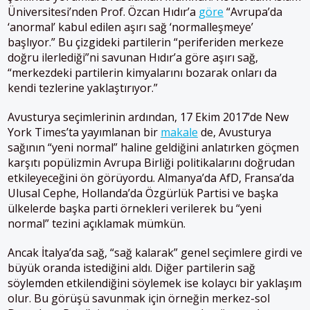
Üniversitesi’nden Prof. Özcan Hıdır’a
göre
“Avrupa’da
‘anormal’ kabul edilen aşırı sağ ‘normalleşmeye’
başlıyor.” Bu çizgideki partilerin “periferiden merkeze
doğru ilerlediği”ni savunan Hıdır’a göre aşırı sağ,
“merkezdeki partilerin kimyalarını bozarak onları da
kendi tezlerine yaklaştırıyor.”
Avusturya seçimlerinin ardından, 17 Ekim 2017’de New
York Times’ta yayımlanan bir
makale
de, Avusturya
sağının “yeni normal” haline geldiğini anlatırken göçmen
karşıtı popülizmin Avrupa Birliği politikalarını doğrudan
etkileyeceğini ön görüyordu. Almanya’da AfD, Fransa’da
Ulusal Cephe, Hollanda’da Özgürlük Partisi ve başka
ülkelerde başka parti örnekleri verilerek bu “yeni
normal” tezini açıklamak mümkün.
Ancak İtalya’da sağ, “sağ kalarak” genel seçimlere girdi ve
büyük oranda istediğini aldı. Diğer partilerin sağ
söylemden etkilendiğini söylemek ise kolaycı bir yaklaşım
olur. Bu görüşü savunmak için örneğin merkez-sol