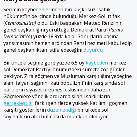
Seçimin kaybedenlerinden biri kuşkusuz “sabık
hükümet”in de içinde bulunduğu Merkez-Sol İttifak
(
Centrosinistra)
oldu. Eski başbakan Matteo Renzi’nin
genel başkanlığını yürüttüğü Demokrat Parti (
Partito
Democratico
) yüzde 18.9’da kaldı. Sonuçların basına
yansımasının hemen ardından Renzi hezimeti kabul edip
genel başkanlıktan istifa edeceğini
duyurdu
.
Bir önceki seçime göre yüzde 6.5 oy
kaybeden
merkez-
sol Demokrat Parti’yi önümüzdeki süreçte zor günler
bekliyor. Zira göçmen ve Müslüman karşıtlığını yedeğine
alan İtalyan sağının “katı popülizmi”nin karşısında sol
partilerin siyaset üretmesi eskisinden daha zor.
Göçmenlere yönelik ardı arda silahlı saldırıların
gerçekleştiği
, farklı şehirlerde yüksek katılımlı göçmen
karşıtı gösterilerin
düzenlendiği
bir ülkede sol
söylemlerin alıcı bulması da mümkün olmuyor.