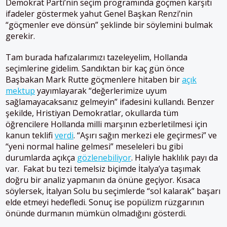
Demokrat Parti’nin seçim programında göçmen karşıtı
ifadeler göstermek yahut Genel Başkan Renzi’nin
“göçmenler eve dönsün” şeklinde bir söylemini bulmak
gerekir.
Tam burada hafızalarımızı tazeleyelim, Hollanda
seçimlerine gidelim. Sandıktan bir kaç gün önce
Başbakan Mark Rutte göçmenlere hitaben bir
açık
mektup
yayımlayarak “değerlerimize uyum
sağlamayacaksanız gelmeyin” ifadesini kullandı. Benzer
şekilde, Hristiyan Demokratlar, okullarda tüm
öğrencilere Hollanda milli marşının ezberletilmesi için
kanun teklifi
verdi
. “Aşırı sağın merkezi ele geçirmesi” ve
“yeni normal haline gelmesi” meseleleri bu gibi
durumlarda açıkça
gözlenebiliyor
. Haliyle haklılık payı da
var. Fakat bu tezi temelsiz biçimde İtalya’ya taşımak
doğru bir analiz yapmanın da önüne geçiyor. Kısaca
söylersek, İtalyan Solu bu seçimlerde “sol kalarak” başarı
elde etmeyi hedefledi. Sonuç ise popülizm rüzgarının
önünde durmanın mümkün olmadığını gösterdi.