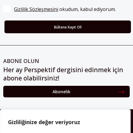
Gizlilik Sözleşmesini
 okudum, kabul ediyorum.
ABONE OLUN
Her ay Perspektif dergisini edinmek için
abone olabilirsiniz!
Abonelik
HAKKIMIZDA
Gizliliğinize değer veriyoruz
Avrupa’ya işçi göçü yarım asrı ardında bırakırken Müslümanlar da