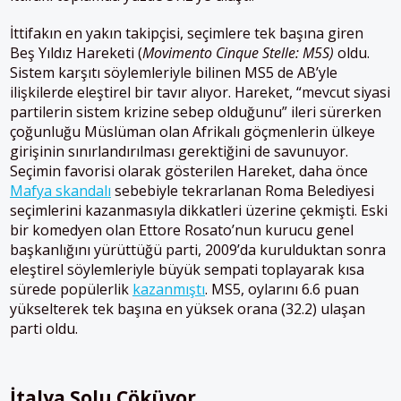
İttifakın en yakın takipçisi, seçimlere tek başına giren
Beş Yıldız Hareketi (
Movimento Cinque Stelle: M5S)
oldu.
Sistem karşıtı söylemleriyle bilinen MS5 de AB’yle
ilişkilerde eleştirel bir tavır alıyor. Hareket, “mevcut siyasi
partilerin sistem krizine sebep olduğunu” ileri sürerken
çoğunluğu Müslüman olan Afrikalı göçmenlerin ülkeye
girişinin sınırlandırılması gerektiğini de savunuyor.
Seçimin favorisi olarak gösterilen Hareket, daha önce
Mafya skandalı
sebebiyle tekrarlanan Roma Belediyesi
seçimlerini kazanmasıyla dikkatleri üzerine çekmişti. Eski
bir komedyen olan Ettore Rosato’nun kurucu genel
başkanlığını yürüttüğü parti, 2009’da kurulduktan sonra
eleştirel söylemleriyle büyük sempati toplayarak kısa
sürede popülerlik
kazanmıştı
. MS5, oylarını 6.6 puan
yükselterek tek başına en yüksek orana (32.2) ulaşan
parti oldu.
İtalya Solu Çöküyor