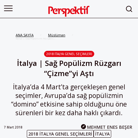
ANA SAYFA
Müslüman
/
/
İtalya | Sağ Popülizm Rüzgarı
“Çizme”yi Aştı
2018 İTALYA GENEL SEÇIMLERI
İtalya | Sağ Popülizm Rüzgarı
“Çizme”yi Aştı
İtalya’da 4 Mart’ta gerçekleşen genel
seçimler, Avrupa’da sağ popülizmin
“domino” etkisine sahip olduğunu öne
sürenleri bir kez daha haklı çıkardı.
MEHMET ENES BEŞER
7 Mart 2018
2018 İTALYA GENEL SEÇIMLERI
İTALYA