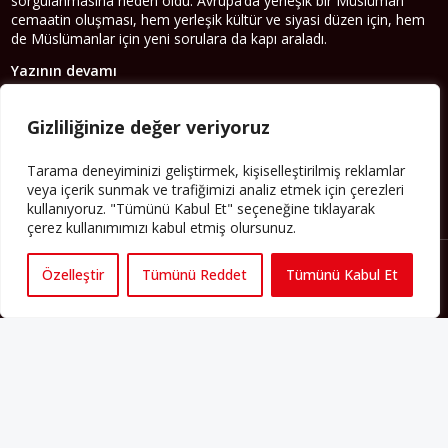
sorgulanmasına neden oldu. Avrupa’da yerleşik bir Müslüman
cemaatin oluşması, hem yerleşik kültür ve siyasi düzen için, hem
de Müslümanlar için yeni sorulara da kapı araladı.
Yazının devamı
PERSPEKTIF’I SOSYAL MEDYADA TAKIP EDEBILIRSINIZ
Gizliliğinize değer veriyoruz
Tarama deneyiminizi geliştirmek, kişiselleştirilmiş reklamlar
veya içerik sunmak ve trafiğimizi analiz etmek için çerezleri
kullanıyoruz. "Tümünü Kabul Et" seçeneğine tıklayarak
çerez kullanımımızı kabul etmiş olursunuz.
Özelleştir
Tümünü Reddet
Tümünü Kabul Et
Künye
Yorum Kuralları