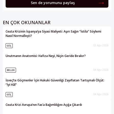
Sen de yorumunu paylaş
EN ÇOK OKUNANLAR
Ceuta Krizinin İspanya’ya Siyasi Maliyeti: Aşırı Sağın “İstila” Söylemi
Nasıl Normalleşti?
03 Ağu 2026
GÖÇ
Unutmanın Anatomisi: Hafıza Neyi, Niçin Geride Bırakır?
04 Ağu 2026
BELLEK
İsveç’te Göçmenler İçin Hukuki Güvenliği Zayıflatan Tartışmalı Ölçüt:
“İyi Hâl”
04 Ağu 2026
GÖÇ
Ceuta Krizi Avrupa’nın Fas’a Bağımlılığını Açığa Çıkardı