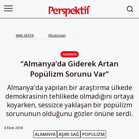
ANA SAYFA
Müslüman
/
/
“Almanya’da Giderek Artan
Popülizm Sorunu Var”
ALMANYA
“Almanya’da Giderek Artan
Popülizm Sorunu Var”
Almanya'da yapılan bir araştırma ülkede
demokrasinin tehlikede olmadığını ortaya
koyarken, sessizce yaklaşan bir popülizm
sorununun olduğunu gözler önüne serdi.
4 Ekim 2018
ALMANYA
AŞIRI SAĞ
POPÜLIZM