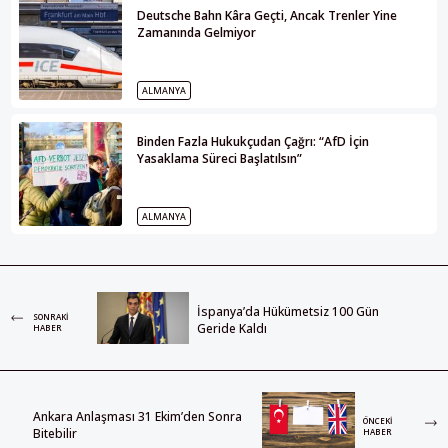
Deutsche Bahn Kâra Geçti, Ancak Trenler Yine
Zamanında Gelmiyor
ALMANYA
Binden Fazla Hukukçudan Çağrı: “AfD İçin
Yasaklama Süreci Başlatılsın”
ALMANYA
İspanya’da Hükümetsiz 100 Gün
SONRAKI
Geride Kaldı
HABER
Ankara Anlaşması 31 Ekim’den Sonra
ÖNCEKI
Bitebilir
HABER