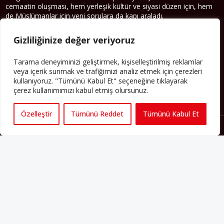
cemaatin oluşması, hem yerleşik kültür ve siyasi düzen için, hem
de Müslümanlar için yeni sorulara da kapı araladı.
Yazının devamı
Gizliliğinize değer veriyoruz
PERSPEKTIF’I SOSYAL MEDYADA TAKIP EDEBILIRSINIZ
Tarama deneyiminizi geliştirmek, kişiselleştirilmiş reklamlar
veya içerik sunmak ve trafiğimizi analiz etmek için çerezleri
kullanıyoruz. "Tümünü Kabul Et" seçeneğine tıklayarak
çerez kullanımımızı kabul etmiş olursunuz.
Özelleştir
Tümünü Reddet
Tümünü Kabul Et
Künye
Yorum Kuralları
Abonelik