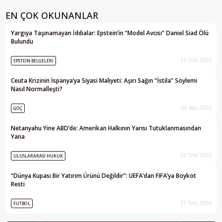
EN ÇOK OKUNANLAR
Yargıya Taşınamayan İddialar: Epstein’in “Model Avcısı” Daniel Siad Ölü
Bulundu
31 Tem 2026
EPSTEIN BELGELERI
Ceuta Krizinin İspanya’ya Siyasi Maliyeti: Aşırı Sağın “İstila” Söylemi
Nasıl Normalleşti?
03 Ağu 2026
GÖÇ
Netanyahu Yine ABD’de: Amerikan Halkının Yarısı Tutuklanmasından
Yana
30 Tem 2026
ULUSLARARASI HUKUK
“Dünya Kupası Bir Yatırım Ürünü Değildir”: UEFA’dan FIFA’ya Boykot
Resti
31 Tem 2026
FUTBOL