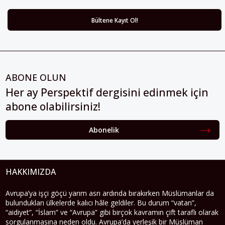
ABONE OLUN
Her ay Perspektif dergisini edinmek için
abone olabilirsiniz!
Abonelik
HAKKIMIZDA
Avrupa’ya işçi göçü yarım asrı ardında bırakırken Müslümanlar da
bulundukları ülkelerde kalıcı hâle geldiler. Bu durum “vatan”,
“aidiyet”, “İslam” ve “Avrupa” gibi birçok kavramın çift taraflı olarak
sorgulanmasına neden oldu. Avrupa’da yerleşik bir Müslüman