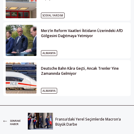
SOSYAL YARDIM
Merz’in Reform Vaatleri İktidarın Üzerindeki AfD
Gölgesini Dağıtmaya Yetmiyor
ALMANYA
Deutsche Bahn Kâra Geçti, Ancak Trenler Yine
Zamanında Gelmiyor
ALMANYA
Fransa’daki Yerel Seçimlerde Macron’a
SONRAKI
Büyük Darbe
HABER