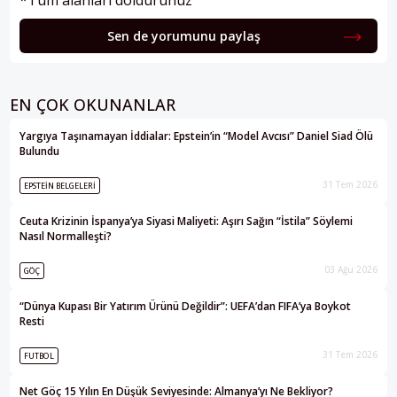
*Tüm alanları doldurunuz
Sen de yorumunu paylaş
EN ÇOK OKUNANLAR
Yargıya Taşınamayan İddialar: Epstein’in “Model Avcısı” Daniel Siad Ölü
Bulundu
31 Tem 2026
EPSTEIN BELGELERI
Ceuta Krizinin İspanya’ya Siyasi Maliyeti: Aşırı Sağın “İstila” Söylemi
Nasıl Normalleşti?
03 Ağu 2026
GÖÇ
“Dünya Kupası Bir Yatırım Ürünü Değildir”: UEFA’dan FIFA’ya Boykot
Resti
31 Tem 2026
FUTBOL
Net Göç 15 Yılın En Düşük Seviyesinde: Almanya’yı Ne Bekliyor?