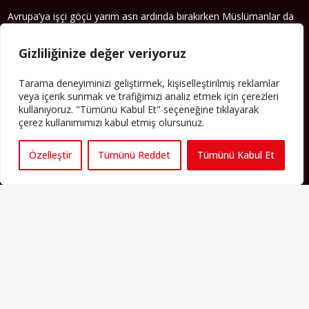
Avrupa’ya işçi göçü yarım asrı ardında bırakırken Müslümanlar da
bulundukları ülkelerde kalıcı hâle geldiler. Bu durum “vatan”,
“aidiyet”, “İslam” ve “Avrupa” gibi birçok kavramın çift taraflı olarak
Gizliliğinize değer veriyoruz
sorgulanmasına neden oldu. Avrupa’da yerleşik bir Müslüman
cemaatin oluşması, hem yerleşik kültür ve siyasi düzen için, hem
de Müslümanlar için yeni sorulara da kapı araladı.
Tarama deneyiminizi geliştirmek, kişiselleştirilmiş reklamlar
veya içerik sunmak ve trafiğimizi analiz etmek için çerezleri
Yazının devamı
kullanıyoruz. "Tümünü Kabul Et" seçeneğine tıklayarak
çerez kullanımımızı kabul etmiş olursunuz.
PERSPEKTIF’I SOSYAL MEDYADA TAKIP EDEBILIRSINIZ
Özelleştir
Tümünü Reddet
Tümünü Kabul Et