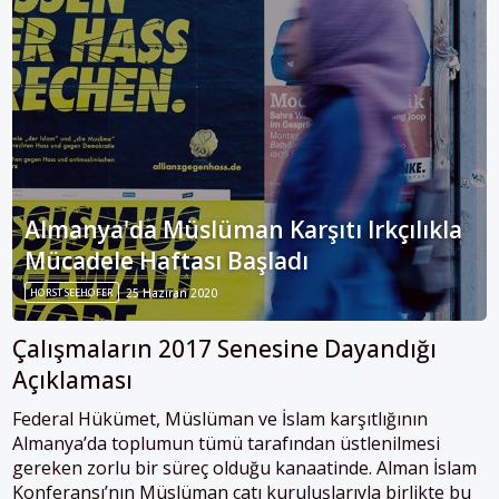
Almanya'da Müslüman Karşıtı Irkçılıkla
Mücadele Haftası Başladı
HORST SEEHOFER
25 Haziran 2020
Çalışmaların 2017 Senesine Dayandığı
Açıklaması
Federal Hükümet, Müslüman ve İslam karşıtlığının
Almanya’da toplumun tümü tarafından üstlenilmesi
gereken zorlu bir süreç olduğu kanaatinde. Alman İslam
Konferansı’nın Müslüman çatı kuruluşlarıyla birlikte bu