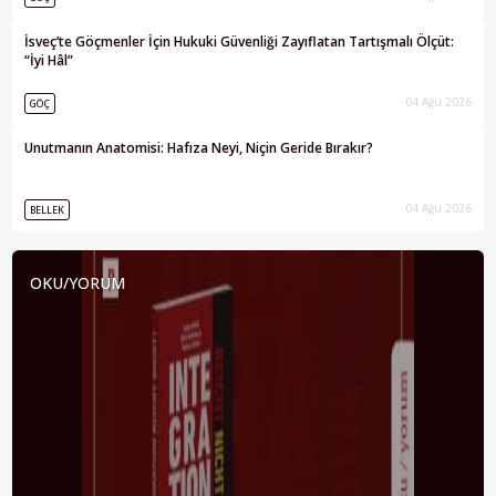
İsveç’te Göçmenler İçin Hukuki Güvenliği Zayıflatan Tartışmalı Ölçüt:
“İyi Hâl”
04 Ağu 2026
GÖÇ
Unutmanın Anatomisi: Hafıza Neyi, Niçin Geride Bırakır?
04 Ağu 2026
BELLEK
OKU/YORUM