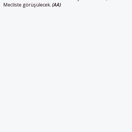
Mecliste görüşülecek.
(AA)