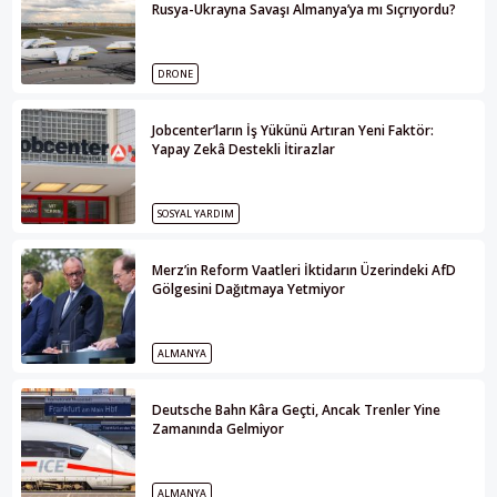
Rusya-Ukrayna Savaşı Almanya’ya mı Sıçrıyordu?
DRONE
Jobcenter’ların İş Yükünü Artıran Yeni Faktör:
Yapay Zekâ Destekli İtirazlar
SOSYAL YARDIM
Merz’in Reform Vaatleri İktidarın Üzerindeki AfD
Gölgesini Dağıtmaya Yetmiyor
ALMANYA
Deutsche Bahn Kâra Geçti, Ancak Trenler Yine
Zamanında Gelmiyor
ALMANYA