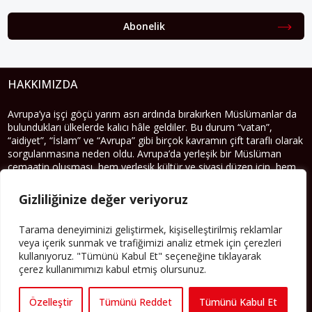
Abonelik
HAKKIMIZDA
Avrupa’ya işçi göçü yarım asrı ardında bırakırken Müslümanlar da
bulundukları ülkelerde kalıcı hâle geldiler. Bu durum “vatan”,
“aidiyet”, “İslam” ve “Avrupa” gibi birçok kavramın çift taraflı olarak
sorgulanmasına neden oldu. Avrupa’da yerleşik bir Müslüman
cemaatin oluşması, hem yerleşik kültür ve siyasi düzen için, hem
de Müslümanlar için yeni sorulara da kapı araladı.
Gizliliğinize değer veriyoruz
Yazının devamı
Tarama deneyiminizi geliştirmek, kişiselleştirilmiş reklamlar
PERSPEKTIF’I SOSYAL MEDYADA TAKIP EDEBILIRSINIZ
veya içerik sunmak ve trafiğimizi analiz etmek için çerezleri
kullanıyoruz. "Tümünü Kabul Et" seçeneğine tıklayarak
çerez kullanımımızı kabul etmiş olursunuz.
Özelleştir
Tümünü Reddet
Tümünü Kabul Et