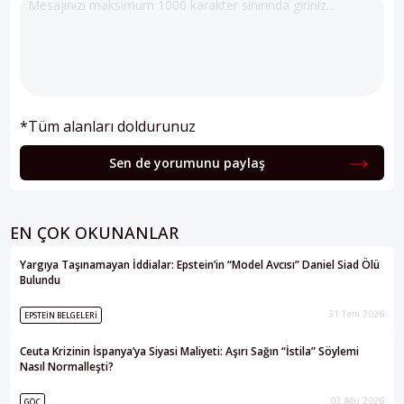
*Tüm alanları doldurunuz
Sen de yorumunu paylaş
EN ÇOK OKUNANLAR
Yargıya Taşınamayan İddialar: Epstein’in “Model Avcısı” Daniel Siad Ölü
Bulundu
31 Tem 2026
EPSTEIN BELGELERI
Ceuta Krizinin İspanya’ya Siyasi Maliyeti: Aşırı Sağın “İstila” Söylemi
Nasıl Normalleşti?
03 Ağu 2026
GÖÇ