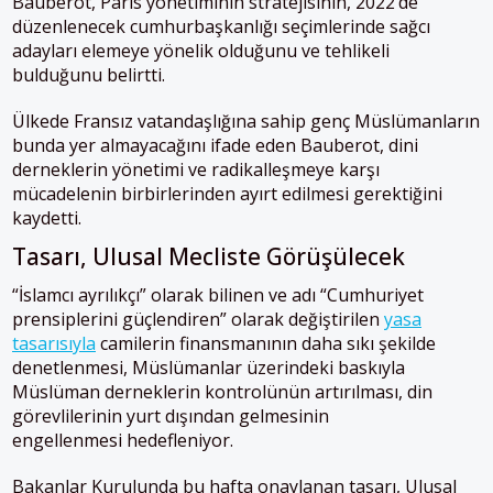
Bauberot, Paris yönetiminin stratejisinin, 2022’de
düzenlenecek cumhurbaşkanlığı seçimlerinde sağcı
adayları elemeye yönelik olduğunu ve tehlikeli
bulduğunu belirtti.
Ülkede Fransız vatandaşlığına sahip genç Müslümanların
bunda yer almayacağını ifade eden Bauberot, dini
derneklerin yönetimi ve radikalleşmeye karşı
mücadelenin birbirlerinden ayırt edilmesi gerektiğini
kaydetti.
Tasarı, Ulusal Mecliste Görüşülecek
“İslamcı ayrılıkçı” olarak bilinen ve adı “Cumhuriyet
prensiplerini güçlendiren” olarak değiştirilen
yasa
tasarısıyla
camilerin finansmanının daha sıkı şekilde
denetlenmesi, Müslümanlar üzerindeki baskıyla
Müslüman derneklerin kontrolünün artırılması, din
görevlilerinin yurt dışından gelmesinin
engellenmesi hedefleniyor.
Bakanlar Kurulunda bu hafta onaylanan tasarı, Ulusal