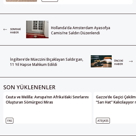
Hollanda’da Amsterdam Ayasofya
SONRAKI
Camisi’ne Saldırı Düzenlendi
HABER
İngiltere’de Müezzini Bıçaklayan Saldırgan,
ÖNCEKI
11 Yıl Hapse Mahkum Edildi
HABER
SON YÜKLENENLER
Ceuta ve Melilla: Avrupa’nın Afrika’daki Sınırlarını
Gazze’de Geçici Çekilme
Oluşturan Sömürgeci Miras
“Sarı Hat” Kalıcılaşıyor
FAS
ATEŞKES