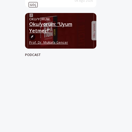
04 Ağu 2026
GÖÇ
OKU/YORUM
Oku/yorum: “Uyum
Yetmez!”
Prof. Dr. Mustafa Gencer
PODCAST