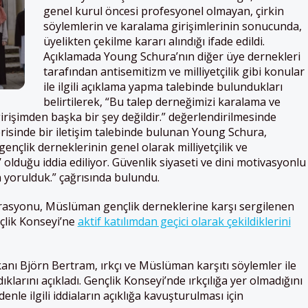
genel kurul öncesi profesyonel olmayan, çirkin
söylemlerin ve karalama girişimlerinin sonucunda,
üyelikten çekilme kararı alındığı ifade edildi.
Açıklamada Young Schura’nın diğer üye dernekleri
tarafından antisemitizm ve milliyetçilik gibi konular
ile ilgili açıklama yapma talebinde bulundukları
belirtilerek, “Bu talep derneğimizi karalama ve
işimden başka bir şey değildir.” değerlendirilmesinde
erisinde bir iletişim talebinde bulunan Young Schura,
nçlik derneklerinin genel olarak milliyetçilik ve
’ olduğu iddia ediliyor. Güvenlik siyaseti ve dini motivasyonlu
en yorulduk.” çağrısında bulundu.
rasyonu, Müslüman gençlik derneklerine karşı sergilenen
çlik Konseyi’ne
aktif katılımdan geçici olarak çekildiklerini
anı Björn Bertram, ırkçı ve Müslüman karşıtı söylemler ile
aldıklarını açıkladı. Gençlik Konseyi’nde ırkçılığa yer olmadığını
le ilgili iddiaların açıklığa kavuşturulması için