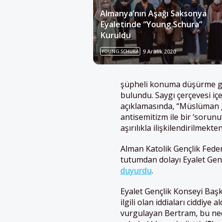
Almanya’nın Aşağı Saksonya
Eyaletinde “Young Schura”
Kuruldu
YOUNG SCHURA
9 Aralık 2020
şüpheli konuma düşürme gir
bulundu. Saygı çerçevesi iç
açıklamasında, “Müslüman ge
antisemitizm ile bir ‘sorunu
aşırılıkla ilişkilendirilmekt
Alman Katolik Gençlik Fede
tutumdan dolayı Eyalet Gen
duyurdu
.
Eyalet Gençlik Konseyi Başk
ilgili olan iddiaları ciddiye 
vurgulayan Bertram, bu neden