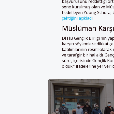
başvurusunu reddettiği ort
sene kurulmuş olan ve Müsl
hedefleyen Young Schura, b
çektiğini açıkladı
.
Müslüman Karşıt
DİTİB Gençlik Birliği’nin y
karşıtı söylemlere dikkat ç
katılımlarının resmî olarak r
ve tarafgir bir hal aldı. Gen
süreç içerisinde Gençlik Ko
olduk.” ifadelerine yer verild