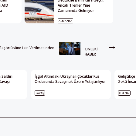
leri
Deutsche Bahn Kâra Geçti,
i AfD
Ancak Trenler Yine
ya
Zamanında Gelmiyor
ALMANYA
 Başörtüsüne İzin Verilmesinden
ÖNCEKI
HABER
 Saldırı
İşgal Altındaki Ukraynalı Çocuklar Rus
Geliştikçe
Savaşı
Ordusunda Savaşmak Üzere Yetiştiriliyor
Zekâ İnsan
SAVAŞ
OPENAI