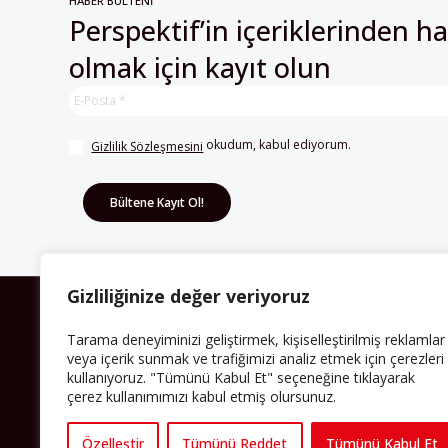
HABER BÜLTENİ
Perspektif’in içeriklerinden h
olmak için kayıt olun
 okudum, kabul ediyorum.
Gizlilik Sözleşmesini
Gizliliğinize değer veriyoruz
HAKKIMIZDA
Tarama deneyiminizi geliştirmek, kişiselleştirilmiş reklamlar
veya içerik sunmak ve trafiğimizi analiz etmek için çerezleri
Avrupa’ya işçi göçü yarım asrı ardında bırakırken
kullanıyoruz. "Tümünü Kabul Et" seçeneğine tıklayarak
Müslümanlar da bulundukları ülkelerde kalıcı hâle
geldiler. Bu durum “vatan”, “aidiyet”, “İslam” ve “Avrupa”
çerez kullanımımızı kabul etmiş olursunuz.
gibi birçok kavramın çift taraflı olarak sorgulanmasına
neden oldu. Avrupa’da yerleşik bir Müslüman cemaatin
oluşması, hem yerleşik kültür ve siyasi düzen için, hem
Özelleştir
Tümünü Reddet
Tümünü Kabul Et
de Müslümanlar için yeni sorulara da kapı araladı.