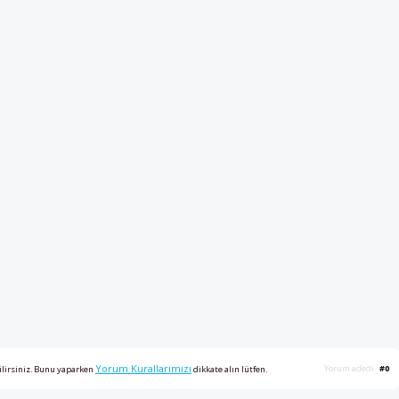
Yorum Kurallarımızı
Yorum adedi
#0
ilirsiniz. Bunu yaparken
dikkate alın lütfen.