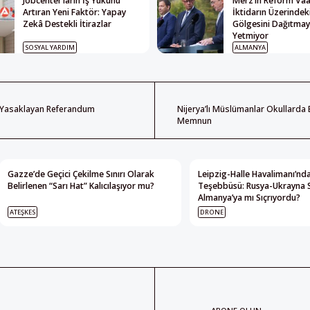
Jobcenter’ların İş Yükünü
Merz’in Reform Vaat
Artıran Yeni Faktör: Yapay
İktidarın Üzerindek
Zekâ Destekli İtirazlar
Gölgesini Dağıtma
Yetmiyor
SOSYAL YARDIM
ALMANYA
 Yasaklayan Referandum
Nijerya’lı Müslümanlar Okullarda
Memnun
Gazze’de Geçici Çekilme Sınırı Olarak
Leipzig-Halle Havalimanı’nda
Belirlenen “Sarı Hat” Kalıcılaşıyor mu?
Teşebbüsü: Rusya-Ukrayna 
Almanya’ya mı Sıçrıyordu?
ATEŞKES
DRONE