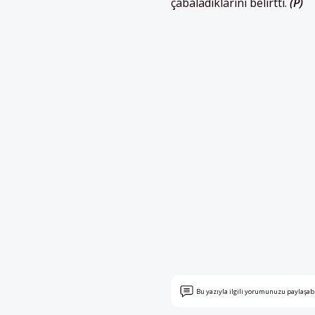
çabaladıklarını belirtti.
(P)
Bu yazıyla ilgili yorumunuzu paylaşab