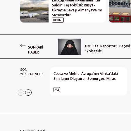
Leipzig-Halle Havalimanı’nda
Saldırı Teşebbüsü: Rusya-
Ukrayna Savaşı Almanya’ya mı
Sıçrıyordu?
DRONE
BM Özel Raportörü: Peçeyi
SONRAKI
“Yobazlık”
HABER
SON
Ceuta ve Melilla: Avrupa’nın Afrika’daki
YÜKLENENLER
Sınırlarını Oluşturan Sömürgeci Miras
FAS