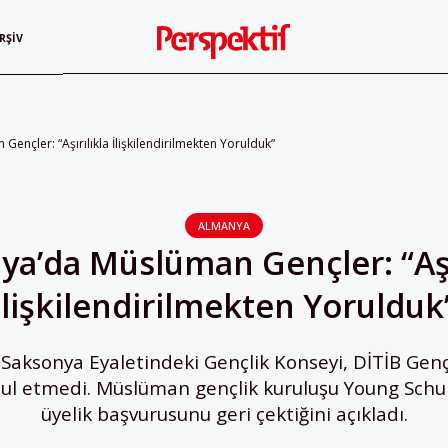
RŞIV
ençler: “Aşırılıkla İlişkilendirilmekten Yorulduk”
ALMANYA
a’da Müslüman Gençler: “Aşı
İlişkilendirilmekten Yorulduk
Saksonya Eyaletindeki Gençlik Konseyi, DİTİB Gençlik
ul etmedi. Müslüman gençlik kuruluşu Young Schu
üyelik başvurusunu geri çektiğini açıkladı.