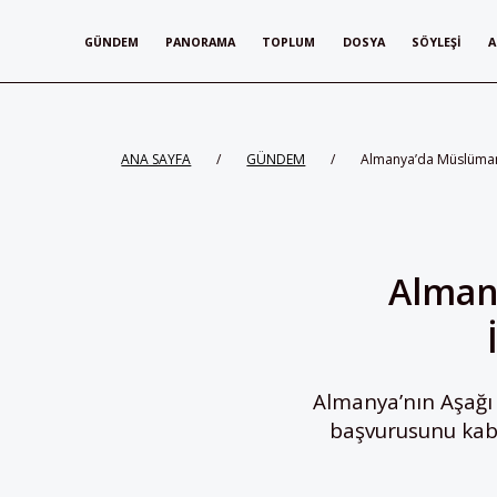
GÜNDEM
PANORAMA
TOPLUM
DOSYA
SÖYLEŞI
A
ANA SAYFA
/
GÜNDEM
/
Almanya’da Müslüman G
Almany
Almanya’nın Aşağı 
başvurusunu kab