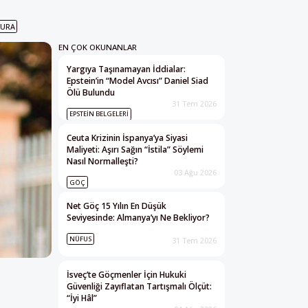
HURA
EN ÇOK OKUNANLAR
Yargıya Taşınamayan İddialar:
Epstein’in “Model Avcısı” Daniel Siad
Ölü Bulundu
31 Tem 2026
EPSTEIN BELGELERI
Ceuta Krizinin İspanya’ya Siyasi
Maliyeti: Aşırı Sağın “İstila” Söylemi
Nasıl Normalleşti?
03 Ağu 2026
GÖÇ
Net Göç 15 Yılın En Düşük
Seviyesinde: Almanya’yı Ne Bekliyor?
NÜFUS
31 Tem 2026
İsveç’te Göçmenler İçin Hukuki
Güvenliği Zayıflatan Tartışmalı Ölçüt:
“İyi Hâl”