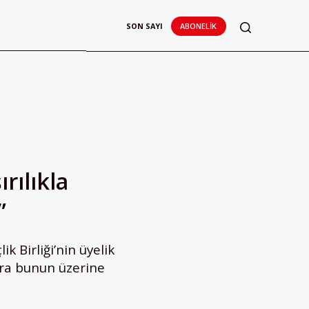
SON SAYI
ABONELIK
rılıkla
”
 Birliği’nin üyelik
ra bunun üzerine