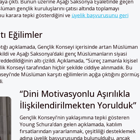
aya çıktı. Bunun üzerine Aşağı Saksonya Eyaletinde geçen
üman gençlik kuruluşlarını çatısı altında toplamayı
u karara tepki gösterdiğini ve
üyelik başvurusunu geri
ı Eğilimler
aptığı açıklamada, Gençlik Konseyi içerisinde artan Müslüman
ekildi ve Aşağı Saksonya’daki genç Müslümanların siyasi
eddedildiğinin altı çizildi. Açıklamada, “Süreç zamanla kişisel
çlik Konseyi tarafından hiçbir şekilde ciddiye alınmadık. Bu
nseyi’nde Müslüman karşıtı eğilimlerin açığa çıktığını görmüş
i.
“Dini Motivasyonlu Aşırılıkla
İlişkilendirilmekten Yorulduk”
Gençlik Konseyi’nin yaklaşımına tepki gösteren
Young Schura’dan gelen açıklamada, katılım
fırsatlarından yararlanmak, çeşitliliği desteklemek
adına üyelik başvurusunda bulunulduğu, ancak