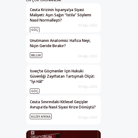
Ceuta Krizinin İspanya’ya Siyasi
Maliyeti: Aşırı Sağın “İstila” Söylemi
Nasıl Normalleşti?
03 Ağu 2026
GÖÇ
Unutmanın Anatomisi: Hafıza Neyi,
Niçin Geride Bırakır?
BELLEK
04 Ağu 2026
İsveç’te Göçmenler İçin Hukuki
Güvenliği Zayıflatan Tartışmalı Ölçüt:
“İyi Hâl”
04 Ağu 2026
GÖÇ
Ceuta Sınırındaki Kitlesel Geçişler
Avrupa’da Nasıl Siyasi Krize Dönüştü?
KUZEY AFRIKA
03 Ağu 2026
OKU/YORUM