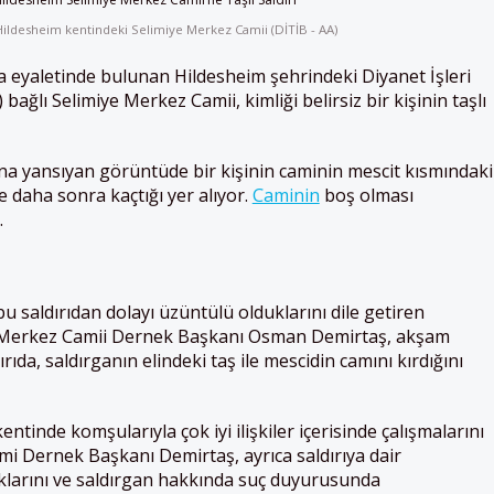
ildesheim kentindeki Selimiye Merkez Camii (DİTİB - AA)
 eyaletinde bulunan Hildesheim şehrindeki Diyanet İşleri
) bağlı Selimiye Merkez Camii, kimliği belirsiz bir kişinin taşlı
a yansıyan görüntüde bir kişinin caminin mescit kısmındaki
ve daha sonra kaçtığı yer alıyor.
Caminin
boş olması
.
u saldırıdan dolayı üzüntülü olduklarını dile getiren
 Merkez Camii Dernek Başkanı Osman Demirtaş, akşam
rıda, saldırganın elindeki taş ile mescidin camını kırdığını
tinde komşularıyla çok iyi ilişkiler içerisinde çalışmalarını
mi Dernek Başkanı Demirtaş, ayrıca saldırıya dair
ıklarını ve saldırgan hakkında suç duyurusunda