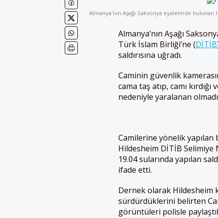
Almanya'nın Aşağı Saksonya eyaletinde bulunan H
Almanya’nın Aşağı Saksonya
Türk İslam Birliği’ne (
DİTİB
saldırısına uğradı.
Caminin güvenlik kamerasın
cama taş atıp, camı kırdığı 
nedeniyle yaralanan olmadı
Camilerine yönelik yapılan b
Hildesheim DİTİB Selimiye
19.04 sularında yapılan saldı
ifade etti.
Dernek olarak Hildesheim ken
sürdürdüklerini belirten Ca
görüntüleri polisle paylaşt