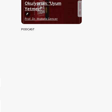
Oku/yorum: “Uyum
Yetmez!”
Prof. Dr. Mustafa Gencer
PODCAST