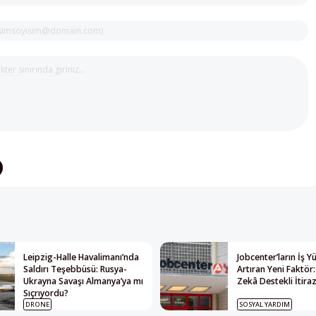
Leipzig-Halle Havalimanı’nda
Jobcenter’ların İş 
Saldırı Teşebbüsü: Rusya-
Artıran Yeni Faktör
Ukrayna Savaşı Almanya’ya mı
Zekâ Destekli İtiraz
Sıçrıyordu?
DRONE
SOSYAL YARDIM