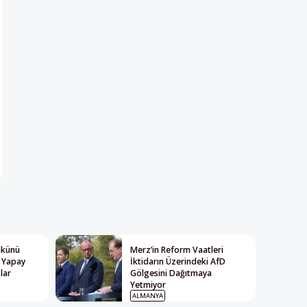
Yükünü
Merz’in Reform Vaatleri
: Yapay
İktidarın Üzerindeki AfD
lar
Gölgesini Dağıtmaya
Yetmiyor
ALMANYA