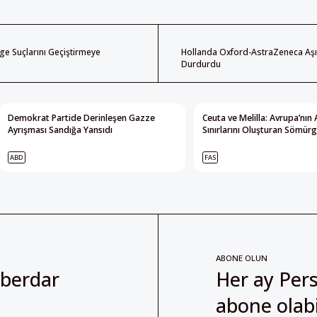
e Suçlarını Geçiştirmeye
Hollanda Oxford-AstraZeneca Aşı
Durdurdu
Demokrat Partide Derinleşen Gazze
Ceuta ve Melilla: Avrupa’nın 
Ayrışması Sandığa Yansıdı
Sınırlarını Oluşturan Sömürg
ABD
FAS
ABONE OLUN
aberdar
Her ay Pers
abone olabil