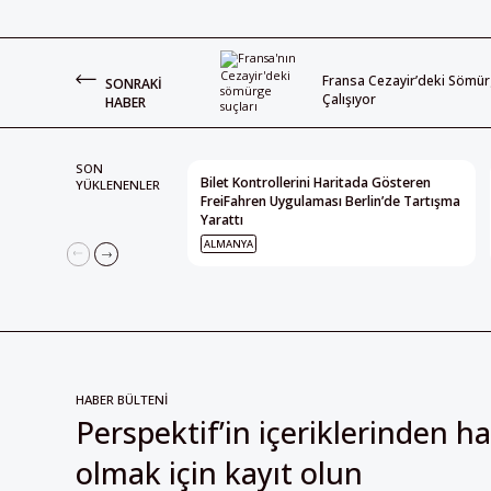
Fransa Cezayir’deki Sömürg
SONRAKI
Çalışıyor
HABER
SON
Bilet Kontrollerini Haritada Gösteren
YÜKLENENLER
FreiFahren Uygulaması Berlin’de Tartışma
Yarattı
ALMANYA
HABER BÜLTENİ
Perspektif’in içeriklerinden h
olmak için kayıt olun