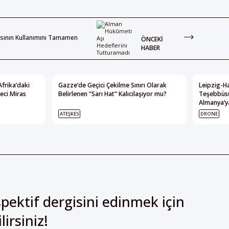
sının Kullanımını Tamamen
ÖNCEKI
HABER
Afrika’daki
Gazze’de Geçici Çekilme Sınırı Olarak
Leipzig-Ha
eci Miras
Belirlenen “Sarı Hat” Kalıcılaşıyor mu?
Teşebbüsü
Almanya’ya
ATEŞKES
DRONE
pektif dergisini edinmek için
irsiniz!