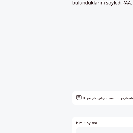
bulunduklarını söyledi.
(AA,
Bu yazıyla ilgili yorumunuzu paylaşab
İsim, Soyisim