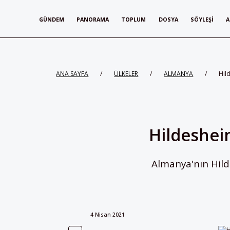
GÜNDEM
PANORAMA
TOPLUM
DOSYA
SÖYLEŞI
A
ANA SAYFA
/
ÜLKELER
/
ALMANYA
/
Hil
Hildesheim
Almanya'nın Hild
4 Nisan 2021