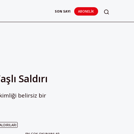
SON SAYI
ABONELIK
şlı Saldırı
liği belirsiz bir
ALDIRILARI
EN ÇOK OKUNANLAR