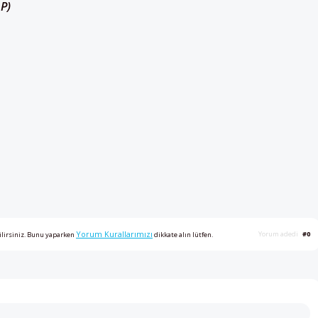
 P)
Yorum Kurallarımızı
Yorum adedi
#0
ilirsiniz. Bunu yaparken
dikkate alın lütfen.