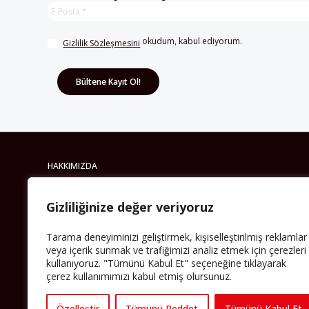
 okudum, kabul ediyorum.
Gizlilik Sözleşmesini
HAKKIMIZDA
Avrupa’ya işçi göçü yarım asrı ardında bırakırken
Müslümanlar da bulundukları ülkelerde kalıcı hâle
Gizliliğinize değer veriyoruz
geldiler. Bu durum “vatan”, “aidiyet”, “İslam” ve “Avrupa”
gibi birçok kavramın çift taraflı olarak sorgulanmasına
neden oldu. Avrupa’da yerleşik bir Müslüman cemaatin
Tarama deneyiminizi geliştirmek, kişiselleştirilmiş reklamlar
oluşması, hem yerleşik kültür ve siyasi düzen için, hem
veya içerik sunmak ve trafiğimizi analiz etmek için çerezleri
de Müslümanlar için yeni sorulara da kapı araladı.
kullanıyoruz. "Tümünü Kabul Et" seçeneğine tıklayarak
çerez kullanımımızı kabul etmiş olursunuz.
Yazının devamı
Özelleştir
Tümünü Reddet
Tümünü Kabul Et