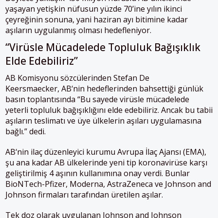
yaşayan yetişkin nüfusun yüzde 70’ine yılın ikinci
çeyreğinin sonuna, yani haziran ayı bitimine kadar
aşıların uygulanmış olması hedefleniyor.
“Virüsle Mücadelede Topluluk Bağışıklık
Elde Edebiliriz”
AB
Komisyonu sözcülerinden Stefan De
Keersmaecker,
AB
‘nin hedeflerinden bahsettiği günlük
basın toplantısında “Bu sayede virüsle mücadelede
yeterli topluluk bağışıklığını elde edebiliriz. Ancak bu t
ab
ii
aşıların teslimatı ve üye ülkelerin aşıları uygulamasına
bağlı.” dedi.
AB
‘nin ilaç düzenleyici kurumu Avrupa İlaç Ajansı (EMA),
şu ana kadar
AB
ülkelerinde yeni tip koronavirüse karşı
geliştirilmiş 4 aşının kullanımına onay verdi. Bunlar
BioNTech-Pfizer, Moderna, AstraZeneca ve Johnson and
Johnson firmaları tarafından üretilen aşılar.
Tek doz olarak uygulanan Johnson and Johnson