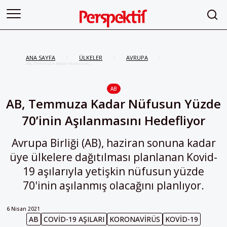
ANA SAYFA
ÜLKELER
AVRUPA
/
/
/
AB, Temmuza Kadar Nüfusun
Yüzde 70’inin Aşılanmasını
Hedefliyor
AB
AB, Temmuza Kadar Nüfusun Yüzde
70’inin Aşılanmasını Hedefliyor
Avrupa Birliği (AB), haziran sonuna kadar
üye ülkelere dağıtılması planlanan Kovid-
19 aşılarıyla yetişkin nüfusun yüzde
70'inin aşılanmış olacağını planlıyor.
6 Nisan 2021
AB
COVID-19 AŞILARI
KORONAVIRÜS
KOVID-19