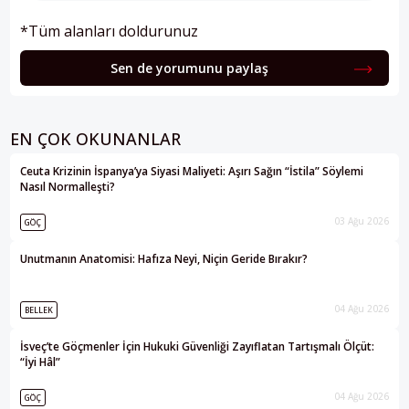
*Tüm alanları doldurunuz
Sen de yorumunu paylaş
EN ÇOK OKUNANLAR
Ceuta Krizinin İspanya’ya Siyasi Maliyeti: Aşırı Sağın “İstila” Söylemi
Nasıl Normalleşti?
03 Ağu 2026
GÖÇ
Unutmanın Anatomisi: Hafıza Neyi, Niçin Geride Bırakır?
04 Ağu 2026
BELLEK
İsveç’te Göçmenler İçin Hukuki Güvenliği Zayıflatan Tartışmalı Ölçüt:
“İyi Hâl”
04 Ağu 2026
GÖÇ