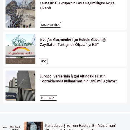
Ceuta Krizi Avrupa’nın Fas’a Bağımlılığını Açığa
Çıkardı
KUZEY AFRIKA
İsveç’te Göçmenler İçin Hukuki Güvenliği
Zayıflatan Tartışmalı Ölçüt: “İyi Hâl”
GÖÇ
Europol Verilerinin İşgal Altındaki Filistin
Topraklarında Kullanılmasının Önü mü Açılıyor?
İSTIHBARAT
Kanada’da Şizofreni Hastası Bir Müslüman’ı
SONRAKI