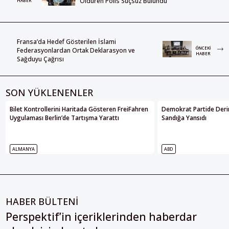
Öldüren Polis Suçsuz Bulundu
HABER
Fransa’da Hedef Gösterilen İslami
ÖNCEKI
Federasyonlardan Ortak Deklarasyon ve
HABER
Sağduyu Çağrısı
SON YÜKLENENLER
Bilet Kontrollerini Haritada Gösteren FreiFahren
Demokrat Partide Deri
Uygulaması Berlin’de Tartışma Yarattı
Sandığa Yansıdı
ALMANYA
ABD
HABER BÜLTENİ
Perspektif’in içeriklerinden haberdar