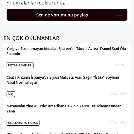
*Tüm alanları doldurunuz
Sen de yorumunu paylaş
EN ÇOK OKUNANLAR
Yargıya Taşınamayan İddialar: Epstein’in “Model Avcısı” Daniel Siad Ölü
Bulundu
31 Tem 2026
EPSTEIN BELGELERI
Ceuta Krizinin İspanya’ya Siyasi Maliyeti: Aşırı Sağın “İstila” Söylemi
Nasıl Normalleşti?
03 Ağu 2026
GÖÇ
Netanyahu Yine ABD’de: Amerikan Halkının Yarısı Tutuklanmasından
Yana
30 Tem 2026
ULUSLARARASI HUKUK