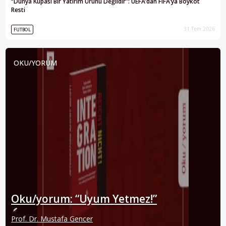
“Dünya Kupası Bir Yatırım Ürünü Değildir”: UEFA’dan FIFA’ya Boykot
Resti
31 Tem 2026
FUTBOL
OKU/YORUM
Oku/yorum: “Uyum Yetmez!”
Prof. Dr. Mustafa Gencer