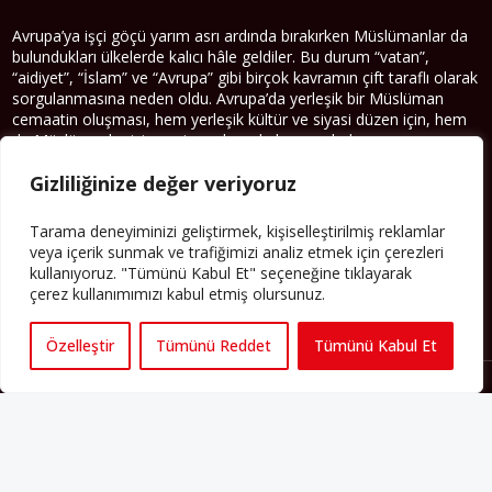
Avrupa’ya işçi göçü yarım asrı ardında bırakırken Müslümanlar da
bulundukları ülkelerde kalıcı hâle geldiler. Bu durum “vatan”,
“aidiyet”, “İslam” ve “Avrupa” gibi birçok kavramın çift taraflı olarak
sorgulanmasına neden oldu. Avrupa’da yerleşik bir Müslüman
cemaatin oluşması, hem yerleşik kültür ve siyasi düzen için, hem
de Müslümanlar için yeni sorulara da kapı araladı.
Yazının devamı
Gizliliğinize değer veriyoruz
Tarama deneyiminizi geliştirmek, kişiselleştirilmiş reklamlar
PERSPEKTIF’I SOSYAL MEDYADA TAKIP EDEBILIRSINIZ
veya içerik sunmak ve trafiğimizi analiz etmek için çerezleri
kullanıyoruz. "Tümünü Kabul Et" seçeneğine tıklayarak
çerez kullanımımızı kabul etmiş olursunuz.
Özelleştir
Tümünü Reddet
Tümünü Kabul Et