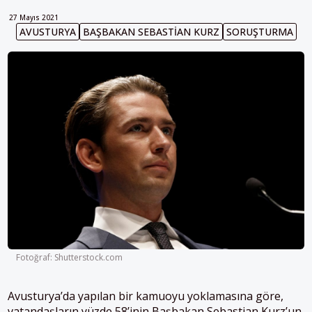
27 Mayıs 2021
AVUSTURYA
BAŞBAKAN SEBASTIAN KURZ
SORUŞTURMA
Fotoğraf: Shutterstock.com
Avusturya’da yapılan bir kamuoyu yoklamasına göre,
vatandaşların yüzde 58’inin Başbakan Sebastian Kurz’un