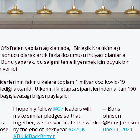
Ofisi’nden yapılan açıklamada, “Birleşik Krallık’ın aşı
 sonucu olarak artık fazla dozumuzu ihtiyacı olanlarla
 Bunu yaparak, bu salgını temelli yenmek için büyük bir
 verildi.
iderlerinin fakir ülkelere toplam 1 milyar doz Kovid-19
ediği aktarıldı. Ülkenin ilk etapta siparişlerinden artan 100
ağışlayacağı bilgisi paylaşıldı.
I hope my fellow
@G7
leaders will
— Boris
make similar pledges so that,
Johnson
us
together, we can vaccinate the world
(@BorisJohnson
hose
by the end of next year.
#G7UK
June 11, 2021
#BuildBackBetter