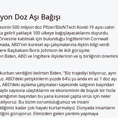
yon Doz Aşı Bağışı
kesinin 500 milyon doz Pfizer/BioNTech Kovid-19 aşısı satın
a gelirli yaklaşık 100 ülkeye bağışlayacaklarını duyurdu.
irvesine katılmak için bulunduğu İngiltere’nin Cornwall
a, ABD’nin küresel aşı çalışmalarına ilişkin bilgi verdi.
re Başbakanı Boris Johnson ile ikili görüşme
n Biden, ABD ve İngiltere ilişkilerinin ve iş birliğinin önemini
urban verdiğini belirten Biden, “Biz trajediyi biliyoruz, aynı
ruz. ABD’deki yetişkinlerin yüzde 64’ü şu anda en az 1 doz aşı
, ABD’deki aşılama çalışmaları sayesinde salgının başından
ybı sayısına ulaştıklarını ve ekonominin de büyük bir hızla
şkanlığımın başından bu yana küresel çapta virüs için neler
celiyoruz. Bu bizim sorumluluğumuz ve insani
diğimiz kadar çok hayatı kurtarmalıyız. Dünyada insanların
tiğini görüyoruz. Elimizden gelen yardımı yapmaya