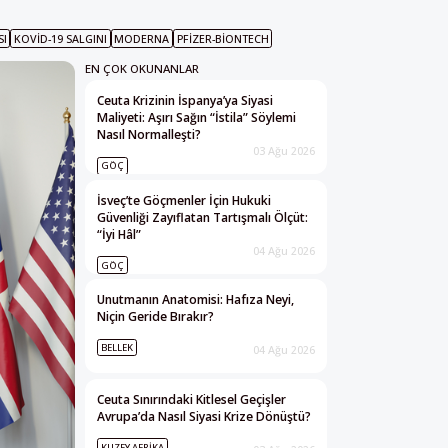
SI
KOVID-19 SALGINI
MODERNA
PFIZER-BIONTECH
EN ÇOK OKUNANLAR
Ceuta Krizinin İspanya’ya Siyasi
Maliyeti: Aşırı Sağın “İstila” Söylemi
Nasıl Normalleşti?
03 Ağu 2026
GÖÇ
İsveç’te Göçmenler İçin Hukuki
Güvenliği Zayıflatan Tartışmalı Ölçüt:
“İyi Hâl”
04 Ağu 2026
GÖÇ
Unutmanın Anatomisi: Hafıza Neyi,
Niçin Geride Bırakır?
BELLEK
04 Ağu 2026
Ceuta Sınırındaki Kitlesel Geçişler
Avrupa’da Nasıl Siyasi Krize Dönüştü?
KUZEY AFRIKA