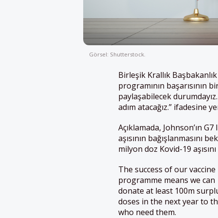
Görsel: Shutterstock.
Birleşik Krallık Başbakanlık 
programının başarısının bir
paylaşabilecek durumdayız.
adım atacağız.” ifadesine yer
Açıklamada, Johnson’ın G7 l
aşısının bağışlanmasını bekl
milyon doz Kovid-19 aşısını b
The success of our vaccine
programme means we can
donate at least 100m surpl
doses in the next year to t
who need them.