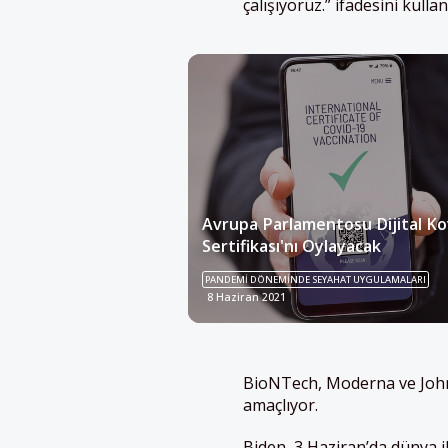
çalışıyoruz.” ifadesini kullan
Avrupa Parlamentosu Dijital Ko
Sertifikası'nı Oylayacak
PANDEMI DÖNEMINDE SEYAHAT UYGULAMALARI
8 Haziran 2021
BioNTech, Moderna ve John
amaçlıyor.
Biden, 3 Haziran’da dünya i