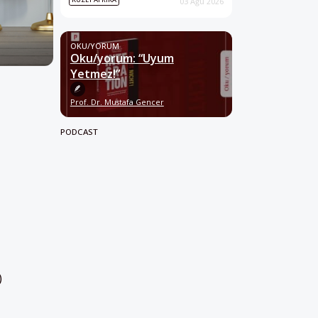
03 Ağu 2026
OKU/YORUM
Oku/yorum: “Uyum
Yetmez!”
Prof. Dr. Mustafa Gencer
PODCAST
)