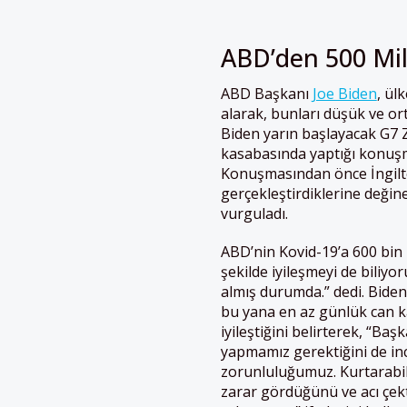
ABD’den 500 Mil
ABD Başkanı
Joe Biden
, ül
alarak, bunları düşük ve ort
Biden yarın başlayacak G7 Z
kasabasında yaptığı konuşmad
Konuşmasından önce İngilte
gerçekleştirdiklerine değine
vurguladı.
ABD’nin Kovid-19’a 600 bin k
şekilde iyileşmeyi de biliyo
almış durumda.” dedi. Biden
bu yana en az günlük can ka
iyileştiğini belirterek, “Ba
yapmamız gerektiğini de in
zorunluluğumuz. Kurtarabil
zarar gördüğünü ve acı çek