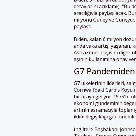
detaylarını açıklamış, “Bu 
aracılığıyla paylaşılacak. B
milyonu Güney ve Güneydoğu 
paylaştı.
Biden, kalan 6 milyon dozu
anda vaka artışı yaşanan, kri
AstraZeneca aşısını diğer ü
aşının kullanımına onay ve
G7 Pandemiden S
G7 ülkelerinin liderleri, sa
Cornwall’daki Carbis Koyu’
bir araya geliyor. 1975’te ol
ekonomi gündeminin değerlen
artırılması amacıyla toplanı
iklim değişikliği gibi önemli
İngiltere Başbakanı Johnson
Trudeau, Fransa Cumhurb