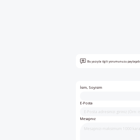
Bu yazıyla ilgili yorumunuzu paylaşab
İsim, Soyisim
E-Posta
Mesajınız