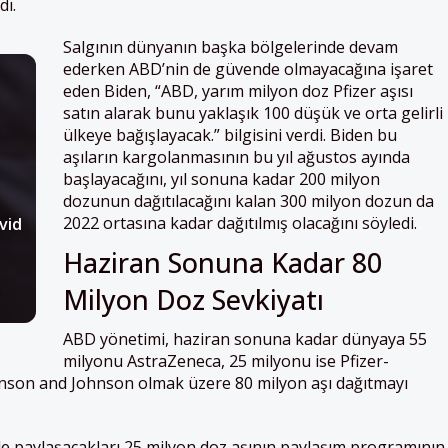
dı.
Salgının dünyanın başka bölgelerinde devam
ederken ABD’nin de güvende olmayacağına işaret
eden Biden, “ABD, yarım milyon doz Pfizer aşısı
satın alarak bunu yaklaşık 100 düşük ve orta gelirli
ülkeye bağışlayacak.” bilgisini verdi. Biden bu
aşıların kargolanmasının bu yıl ağustos ayında
başlayacağını, yıl sonuna kadar 200 milyon
dozunun dağıtılacağını kalan 300 milyon dozun da
2022 ortasına kadar dağıtılmış olacağını söyledi.
vid
Haziran Sonuna Kadar 80
Milyon Doz Sevkiyatı
ABD yönetimi, haziran sonuna kadar dünyaya 55
milyonu AstraZeneca, 25 milyonu ise Pfizer-
son and Johnson olmak üzere 80 milyon aşı dağıtmayı
le paylaşacakları 25 milyon doz aşının paylaşım programının