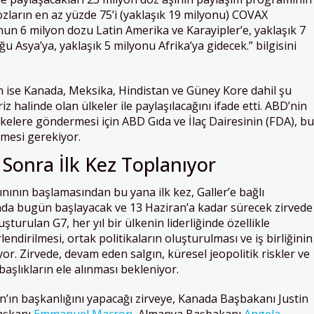
dozların en az yüzde 75’i (yaklaşık 19 milyonu) COVAX
unun 6 milyon dozu Latin Amerika ve Karayipler’e, yaklaşık 7
Asya’ya, yaklaşık 5 milyonu Afrika’ya gidecek.” bilgisini
n ise Kanada, Meksika, Hindistan ve Güney Kore dahil şu
z halinde olan ülkeler ile paylaşılacağını ifade etti. ABD’nin
lkelere göndermesi için ABD Gıda ve İlaç Dairesinin (FDA), bu
rmesi gerekiyor.
onra İlk Kez Toplanıyor
lgınının başlamasından bu yana ilk kez, Galler’e bağlı
nda bugün başlayacak ve 13 Haziran’a kadar sürecek zirvede
uşturulan G7, her yıl bir ülkenin liderliğinde özellikle
dirilmesi, ortak politikaların oluşturulması ve iş birliğinin
yor. Zirvede, devam eden salgın, küresel jeopolitik riskler ve
 başlıkların ele alınması bekleniyor.
’ın başkanlığını yapacağı zirveye, Kanada Başbakanı Justin
aşkanı
Emmanuel Macron
, Almanya Başbakanı
Angela