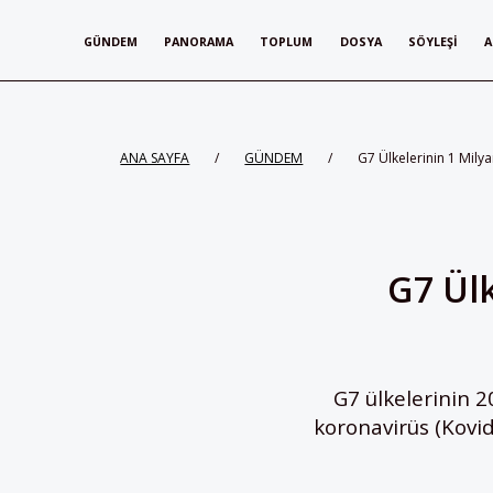
GÜNDEM
PANORAMA
TOPLUM
DOSYA
SÖYLEŞI
A
ANA SAYFA
/
GÜNDEM
/
G7 Ülkelerinin 1 Mily
G7 Ülk
G7 ülkelerinin 2
koronavirüs (Kovid-