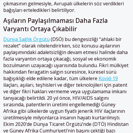
çıkmasının gelmesiyle, Avrupalı ülkelerin söz verdikleri
bağışları erteledikleri belirtiliyor.
Aşıların Paylaşılmaması Daha Fazla
Varyantı Ortaya Çıkabilir
Dünya Sağlık Örgütü
(DSÖ) bu dengesizliği “ahlaki bir
rezalet” olarak nitelendirirken, söz konusu aşılarının
paylaşımındaki adaletsizliğin devam etmesi halinde daha
fazla varyantın ortaya çıkacağı, sosyal ve ekonomik
bozulmanın uzayacağı uyarısında bulundu. Fikri mülkiyet
hakkından feragatin salgın süresince, küresel sürü
bağışıklığı elde edilene kadar, tüm ülkelere
Kovid-19
ilaçları, aşıları, teşhisleri ve diğer teknolojileri için patent
ve diğer fikri hakları vermeme veya uygulamama imkanı
tanıyacağı belirtildi. 20 yıl önce, HIV/AIDS salgını
sırasında, patentlerin üretimi engellemediği Güney
Afrika gibi ülkelerde uygun fiyatlı jenerik HIV ilaçlarının
üretilmesiyle milyonlarca insanın hayatı kurtarılmıştı.
Ekim 2020’de Dünya Ticaret Örgütü’nde (DTÖ) Hindistan
ve Güney Afrika Cumhuriyeti’nin başını çektiği bazı