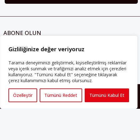
ABONE OLUN
Her ay Perspektif dergisini edinmek için
Gizliliğinize değer veriyoruz
abone olabilirsiniz!
Tarama deneyiminizi geliştirmek, kişiselleştirilmiş reklamlar
Abonelik
veya içerik sunmak ve trafiğimizi analiz etmek için çerezleri
kullanıyoruz. "Tümünü Kabul Et" seçeneğine tıklayarak
çerez kullanımımızı kabul etmiş olursunuz.
HAKKIMIZDA
Özelleştir
Tümünü Reddet
Tümünü Kabul Et
Avrupa’ya işçi göçü yarım asrı ardında bırakırken Müslümanlar da
bulundukları ülkelerde kalıcı hâle geldiler. Bu durum “vatan”,
“aidiyet”, “İslam” ve “Avrupa” gibi birçok kavramın çift taraflı olarak
sorgulanmasına neden oldu. Avrupa’da yerleşik bir Müslüman
cemaatin oluşması, hem yerleşik kültür ve siyasi düzen için, hem
de Müslümanlar için yeni sorulara da kapı araladı.