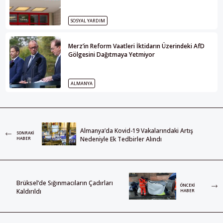
SOSYAL YARDIM
Merz’in Reform Vaatleri İktidarın Üzerindeki AfD
Gölgesini Dağıtmaya Yetmiyor
ALMANYA
Almanya’da Kovid-19 Vakalarındaki Artış
SONRAKI
Nedeniyle Ek Tedbirler Alındı
HABER
Brüksel’de Sığınmacıların Çadırları
ÖNCEKI
Kaldırıldı
HABER