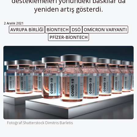
desteklemeleri yönündeki baskılar da
yeniden artış gösterdi.
2 Aralık 2021
AVRUPA BIRLIĞI
BIONTECH
DSÖ
OMICRON VARYANTI
PFIZER-BIONTECH
Fotoğraf:Shutterstock Dimitris Barletis