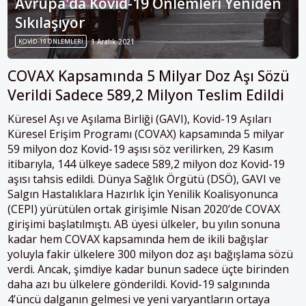
Avrupa'da Kovid-19 Önlemleri Yeniden
Sıkılaşıyor
KOVID-19 ÖNLEMLERI
1 Aralık 2021
COVAX Kapsamında 5 Milyar Doz Aşı Sözü
Verildi Sadece 589,2 Milyon Teslim Edildi
Küresel Aşı ve Aşılama Birliği (GAVI), Kovid-19 Aşıları
Küresel Erişim Programı (COVAX) kapsamında 5 milyar
59 milyon doz Kovid-19 aşısı söz verilirken, 29 Kasım
itibarıyla, 144 ülkeye sadece 589,2 milyon doz Kovid-19
aşısı tahsis edildi. Dünya Sağlık Örgütü (DSÖ), GAVI ve
Salgın Hastalıklara Hazırlık İçin Yenilik Koalisyonunca
(CEPI) yürütülen ortak girişimle Nisan 2020’de COVAX
girişimi başlatılmıştı. AB üyesi ülkeler, bu yılın sonuna
kadar hem COVAX kapsamında hem de ikili bağışlar
yoluyla fakir ülkelere 300 milyon doz aşı bağışlama sözü
verdi. Ancak, şimdiye kadar bunun sadece üçte birinden
daha azı bu ülkelere gönderildi. Kovid-19 salgınında
4’üncü dalganın gelmesi ve yeni varyantların ortaya