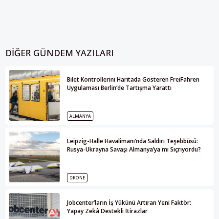
DIĞER GÜNDEM YAZILARI
Bilet Kontrollerini Haritada Gösteren FreiFahren
Uygulaması Berlin’de Tartışma Yarattı
ALMANYA
Leipzig-Halle Havalimanı’nda Saldırı Teşebbüsü:
Rusya-Ukrayna Savaşı Almanya’ya mı Sıçrıyordu?
DRONE
Jobcenter’ların İş Yükünü Artıran Yeni Faktör:
Yapay Zekâ Destekli İtirazlar