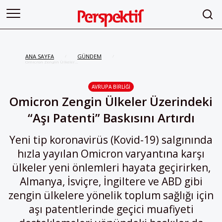
ANA SAYFA
GÜNDEM
/
/
Omicron Zengin Ülkeler
Üzerindeki “Aşı Patenti” Baskısını
Artırdı
AVRUPA BIRLIĞI
Omicron Zengin Ülkeler Üzerindeki
“Aşı Patenti” Baskısını Artırdı
Yeni tip koronavirüs (Kovid-19) salgınında
hızla yayılan Omicron varyantına karşı
ülkeler yeni önlemleri hayata geçirirken,
Almanya, İsviçre, İngiltere ve ABD gibi
zengin ülkelere yönelik toplum sağlığı için
aşı patentlerinde geçici muafiyeti