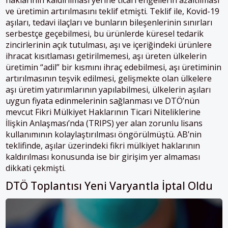
haklarının kaldırılması yerine ticari engellerin azaltılması
ve üretimin artırılmasını teklif etmişti. Teklif ile, Kovid-19
aşıları, tedavi ilaçları ve bunların bileşenlerinin sınırları
serbestçe geçebilmesi, bu ürünlerde küresel tedarik
zincirlerinin açık tutulması, aşı ve içeriğindeki ürünlere
ihracat kısıtlaması getirilmemesi, aşı üreten ülkelerin
üretimin “adil” bir kısmını ihraç edebilmesi, aşı üretiminin
artırılmasının teşvik edilmesi, gelişmekte olan ülkelere
aşı üretim yatırımlarının yapılabilmesi, ülkelerin aşıları
uygun fiyata edinmelerinin sağlanması ve DTÖ’nün
mevcut Fikri Mülkiyet Haklarının Ticari Niteliklerine
İlişkin Anlaşması’nda (TRIPS) yer alan zorunlu lisans
kullanımının kolaylaştırılması öngörülmüştü. AB’nin
teklifinde, aşılar üzerindeki fikri mülkiyet haklarının
kaldırılması konusunda ise bir girişim yer almaması
dikkati çekmişti.
DTÖ Toplantısı Yeni Varyantla İptal Oldu