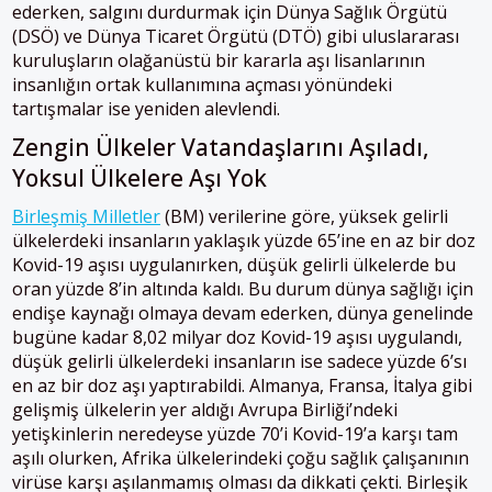
ederken, salgını durdurmak için Dünya Sağlık Örgütü
(DSÖ) ve Dünya Ticaret Örgütü (DTÖ) gibi uluslararası
kuruluşların olağanüstü bir kararla aşı lisanlarının
insanlığın ortak kullanımına açması yönündeki
tartışmalar ise yeniden alevlendi.
Zengin Ülkeler Vatandaşlarını Aşıladı,
Yoksul Ülkelere Aşı Yok
Birleşmiş Milletler
(BM) verilerine göre, yüksek gelirli
ülkelerdeki insanların yaklaşık yüzde 65’ine en az bir doz
Kovid-19 aşısı uygulanırken, düşük gelirli ülkelerde bu
oran yüzde 8’in altında kaldı. Bu durum dünya sağlığı için
endişe kaynağı olmaya devam ederken, dünya genelinde
bugüne kadar 8,02 milyar doz Kovid-19 aşısı uygulandı,
düşük gelirli ülkelerdeki insanların ise sadece yüzde 6’sı
en az bir doz aşı yaptırabildi. Almanya, Fransa, İtalya gibi
gelişmiş ülkelerin yer aldığı Avrupa Birliği’ndeki
yetişkinlerin neredeyse yüzde 70’i Kovid-19’a karşı tam
aşılı olurken, Afrika ülkelerindeki çoğu sağlık çalışanının
virüse karşı aşılanmamış olması da dikkati çekti. Birleşik