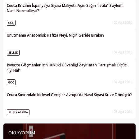
Ceuta Krizinin İspanya’ya Siyasi Maliyeti: Aşırı Sağın “İstila” Söylemi
Nasıl Normalleşti?
03 Ağu 2026
GÖÇ
Unutmanın Anatomisi: Hafıza Neyi, Niçin Geride Bırakır?
04 Ağu 2026
BELLEK
İsveç’te Göçmenler İçin Hukuki Güvenliği Zayıflatan Tartışmalı Ölçüt:
“İyi Hâl”
04 Ağu 2026
GÖÇ
Ceuta Sınırındaki Kitlesel Geçişler Avrupa’da Nasıl Siyasi Krize Dönüştü?
03 Ağu 2026
KUZEY AFRIKA
OKU/YORUM