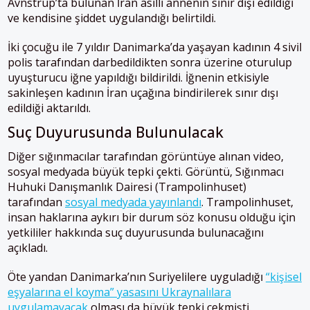
Avnstrup’ta bulunan İran asıllı annenin sınır dışı edildiği
ve kendisine şiddet uygulandığı belirtildi.
İki çocuğu ile 7 yıldır Danimarka’da yaşayan kadının 4 sivil
polis tarafından darbedildikten sonra üzerine oturulup
uyuşturucu iğne yapıldığı bildirildi. İğnenin etkisiyle
sakinleşen kadının İran uçağına bindirilerek sınır dışı
edildiği aktarıldı.
Suç Duyurusunda Bulunulacak
Diğer sığınmacılar tarafından görüntüye alınan video,
sosyal medyada büyük tepki çekti. Görüntü, Sığınmacı
Huhuki Danışmanlık Dairesi (Trampolinhuset)
tarafından
sosyal medyada yayınlandı
. Trampolinhuset,
insan haklarına aykırı bir durum söz konusu olduğu için
yetkililer hakkında suç duyurusunda bulunacağını
açıkladı.
Öte yandan Danimarka’nın Suriyelilere uyguladığı
“kişisel
eşyalarına el koyma” yasasını Ukraynalılara
uygulamayacak
olması da büyük tepki çekmişti.