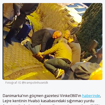
Fotoğraf: IG @trampolinhusetdk
Danimarka’nın göçmen gazetesi Vinkel360’ın
haberinde
,
Lejre kentinin Hvalsö kasabasındaki sığınmacı yurdu