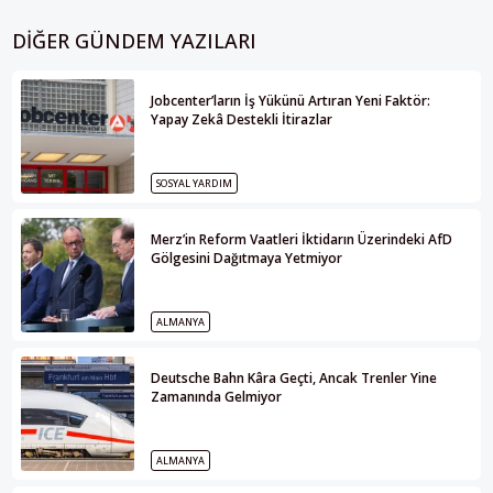
DIĞER GÜNDEM YAZILARI
Jobcenter’ların İş Yükünü Artıran Yeni Faktör:
Yapay Zekâ Destekli İtirazlar
SOSYAL YARDIM
Merz’in Reform Vaatleri İktidarın Üzerindeki AfD
Gölgesini Dağıtmaya Yetmiyor
ALMANYA
Deutsche Bahn Kâra Geçti, Ancak Trenler Yine
Zamanında Gelmiyor
ALMANYA