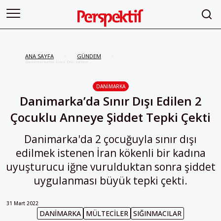
ANA SAYFA
GÜNDEM
/
/
Danimarka’da Sınır Dışı Edilen 2
Çocuklu Anneye Şiddet Tepki Çekti
DANIMARKA
Danimarka’da Sınır Dışı Edilen 2
Çocuklu Anneye Şiddet Tepki Çekti
Danimarka'da 2 çocuğuyla sınır dışı
edilmek istenen İran kökenli bir kadına
uyuşturucu iğne vurulduktan sonra şiddet
uygulanması büyük tepki çekti.
31 Mart 2022
DANIMARKA
MÜLTECILER
SIĞINMACILAR