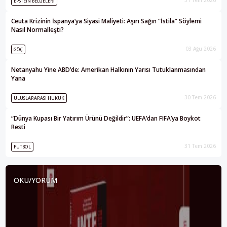
31 Tem 2026
EPSTEIN BELGELERI
Ceuta Krizinin İspanya’ya Siyasi Maliyeti: Aşırı Sağın “İstila” Söylemi
Nasıl Normalleşti?
03 Ağu 2026
GÖÇ
Netanyahu Yine ABD’de: Amerikan Halkının Yarısı Tutuklanmasından
Yana
30 Tem 2026
ULUSLARARASI HUKUK
“Dünya Kupası Bir Yatırım Ürünü Değildir”: UEFA’dan FIFA’ya Boykot
Resti
31 Tem 2026
FUTBOL
OKU/YORUM