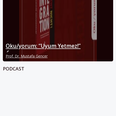
Oku/yorum: “Uyum Yetmez!”
Prof. Dr. Mustafa Gencer
PODCAST