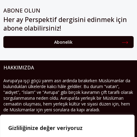
ABONE OLUN
Her ay Perspektif dergisini edinmek için
abone olabilirsiniz!
Abonelik
HAKKIMIZDA
Avrupa’ya işçi göçü yarım asrı ardında bırakırken Müslümanlar da
bulundukları ülkelerde kalıcı hâle geldiler. Bu durum “vatan”,
“aidiyet”, “İslam” ve “Avrupa” gibi birçok kavramın çift taraflı olarak
sorgulanmasına neden oldu. Avrupa’da yerleşik bir Müslüman
cemaatin oluşması, hem yerleşik kültür ve siyasi düzen için, hem
de Müslümanlar için yeni sorulara da kapı araladı.
Yazının devamı
Gizliliğinize değer veriyoruz
PERSPEKTIF’I SOSYAL MEDYADA TAKIP EDEBILIRSINIZ