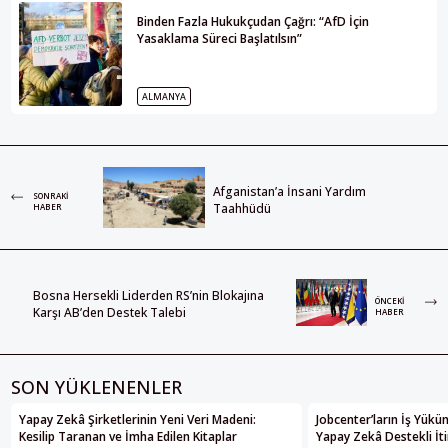
Binden Fazla Hukukçudan Çağrı: “AfD İçin
Yasaklama Süreci Başlatılsın”
ALMANYA
Afganistan’a İnsani Yardım
SONRAKI
Taahhüdü
HABER
Bosna Hersekli Liderden RS’nin Blokajına
ÖNCEKI
Karşı AB’den Destek Talebi
HABER
SON YÜKLENENLER
Yapay Zekâ Şirketlerinin Yeni Veri Madeni:
Jobcenter’ların İş Yükü
Kesilip Taranan ve İmha Edilen Kitaplar
Yapay Zekâ Destekli İti