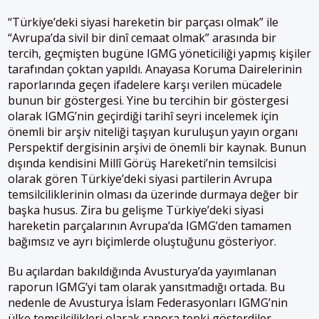
“Türkiye’deki siyasi hareketin bir parçası olmak” ile
“Avrupa’da sivil bir dinî cemaat olmak” arasında bir
tercih, geçmişten bugüne IGMG yöneticiliği yapmış kişiler
tarafından çoktan yapıldı. Anayasa Koruma Dairelerinin
raporlarında geçen ifadelere karşı verilen mücadele
bunun bir göstergesi. Yine bu tercihin bir göstergesi
olarak IGMG’nin geçirdiği tarihî seyri incelemek için
önemli bir arşiv niteliği taşıyan kuruluşun yayın organı
Perspektif dergisinin arşivi de önemli bir kaynak. Bunun
dışında kendisini Millî Görüş Hareketi’nin temsilcisi
olarak gören Türkiye’deki siyasi partilerin Avrupa
temsilciliklerinin olması da üzerinde durmaya değer bir
başka husus. Zira bu gelişme Türkiye’deki siyasi
hareketin parçalarının Avrupa’da IGMG’den tamamen
bağımsız ve ayrı biçimlerde oluştuğunu gösteriyor.
Bu açılardan bakıldığında Avusturya’da yayımlanan
raporun IGMG’yi tam olarak yansıtmadığı ortada. Bu
nedenle de Avusturya İslam Federasyonları IGMG’nin
ülke temsilcilikleri olarak rapora tepki gösterdiler.