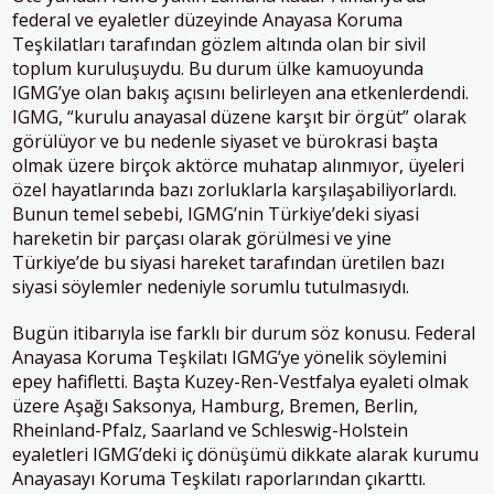
federal ve eyaletler düzeyinde Anayasa Koruma
Teşkilatları tarafından gözlem altında olan bir sivil
toplum kuruluşuydu. Bu durum ülke kamuoyunda
IGMG’ye olan bakış açısını belirleyen ana etkenlerdendi.
IGMG, “kurulu anayasal düzene karşıt bir örgüt” olarak
görülüyor ve bu nedenle siyaset ve bürokrasi başta
olmak üzere birçok aktörce muhatap alınmıyor, üyeleri
özel hayatlarında bazı zorluklarla karşılaşabiliyorlardı.
Bunun temel sebebi, IGMG’nin Türkiye’deki siyasi
hareketin bir parçası olarak görülmesi ve yine
Türkiye’de bu siyasi hareket tarafından üretilen bazı
siyasi söylemler nedeniyle sorumlu tutulmasıydı.
Bugün itibarıyla ise farklı bir durum söz konusu. Federal
Anayasa Koruma Teşkilatı IGMG’ye yönelik söylemini
epey hafifletti. Başta Kuzey-Ren-Vestfalya eyaleti olmak
üzere Aşağı Saksonya, Hamburg, Bremen, Berlin,
Rheinland-Pfalz, Saarland ve Schleswig-Holstein
eyaletleri IGMG’deki iç dönüşümü dikkate alarak kurumu
Anayasayı Koruma Teşkilatı raporlarından çıkarttı.