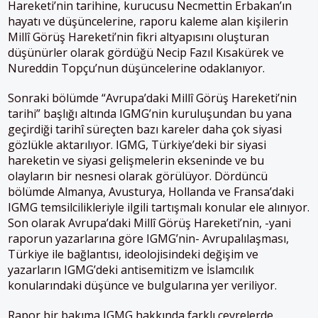
Hareketi’nin tarihine, kurucusu Necmettin Erbakan’ın
hayatı ve düşüncelerine, raporu kaleme alan kişilerin
Millî Görüş Hareketi’nin fikri altyapısını oluşturan
düşünürler olarak gördüğü Necip Fazıl Kısakürek ve
Nureddin Topçu’nun düşüncelerine odaklanıyor.
Sonraki bölümde “Avrupa’daki Millî Görüş Hareketi’nin
tarihi” başlığı altında IGMG’nin kuruluşundan bu yana
geçirdiği tarihî süreçten bazı kareler daha çok siyasi
gözlükle aktarılıyor. IGMG, Türkiye’deki bir siyasi
hareketin ve siyasi gelişmelerin ekseninde ve bu
olayların bir nesnesi olarak görülüyor. Dördüncü
bölümde Almanya, Avusturya, Hollanda ve Fransa’daki
IGMG temsilcilikleriyle ilgili tartışmalı konular ele alınıyor.
Son olarak Avrupa’daki Millî Görüş Hareketi’nin, -yani
raporun yazarlarına göre IGMG’nin- Avrupalılaşması,
Türkiye ile bağlantısı, ideolojisindeki değişim ve
yazarların IGMG’deki antisemitizm ve İslamcılık
konularındaki düşünce ve bulgularına yer veriliyor.
Rapor bir bakıma IGMG hakkında farklı çevrelerde