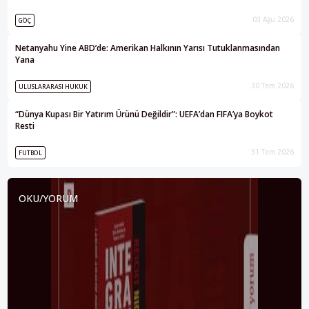
03 Ağu 2026
GÖÇ
Netanyahu Yine ABD’de: Amerikan Halkının Yarısı Tutuklanmasından
Yana
30 Tem 2026
ULUSLARARASI HUKUK
“Dünya Kupası Bir Yatırım Ürünü Değildir”: UEFA’dan FIFA’ya Boykot
Resti
31 Tem 2026
FUTBOL
OKU/YORUM