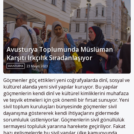
Avusturya Toplumunda Müslüman
Karşıtı Irkçılık Sıradanlaşıyor
AVUSTURYA
23 Mayıs 2023
Göçmenler göç ettikleri yeni coğrafyalarda dinî, sosyal ve
kültürel alanda yeni sivil yapılar kuruyor. Bu yapılar
göçmenlerin kendi dinî ve kültürel kimliklerini muhafaza
ve teşvik etmeleri için çok önemli bir fırsat sunuyor. Yeni
sivil toplum kuruluşları bünyesinde göçmenler sivil
dayanışma göstererek kendi ihtiyaçlarını gidermede
sorumluluk üstleniyorlar. Göçmenlerin sivil gönüllülük
sermayesi topluluk yararına harekete geçiriliyor. Fakat
bazı gelişmelerde bu sivil yapılar ülke kamuoyunda