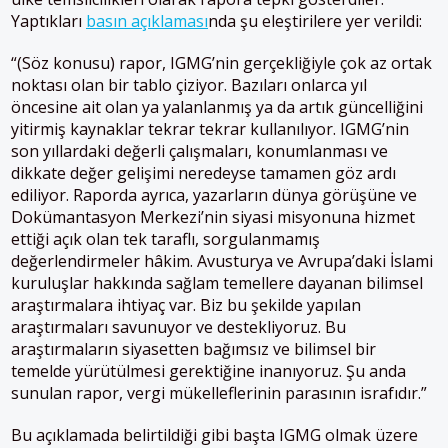
Yaptıkları
basın açıklaması
nda şu eleştirilere yer verildi:
“(Söz konusu) rapor, IGMG’nin gerçekliğiyle çok az ortak
noktası olan bir tablo çiziyor. Bazıları onlarca yıl
öncesine ait olan ya yalanlanmış ya da artık güncelliğini
yitirmiş kaynaklar tekrar tekrar kullanılıyor. IGMG’nin
son yıllardaki değerli çalışmaları, konumlanması ve
dikkate değer gelişimi neredeyse tamamen göz ardı
ediliyor. Raporda ayrıca, yazarların dünya görüşüne ve
Dokümantasyon Merkezi’nin siyasi misyonuna hizmet
ettiği açık olan tek taraflı, sorgulanmamış
değerlendirmeler hâkim. Avusturya ve Avrupa’daki İslami
kuruluşlar hakkında sağlam temellere dayanan bilimsel
araştırmalara ihtiyaç var. Biz bu şekilde yapılan
araştırmaları savunuyor ve destekliyoruz. Bu
araştırmaların siyasetten bağımsız ve bilimsel bir
temelde yürütülmesi gerektiğine inanıyoruz. Şu anda
sunulan rapor, vergi mükelleflerinin parasının israfıdır.”
Bu açıklamada belirtildiği gibi başta IGMG olmak üzere