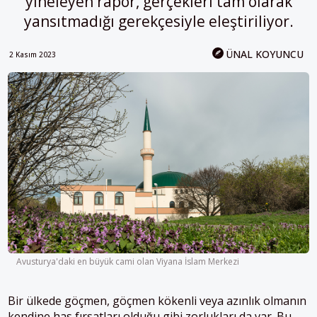
yineleyen rapor, gerçekleri tam olarak
yansıtmadığı gerekçesiyle eleştiriliyor.
ÜNAL KOYUNCU
2 Kasım 2023
Avusturya'daki en büyük cami olan Viyana İslam Merkezi
Bir ülkede göçmen, göçmen kökenli veya azınlık olmanın
kendine has fırsatları olduğu gibi zorlukları da var. Bu