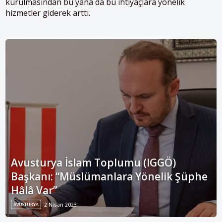
kurulmasından bu yana da bu ihtiyaçlara yönelik
hizmetler giderek arttı.
Avusturya İslam Toplumu (IGGÖ)
Başkanı: “Müslümanlara Yönelik Şüphe
Hâlâ Var”
AVUSTURYA
2 Nisan 2023