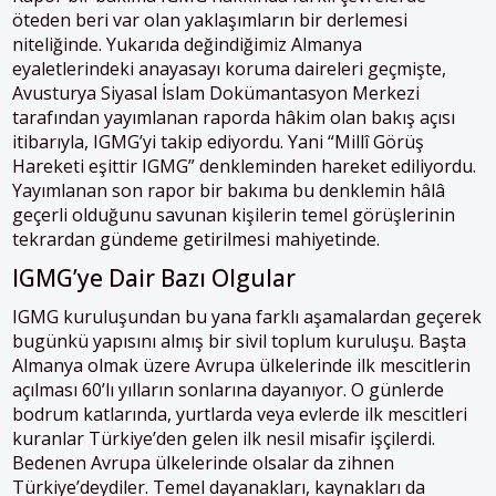
öteden beri var olan yaklaşımların bir derlemesi
niteliğinde. Yukarıda değindiğimiz Almanya
eyaletlerindeki anayasayı koruma daireleri geçmişte,
Avusturya Siyasal İslam Dokümantasyon Merkezi
tarafından yayımlanan raporda hâkim olan bakış açısı
itibarıyla, IGMG’yi takip ediyordu. Yani “Millî Görüş
Hareketi eşittir IGMG” denkleminden hareket ediliyordu.
Yayımlanan son rapor bir bakıma bu denklemin hâlâ
geçerli olduğunu savunan kişilerin temel görüşlerinin
tekrardan gündeme getirilmesi mahiyetinde.
IGMG’ye Dair Bazı Olgular
IGMG kuruluşundan bu yana farklı aşamalardan geçerek
bugünkü yapısını almış bir sivil toplum kuruluşu. Başta
Almanya olmak üzere Avrupa ülkelerinde ilk mescitlerin
açılması 60’lı yılların sonlarına dayanıyor. O günlerde
bodrum katlarında, yurtlarda veya evlerde ilk mescitleri
kuranlar Türkiye’den gelen ilk nesil misafir işçilerdi.
Bedenen Avrupa ülkelerinde olsalar da zihnen
Türkiye’deydiler. Temel dayanakları, kaynakları da