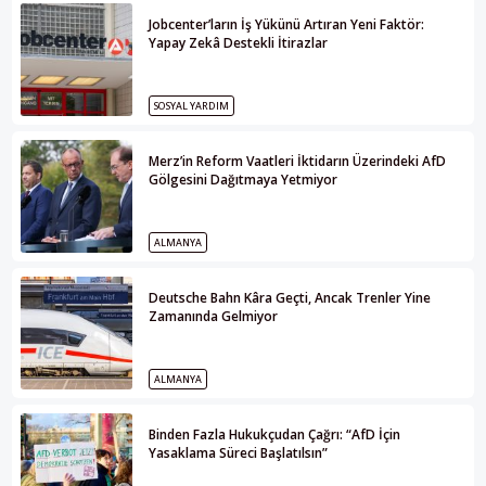
Jobcenter’ların İş Yükünü Artıran Yeni Faktör:
Yapay Zekâ Destekli İtirazlar
SOSYAL YARDIM
Merz’in Reform Vaatleri İktidarın Üzerindeki AfD
Gölgesini Dağıtmaya Yetmiyor
ALMANYA
Deutsche Bahn Kâra Geçti, Ancak Trenler Yine
Zamanında Gelmiyor
ALMANYA
Binden Fazla Hukukçudan Çağrı: “AfD İçin
Yasaklama Süreci Başlatılsın”