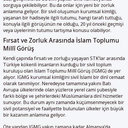
sorguya çekilebiliyor. Bu da onlar için yeni bir zorluk
anlamına geliyor. Bir sivil oluşumun kurumsal kimliği,
yaşanan bir hadiseyle ilgili tutumu, hangi tarafı tuttuğu,
konuyla ilgili görüşünün ne olduğu, 20 yıl önceki geçmişi
veya üyelerinin tutumu tartışma konusu olabiliyor.
Fırsat ve Zorluk Arasında İslam Toplumu
Millî Görüş
Kendi çapında fırsatı ve zorluğu yaşayan STK’lar arasında
Türkiye kökenli insanların kurduğu bir sivil toplum
kuruluşu olan İslam Toplumu Millî Görüş (IGMG) de yer
alıyor. IGMG kurumsal kimliğini sivil İslami bir dinî cemaat
olarak tanımlıyor. Neredeyse tamamına yakını Batı
Avrupa ülkelerinde olan yüzlerce yerel cami şubesiyle
farklı bölge ve şehirlerdeki Müslümanlara dinî hizmetler
sunuyor. Bu durum aynı zamanda küçümsenmeyecek bir
sivil potansiyel ve faaliyette bulunulan ülkeler için büyük
bir kazanım anlamına geliyor.
Öte yandan IGMG yakın zamana kadar Almanya’da