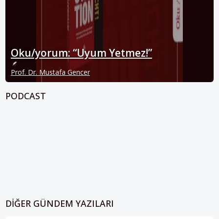
Oku/yorum: “Uyum Yetmez!”
Prof. Dr. Mustafa Gencer
PODCAST
DIĞER GÜNDEM YAZILARI