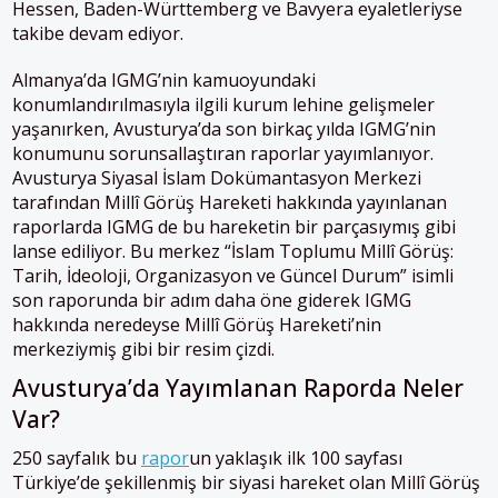
Hessen, Baden-Württemberg ve Bavyera eyaletleriyse
takibe devam ediyor.
Almanya’da IGMG’nin kamuoyundaki
konumlandırılmasıyla ilgili kurum lehine gelişmeler
yaşanırken, Avusturya’da son birkaç yılda IGMG’nin
konumunu sorunsallaştıran raporlar yayımlanıyor.
Avusturya Siyasal İslam Dokümantasyon Merkezi
tarafından Millî Görüş Hareketi hakkında yayınlanan
raporlarda IGMG de bu hareketin bir parçasıymış gibi
lanse ediliyor. Bu merkez “İslam Toplumu Millî Görüş:
Tarih, İdeoloji, Organizasyon ve Güncel Durum” isimli
son raporunda bir adım daha öne giderek IGMG
hakkında neredeyse Millî Görüş Hareketi’nin
merkeziymiş gibi bir resim çizdi.
Avusturya’da Yayımlanan Raporda Neler
Var?
250 sayfalık bu
rapor
un yaklaşık ilk 100 sayfası
Türkiye’de şekillenmiş bir siyasi hareket olan Millî Görüş