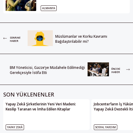
ALMANYA
Müslümanlar ve Korku Kavramı
SONRAKI
Bağdaştırılabilir mi?
HABER
BM Yöneticisi, Gazze’ye Müdahele Edilmediği
ÖNCEKI
Gerekçesiyle İstifa Etti
HABER
SON YÜKLENENLER
Yapay Zekâ Şirketlerinin Yeni Veri Madeni:
Jobcenter’ların İş Yükü
Kesilip Taranan ve İmha Edilen Kitaplar
Yapay Zekâ Destekli İti
YAPAY ZEKÂ
SOSYAL YARDIM