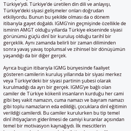
Türkiye’ydi. Türkiye’de üretilen din dili ve anlayışı,
Türkiye’deki siyasi gelişmeler onları doğrudan
etkiliyordu. Bunun bu şekilde olması da o dönem
itibarıyla gayet doğaldı. IGMG’nin geçmişinde özellikle de
isminin AMGT olduğu yıllarda Türkiye ekseninde siyasi
görünümü güçlü dinî bir kuruluş olduğu tarihî bir
gerçeklik. Aynı zamanda belirli bir zaman diliminden
sonra yavaş yavaş toplumsal ve zihinsel bir dönüşümün
yaşandığı da bir diğer gerçek.
Ayrıca bugün itibarıyla IGMG bünyesinde faaliyet
gösteren camilerin kuruluş yıllarında bir siyasi merkez
veya Türkiye’deki bir siyasi partinin şubesi olarak
kurulmadığı da ayrı bir gerçek. IGMG’ye bağlı olan
camiler de Türkiye kökenli insanların kurduğu her cami
gibi beş vakit namazın, cuma namazı ve bayram namazı
gibi toplu namazların eda edildiği, çocuklara dinî eğitimin
verildiği camilerdi. Bu camiler kurulurken bu tip temel
dinî ihtiyaçların giderilmesi de camiyi kuranlar açısından
temel bir motivasyon kaynağıydı. İlk mescitlerin