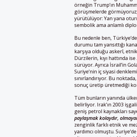
örneğin Trump’ın Muhammed
görüşmelerde görmüyoruz; o
yürütülüyor: Yan yana otu
sembolik ama anlamlı diplom
Bu nedenle ben, Türkiye’de
durumu tam yansıttığı kanaa
karşıya olduğu askerî, etni
Dürzilerin, kıyı hattında is
sürüyor. Ayrıca İsrail’in G
Suriye’nin iç siyasi denklem
sınırlandırıyor. Bu noktada,
sonuç üretip üretmediği ko
Tüm bunların yanında ülke
belirliyor. Irak’ın 2003 işg
geniş petrol kaynakları say
paylaşmak kolaydır, olmaya
zenginlik farklı etnik ve m
yardımcı olmuştu. Suriye’de 