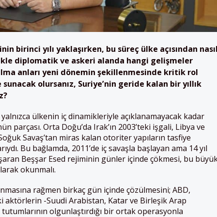
inin birinci yılı yaklaşırken, bu süreç ülke açısından nası
likle diplomatik ve askeri alanda hangi gelişmeler
rılma anları yeni dönemin şekillenmesinde kritik rol
sunacak olursanız, Suriye’nin geride kalan bir yıllık
z?
i, yalnızca ülkenin iç dinamikleriyle açıklanamayacak kadar
n parçası. Orta Doğu’da Irak’ın 2003’teki işgali, Libya ve
; Soğuk Savaş’tan miras kalan otoriter yapıların tasfiye
arıydı. Bu bağlamda, 2011’de iç savaşla başlayan ama 14 yıl
aran Beşşar Esed rejiminin günler içinde çökmesi, bu büyü
olarak okunmalı.
nmasına rağmen birkaç gün içinde çözülmesini; ABD,
ki aktörlerin -Suudi Arabistan, Katar ve Birleşik Arap
ü tutumlarının olgunlaştırdığı bir ortak operasyonla