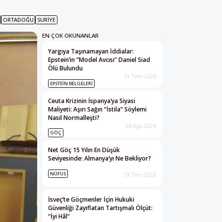
ORTADOĞU
SURIYE
EN ÇOK OKUNANLAR
Yargıya Taşınamayan İddialar:
Epstein’in “Model Avcısı” Daniel Siad
Ölü Bulundu
31 Tem 2026
EPSTEIN BELGELERI
Ceuta Krizinin İspanya’ya Siyasi
Maliyeti: Aşırı Sağın “İstila” Söylemi
Nasıl Normalleşti?
03 Ağu 2026
GÖÇ
Net Göç 15 Yılın En Düşük
Seviyesinde: Almanya’yı Ne Bekliyor?
NÜFUS
31 Tem 2026
İsveç’te Göçmenler İçin Hukuki
Güvenliği Zayıflatan Tartışmalı Ölçüt:
“İyi Hâl”