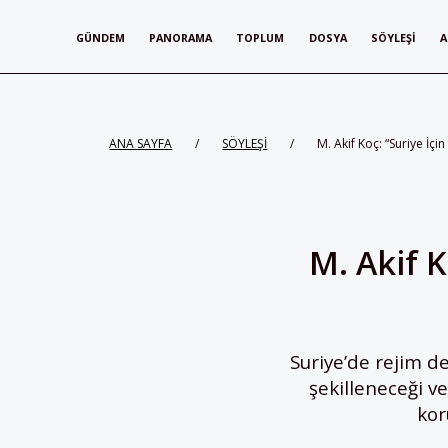
GÜNDEM
PANORAMA
TOPLUM
DOSYA
SÖYLEŞI
A
ANA SAYFA
/
SÖYLEŞİ
/
M. Akif Koç: “Suriye İçi
M. Akif K
Suriye’de rejim de
şekilleneceği ve
kor