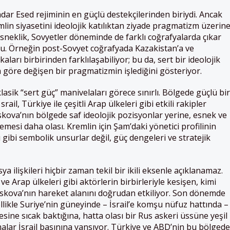
dar Esed rejiminin en güçlü destekçilerinden biriydi. Ancak
mlin siyasetini ideolojik katılıktan ziyade pragmatizm üzerin
sneklik, Sovyetler döneminde de farklı coğrafyalarda çıkar
du. Örneğin post-Sovyet coğrafyada Kazakistan’a ve
ları birbirinden farklılaşabiliyor; bu da, sert bir ideolojik
göre değişen bir pragmatizmin işlediğini gösteriyor.
asik “sert güç” manivelaları görece sınırlı. Bölgede güçlü bir
l, Türkiye ile çeşitli Arap ülkeleri gibi etkili rakipler
ova’nın bölgede saf ideolojik pozisyonlar yerine, esnek ve
izlemesi daha olası. Kremlin için Şam’daki yönetici profilinin
ı gibi sembolik unsurlar değil, güç dengeleri ve stratejik
a ilişkileri hiçbir zaman tekil bir ikili eksenle açıklanamaz.
ve Arap ülkeleri gibi aktörlerin birbirleriyle kesişen, kimi
oskova’nın hareket alanını doğrudan etkiliyor. Son dönemde
zellikle Suriye’nin güneyinde – İsrail’e komşu nüfuz hattında –
ine sıcak baktığına, hatta olası bir Rus askeri üssüne yeşil
şmalar İsrail basınına yansıyor. Türkiye ve ABD’nin bu bölgede