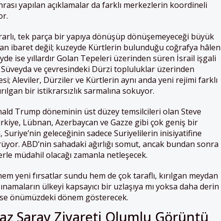
nrası yapılan açıklamalar da farklı merkezlerin koordineli
or.
ikrarlı, tek parça bir yapıya dönüşüp dönüşemeyeceği büyük
an ibaret değil; kuzeyde Kürtlerin bulunduğu coğrafya hâlen
e ise yıllardır Golan Tepeleri üzerinden süren İsrail işgali
 Süveyda ve çevresindeki Dürzi topluluklar üzerinden
esi; Aleviler, Dürziler ve Kürtlerin aynı anda yeni rejimi farklı
ırılgan bir istikrarsızlık sarmalına sokuyor.
nald Trump döneminin üst düzey temsilcileri olan Steve
rkiye, Lübnan, Azerbaycan ve Gazze gibi çok geniş bir
 Suriye’nin geleceğinin sadece Suriyelilerin inisiyatifine
üyor. ABD’nin sahadaki ağırlığı somut, ancak bundan sonra
erle müdahil olacağı zamanla netleşecek.
e hem yeni fırsatlar sundu hem de çok taraflı, kırılgan meydan
sınamaların ülkeyi kapsayıcı bir uzlaşıya mı yoksa daha derin
ni ise önümüzdeki dönem gösterecek.
yaz Saray Ziyareti Olumlu Görüntü