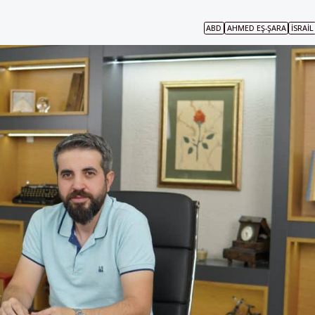
ABD
AHMED EŞ-ŞARA
İSRAIL