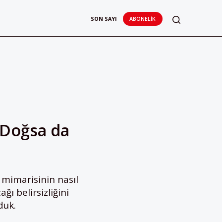
SON SAYI
ABONELIK
r Doğsa da
m mimarisinin nasıl
ğı belirsizliğini
duk.