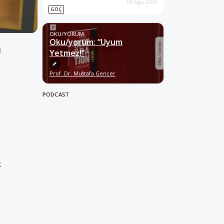
04 Ağu 2026
GÖÇ
OKU/YORUM
Oku/yorum: “Uyum
l
Yetmez!”
Prof. Dr. Mustafa Gencer
PODCAST
k