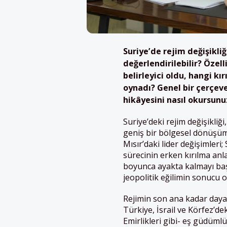
Suriye’de rejim değişikliğ
değerlendirilebilir? Özel
belirleyici oldu, hangi kı
oynadı? Genel bir çerçeve 
hikâyesini nasıl okursunu
Suriye’deki rejim değişikliğ
geniş bir bölgesel dönüşümü
Mısır’daki lider değişimleri
sürecinin erken kırılma anl
boyunca ayakta kalmayı baş
jeopolitik eğilimin sonucu 
Rejimin son ana kadar daya
Türkiye, İsrail ve Körfez’de
Emirlikleri gibi- eş güdüml