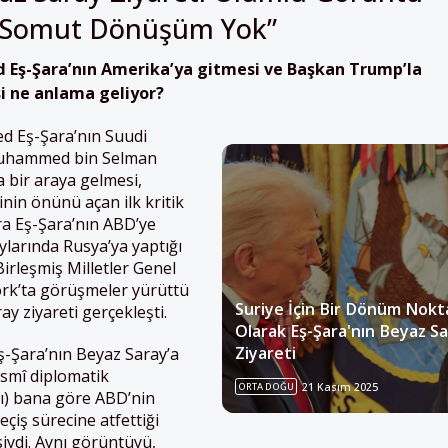
 Somut Dönüşüm Yok”
 Eş-Şara’nın Amerika’ya gitmesi ve Başkan Trump’la
i ne anlama geliyor?
d Eş-Şara’nın Suudi
 Muhammed bin Selman
a bir araya gelmesi,
nin önünü açan ilk kritik
a Eş-Şara’nın ABD’ye
ylarında Rusya’ya yaptığı
irleşmiş Milletler Genel
k’ta görüşmeler yürüttü
Suriye İçin Bir Dönüm Nokt
y ziyareti gerçekleşti.
Olarak Eş-Şara'nın Beyaz S
Ziyareti
Eş-Şara’nın Beyaz Saray’a
esmî diplomatik
ORTA DOĞU
21 Kasım 2025
) bana göre ABD’nin
eçiş sürecine atfettiği
siydi. Aynı görüntüyü,