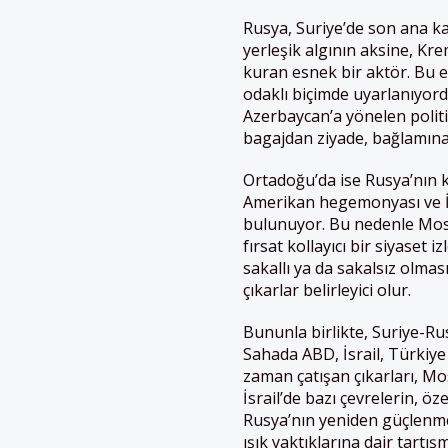
Rusya, Suriye’de son ana ka
yerleşik algının aksine, Kre
kuran esnek bir aktör. Bu e
odaklı biçimde uyarlanıyor
Azerbaycan’a yönelen politika
bagajdan ziyade, bağlamına 
Ortadoğu’da ise Rusya’nın kl
Amerikan hegemonyası ve İsrai
bulunuyor. Bu nedenle Mosk
fırsat kollayıcı bir siyaset 
sakallı ya da sakalsız olmas
çıkarlar belirleyici olur.
Bununla birlikte, Suriye-Rusy
Sahada ABD, İsrail, Türkiye 
zaman çatışan çıkarları, M
İsrail’de bazı çevrelerin, ö
Rusya’nın yeniden güçlenmes
ışık yaktıklarına dair tartı