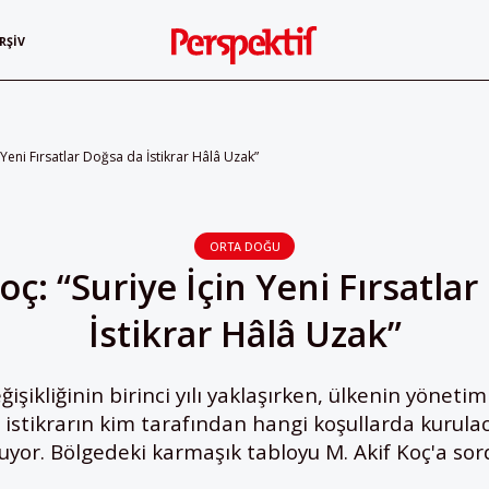
RŞIV
n Yeni Fırsatlar Doğsa da İstikrar Hâlâ Uzak”
ORTA DOĞU
oç: “Suriye İçin Yeni Fırsatla
İstikrar Hâlâ Uzak”
ğişikliğinin birinci yılı yaklaşırken, ülkenin yöneti
 istikrarın kim tarafından hangi koşullarda kurulaca
uyor. Bölgedeki karmaşık tabloyu M. Akif Koç'a sor