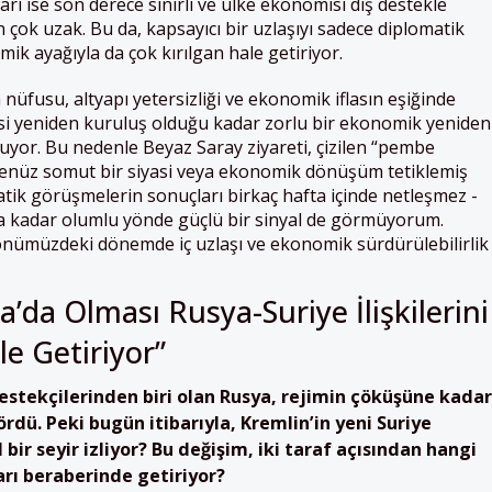
ları ise son derece sınırlı ve ülke ekonomisi dış destekle
 çok uzak. Bu da, kapsayıcı bir uzlaşıyı sadece diplomatik
ik ayağıyla da çok kırılgan hale getiriyor.
üfusu, altyapı yetersizliği ve ekonomik iflasın eşiğinde
yasi yeniden kuruluş olduğu kadar zorlu bir ekonomik yeniden
yuyor. Bu nedenle Beyaz Saray ziyareti, çizilen “pembe
enüz somut bir siyasi veya ekonomik dönüşüm tetiklemiş
matik görüşmelerin sonuçları birkaç hafta içinde netleşmez -
a kadar olumlu yönde güçlü bir sinyal de görmüyorum.
 önümüzdeki dönemde iç uzlaşı ve ekonomik sürdürülebilirlik
’da Olması Rusya-Suriye İlişkilerini
e Getiriyor”
estekçilerinden biri olan Rusya, rejimin çöküşüne kadar
ördü. Peki bugün itibarıyla, Kremlin’in yeni Suriye
l bir seyir izliyor? Bu değişim, iki taraf açısından hangi
arı beraberinde getiriyor?