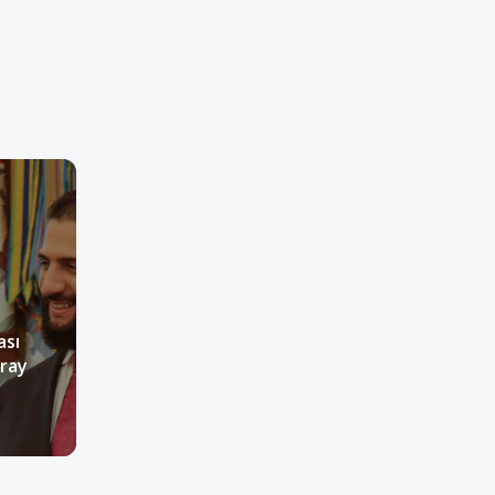
ası
aray