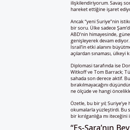
ilişkilendiriyorum. Savaş so
hareket ettiğine işaret ediy
Ancak “yeni Suriye”nin ist
bir soru. Ülke sadece Şam’d
ABD’nin himayesinde, güneyd
genişleyerek devam ediyor.
İsrail’in etki alanını büyütm
açılardan sınaması, ülkeyi k
Diplomasi tarafında ise Do
Witkoff ve Tom Barrack; Tü
sahada son derece aktif. Bu,
bırakılmayacağını düşündür
ne ölçüde ve hangi öncelikl
Özetle, bu bir yıl; Suriye’y
okumalarla yüzleştirdi. Bu 
bir kırılganlığa mı iteceği
“Eş-Şara’nın Be