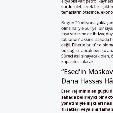
altyapısı var; petrol kaynak
sürdürülebilecek bir eşikten
temasların ötesinde, ekonom
Bugün 20 milyona yaklaşan n
olma hâliyle Suriye, bir si
inşa sürecine de ihtiyaç du
tablonun” aksine; sahada h
değil. Elbette bu tür diplo
bu doğru- ancak ben şu an
Süreci asıl sınayacak olan,
kapasitesi olacak.
“Esed’in Moskova
Daha Hassas Hâl
Esed rejiminin en güçlü d
sahada belirleyici bir akt
yönetimiyle ilişkileri nası
fırsatları veya sınırlamal