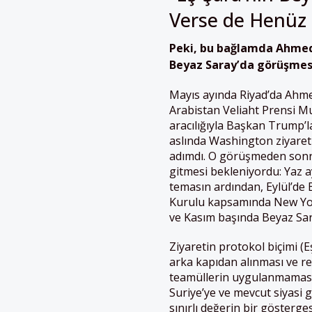
Verse de Henüz
Peki, bu bağlamda Ahmed
Beyaz Saray’da görüşmes
Mayıs ayında Riyad’da Ahme
Arabistan Veliaht Prensi
aracılığıyla Başkan Trump’l
aslında Washington ziyareti
adımdı. O görüşmeden sonr
gitmesi bekleniyordu: Yaz a
temasın ardından, Eylül’de B
Kurulu kapsamında New Yor
ve Kasım başında Beyaz Sara
Ziyaretin protokol biçimi (
arka kapıdan alınması ve r
teamüllerin uygulanmaması
Suriye’ye ve mevcut siyasi g
sınırlı değerin bir gösterge