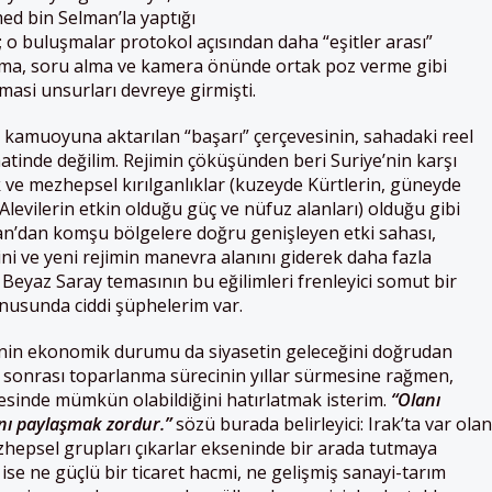
 bin Selman’la yaptığı
 buluşmalar protokol açısından daha “eşitler arası”
rma, soru alma ve kamera önünde ortak poz verme gibi
asi unsurları devreye girmişti.
 kamuoyuna aktarılan “başarı” çerçevesinin, sahadaki reel
tinde değilim. Rejimin çöküşünden beri Suriye’nin karşı
k ve mezhepsel kırılganlıklar (kuzeyde Kürtlerin, güneyde
e Alevilerin etkin olduğu güç ve nüfuz alanları) olduğu gibi
olan’dan komşu bölgelere doğru genişleyen etki sahası,
ini ve yeni rejimin manevra alanını giderek daha fazla
 Beyaz Saray temasının bu eğilimleri frenleyici somut bir
nusunda ciddi şüphelerim var.
nin ekonomik durumu da siyasetin geleceğini doğrudan
ali sonrası toparlanma sürecinin yıllar sürmesine rağmen,
esinde mümkün olabildiğini hatırlatmak isterim.
“Olanı
nı paylaşmak zordur.”
sözü burada belirleyici: Irak’ta var olan
ezhepsel grupları çıkarlar ekseninde bir arada tutmaya
ise ne güçlü bir ticaret hacmi, ne gelişmiş sanayi-tarım