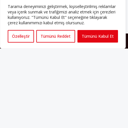
abone olabilirsiniz!
Tarama deneyiminizi geliştirmek, kişiselleştirilmiş reklamlar
veya içerik sunmak ve trafiğimizi analiz etmek için çerezleri
Abonelik
kullanıyoruz. "Tümünü Kabul Et" seçeneğine tıklayarak
çerez kullanımımızı kabul etmiş olursunuz.
Özelleştir
Tümünü Reddet
Tümünü Kabul Et
HAKKIMIZDA
Avrupa’ya işçi göçü yarım asrı ardında bırakırken Müslümanlar da
bulundukları ülkelerde kalıcı hâle geldiler. Bu durum “vatan”,
“aidiyet”, “İslam” ve “Avrupa” gibi birçok kavramın çift taraflı olarak
sorgulanmasına neden oldu. Avrupa’da yerleşik bir Müslüman
cemaatin oluşması, hem yerleşik kültür ve siyasi düzen için, hem
de Müslümanlar için yeni sorulara da kapı araladı.
Yazının devamı
PERSPEKTIF’I SOSYAL MEDYADA TAKIP EDEBILIRSINIZ