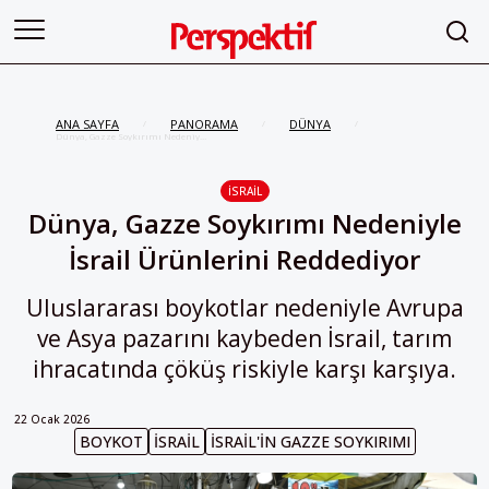
ANA SAYFA
PANORAMA
DÜNYA
/
/
/
Dünya, Gazze Soykırımı Nedeniyle
İsrail Ürünlerini Reddediyor
İSRAIL
Dünya, Gazze Soykırımı Nedeniyle
İsrail Ürünlerini Reddediyor
Uluslararası boykotlar nedeniyle Avrupa
ve Asya pazarını kaybeden İsrail, tarım
ihracatında çöküş riskiyle karşı karşıya.
22 Ocak 2026
BOYKOT
İSRAIL
İSRAIL'IN GAZZE SOYKIRIMI