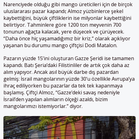
Narenciyede olduğu gibi mango üreticileri için de birçok
uluslararası pazar kapandı; Almoz yüzbinlerce şekel
kaybettiğini, büyük çiftliklerin ise milyonlar kaybettiğini
belirtiyor. Tahminlere göre 1200 ton meyvenin 700
tonunun ağaçta kalacak, yere düşecek ve çürüyecek.
“Daha önce hiç yaşamadığımız bir kriz,” olarak açıklıyor
yaşanan bu durumu mango çiftçisi Dodi Matalon.
Pazarın yüzde 15’ini oluşturan Gazze Şeridi ise tamamen
kapandı. Batı Şeria’daki Filistinliler de artık çok daha az
alım yapıyor. Ancak asıl büyük darbe dış pazardan
gelmiş: İsrail mangolarının yüzde 30’u özellikle Avrupa’ya
ihraç ediliyorken bu pazarlar da tek tek kapanmaya
başlamış. Çiftçi Almoz, “Gazze’deki savaş nedeniyle
İsrail’den yapılan alımların ölçeği azaldı, bizim
mangolarımızı istemiyorlar.” diyor.