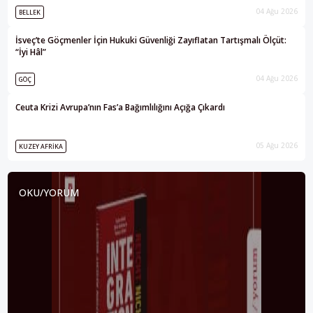
04 Ağu 2026
BELLEK
İsveç’te Göçmenler İçin Hukuki Güvenliği Zayıflatan Tartışmalı Ölçüt:
“İyi Hâl”
04 Ağu 2026
GÖÇ
Ceuta Krizi Avrupa’nın Fas’a Bağımlılığını Açığa Çıkardı
05 Ağu 2026
KUZEY AFRIKA
OKU/YORUM