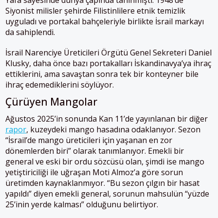
Siyonist milisler şehirde Filistinlilere etnik temizlik
uyguladı ve portakal bahçeleriyle birlikte İsrail markayı
da sahiplendi.
İsrail Narenciye Üreticileri Örgütü Genel Sekreteri Daniel
Klusky, daha önce bazı portakalları İskandinavya’ya ihraç
ettiklerini, ama savaştan sonra tek bir konteyner bile
ihraç edemediklerini söylüyor.
Çürüyen Mangolar
Ağustos 2025’in sonunda Kan 11’de yayınlanan bir diğer
rapor
, kuzeydeki mango hasadına odaklanıyor. Sezon
“İsrail’de mango üreticileri için yaşanan en zor
dönemlerden biri” olarak tanımlanıyor. Emekli bir
general ve eski bir ordu sözcüsü olan, şimdi ise mango
yetiştiriciliği ile uğraşan Moti Almoz’a göre sorun
üretimden kaynaklanmıyor. “Bu sezon çılgın bir hasat
yapıldı” diyen emekli general, sorunun mahsulün “yüzde
25’inin yerde kalması” olduğunu belirtiyor.