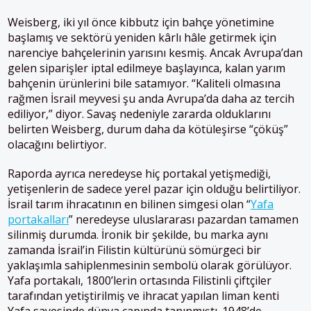
Weisberg, iki yıl önce kibbutz için bahçe yönetimine
başlamış ve sektörü yeniden kârlı hâle getirmek için
narenciye bahçelerinin yarısını kesmiş. Ancak Avrupa’dan
gelen siparişler iptal edilmeye başlayınca, kalan yarım
bahçenin ürünlerini bile satamıyor. “Kaliteli olmasına
rağmen İsrail meyvesi şu anda Avrupa’da daha az tercih
ediliyor,” diyor. Savaş nedeniyle zararda olduklarını
belirten Weisberg, durum daha da kötüleşirse “çöküş”
olacağını belirtiyor.
Raporda ayrıca neredeyse hiç portakal yetişmediği,
yetişenlerin de sadece yerel pazar için olduğu belirtiliyor.
İsrail tarım ihracatının en bilinen simgesi olan “
Yafa
portakalları
” neredeyse uluslararası pazardan tamamen
silinmiş durumda. İronik bir şekilde, bu marka aynı
zamanda İsrail’in Filistin kültürünü sömürgeci bir
yaklaşımla sahiplenmesinin sembolü olarak görülüyor.
Yafa portakalı, 1800’lerin ortasında Filistinli çiftçiler
tarafından yetiştirilmiş ve ihracat yapılan liman kenti
Yafa sayesinde dünya çapında tanınmıştı. 1948’de