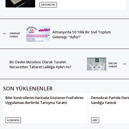
ANTHROPIC
Almanya’da 50 Yıllık Bir Sivil Toplum
SONRAKI
Geleneği: “dafür!”
HABER
Bir Devlet Meselesi Olarak Tuvalet:
ÖNCEKI
Necasetten Taharet Laikliğe Aykırı mı?
HABER
SON YÜKLENENLER
Bilet Kontrollerini Haritada Gösteren FreiFahren
Demokrat Partide Deri
Uygulaması Berlin’de Tartışma Yarattı
Sandığa Yansıdı
ALMANYA
ABD