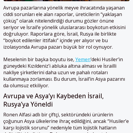
Avrupa pazarlarına yönelik meyve ihracatında yaşanan
ciddi sorunları ele alan raporlar, üreticilerin “yaklaşan
çöküş” olarak nitelendirdiği durumu gözler önüne
seriyor ve İsrail’e yönelik uluslararası boykotun etkisini
doğruluyor. Raporlara göre, İsrail, Rusya ile birlikte
“boykot edilenler ittifakı” içinde yer alıyor ve bu
izolasyonda Avrupa pazarı büyük bir rol oynuyor.
Meselenin bir başka boyutu ise,
Yemen
’deki Husiler’in
güneydeki Kızıldeniz’i abluka altına alması ve İsrailli
nakliye şirketlerini daha uzun ve pahalı rotaları
kullanmaya zorlaması. Bu durum, İsrail’in Asya pazarını
da olumsuz etkiliyor.
Avrupa ve Asya’yı Kaybeden İsrail,
Rusya’ya Yöneldi
Ronen Alfasi adlı bir çiftçi, sektöründeki ürünlerin
çoğunun Asya ülkelerine ihraç edildiğini, ancak “Husiler’e
karşı lojistik sorunu” nedeniyle tüm lojistik hatların