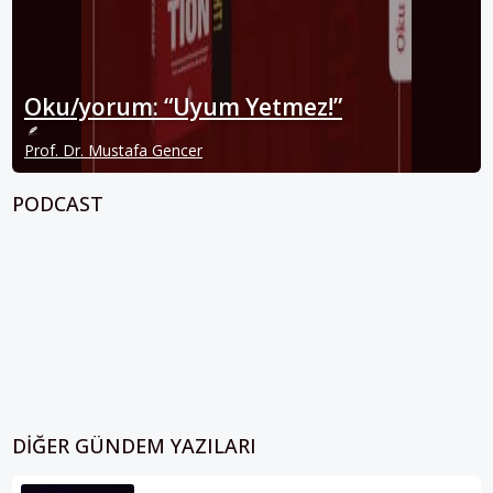
Oku/yorum: “Uyum Yetmez!”
Prof. Dr. Mustafa Gencer
PODCAST
DIĞER GÜNDEM YAZILARI