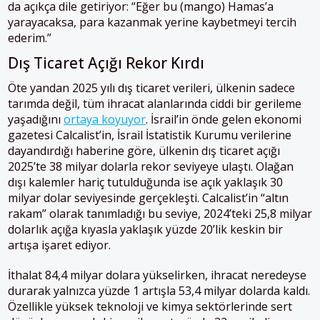
da açıkça dile getiriyor: “Eğer bu (mango) Hamas’a
yarayacaksa, para kazanmak yerine kaybetmeyi tercih
ederim.”
Dış Ticaret Açığı Rekor Kırdı
Öte yandan 2025 yılı dış ticaret verileri, ülkenin sadece
tarımda değil, tüm ihracat alanlarında ciddi bir gerileme
yaşadığını
ortaya koyuyor
. İsrail’in önde gelen ekonomi
gazetesi Calcalist’in, İsrail İstatistik Kurumu verilerine
dayandırdığı haberine göre, ülkenin dış ticaret açığı
2025’te 38 milyar dolarla rekor seviyeye ulaştı. Olağan
dışı kalemler hariç tutulduğunda ise açık yaklaşık 30
milyar dolar seviyesinde gerçekleşti. Calcalist’in “altın
rakam” olarak tanımladığı bu seviye, 2024’teki 25,8 milyar
dolarlık açığa kıyasla yaklaşık yüzde 20’lik keskin bir
artışa işaret ediyor.
İthalat 84,4 milyar dolara yükselirken, ihracat neredeyse
durarak yalnızca yüzde 1 artışla 53,4 milyar dolarda kaldı.
Özellikle yüksek teknoloji ve kimya sektörlerinde sert