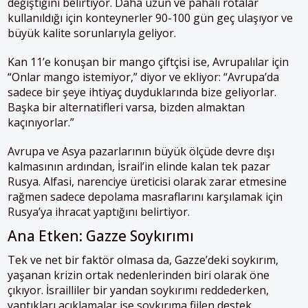
değiştiğini belirtiyor. Daha uzun ve pahalı rotalar
kullanıldığı için konteynerler 90-100 gün geç ulaşıyor ve
büyük kalite sorunlarıyla geliyor.
Kan 11’e konuşan bir mango çiftçisi ise, Avrupalılar için
“Onlar mango istemiyor,” diyor ve ekliyor: “Avrupa’da
sadece bir şeye ihtiyaç duyduklarında bize geliyorlar.
Başka bir alternatifleri varsa, bizden almaktan
kaçınıyorlar.”
Avrupa ve Asya pazarlarının büyük ölçüde devre dışı
kalmasının ardından, İsrail’in elinde kalan tek pazar
Rusya. Alfasi, narenciye üreticisi olarak zarar etmesine
rağmen sadece depolama masraflarını karşılamak için
Rusya’ya ihracat yaptığını belirtiyor.
Ana Etken: Gazze Soykırımı
Tek ve net bir faktör olmasa da, Gazze’deki soykırım,
yaşanan krizin ortak nedenlerinden biri olarak öne
çıkıyor. İsrailliler bir yandan soykırımı reddederken,
yaptıkları açıklamalar ise soykırıma fiilen destek