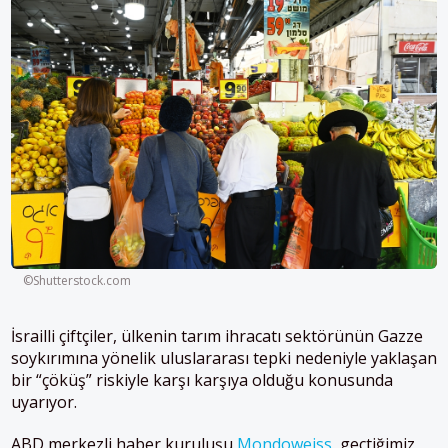
©Shutterstock.com
İsrailli çiftçiler, ülkenin tarım ihracatı sektörünün Gazze
soykırımına yönelik uluslararası tepki nedeniyle yaklaşan
bir “çöküş” riskiyle karşı karşıya olduğu konusunda
uyarıyor.
ABD merkezli haber kuruluşu
Mondoweiss
, geçtiğimiz