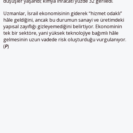
düşüşler yaşandı; kimya ihracatı yüzde 32 geriledi.
Uzmanlar, İsrail ekonomisinin giderek “hizmet odaklı”
hâle geldiğini, ancak bu durumun sanayi ve üretimdeki
yapısal zayıflığı gizleyemediğini belirtiyor. Ekonominin
tek bir sektöre, yani yüksek teknolojiye bağımlı hâle
gelmesinin uzun vadede risk oluşturduğu vurgulanıyor.
(
P
)