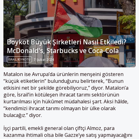
Boykot Büyük Şirketleri Nasıl Etkiledi?
McDonald's, Starbucks ve Coca-Cola
İSRAIL BOYKOTU
7 Şubat 2024
Matalon ise Avrupa’da ürünlerin menşeini gösteren
“küçük etiketlerin” bulunduğunu belirterek, “Bunun
etkisini net bir şekilde görebiliyoruz,” diyor. Matalon’a
göre, İsrail’in kötüleşen ihracat tarımı sektörünün
kurtarılması için hükûmet müdahalesi şart. Aksi hâlde,
“kendimizi ihracat tarımı olmayan bir ülke olarak
bulacağız.” diyor.
İşçi partili, emekli general olan çiftçi Almoz, para
kazanma ihtimali olsa bile Gazze’ye satış yapmayacağını