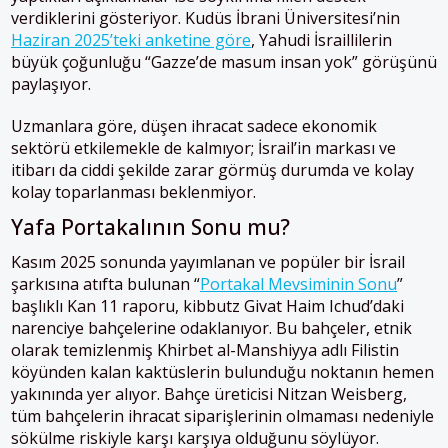
verdiklerini gösteriyor. Kudüs İbrani Üniversitesi’nin
Haziran 2025’teki anketine göre
, Yahudi İsraillilerin
büyük çoğunluğu “Gazze’de masum insan yok” görüşünü
paylaşıyor.
Uzmanlara göre, düşen ihracat sadece ekonomik
sektörü etkilemekle de kalmıyor; İsrail’in markası ve
itibarı da ciddi şekilde zarar görmüş durumda ve kolay
kolay toparlanması beklenmiyor.
Yafa Portakalının Sonu mu?
Kasım 2025 sonunda yayımlanan ve popüler bir İsrail
şarkısına atıfta bulunan “
Portakal Mevsiminin Sonu
”
başlıklı Kan 11 raporu, kibbutz Givat Haim Ichud’daki
narenciye bahçelerine odaklanıyor. Bu bahçeler, etnik
olarak temizlenmiş Khirbet al-Manshiyya adlı Filistin
köyünden kalan kaktüslerin bulunduğu noktanın hemen
yakınında yer alıyor. Bahçe üreticisi Nitzan Weisberg,
tüm bahçelerin ihracat siparişlerinin olmaması nedeniyle
sökülme riskiyle karşı karşıya olduğunu söylüyor.