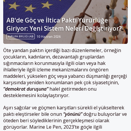
AB'de Göç ve İltica Paktı Yürürlüğe
Giriyor: Yeni Sistem Neleri Değiştiriyor?
AVRUPA BIRLIĞI (AB)
10 Haziran 2026
Öte yandan paktın içerdiği bazı düzenlemeler, örneğin
çocukların, kadınların, dezavantajlı gruplardan
sığınmacıların korunmasıyla ilgili olan veya hak
ihlalleriyle ilgili izleme mekanizmalarını öngören
maddeleri, yükselen göç veya yabancı düşmanlığı gerçeği
karşısında yeniden konumlanan pek çok siyasetçinin,
“demokrat duruşuna”
halel getirmeden onu
desteklemesini kolaylaştırıyor.
Aşırı sağcılar ve göçmen karşıtları sürekli el yükselterek
paktı eleştirseler bile onun
“yönünü”
doğru buluyorlar ve
öteden beri söylediklerinin gerçekleşmesi olarak
görüyorlar. Marine Le Pen, 2023’te göçle ilgili