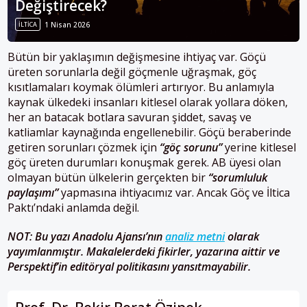
Değiştirecek?
İLTICA
1 Nisan 2026
Bütün bir yaklaşımın değişmesine ihtiyaç var. Göçü
üreten sorunlarla değil göçmenle uğraşmak, göç
kısıtlamaları koymak ölümleri artırıyor. Bu anlamıyla
kaynak ülkedeki insanları kitlesel olarak yollara döken,
her an batacak botlara savuran şiddet, savaş ve
katliamlar kaynağında engellenebilir. Göçü beraberinde
getiren sorunları çözmek için
“göç sorunu”
yerine kitlesel
göç üreten durumları konuşmak gerek. AB üyesi olan
olmayan bütün ülkelerin gerçekten bir
“sorumluluk
paylaşımı”
yapmasına ihtiyacımız var. Ancak Göç ve İltica
Paktı’ndaki anlamda değil.
NOT: Bu yazı Anadolu Ajansı’nın
analiz metni
olarak
yayımlanmıştır. Makalelerdeki fikirler, yazarına aittir ve
Perspektif’in editöryal politikasını yansıtmayabilir.