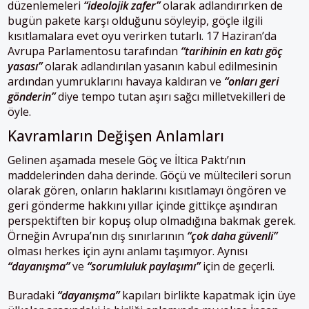
düzenlemeleri
“ideolojik zafer”
olarak adlandırırken de
bugün pakete karşı olduğunu söyleyip, göçle ilgili
kısıtlamalara evet oyu verirken tutarlı. 17 Haziran’da
Avrupa Parlamentosu tarafından
“tarihinin en katı göç
yasası”
olarak adlandırılan yasanın kabul edilmesinin
ardından yumruklarını havaya kaldıran ve
“onları geri
gönderin”
diye tempo tutan aşırı sağcı milletvekilleri de
öyle.
Kavramların Değişen Anlamları
Gelinen aşamada mesele Göç ve İltica Paktı’nın
maddelerinden daha derinde. Göçü ve mültecileri sorun
olarak gören, onların haklarını kısıtlamayı öngören ve
geri gönderme hakkını yıllar içinde gittikçe aşındıran
perspektiften bir kopuş olup olmadığına bakmak gerek.
Örneğin Avrupa’nın dış sınırlarının
“çok daha güvenli”
olması herkes için aynı anlamı taşımıyor. Aynısı
“dayanışma”
ve
“sorumluluk paylaşımı”
için de geçerli.
Buradaki
“dayanışma”
kapıları birlikte kapatmak için üye