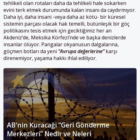
tehlikeli olan rotaları daha da tehlikeli hale sokarken
evini terk etmek durumunda kalan insanı da caydırmıyor.
Daha iyi, daha insani -veya daha az kötü- bir küresel
sistemin parçası olacak hak temelli, bütünleşik bir göç
politikasını tesis etmek için geciktiğimiz her an
Akdeniz’de, Meksika Körfezi’nde ve başka denizlerde
insanlar ölüyor. Pangalar okyanusun dalgalarına,
göçmen botları da yeni
“Avrupa değerlerine”
karşı
direnemiyor, yaşama hakkı ihlal ediliyor.
AB'nin Kuracağı “Geri Gönderme
Merkezleri” Nedir ve Neleri