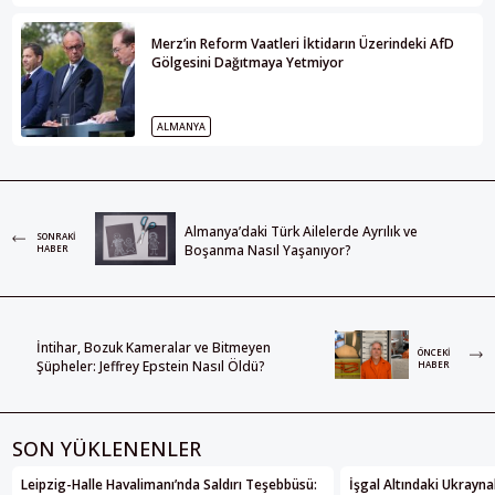
Merz’in Reform Vaatleri İktidarın Üzerindeki AfD
Gölgesini Dağıtmaya Yetmiyor
ALMANYA
Almanya’daki Türk Ailelerde Ayrılık ve
SONRAKI
Boşanma Nasıl Yaşanıyor?
HABER
İntihar, Bozuk Kameralar ve Bitmeyen
ÖNCEKI
Şüpheler: Jeffrey Epstein Nasıl Öldü?
HABER
SON YÜKLENENLER
Leipzig-Halle Havalimanı’nda Saldırı Teşebbüsü:
İşgal Altındaki Ukrayna