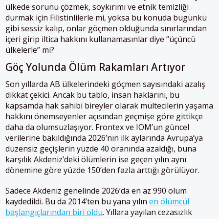
ülkede sorunu çözmek, soykırımı ve etnik temizliği
durmak için Filistinlilerle mi, yoksa bu konuda bugünkü
gibi sessiz kalıp, onlar göçmen olduğunda sınırlarından
içeri girip iltica hakkını kullanamasınlar diye “üçüncü
ülkelerle” mi?
Göç Yolunda Ölüm Rakamları Artıyor
Son yıllarda AB ülkelerindeki göçmen sayısındaki azalış
dikkat çekici. Ancak bu tablo, insan haklarını, bu
kapsamda hak sahibi bireyler olarak mültecilerin yaşama
hakkını önemseyenler açısından geçmişe göre gittikçe
daha da olumsuzlaşıyor. Frontex ve IOM’un güncel
verilerine bakıldığında 2026’nın ilk aylarında Avrupa’ya
düzensiz geçişlerin yüzde 40 oranında azaldığı, buna
karşılık Akdeniz’deki ölümlerin ise geçen yılın aynı
dönemine göre yüzde 150’den fazla arttığı görülüyor.
Sadece Akdeniz genelinde 2026’da en az 990 ölüm
kaydedildi. Bu da 2014’ten bu yana yılın
en ölümcül
başlangıçlarından biri oldu
. Yıllara yayılan cezasızlık