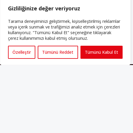
Gizliliğinize değer veriyoruz
ABONE OLUN
Tarama deneyiminizi geliştirmek, kişiselleştirilmiş reklamlar
Her ay Perspektif dergisini edinmek için
veya içerik sunmak ve trafiğimizi analiz etmek için çerezleri
abone olabilirsiniz!
kullanıyoruz. "Tümünü Kabul Et" seçeneğine tıklayarak
çerez kullanımımızı kabul etmiş olursunuz.
Abonelik
Özelleştir
Tümünü Reddet
Tümünü Kabul Et
HAKKIMIZDA
Avrupa’ya işçi göçü yarım asrı ardında bırakırken Müslümanlar da
bulundukları ülkelerde kalıcı hâle geldiler. Bu durum “vatan”,
“aidiyet”, “İslam” ve “Avrupa” gibi birçok kavramın çift taraflı olarak
sorgulanmasına neden oldu. Avrupa’da yerleşik bir Müslüman
cemaatin oluşması, hem yerleşik kültür ve siyasi düzen için, hem
de Müslümanlar için yeni sorulara da kapı araladı.
Yazının devamı