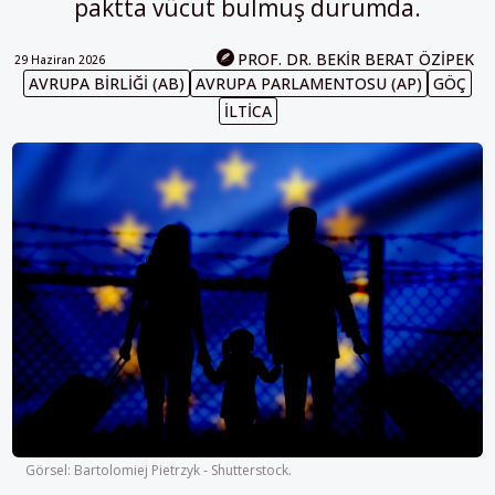
paktta vücut bulmuş durumda.
PROF. DR. BEKIR BERAT ÖZIPEK
29 Haziran 2026
AVRUPA BIRLIĞI (AB)
AVRUPA PARLAMENTOSU (AP)
GÖÇ
İLTICA
Görsel: Bartolomiej Pietrzyk - Shutterstock.