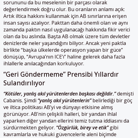
sorununu da bu meselenin bir parçası olarak
değerlendirmek doğru olur. Bu oranların anlamı açık:
Artık iltica hakkını kullanmak için AB sınırlarına erişen
insan sayısı azalıyor. Pakttan daha önemli olan ve aynı
zamanda paktın nasıl uygulanacağı hakkında fikir verici
olan da bu aslında. Başta AB olmak üzere tüm devletler
denizlerde neler yaşandığını biliyor. Ancak yeni paktla
birlikte “başka ülkelerde operasyon yapan bir güce”
dönüşüp, “Avrupa’nın ICE’ı” haline gelerek daha fazla
ihlallerle anılacağından korkuluyor.
“Geri Göndermeme” Prensibi Yıllardır
Sulandırılıyor
“Kötüler, yanlış akıl yürütenlerden başkası değildir.”
demişti
Cabanis. Şimdi
“yanlış akıl yürütenlerin”
belirlediği bir göç
ve iltica politikası AB’yi ve dünyayı etkisine almış
görünüyor. AB’nin çelişkili halleri, bir yandan ihlal
yaparken diğer yandan ellerini temiz tutma iddiasını da
sürdürmekten geliyor.
“Özgürlük, birey ve etik”
gibi
kavramlarla ve hukuki güvencelerle aleni biçimde