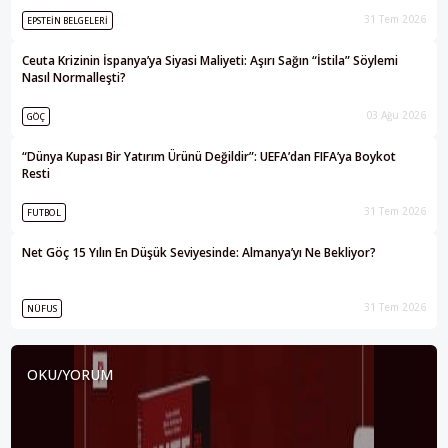
31 Tem 2026
EPSTEIN BELGELERI
Ceuta Krizinin İspanya’ya Siyasi Maliyeti: Aşırı Sağın “İstila” Söylemi
Nasıl Normalleşti?
03 Ağu 2026
GÖÇ
“Dünya Kupası Bir Yatırım Ürünü Değildir”: UEFA’dan FIFA’ya Boykot
Resti
31 Tem 2026
FUTBOL
Net Göç 15 Yılın En Düşük Seviyesinde: Almanya’yı Ne Bekliyor?
31 Tem 2026
NÜFUS
OKU/YORUM