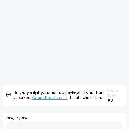
Yorum
Bu yazıyla ilgili yorumunuzu paylaşabilirsiniz. Bunu
adedi
yaparken
Yorum Kurallarımızı
dikkate alın lütfen.
#0
İsim, Soyisim