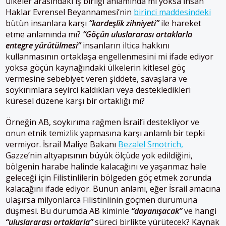
ülkeler arasındaki iş birliği anlamında mı yoksa İnsan
Haklar Evrensel Beyannamesi’nin
birinci maddesindeki
bütün insanlara karşı
“kardeşlik zihniyeti”
ile hareket
etme anlamında mı?
“Göçün uluslararası ortaklarla
entegre yürütülmesi”
insanların iltica hakkını
kullanmasının ortaklaşa engellenmesini mi ifade ediyor
yoksa göçün kaynağındaki ülkelerin kitlesel göç
vermesine sebebiyet veren şiddete, savaşlara ve
soykırımlara seyirci kaldıkları veya destekledikleri
küresel düzene karşı bir ortaklığı mı?
Örneğin AB, soykırıma rağmen İsrail’i destekliyor ve
onun etnik temizlik yapmasına karşı anlamlı bir tepki
vermiyor. İsrail Maliye Bakanı
Bezalel Smotrich,
Gazze’nin altyapısının büyük ölçüde yok edildiğini,
bölgenin harabe halinde kalacağını ve yaşanmaz hale
geleceği için Filistinlilerin bölgeden göç etmek zorunda
kalacağını ifade ediyor. Bunun anlamı, eğer İsrail amacına
ulaşırsa milyonlarca Filistinlinin göçmen durumuna
düşmesi. Bu durumda AB kiminle
“dayanışacak”
ve hangi
“uluslararası ortaklarla”
süreci birlikte yürütecek? Kaynak